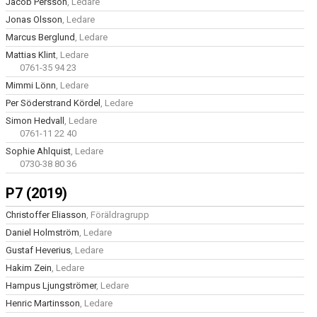
Jacob Persson
, Ledare
Jonas Olsson
, Ledare
Marcus Berglund
, Ledare
Mattias Klint
, Ledare
0761-35 94 23
Mimmi Lönn
, Ledare
Per Söderstrand Kördel
, Ledare
Simon Hedvall
, Ledare
0761-11 22 40
Sophie Ahlquist
, Ledare
0730-38 80 36
P7 (2019)
Christoffer Eliasson
, Föräldragrupp
Daniel Holmström
, Ledare
Gustaf Heverius
, Ledare
Hakim Zein
, Ledare
Hampus Ljungströmer
, Ledare
Henric Martinsson
, Ledare