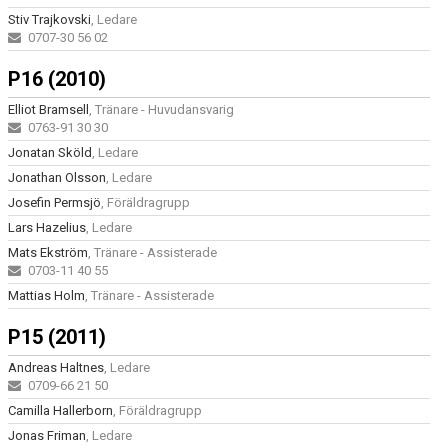
Stiv Trajkovski
, Ledare
0707-30 56 02
P16 (2010)
Elliot Bramsell
, Tränare - Huvudansvarig
0763-91 30 30
Jonatan Sköld
, Ledare
Jonathan Olsson
, Ledare
Josefin Permsjö
, Föräldragrupp
Lars Hazelius
, Ledare
Mats Ekström
, Tränare - Assisterade
0703-11 40 55
Mattias Holm
, Tränare - Assisterade
P15 (2011)
Andreas Haltnes
, Ledare
0709-66 21 50
Camilla Hallerborn
, Föräldragrupp
Jonas Friman
, Ledare