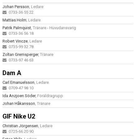
FÖRENINGSKALENDER
Johan Persson
, Ledare
0733-36 55 22
KIOSK OCH BOLLSERVICE
Mattias Holm
, Ledare
Patrik Palmquist
, Tränare - Huvudansvarig
INFORMATION
0733-36 56 18
Robert Vincze
, Ledare
IDROTTSFÖRSÄKRING
0735-99 32 78
Zoltan Gremsperger
, Tränare
BOKA KLUBBLOKAL
0733-97 46 63
Dam A
BOKA VEO & SMARTCAM
Carl Emanuelsson
, Ledare
KONTAKT
0709-47 98 10
Ida Anzjoen Söder
, Föräldragrupp
TRYGG IDROTT
Johan Håkansson
, Tränare
MÅLSÄTTNING
GIF Nike U2
Christian Jörgensen
, Ledare
WEBSHOP
0725-66 20 90