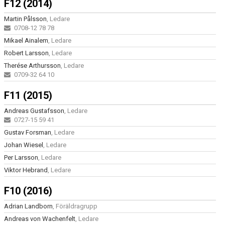
F12 (2014)
Martin Pålsson
, Ledare
0708-12 78 78
Mikael Ainalem
, Ledare
Robert Larsson
, Ledare
Therése Arthursson
, Ledare
0709-32 64 10
F11 (2015)
Andreas Gustafsson
, Ledare
0727-15 59 41
Gustav Forsman
, Ledare
Johan Wiesel
, Ledare
Per Larsson
, Ledare
Viktor Hebrand
, Ledare
F10 (2016)
Adrian Landborn
, Föräldragrupp
Andreas von Wachenfelt
, Ledare