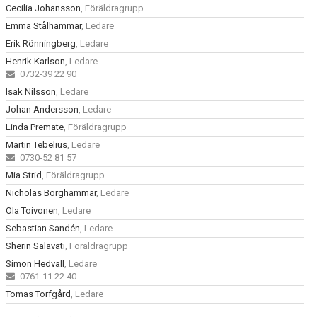
Cecilia Johansson
, Föräldragrupp
Emma Stålhammar
, Ledare
Erik Rönningberg
, Ledare
Henrik Karlson
, Ledare
0732-39 22 90
Isak Nilsson
, Ledare
Johan Andersson
, Ledare
Linda Premate
, Föräldragrupp
Martin Tebelius
, Ledare
0730-52 81 57
Mia Strid
, Föräldragrupp
Nicholas Borghammar
, Ledare
Ola Toivonen
, Ledare
Sebastian Sandén
, Ledare
Sherin Salavati
, Föräldragrupp
Simon Hedvall
, Ledare
0761-11 22 40
Tomas Torfgård
, Ledare