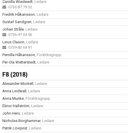
Camilla Wiedewilt
, Ledare
0733-87 79 32
Fredrik Håkansson
, Ledare
Gustaf Sandgren
, Ledare
Johan Stråle
, Ledare
0736-97 04 56
Linus Clason
, Ledare
0739-83 64 91
Pernilla Håkansson
, Föräldragrupp
Per-Ola Wetterstedt
, Ledare
F8 (2018)
Alexander Montell
, Ledare
Anna Lindwall
, Ledare
Anna Munke
, Föräldragrupp
Elinor Hallström
, Ledare
John Hero
, Ledare
Nicholas Borghammar
, Ledare
Patrik Lövqvist
, Ledare