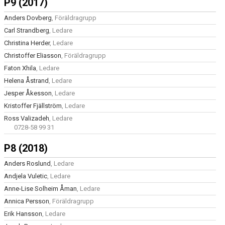
P9 (2017)
Anders Dovberg
, Föräldragrupp
Carl Strandberg
, Ledare
Christina Herder
, Ledare
Christoffer Eliasson
, Föräldragrupp
Faton Xhila
, Ledare
Helena Åstrand
, Ledare
Jesper Åkesson
, Ledare
Kristoffer Fjällström
, Ledare
Ross Valizadeh
, Ledare
0728-58 99 31
P8 (2018)
Anders Roslund
, Ledare
Andjela Vuletic
, Ledare
Anne-Lise Solheim Åman
, Ledare
Annica Persson
, Föräldragrupp
Erik Hansson
, Ledare