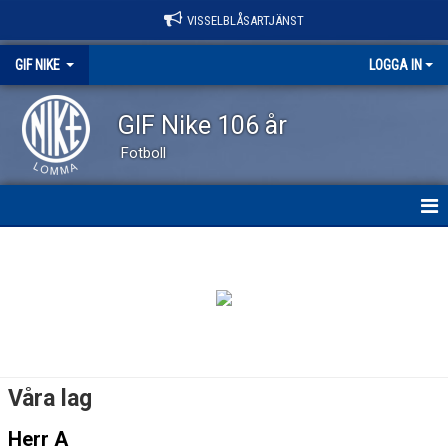
VISSELBLÅSARTJÄNST
GIF NIKE
LOGGA IN
GIF Nike 106 år
Fotboll
GIF NIKE
NYHETER
OM KLUBBEN
VÅRA LAG
Våra lag
EVENEMANG
Herr A