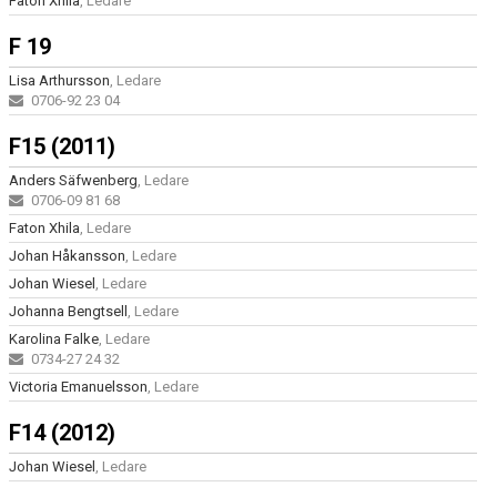
Faton Xhila
, Ledare
SAMARBETSPARTNERS
F 19
1919-KLUBBEN
Lisa Arthursson
, Ledare
STIFTELSEN DUNROSS & CO
0706-92 23 04
F15 (2011)
Anders Säfwenberg
, Ledare
0706-09 81 68
Faton Xhila
, Ledare
Johan Håkansson
, Ledare
Johan Wiesel
, Ledare
Johanna Bengtsell
, Ledare
Karolina Falke
, Ledare
0734-27 24 32
Victoria Emanuelsson
, Ledare
F14 (2012)
Johan Wiesel
, Ledare