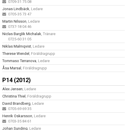
0709-31 75 08
Jonas Lindbäck
, Ledare
0705-35 73 47
Martin Nilsson
, Ledare
0737-18 04 46
Niclas Barglik Michalak
, Tränare
0725-60 31 05
Niklas Malmqvist
, Ledare
Therese Wendel
, Föräldragrupp
Tommaso Terranova
, Ledare
Åsa Marsal
, Föräldragrupp
P14 (2012)
Alex Jensen
, Ledare
Christina Thiel
, Föräldragrupp
David Brandberg
, Ledare
0705-69 69 35
Henrik Oskarsson
, Ledare
0703-35 84 61
Johan Sunding
, Ledare