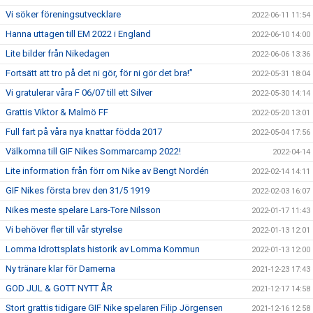
Vi söker föreningsutvecklare
2022-06-11 11:54
Hanna uttagen till EM 2022 i England
2022-06-10 14:00
Lite bilder från Nikedagen
2022-06-06 13:36
Fortsätt att tro på det ni gör, för ni gör det bra!”
2022-05-31 18:04
Vi gratulerar våra F 06/07 till ett Silver
2022-05-30 14:14
Grattis Viktor & Malmö FF
2022-05-20 13:01
Full fart på våra nya knattar födda 2017
2022-05-04 17:56
Välkomna till GIF Nikes Sommarcamp 2022!
2022-04-14
Lite information från förr om Nike av Bengt Nordén
2022-02-14 14:11
GIF Nikes första brev den 31/5 1919
2022-02-03 16:07
Nikes meste spelare Lars-Tore Nilsson
2022-01-17 11:43
Vi behöver fler till vår styrelse
2022-01-13 12:01
Lomma Idrottsplats historik av Lomma Kommun
2022-01-13 12:00
Ny tränare klar för Damerna
2021-12-23 17:43
GOD JUL & GOTT NYTT ÅR
2021-12-17 14:58
Stort grattis tidigare GIF Nike spelaren Filip Jörgensen
2021-12-16 12:58