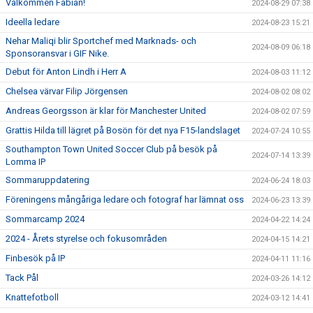
Välkommen Fabian!
2024-08-29 07:38
Ideella ledare
2024-08-23 15:21
Nehar Maliqi blir Sportchef med Marknads- och
2024-08-09 06:18
Sponsoransvar i GIF Nike.
Debut för Anton Lindh i Herr A
2024-08-03 11:12
Chelsea värvar Filip Jörgensen
2024-08-02 08:02
Andreas Georgsson är klar för Manchester United
2024-08-02 07:59
Grattis Hilda till lägret på Bosön för det nya F15-landslaget
2024-07-24 10:55
Southampton Town United Soccer Club på besök på
2024-07-14 13:39
Lomma IP
Sommaruppdatering
2024-06-24 18:03
Föreningens mångåriga ledare och fotograf har lämnat oss
2024-06-23 13:39
Sommarcamp 2024
2024-04-22 14:24
2024 - Årets styrelse och fokusområden
2024-04-15 14:21
Finbesök på IP
2024-04-11 11:16
Tack Pål
2024-03-26 14:12
Knattefotboll
2024-03-12 14:41