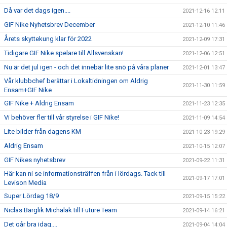
Då var det dags igen....
2021-12-16 12:11
GIF Nike Nyhetsbrev December
2021-12-10 11:46
Årets skyttekung klar för 2022
2021-12-09 17:31
Tidigare GIF Nike spelare till Allsvenskan!
2021-12-06 12:51
Nu är det jul igen - och det innebär lite snö på våra planer
2021-12-01 13:47
Vår klubbchef berättar i Lokaltidningen om Aldrig
2021-11-30 11:59
Ensam+GIF Nike
GIF Nike + Aldrig Ensam
2021-11-23 12:35
Vi behöver fler till vår styrelse i GIF Nike!
2021-11-09 14:54
Lite bilder från dagens KM
2021-10-23 19:29
Aldrig Ensam
2021-10-15 12:07
GIF Nikes nyhetsbrev
2021-09-22 11:31
Här kan ni se informationsträffen från i lördags. Tack till
2021-09-17 17:01
Levison Media
Super Lördag 18/9
2021-09-15 15:22
Niclas Barglik Michalak till Future Team
2021-09-14 16:21
Det går bra idag....
2021-09-04 14:04