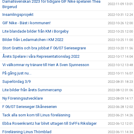
Damallsvenskan 2023 för tidigare GIF Nike spelaren Thea
2022-11-09 13:01
Birgerud
Insamlingsprojekt
2022-10-31 12:24
GIF Nike - Bäst i kommunen!
2022-10-26 12:00
Lite blandade bilder från KM i Borgeby
2022-10-25 12:00
Bilder från Ledarmatchen i KM 2022
2022-10-25 11:00
Stort Grattis och bra jobbat F 06/07 Seriesegrare
2022-10-20 11:56
Årets Spelare i våra Representationslag 2022
2022-10-17 14:04
Vi välkomnar ny tränare till Herr A Sven Sjunnesson
2022-10-12 13:48
På gång just nu...
2022-10-11 16:07
Superlördag 3/9
2022-08-31 18:23
Lite bilder från årets Summercamp
2022-08-12 01:06
Ny Föreningsutvecklare
2022-08-09 14:17
F 06/07 Serieseger Skåneserien
2022-06-28 12:02
Tack alla som kom till Linus föreläsning
2022-06-21 14:26
Ebba Rosenkrantz har blivit uttagen till SvFFs Riksläger
2022-06-12 12:01
Föreläsning Linus Thörnblad
2022-06-11 14:34