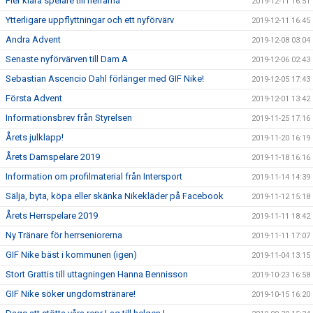
Fler klara spelare till herrarna
2019-12-11 16:51
Ytterligare uppflyttningar och ett nyförvärv
2019-12-11 16:45
Andra Advent
2019-12-08 03:04
Senaste nyförvärven till Dam A
2019-12-06 02:43
Sebastian Ascencio Dahl förlänger med GIF Nike!
2019-12-05 17:43
Första Advent
2019-12-01 13:42
Informationsbrev från Styrelsen
2019-11-25 17:16
Årets julklapp!
2019-11-20 16:19
Årets Damspelare 2019
2019-11-18 16:16
Information om profilmaterial från Intersport
2019-11-14 14:39
Sälja, byta, köpa eller skänka Nikekläder på Facebook
2019-11-12 15:18
Årets Herrspelare 2019
2019-11-11 18:42
Ny Tränare för herrseniorerna
2019-11-11 17:07
GIF Nike bäst i kommunen (igen)
2019-11-04 13:15
Stort Grattis till uttagningen Hanna Bennisson
2019-10-23 16:58
GIF Nike söker ungdomstränare!
2019-10-15 16:20