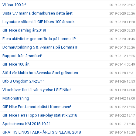
Vi firar 100 år!
2019-03-22 08:07
Sista 5/7 manna domarkursen detta året
2019-03-20 20:26
Layoutare sökes till GIF Nikes 100 årsbok!
2019-03-20 11:28
GIF Nike damlag år 2019!
2019-03-20 08:23
Flera aktiviteter genomförda på Lomma IP
2019-03-20 01:45
Domarutbildning 5 & 7-manna på Lomma IP
2019-03-13 20:26
Rapport från årsmötet!
2019-03-12 15:25
GIF Nike 100 år!
2019-01-14 00:49
Stöd vår klubb hos Svenska Spel gräsroten
2018-12-28 13:31
Utb B Ungdom 24-25/11
2018-11-26 15:53
Vi behöver fler till vår styrelse i GIF Nike!
2018-11-20 14:08
Motionsträning
2018-11-02 19:00
GIF Nike Fortfarande bäst i Kommunen!
2018-10-22 18:55
GIF Nike Herr i Topp Fair-play statistik 2018
2018-10-22 18:17
Spelschema KM 2018 10 21
2018-10-17 16:45
GRATTIS LINUS FALK - ÅRETS SPELARE 2018
2018-10-16 13:29