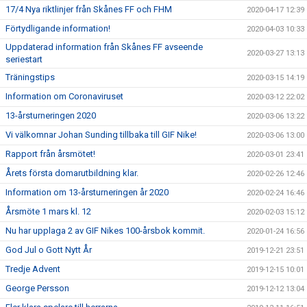
17/4 Nya riktlinjer från Skånes FF och FHM
2020-04-17 12:39
Förtydligande information!
2020-04-03 10:33
Uppdaterad information från Skånes FF avseende
2020-03-27 13:13
seriestart
Träningstips
2020-03-15 14:19
Information om Coronaviruset
2020-03-12 22:02
13-årsturneringen 2020
2020-03-06 13:22
Vi välkomnar Johan Sunding tillbaka till GIF Nike!
2020-03-06 13:00
Rapport från årsmötet!
2020-03-01 23:41
Årets första domarutbildning klar.
2020-02-26 12:46
Information om 13-årsturneringen år 2020
2020-02-24 16:46
Årsmöte 1 mars kl. 12
2020-02-03 15:12
Nu har upplaga 2 av GIF Nikes 100-årsbok kommit.
2020-01-24 16:56
God Jul o Gott Nytt År
2019-12-21 23:51
Tredje Advent
2019-12-15 10:01
George Persson
2019-12-12 13:04