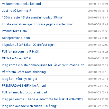
Välkommen Didrik Ekstrand!
2019-05-17 15:21
Just nu på Lomma IP
2019-05-16 16:13
100-årsfesten! Sista anmälningsdag 15 maj!
2019-05-13 15:47
Första knatteträningen för våra yngsta medlemmar!
2019-05-08 19:41
Premiär Nike Dam
2019-04-25 20:56
Seriepremiär A-dam
2019-04-24 14:00
Inbjudan till GIF Nike 100-årsfest 6 juni
2019-04-12 22:00
Full fart på Lomma IP ikväll
2019-04-12 18:28
GIF Nike A-herr 2019!
2019-04-11 19:53
Idag körde vi sista domarkursen för i år, en 9/11-manna utb.
2019-04-10 00:12
Vår första Grönt Kort utbildning
2019-04-09 00:15
Idag kom våra nya sarger
2019-04-09 00:11
PREMIÄRDAGS GIF Nike A-herr!
2019-04-03 11:52
Full fart med lagfotograferingar!
2019-04-03 03:41
Idag på Lomma IP hade vi ledarmöte för årskull 2007-2013
2019-03-25 21:39
Idag uppvaktade vi en annan 100-åring!
2019-03-22 13:22