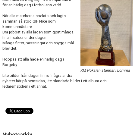
för en härlig dag i fotbollens värld.
FÖRENINGSKALENDER
När alla matcherna spelats och lagts
KIOSK OCH BOLLSERVICE
samman så stod GIF Nike som
kommunmästare.
Bra jobbat av alla lagen som gjort många
INFORMATION
fina insatser under dagen.
Många finter, passningar och snygga mål
IDROTTSFÖRSÄKRING
blev det.
BOKA KLUBBLOKAL
Hoppas att alla hade en härlig dag i
Borgeby.
KM Pokalen stannar i Lomma
BOKA VEO & SMARTCAM
Lite bilder från dagen finns i några andra
nyheter här på hemsidan, lite blandade bilder i ett album och
KONTAKT
ledarematchen i ett annat.
TRYGG IDROTT
MÅLSÄTTNING
WEBSHOP
Nyhetsarkiv