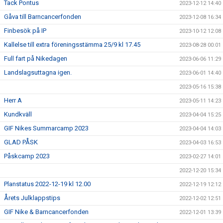
Tack Pontus
2023-12-12 14:40
Gåva till Barncancerfonden
2023-12-08 16:34
Finbesök på IP
2023-10-12 12:08
Kallelse till extra föreningsstämma 25/9 kl 17.45
2023-08-28 00:01
Full fart på Nikedagen
2023-06-06 11:29
Landslagsuttagna igen.
2023-06-01 14:40
2023-05-16 15:38
Herr A
2023-05-11 14:23
Kundkväll
2023-04-04 15:25
GIF Nikes Summarcamp 2023
2023-04-04 14:03
GLAD PÅSK
2023-04-03 16:53
Påskcamp 2023
2023-02-27 14:01
2022-12-20 15:34
Planstatus 2022-12-19 kl 12.00
2022-12-19 12:12
Årets Julklappstips
2022-12-02 12:51
GIF Nike & Barncancerfonden
2022-12-01 13:39