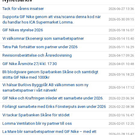
SAMARBETSPARTNERS
Tack för vårens insatser
2026-06-27 13:36
1919-KLUBBEN
Supporta GIF Nike genom att visa/scanna denna kod när
2026-05-30 09:15
du handlar hos ICA Supermarket Lomma.
STIFTELSEN DUNROSS & CO
GIF Nikes styrelse 2026
2026-05-18 16:07
Vi välkomnar Ekoenergi som samarbetspartner
2026-05-14 15:40
Tetra Pak fortsätter som partner under 2026
2026-05-11 16:29
Revisionsberättelse och Årsredovisning
2026-04-17 09:26
GIF Nike Årsmöte 27/4 kl. 17.30
2026-04-01 10:48
Bli blodgivare genom Sparbanken Skåne och samtidigt
2026-03-16 18:23
stötta GIF Nike med 1000kr
Vi hälsar Burlövs Byggplåt AB välkommen som ny
2026-03-14 17:12
samarbetspartner i vårt nätverk!
GIF Nike och Kraftringen inleder ett samarbete under 2026.
2026-02-23 06:34
Förlängt samarbete med Eriks Fönsterputs även under 2026
2026-02-22 08:38
Vi tackar Sparbanken Skåne för stödet
2026-02-16 16:47
Lomma Ventilation blir ny partner till oss
2026-02-01 12:25
La Mare blir samarbetspartner med GIF Nike – med ett
2026-01-28 15:42