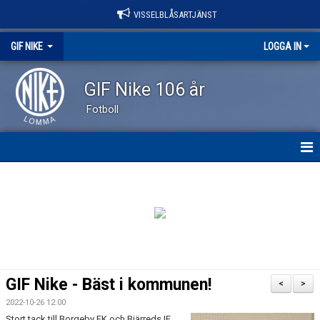
VISSELBLÅSARTJÄNST
GIF NIKE
LOGGA IN
GIF Nike 106 år
Fotboll
GIF NIKE
NYHETER
OM KLUBBEN
VÅRA LAG
GIF Nike - Bäst i kommunen!
<
>
EVENEMANG
2022-10-26 12:00
Stort tack till Borgeby FK och Bjärreds IF