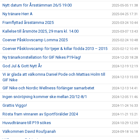
Nytt datum för Årsstämman 26/5 19.00
2025-05-05 11:38
Ny tränare Herr A
2025-04-25 17:31
Framflyttad årsstämma 2025
2025-03-24 10:44
Kallelse till årsmöte 2025, 29 mars kl. 14.00
2025-03-07 13:43
Coerver Påsklovscamp Lomma 2025
2025-02-24 10:48
Coerver Påsklovscamp för tjejer & killar födda 2013 – 2015
2025-02-12 10:49
Ny tränarkonstellation för GIF Nikes P19-lag!
2024-12-20 18:28
God Jul & Gott Nytt År
2024-12-19 12:19
Vi är glada att välkomna Daniel Pode och Mattias Holm till
2024-12-13 15:03
GIF Nike
GIF Nike och Nordic Wellness förlänger samarbetet
2024-12-13 14:41
Ingen snöröjning kommer ske mellan 20/12-8/1
2024-12-05 11:46
Grattis Viggo!
2024-11-24 16:33
Rösta fram vinnaren av Sportförälder 2024
2024-11-21 15:21
Huvudtränare till P19 sökes
2024-10-29 12:09
Välkommen David Roufpanah
2024-09-18 16:18