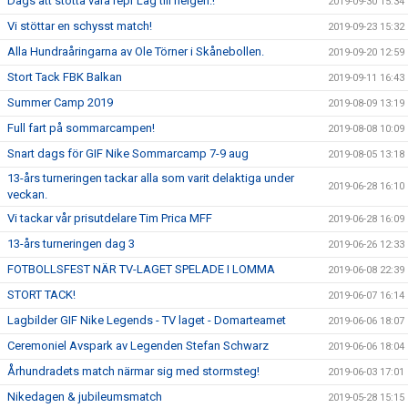
Dags att stötta våra repr Lag till helgen.!
2019-09-30 15:34
Vi stöttar en schysst match!
2019-09-23 15:32
Alla Hundraåringarna av Ole Törner i Skånebollen.
2019-09-20 12:59
Stort Tack FBK Balkan
2019-09-11 16:43
Summer Camp 2019
2019-08-09 13:19
Full fart på sommarcampen!
2019-08-08 10:09
Snart dags för GIF Nike Sommarcamp 7-9 aug
2019-08-05 13:18
13-års turneringen tackar alla som varit delaktiga under
2019-06-28 16:10
veckan.
Vi tackar vår prisutdelare Tim Prica MFF
2019-06-28 16:09
13-års turneringen dag 3
2019-06-26 12:33
FOTBOLLSFEST NÄR TV-LAGET SPELADE I LOMMA
2019-06-08 22:39
STORT TACK!
2019-06-07 16:14
Lagbilder GIF Nike Legends - TV laget - Domarteamet
2019-06-06 18:07
Ceremoniel Avspark av Legenden Stefan Schwarz
2019-06-06 18:04
Århundradets match närmar sig med stormsteg!
2019-06-03 17:01
Nikedagen & jubileumsmatch
2019-05-28 15:15