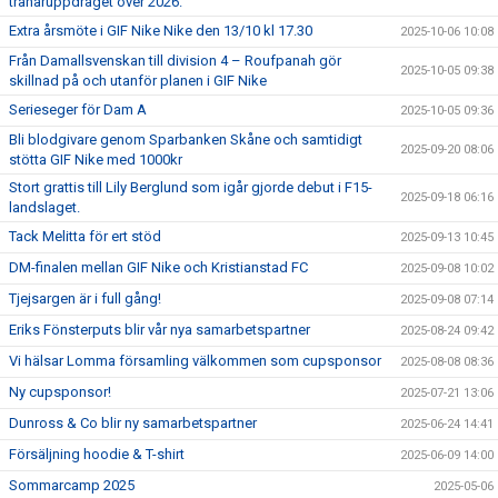
tränaruppdraget över 2026.
Extra årsmöte i GIF Nike Nike den 13/10 kl 17.30
2025-10-06 10:08
Från Damallsvenskan till division 4 – Roufpanah gör
2025-10-05 09:38
skillnad på och utanför planen i GIF Nike
Serieseger för Dam A
2025-10-05 09:36
Bli blodgivare genom Sparbanken Skåne och samtidigt
2025-09-20 08:06
stötta GIF Nike med 1000kr
Stort grattis till Lily Berglund som igår gjorde debut i F15-
2025-09-18 06:16
landslaget.
Tack Melitta för ert stöd
2025-09-13 10:45
DM-finalen mellan GIF Nike och Kristianstad FC
2025-09-08 10:02
Tjejsargen är i full gång!
2025-09-08 07:14
Eriks Fönsterputs blir vår nya samarbetspartner
2025-08-24 09:42
Vi hälsar Lomma församling välkommen som cupsponsor
2025-08-08 08:36
Ny cupsponsor!
2025-07-21 13:06
Dunross & Co blir ny samarbetspartner
2025-06-24 14:41
Försäljning hoodie & T-shirt
2025-06-09 14:00
Sommarcamp 2025
2025-05-06