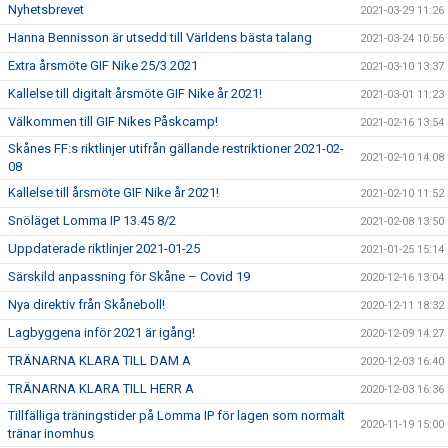
Nyhetsbrevet
2021-03-29 11:26
Hanna Bennisson är utsedd till Världens bästa talang
2021-03-24 10:56
Extra årsmöte GIF Nike 25/3 2021
2021-03-10 13:37
Kallelse till digitalt årsmöte GIF Nike år 2021!
2021-03-01 11:23
Välkommen till GIF Nikes Påskcamp!
2021-02-16 13:54
Skånes FF:s riktlinjer utifrån gällande restriktioner 2021-02-
2021-02-10 14:08
08
Kallelse till årsmöte GIF Nike år 2021!
2021-02-10 11:52
Snöläget Lomma IP 13.45 8/2
2021-02-08 13:50
Uppdaterade riktlinjer 2021-01-25
2021-01-25 15:14
Särskild anpassning för Skåne – Covid 19
2020-12-16 13:04
Nya direktiv från Skåneboll!
2020-12-11 18:32
Lagbyggena inför 2021 är igång!
2020-12-09 14:27
TRÄNARNA KLARA TILL DAM A
2020-12-03 16:40
TRÄNARNA KLARA TILL HERR A
2020-12-03 16:36
Tillfälliga träningstider på Lomma IP för lagen som normalt
2020-11-19 15:00
tränar inomhus