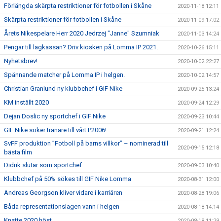
Förlängda skärpta restriktioner för fotbollen i Skåne
2020-11-18 12:11
Skärpta restriktioner för fotbollen i Skåne
2020-11-09 17:02
Årets Nikespelare Herr 2020 Jedrzej "Janne" Szumniak
2020-11-03 14:24
Pengar till lagkassan? Driv kiosken på Lomma IP 2021.
2020-10-26 15:11
Nyhetsbrev!
2020-10-02 22:27
Spännande matcher på Lomma IP i helgen.
2020-10-02 14:57
Christian Granlund ny klubbchef i GIF Nike
2020-09-25 13:24
KM inställt 2020
2020-09-24 12:29
Dejan Doslic ny sportchef i GIF Nike
2020-09-23 10:44
GIF Nike söker tränare till vårt P2006!
2020-09-21 12:24
SvFF produktion ”Fotboll på barns villkor” – nominerad till
2020-09-15 12:18
bästa film
Didrik slutar som sportchef
2020-09-03 10:40
Klubbchef på 50% sökes till GIF Nike Lomma
2020-08-31 12:00
Andreas Georgson kliver vidare i karriären
2020-08-28 19:06
Båda representationslagen vann i helgen
2020-08-18 14:14
Knatte 2020 höst
2020-08-18 11:29