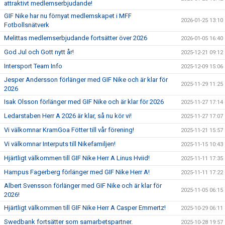
attraktivt medlemserbjudande!
GIF Nike har nu förnyat medlemskapet i MFF
2026-01-25 13:10
Fotbollsnätverk
Melittas medlemserbjudande fortsätter över 2026
2026-01-05 16:40
God Jul och Gott nytt år!
2025-12-21 09:12
Intersport Team Info
2025-12-09 15:06
Jesper Andersson förlänger med GIF Nike och är klar för
2025-11-29 11:25
2026
Isak Olsson förlänger med GIF Nike och är klar för 2026
2025-11-27 17:14
Ledarstaben Herr A 2026 är klar, så nu kör vi!
2025-11-27 17:07
Vi välkomnar KramGoa Fötter till vår förening!
2025-11-21 15:57
Vi välkomnar Interputs till Nikefamiljen!
2025-11-15 10:43
Hjärtligt välkommen till GIF Nike Herr A Linus Hviid!
2025-11-11 17:35
Hampus Fagerberg förlänger med GIF Nike Herr A!
2025-11-11 17:22
Albert Svensson förlänger med GIF Nike och är klar för
2025-11-05 06:15
2026!
Hjärtligt välkommen till GIF Nike Herr A Casper Emmertz!
2025-10-29 06:11
Swedbank fortsätter som samarbetspartner.
2025-10-28 19:57