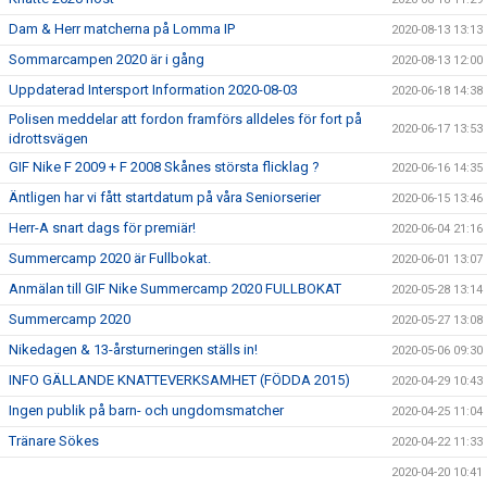
Dam & Herr matcherna på Lomma IP
2020-08-13 13:13
Sommarcampen 2020 är i gång
2020-08-13 12:00
Uppdaterad Intersport Information 2020-08-03
2020-06-18 14:38
Polisen meddelar att fordon framförs alldeles för fort på
2020-06-17 13:53
idrottsvägen
GIF Nike F 2009 + F 2008 Skånes största flicklag ?
2020-06-16 14:35
Äntligen har vi fått startdatum på våra Seniorserier
2020-06-15 13:46
Herr-A snart dags för premiär!
2020-06-04 21:16
Summercamp 2020 är Fullbokat.
2020-06-01 13:07
Anmälan till GIF Nike Summercamp 2020 FULLBOKAT
2020-05-28 13:14
Summercamp 2020
2020-05-27 13:08
Nikedagen & 13-årsturneringen ställs in!
2020-05-06 09:30
INFO GÄLLANDE KNATTEVERKSAMHET (FÖDDA 2015)
2020-04-29 10:43
Ingen publik på barn- och ungdomsmatcher
2020-04-25 11:04
Tränare Sökes
2020-04-22 11:33
2020-04-20 10:41