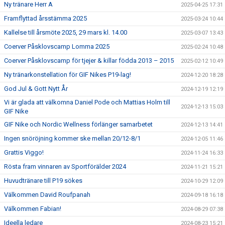
Ny tränare Herr A
2025-04-25 17:31
Framflyttad årsstämma 2025
2025-03-24 10:44
Kallelse till årsmöte 2025, 29 mars kl. 14.00
2025-03-07 13:43
Coerver Påsklovscamp Lomma 2025
2025-02-24 10:48
Coerver Påsklovscamp för tjejer & killar födda 2013 – 2015
2025-02-12 10:49
Ny tränarkonstellation för GIF Nikes P19-lag!
2024-12-20 18:28
God Jul & Gott Nytt År
2024-12-19 12:19
Vi är glada att välkomna Daniel Pode och Mattias Holm till
2024-12-13 15:03
GIF Nike
GIF Nike och Nordic Wellness förlänger samarbetet
2024-12-13 14:41
Ingen snöröjning kommer ske mellan 20/12-8/1
2024-12-05 11:46
Grattis Viggo!
2024-11-24 16:33
Rösta fram vinnaren av Sportförälder 2024
2024-11-21 15:21
Huvudtränare till P19 sökes
2024-10-29 12:09
Välkommen David Roufpanah
2024-09-18 16:18
Välkommen Fabian!
2024-08-29 07:38
Ideella ledare
2024-08-23 15:21