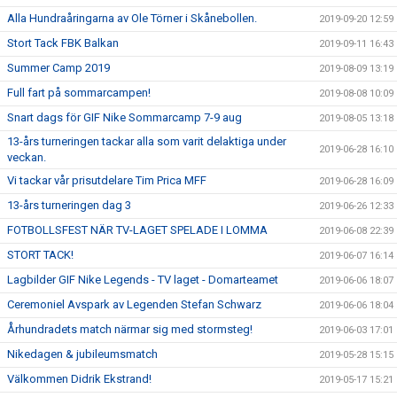
Alla Hundraåringarna av Ole Törner i Skånebollen.
2019-09-20 12:59
Stort Tack FBK Balkan
2019-09-11 16:43
Summer Camp 2019
2019-08-09 13:19
Full fart på sommarcampen!
2019-08-08 10:09
Snart dags för GIF Nike Sommarcamp 7-9 aug
2019-08-05 13:18
13-års turneringen tackar alla som varit delaktiga under
2019-06-28 16:10
veckan.
Vi tackar vår prisutdelare Tim Prica MFF
2019-06-28 16:09
13-års turneringen dag 3
2019-06-26 12:33
FOTBOLLSFEST NÄR TV-LAGET SPELADE I LOMMA
2019-06-08 22:39
STORT TACK!
2019-06-07 16:14
Lagbilder GIF Nike Legends - TV laget - Domarteamet
2019-06-06 18:07
Ceremoniel Avspark av Legenden Stefan Schwarz
2019-06-06 18:04
Århundradets match närmar sig med stormsteg!
2019-06-03 17:01
Nikedagen & jubileumsmatch
2019-05-28 15:15
Välkommen Didrik Ekstrand!
2019-05-17 15:21