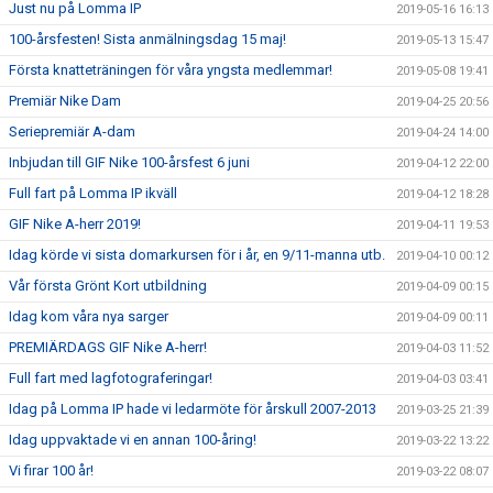
Just nu på Lomma IP
2019-05-16 16:13
100-årsfesten! Sista anmälningsdag 15 maj!
2019-05-13 15:47
Första knatteträningen för våra yngsta medlemmar!
2019-05-08 19:41
Premiär Nike Dam
2019-04-25 20:56
Seriepremiär A-dam
2019-04-24 14:00
Inbjudan till GIF Nike 100-årsfest 6 juni
2019-04-12 22:00
Full fart på Lomma IP ikväll
2019-04-12 18:28
GIF Nike A-herr 2019!
2019-04-11 19:53
Idag körde vi sista domarkursen för i år, en 9/11-manna utb.
2019-04-10 00:12
Vår första Grönt Kort utbildning
2019-04-09 00:15
Idag kom våra nya sarger
2019-04-09 00:11
PREMIÄRDAGS GIF Nike A-herr!
2019-04-03 11:52
Full fart med lagfotograferingar!
2019-04-03 03:41
Idag på Lomma IP hade vi ledarmöte för årskull 2007-2013
2019-03-25 21:39
Idag uppvaktade vi en annan 100-åring!
2019-03-22 13:22
Vi firar 100 år!
2019-03-22 08:07