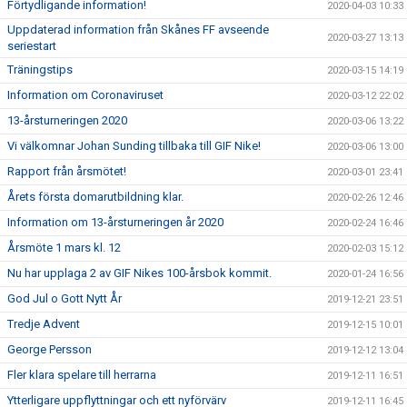
Förtydligande information!
2020-04-03 10:33
Uppdaterad information från Skånes FF avseende
2020-03-27 13:13
seriestart
Träningstips
2020-03-15 14:19
Information om Coronaviruset
2020-03-12 22:02
13-årsturneringen 2020
2020-03-06 13:22
Vi välkomnar Johan Sunding tillbaka till GIF Nike!
2020-03-06 13:00
Rapport från årsmötet!
2020-03-01 23:41
Årets första domarutbildning klar.
2020-02-26 12:46
Information om 13-årsturneringen år 2020
2020-02-24 16:46
Årsmöte 1 mars kl. 12
2020-02-03 15:12
Nu har upplaga 2 av GIF Nikes 100-årsbok kommit.
2020-01-24 16:56
God Jul o Gott Nytt År
2019-12-21 23:51
Tredje Advent
2019-12-15 10:01
George Persson
2019-12-12 13:04
Fler klara spelare till herrarna
2019-12-11 16:51
Ytterligare uppflyttningar och ett nyförvärv
2019-12-11 16:45