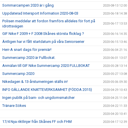
Sommarcampen 2020 är i gång
2020-08-13 12:00
Uppdaterad Intersport Information 2020-08-03
2020-06-18 14:38
Polisen meddelar att fordon framförs alldeles för fort på
2020-06-17 13:53
idrottsvägen
GIF Nike F 2009 + F 2008 Skånes största flicklag ?
2020-06-16 14:35
Äntligen har vi fått startdatum på våra Seniorserier
2020-06-15 13:46
Herr-A snart dags för premiär!
2020-06-04 21:16
Summercamp 2020 är Fullbokat.
2020-06-01 13:07
Anmälan till GIF Nike Summercamp 2020 FULLBOKAT
2020-05-28 13:14
Summercamp 2020
2020-05-27 13:08
Nikedagen & 13-årsturneringen ställs in!
2020-05-06 09:30
INFO GÄLLANDE KNATTEVERKSAMHET (FÖDDA 2015)
2020-04-29 10:43
Ingen publik på barn- och ungdomsmatcher
2020-04-25 11:04
Tränare Sökes
2020-04-22 11:33
2020-04-20 10:41
17/4 Nya riktlinjer från Skånes FF och FHM
2020-04-17 12:39