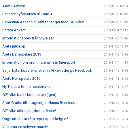
Andra Advent
2019-12-08 03:04
Senaste nyförvärven till Dam A
2019-12-06 02:43
Sebastian Ascencio Dahl förlänger med GIF Nike!
2019-12-05 17:43
Första Advent
2019-12-01 13:42
Informationsbrev från Styrelsen
2019-11-25 17:16
Årets julklapp!
2019-11-20 16:19
Årets Damspelare 2019
2019-11-18 16:16
Information om profilmaterial från Intersport
2019-11-14 14:39
Sälja, byta, köpa eller skänka Nikekläder på Facebook
2019-11-12 15:18
Årets Herrspelare 2019
2019-11-11 18:42
Ny Tränare för herrseniorerna
2019-11-11 17:07
GIF Nike bäst i kommunen (igen)
2019-11-04 13:15
Stort Grattis till uttagningen Hanna Bennisson
2019-10-23 16:58
GIF Nike söker ungdomstränare!
2019-10-15 16:20
Dags att stötta våra repr Lag till helgen.!
2019-09-30 15:34
Vi stöttar en schysst match!
2019-09-23 15:32