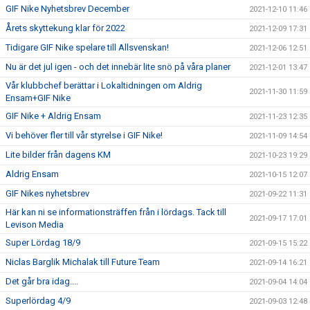
GIF Nike Nyhetsbrev December
2021-12-10 11:46
Årets skyttekung klar för 2022
2021-12-09 17:31
Tidigare GIF Nike spelare till Allsvenskan!
2021-12-06 12:51
Nu är det jul igen - och det innebär lite snö på våra planer
2021-12-01 13:47
Vår klubbchef berättar i Lokaltidningen om Aldrig
2021-11-30 11:59
Ensam+GIF Nike
GIF Nike + Aldrig Ensam
2021-11-23 12:35
Vi behöver fler till vår styrelse i GIF Nike!
2021-11-09 14:54
Lite bilder från dagens KM
2021-10-23 19:29
Aldrig Ensam
2021-10-15 12:07
GIF Nikes nyhetsbrev
2021-09-22 11:31
Här kan ni se informationsträffen från i lördags. Tack till
2021-09-17 17:01
Levison Media
Super Lördag 18/9
2021-09-15 15:22
Niclas Barglik Michalak till Future Team
2021-09-14 16:21
Det går bra idag....
2021-09-04 14:04
Superlördag 4/9
2021-09-03 12:48