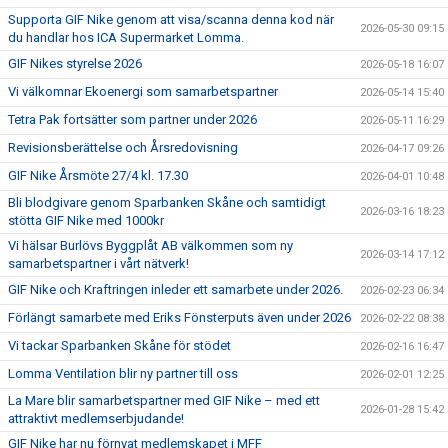
SAMARBETSPARTNERS
Supporta GIF Nike genom att visa/scanna denna kod när
2026-05-30 09:15
du handlar hos ICA Supermarket Lomma.
1919-KLUBBEN
GIF Nikes styrelse 2026
2026-05-18 16:07
STIFTELSEN DUNROSS & CO
Vi välkomnar Ekoenergi som samarbetspartner
2026-05-14 15:40
Tetra Pak fortsätter som partner under 2026
2026-05-11 16:29
Revisionsberättelse och Årsredovisning
2026-04-17 09:26
GIF Nike Årsmöte 27/4 kl. 17.30
2026-04-01 10:48
Bli blodgivare genom Sparbanken Skåne och samtidigt
2026-03-16 18:23
stötta GIF Nike med 1000kr
Vi hälsar Burlövs Byggplåt AB välkommen som ny
2026-03-14 17:12
samarbetspartner i vårt nätverk!
GIF Nike och Kraftringen inleder ett samarbete under 2026.
2026-02-23 06:34
Förlängt samarbete med Eriks Fönsterputs även under 2026
2026-02-22 08:38
Vi tackar Sparbanken Skåne för stödet
2026-02-16 16:47
Lomma Ventilation blir ny partner till oss
2026-02-01 12:25
La Mare blir samarbetspartner med GIF Nike – med ett
2026-01-28 15:42
attraktivt medlemserbjudande!
GIF Nike har nu förnyat medlemskapet i MFF