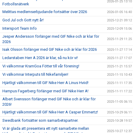
2026-01-25 13:10
Fotbollsnätverk
Melittas medlemserbjudande fortsätter över 2026
2026-01-05 16:40
God Jul och Gott nytt år!
2025-12-21 09:12
Intersport Team Info
2025-12-09 15:06
Jesper Andersson förlänger med GIF Nike och är klar för
2025-11-29 11:25
2026
Isak Olsson förlänger med GIF Nike och är klar för 2026
2025-11-27 17:14
Ledarstaben Herr A 2026 är klar, så nu kör vi!
2025-11-27 17:07
Vi välkomnar KramGoa Fötter till vår förening!
2025-11-21 15:57
Vi välkomnar Interputs till Nikefamiljen!
2025-11-15 10:43
Hjärtligt välkommen till GIF Nike Herr A Linus Hviid!
2025-11-11 17:35
Hampus Fagerberg förlänger med GIF Nike Herr A!
2025-11-11 17:22
Albert Svensson förlänger med GIF Nike och är klar för
2025-11-05 06:15
2026!
Hjärtligt välkommen till GIF Nike Herr A Casper Emmertz!
2025-10-29 06:11
Swedbank fortsätter som samarbetspartner.
2025-10-28 19:57
Vi är glada att presentera ett nytt samarbete mellan
2025-10-27 12:37