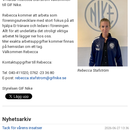
till GIF Nike.
FÖRENINGSKALENDER
Rebecca kommer att arbeta som
KIOSK OCH BOLLSERVICE
föreningsutvecklare med stort fokus på att
hjälpa Er tränare och ledare i föreningen.
Allt för att underlätta det otroligt viktiga
INFORMATION
arbetet Ni lägger ner hos oss.
Mer exakta arbetsuppgifter kommer finnas
IDROTTSFÖRSÄKRING
på hemsidan om ett tag.
Välkommen Rebecca
BOKA KLUBBLOKAL
Kontaktuppgifter till Rebecca:
BOKA VEO & SMARTCAM
Rebecca Stafström
Tel: 040-411020, 0762 -23 36 80
E-post:
rebecca.stafstrom@gifnike.se
KONTAKT
Styrelsen GIF Nike
TRYGG IDROTT
MÅLSÄTTNING
Nyhetsarkiv
WEBSHOP
Tack för vårens insatser
2026-06-27 13:36