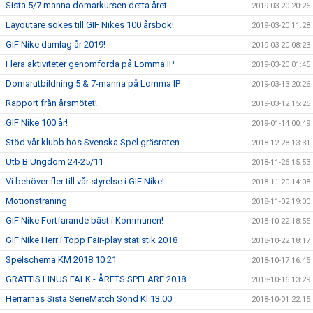
Sista 5/7 manna domarkursen detta året
2019-03-20 20:26
Layoutare sökes till GIF Nikes 100 årsbok!
2019-03-20 11:28
GIF Nike damlag år 2019!
2019-03-20 08:23
Flera aktiviteter genomförda på Lomma IP
2019-03-20 01:45
Domarutbildning 5 & 7-manna på Lomma IP
2019-03-13 20:26
Rapport från årsmötet!
2019-03-12 15:25
GIF Nike 100 år!
2019-01-14 00:49
Stöd vår klubb hos Svenska Spel gräsroten
2018-12-28 13:31
Utb B Ungdom 24-25/11
2018-11-26 15:53
Vi behöver fler till vår styrelse i GIF Nike!
2018-11-20 14:08
Motionsträning
2018-11-02 19:00
GIF Nike Fortfarande bäst i Kommunen!
2018-10-22 18:55
GIF Nike Herr i Topp Fair-play statistik 2018
2018-10-22 18:17
Spelschema KM 2018 10 21
2018-10-17 16:45
GRATTIS LINUS FALK - ÅRETS SPELARE 2018
2018-10-16 13:29
Herrarnas Sista SerieMatch Sönd Kl 13.00
2018-10-01 22:15