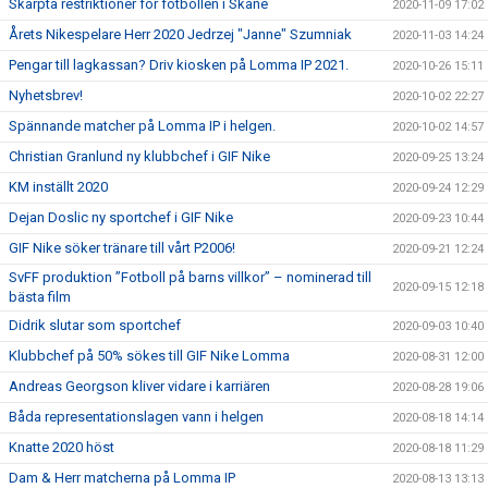
Skärpta restriktioner för fotbollen i Skåne
2020-11-09 17:02
Årets Nikespelare Herr 2020 Jedrzej "Janne" Szumniak
2020-11-03 14:24
Pengar till lagkassan? Driv kiosken på Lomma IP 2021.
2020-10-26 15:11
Nyhetsbrev!
2020-10-02 22:27
Spännande matcher på Lomma IP i helgen.
2020-10-02 14:57
Christian Granlund ny klubbchef i GIF Nike
2020-09-25 13:24
KM inställt 2020
2020-09-24 12:29
Dejan Doslic ny sportchef i GIF Nike
2020-09-23 10:44
GIF Nike söker tränare till vårt P2006!
2020-09-21 12:24
SvFF produktion ”Fotboll på barns villkor” – nominerad till
2020-09-15 12:18
bästa film
Didrik slutar som sportchef
2020-09-03 10:40
Klubbchef på 50% sökes till GIF Nike Lomma
2020-08-31 12:00
Andreas Georgson kliver vidare i karriären
2020-08-28 19:06
Båda representationslagen vann i helgen
2020-08-18 14:14
Knatte 2020 höst
2020-08-18 11:29
Dam & Herr matcherna på Lomma IP
2020-08-13 13:13