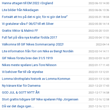
Hanna uttagen till EM 2022 i England
2022-06-10 14:00
Lite bilder från Nikedagen
2022-06-06 13:36
Fortsätt att tro på det ni gör, för ni gör det bra!”
2022-05-31 18:04
Vi gratulerar våra F 06/07 till ett Silver
2022-05-30 14:14
Grattis Viktor & Malmö FF
2022-05-20 13:01
Full fart på våra nya knattar födda 2017
2022-05-04 17:56
Välkomna till GIF Nikes Sommarcamp 2022!
2022-04-14
Lite information från förr om Nike av Bengt Nordén
2022-02-14 14:11
GIF Nikes första brev den 31/5 1919
2022-02-03 16:07
Nikes meste spelare Lars-Tore Nilsson
2022-01-17 11:43
Vi behöver fler till vår styrelse
2022-01-13 12:01
Lomma Idrottsplats historik av Lomma Kommun
2022-01-13 12:00
Ny tränare klar för Damerna
2021-12-23 17:43
GOD JUL & GOTT NYTT ÅR
2021-12-17 14:58
Stort grattis tidigare GIF Nike spelaren Filip Jörgensen
2021-12-16 12:58
Då var det dags igen....
2021-12-16 12:11