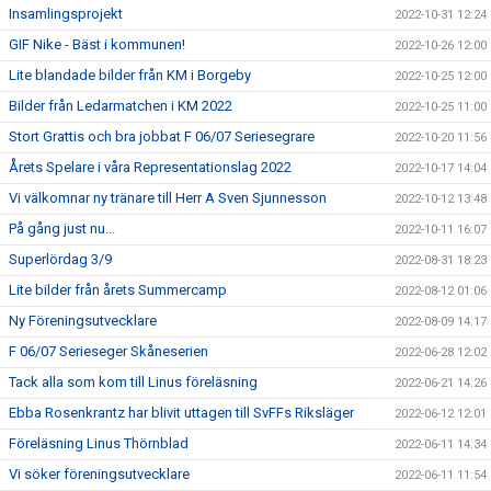
Insamlingsprojekt
2022-10-31 12:24
GIF Nike - Bäst i kommunen!
2022-10-26 12:00
Lite blandade bilder från KM i Borgeby
2022-10-25 12:00
Bilder från Ledarmatchen i KM 2022
2022-10-25 11:00
Stort Grattis och bra jobbat F 06/07 Seriesegrare
2022-10-20 11:56
Årets Spelare i våra Representationslag 2022
2022-10-17 14:04
Vi välkomnar ny tränare till Herr A Sven Sjunnesson
2022-10-12 13:48
På gång just nu...
2022-10-11 16:07
Superlördag 3/9
2022-08-31 18:23
Lite bilder från årets Summercamp
2022-08-12 01:06
Ny Föreningsutvecklare
2022-08-09 14:17
F 06/07 Serieseger Skåneserien
2022-06-28 12:02
Tack alla som kom till Linus föreläsning
2022-06-21 14:26
Ebba Rosenkrantz har blivit uttagen till SvFFs Riksläger
2022-06-12 12:01
Föreläsning Linus Thörnblad
2022-06-11 14:34
Vi söker föreningsutvecklare
2022-06-11 11:54