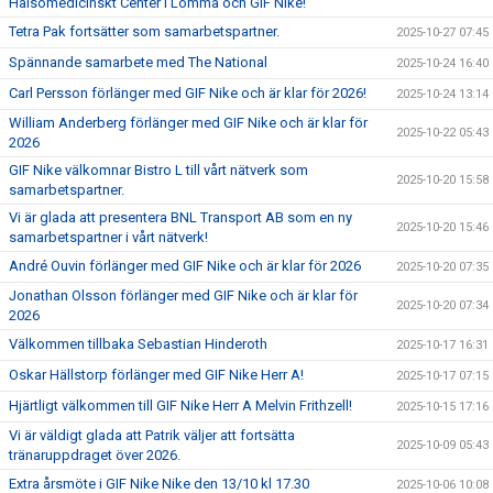
Hälsomedicinskt Center i Lomma och GIF Nike!
Tetra Pak fortsätter som samarbetspartner.
2025-10-27 07:45
Spännande samarbete med The National
2025-10-24 16:40
Carl Persson förlänger med GIF Nike och är klar för 2026!
2025-10-24 13:14
William Anderberg förlänger med GIF Nike och är klar för
2025-10-22 05:43
2026
GIF Nike välkomnar Bistro L till vårt nätverk som
2025-10-20 15:58
samarbetspartner.
Vi är glada att presentera BNL Transport AB som en ny
2025-10-20 15:46
samarbetspartner i vårt nätverk!
André Ouvin förlänger med GIF Nike och är klar för 2026
2025-10-20 07:35
Jonathan Olsson förlänger med GIF Nike och är klar för
2025-10-20 07:34
2026
Välkommen tillbaka Sebastian Hinderoth
2025-10-17 16:31
Oskar Hällstorp förlänger med GIF Nike Herr A!
2025-10-17 07:15
Hjärtligt välkommen till GIF Nike Herr A Melvin Frithzell!
2025-10-15 17:16
Vi är väldigt glada att Patrik väljer att fortsätta
2025-10-09 05:43
tränaruppdraget över 2026.
Extra årsmöte i GIF Nike Nike den 13/10 kl 17.30
2025-10-06 10:08