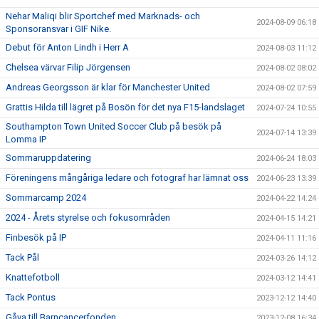
Nehar Maliqi blir Sportchef med Marknads- och
2024-08-09 06:18
Sponsoransvar i GIF Nike.
Debut för Anton Lindh i Herr A
2024-08-03 11:12
Chelsea värvar Filip Jörgensen
2024-08-02 08:02
Andreas Georgsson är klar för Manchester United
2024-08-02 07:59
Grattis Hilda till lägret på Bosön för det nya F15-landslaget
2024-07-24 10:55
Southampton Town United Soccer Club på besök på
2024-07-14 13:39
Lomma IP
Sommaruppdatering
2024-06-24 18:03
Föreningens mångåriga ledare och fotograf har lämnat oss
2024-06-23 13:39
Sommarcamp 2024
2024-04-22 14:24
2024 - Årets styrelse och fokusområden
2024-04-15 14:21
Finbesök på IP
2024-04-11 11:16
Tack Pål
2024-03-26 14:12
Knattefotboll
2024-03-12 14:41
Tack Pontus
2023-12-12 14:40
Gåva till Barncancerfonden
2023-12-08 16:34