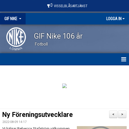
VISSELBLÅSARTJÄNST
GIF NIKE
LOGGA IN
GIF Nike 106 år
Fotboll
GIF NIKE
NYHETER
OM KLUBBEN
VÅRA LAG
Ny Föreningsutvecklare
<
>
EVENEMANG
2022-08-09 14:17
Vi hälsar Rebecca Stafström välkommen