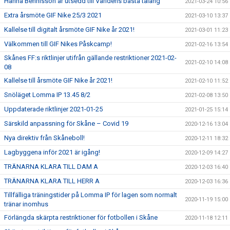
Hanna Bennisson är utsedd till Världens bästa talang
2021-03-24 10:56
Extra årsmöte GIF Nike 25/3 2021
2021-03-10 13:37
Kallelse till digitalt årsmöte GIF Nike år 2021!
2021-03-01 11:23
Välkommen till GIF Nikes Påskcamp!
2021-02-16 13:54
Skånes FF:s riktlinjer utifrån gällande restriktioner 2021-02-
2021-02-10 14:08
08
Kallelse till årsmöte GIF Nike år 2021!
2021-02-10 11:52
Snöläget Lomma IP 13.45 8/2
2021-02-08 13:50
Uppdaterade riktlinjer 2021-01-25
2021-01-25 15:14
Särskild anpassning för Skåne – Covid 19
2020-12-16 13:04
Nya direktiv från Skåneboll!
2020-12-11 18:32
Lagbyggena inför 2021 är igång!
2020-12-09 14:27
TRÄNARNA KLARA TILL DAM A
2020-12-03 16:40
TRÄNARNA KLARA TILL HERR A
2020-12-03 16:36
Tillfälliga träningstider på Lomma IP för lagen som normalt
2020-11-19 15:00
tränar inomhus
Förlängda skärpta restriktioner för fotbollen i Skåne
2020-11-18 12:11