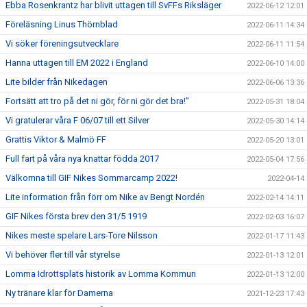
Ebba Rosenkrantz har blivit uttagen till SvFFs Riksläger
2022-06-12 12:01
Föreläsning Linus Thörnblad
2022-06-11 14:34
Vi söker föreningsutvecklare
2022-06-11 11:54
Hanna uttagen till EM 2022 i England
2022-06-10 14:00
Lite bilder från Nikedagen
2022-06-06 13:36
Fortsätt att tro på det ni gör, för ni gör det bra!”
2022-05-31 18:04
Vi gratulerar våra F 06/07 till ett Silver
2022-05-30 14:14
Grattis Viktor & Malmö FF
2022-05-20 13:01
Full fart på våra nya knattar födda 2017
2022-05-04 17:56
Välkomna till GIF Nikes Sommarcamp 2022!
2022-04-14
Lite information från förr om Nike av Bengt Nordén
2022-02-14 14:11
GIF Nikes första brev den 31/5 1919
2022-02-03 16:07
Nikes meste spelare Lars-Tore Nilsson
2022-01-17 11:43
Vi behöver fler till vår styrelse
2022-01-13 12:01
Lomma Idrottsplats historik av Lomma Kommun
2022-01-13 12:00
Ny tränare klar för Damerna
2021-12-23 17:43