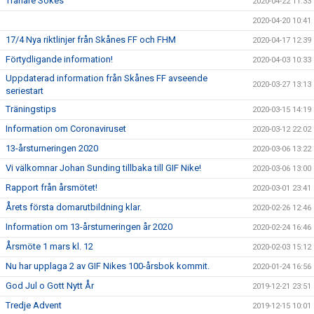
Tränare Sökes
2020-04-22 11:33
2020-04-20 10:41
17/4 Nya riktlinjer från Skånes FF och FHM
2020-04-17 12:39
Förtydligande information!
2020-04-03 10:33
Uppdaterad information från Skånes FF avseende
2020-03-27 13:13
seriestart
Träningstips
2020-03-15 14:19
Information om Coronaviruset
2020-03-12 22:02
13-årsturneringen 2020
2020-03-06 13:22
Vi välkomnar Johan Sunding tillbaka till GIF Nike!
2020-03-06 13:00
Rapport från årsmötet!
2020-03-01 23:41
Årets första domarutbildning klar.
2020-02-26 12:46
Information om 13-årsturneringen år 2020
2020-02-24 16:46
Årsmöte 1 mars kl. 12
2020-02-03 15:12
Nu har upplaga 2 av GIF Nikes 100-årsbok kommit.
2020-01-24 16:56
God Jul o Gott Nytt År
2019-12-21 23:51
Tredje Advent
2019-12-15 10:01