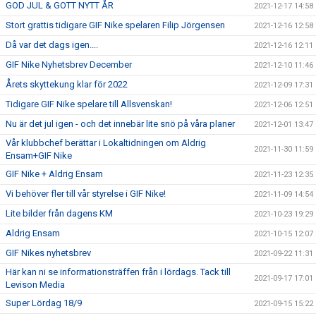
GOD JUL & GOTT NYTT ÅR
2021-12-17 14:58
Stort grattis tidigare GIF Nike spelaren Filip Jörgensen
2021-12-16 12:58
Då var det dags igen....
2021-12-16 12:11
GIF Nike Nyhetsbrev December
2021-12-10 11:46
Årets skyttekung klar för 2022
2021-12-09 17:31
Tidigare GIF Nike spelare till Allsvenskan!
2021-12-06 12:51
Nu är det jul igen - och det innebär lite snö på våra planer
2021-12-01 13:47
Vår klubbchef berättar i Lokaltidningen om Aldrig
2021-11-30 11:59
Ensam+GIF Nike
GIF Nike + Aldrig Ensam
2021-11-23 12:35
Vi behöver fler till vår styrelse i GIF Nike!
2021-11-09 14:54
Lite bilder från dagens KM
2021-10-23 19:29
Aldrig Ensam
2021-10-15 12:07
GIF Nikes nyhetsbrev
2021-09-22 11:31
Här kan ni se informationsträffen från i lördags. Tack till
2021-09-17 17:01
Levison Media
Super Lördag 18/9
2021-09-15 15:22