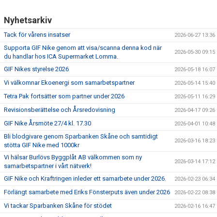
Nyhetsarkiv
Tack för vårens insatser
2026-06-27 13:36
Supporta GIF Nike genom att visa/scanna denna kod när
2026-05-30 09:15
du handlar hos ICA Supermarket Lomma.
GIF Nikes styrelse 2026
2026-05-18 16:07
Vi välkomnar Ekoenergi som samarbetspartner
2026-05-14 15:40
Tetra Pak fortsätter som partner under 2026
2026-05-11 16:29
Revisionsberättelse och Årsredovisning
2026-04-17 09:26
GIF Nike Årsmöte 27/4 kl. 17.30
2026-04-01 10:48
Bli blodgivare genom Sparbanken Skåne och samtidigt
2026-03-16 18:23
stötta GIF Nike med 1000kr
Vi hälsar Burlövs Byggplåt AB välkommen som ny
2026-03-14 17:12
samarbetspartner i vårt nätverk!
GIF Nike och Kraftringen inleder ett samarbete under 2026.
2026-02-23 06:34
Förlängt samarbete med Eriks Fönsterputs även under 2026
2026-02-22 08:38
Vi tackar Sparbanken Skåne för stödet
2026-02-16 16:47