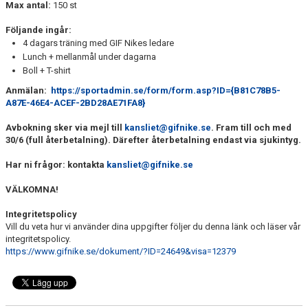
SAMARBETSPARTNERS
Max antal:
150 st
Följande ingår:
1919-KLUBBEN
4 dagars träning med GIF Nikes ledare
Lunch + mellanmål under dagarna
STIFTELSEN DUNROSS & CO
Boll + T-shirt
Anmälan:
https://sportadmin.se/form/form.asp?ID={B81C78B5-
A87E-46E4-ACEF-2BD28AE71FA8}
Avbokning sker via mejl till
kansliet@gifnike.se
. Fram till och med
30/6 (full återbetalning). Därefter återbetalning endast via sjukintyg.
Har ni frågor: kontakta
kansliet@gifnike.se
VÄLKOMNA!
Integritetspolicy
Vill du veta hur vi använder dina uppgifter följer du denna länk och läser vår
integritetspolicy.
https://www.gifnike.se/dokument/?ID=24649&visa=12379