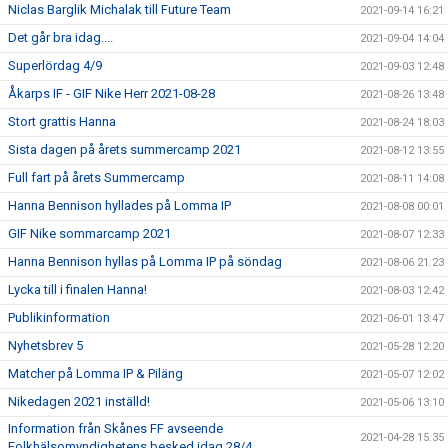
Niclas Barglik Michalak till Future Team
2021-09-14 16:21
Det går bra idag....
2021-09-04 14:04
Superlördag 4/9
2021-09-03 12:48
Åkarps IF - GIF Nike Herr 2021-08-28
2021-08-26 13:48
Stort grattis Hanna
2021-08-24 18:03
Sista dagen på årets summercamp 2021
2021-08-12 13:55
Full fart på årets Summercamp
2021-08-11 14:08
Hanna Bennison hyllades på Lomma IP
2021-08-08 00:01
GIF Nike sommarcamp 2021
2021-08-07 12:33
Hanna Bennison hyllas på Lomma IP på söndag
2021-08-06 21:23
Lycka till i finalen Hanna!
2021-08-03 12:42
Publikinformation
2021-06-01 13:47
Nyhetsbrev 5
2021-05-28 12:20
Matcher på Lomma IP & Piläng
2021-05-07 12:02
Nikedagen 2021 inställd!
2021-05-06 13:10
Information från Skånes FF avseende
2021-04-28 15:35
Folkhälsomyndighetens besked idag 28/4