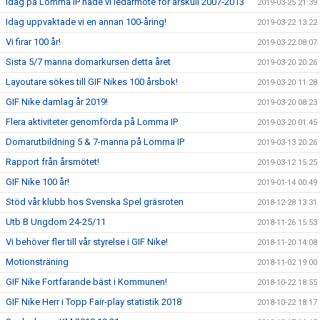
Idag på Lomma IP hade vi ledarmöte för årskull 2007-2013
2019-03-25 21:39
Idag uppvaktade vi en annan 100-åring!
2019-03-22 13:22
Vi firar 100 år!
2019-03-22 08:07
Sista 5/7 manna domarkursen detta året
2019-03-20 20:26
Layoutare sökes till GIF Nikes 100 årsbok!
2019-03-20 11:28
GIF Nike damlag år 2019!
2019-03-20 08:23
Flera aktiviteter genomförda på Lomma IP
2019-03-20 01:45
Domarutbildning 5 & 7-manna på Lomma IP
2019-03-13 20:26
Rapport från årsmötet!
2019-03-12 15:25
GIF Nike 100 år!
2019-01-14 00:49
Stöd vår klubb hos Svenska Spel gräsroten
2018-12-28 13:31
Utb B Ungdom 24-25/11
2018-11-26 15:53
Vi behöver fler till vår styrelse i GIF Nike!
2018-11-20 14:08
Motionsträning
2018-11-02 19:00
GIF Nike Fortfarande bäst i Kommunen!
2018-10-22 18:55
GIF Nike Herr i Topp Fair-play statistik 2018
2018-10-22 18:17