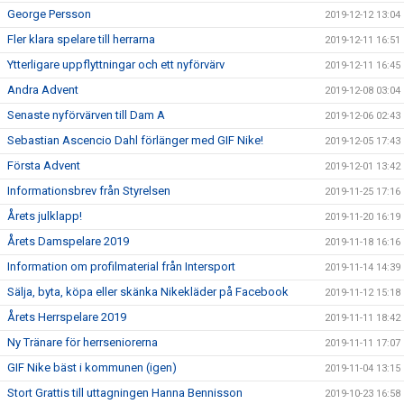
George Persson
2019-12-12 13:04
Fler klara spelare till herrarna
2019-12-11 16:51
Ytterligare uppflyttningar och ett nyförvärv
2019-12-11 16:45
Andra Advent
2019-12-08 03:04
Senaste nyförvärven till Dam A
2019-12-06 02:43
Sebastian Ascencio Dahl förlänger med GIF Nike!
2019-12-05 17:43
Första Advent
2019-12-01 13:42
Informationsbrev från Styrelsen
2019-11-25 17:16
Årets julklapp!
2019-11-20 16:19
Årets Damspelare 2019
2019-11-18 16:16
Information om profilmaterial från Intersport
2019-11-14 14:39
Sälja, byta, köpa eller skänka Nikekläder på Facebook
2019-11-12 15:18
Årets Herrspelare 2019
2019-11-11 18:42
Ny Tränare för herrseniorerna
2019-11-11 17:07
GIF Nike bäst i kommunen (igen)
2019-11-04 13:15
Stort Grattis till uttagningen Hanna Bennisson
2019-10-23 16:58