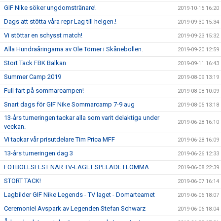
GIF Nike söker ungdomstränare!
2019-10-15 16:20
Dags att stötta våra repr Lag till helgen.!
2019-09-30 15:34
Vi stöttar en schysst match!
2019-09-23 15:32
Alla Hundraåringarna av Ole Törner i Skånebollen.
2019-09-20 12:59
Stort Tack FBK Balkan
2019-09-11 16:43
Summer Camp 2019
2019-08-09 13:19
Full fart på sommarcampen!
2019-08-08 10:09
Snart dags för GIF Nike Sommarcamp 7-9 aug
2019-08-05 13:18
13-års turneringen tackar alla som varit delaktiga under
2019-06-28 16:10
veckan.
Vi tackar vår prisutdelare Tim Prica MFF
2019-06-28 16:09
13-års turneringen dag 3
2019-06-26 12:33
FOTBOLLSFEST NÄR TV-LAGET SPELADE I LOMMA
2019-06-08 22:39
STORT TACK!
2019-06-07 16:14
Lagbilder GIF Nike Legends - TV laget - Domarteamet
2019-06-06 18:07
Ceremoniel Avspark av Legenden Stefan Schwarz
2019-06-06 18:04