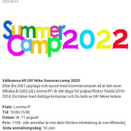
2022-04-14
FÖRENINGSKALENDER
KIOSK OCH BOLLSERVICE
INFORMATION
IDROTTSFÖRSÄKRING
BOKA KLUBBLOKAL
BOKA VEO & SMARTCAM
Välkomna till GIF Nike Sommarcamp 2022!
KONTAKT
Efter års 2021 upplaga och succé med Sommarcampen så är den även
tillbaka år 2022 på Lomma IP! I år det dags för pojkar/flickor födda 2010–
TRYGG IDROTT
2014. Du tränar med duktiga kompisar och Du leds av GIF Nikes ledare.
Plats:
Lomma IP
MÅLSÄTTNING
Tid:
10.00-15.00
Datum:
8–11 augusti
WEBSHOP
Pris:
1195:- (din anmälan är inte aktiv förräns inbetalning är oss tillhanda)
Sista anmälningsdag:
10 Juni