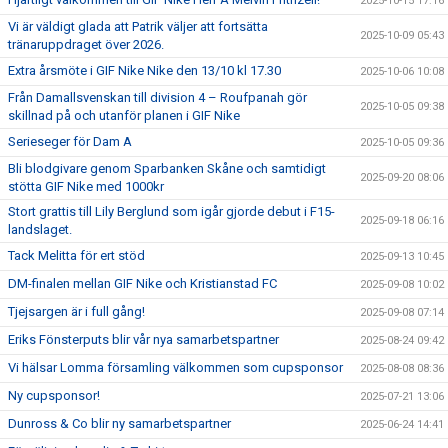
2025-10-15 17:16
Vi är väldigt glada att Patrik väljer att fortsätta
2025-10-09 05:43
tränaruppdraget över 2026.
Extra årsmöte i GIF Nike Nike den 13/10 kl 17.30
2025-10-06 10:08
Från Damallsvenskan till division 4 – Roufpanah gör
2025-10-05 09:38
skillnad på och utanför planen i GIF Nike
Serieseger för Dam A
2025-10-05 09:36
Bli blodgivare genom Sparbanken Skåne och samtidigt
2025-09-20 08:06
stötta GIF Nike med 1000kr
Stort grattis till Lily Berglund som igår gjorde debut i F15-
2025-09-18 06:16
landslaget.
Tack Melitta för ert stöd
2025-09-13 10:45
DM-finalen mellan GIF Nike och Kristianstad FC
2025-09-08 10:02
Tjejsargen är i full gång!
2025-09-08 07:14
Eriks Fönsterputs blir vår nya samarbetspartner
2025-08-24 09:42
Vi hälsar Lomma församling välkommen som cupsponsor
2025-08-08 08:36
Ny cupsponsor!
2025-07-21 13:06
Dunross & Co blir ny samarbetspartner
2025-06-24 14:41