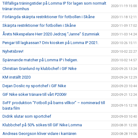
Tillfälliga träningstider på Lomma IP för lagen som normalt
2020-11-19 15:00
tränar inomhus
Förlängda skärpta restriktioner för fotbollen i Skåne
2020-11-18 12:11
Skärpta restriktioner för fotbollen i Skåne
2020-11-09 17:02
Årets Nikespelare Herr 2020 Jedrzej "Janne" Szumniak
2020-11-03 14:24
Pengar till lagkassan? Driv kiosken på Lomma IP 2021.
2020-10-26 15:11
Nyhetsbrev!
2020-10-02 22:27
Spännande matcher på Lomma IP i helgen.
2020-10-02 14:57
Christian Granlund ny klubbchef i GIF Nike
2020-09-25 13:24
KM inställt 2020
2020-09-24 12:29
Dejan Doslic ny sportchef i GIF Nike
2020-09-23 10:44
GIF Nike söker tränare till vårt P2006!
2020-09-21 12:24
SvFF produktion ”Fotboll på barns villkor” – nominerad till
2020-09-15 12:18
bästa film
Didrik slutar som sportchef
2020-09-03 10:40
Klubbchef på 50% sökes till GIF Nike Lomma
2020-08-31 12:00
Andreas Georgson kliver vidare i karriären
2020-08-28 19:06