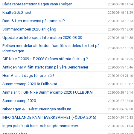
Båda representationslagen vann i helgen
2020-08-18 14:14
Knatte 2020 höst
2020-08-18 11:29
Dam & Herr matcherna på Lomma IP
2020-08-13 13:13
Sommarcampen 2020 är i gång
2020-08-13 12:00
Uppdaterad Intersport Information 2020-08-03
2020-06-18 14:38
Polisen meddelar att fordon framförs alldeles för fort på
2020-06-17 13:53
idrottsvägen
GIF Nike F 2009 + F 2008 Skånes största flicklag ?
2020-06-16 14:35
Äntligen har vi fått startdatum på våra Seniorserier
2020-06-15 13:46
Herr-A snart dags för premiär!
2020-06-04 21:16
Summercamp 2020 är Fullbokat.
2020-06-01 13:07
Anmälan till GIF Nike Summercamp 2020 FULLBOKAT
2020-05-28 13:14
Summercamp 2020
2020-05-27 13:08
Nikedagen & 13-årsturneringen ställs in!
2020-05-06 09:30
INFO GÄLLANDE KNATTEVERKSAMHET (FÖDDA 2015)
2020-04-29 10:43
Ingen publik på barn- och ungdomsmatcher
2020-04-25 11:04