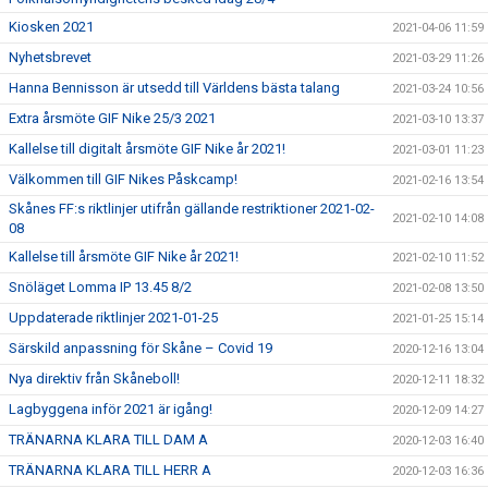
Kiosken 2021
2021-04-06 11:59
Nyhetsbrevet
2021-03-29 11:26
Hanna Bennisson är utsedd till Världens bästa talang
2021-03-24 10:56
Extra årsmöte GIF Nike 25/3 2021
2021-03-10 13:37
Kallelse till digitalt årsmöte GIF Nike år 2021!
2021-03-01 11:23
Välkommen till GIF Nikes Påskcamp!
2021-02-16 13:54
Skånes FF:s riktlinjer utifrån gällande restriktioner 2021-02-
2021-02-10 14:08
08
Kallelse till årsmöte GIF Nike år 2021!
2021-02-10 11:52
Snöläget Lomma IP 13.45 8/2
2021-02-08 13:50
Uppdaterade riktlinjer 2021-01-25
2021-01-25 15:14
Särskild anpassning för Skåne – Covid 19
2020-12-16 13:04
Nya direktiv från Skåneboll!
2020-12-11 18:32
Lagbyggena inför 2021 är igång!
2020-12-09 14:27
TRÄNARNA KLARA TILL DAM A
2020-12-03 16:40
TRÄNARNA KLARA TILL HERR A
2020-12-03 16:36