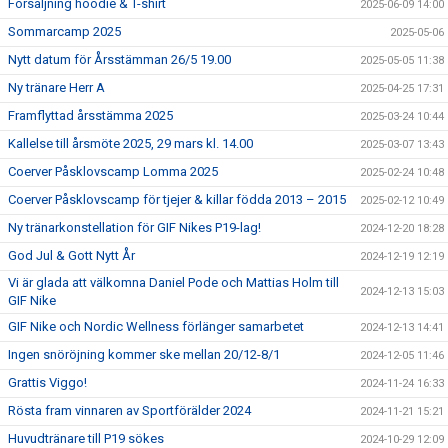
Försäljning hoodie & T-shirt
2025-06-09 14:00
Sommarcamp 2025
2025-05-06
Nytt datum för Årsstämman 26/5 19.00
2025-05-05 11:38
Ny tränare Herr A
2025-04-25 17:31
Framflyttad årsstämma 2025
2025-03-24 10:44
Kallelse till årsmöte 2025, 29 mars kl. 14.00
2025-03-07 13:43
Coerver Påsklovscamp Lomma 2025
2025-02-24 10:48
Coerver Påsklovscamp för tjejer & killar födda 2013 – 2015
2025-02-12 10:49
Ny tränarkonstellation för GIF Nikes P19-lag!
2024-12-20 18:28
God Jul & Gott Nytt År
2024-12-19 12:19
Vi är glada att välkomna Daniel Pode och Mattias Holm till
2024-12-13 15:03
GIF Nike
GIF Nike och Nordic Wellness förlänger samarbetet
2024-12-13 14:41
Ingen snöröjning kommer ske mellan 20/12-8/1
2024-12-05 11:46
Grattis Viggo!
2024-11-24 16:33
Rösta fram vinnaren av Sportförälder 2024
2024-11-21 15:21
Huvudtränare till P19 sökes
2024-10-29 12:09