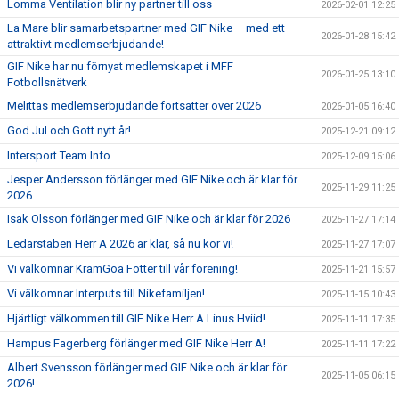
Lomma Ventilation blir ny partner till oss
2026-02-01 12:25
La Mare blir samarbetspartner med GIF Nike – med ett
2026-01-28 15:42
attraktivt medlemserbjudande!
GIF Nike har nu förnyat medlemskapet i MFF
2026-01-25 13:10
Fotbollsnätverk
Melittas medlemserbjudande fortsätter över 2026
2026-01-05 16:40
God Jul och Gott nytt år!
2025-12-21 09:12
Intersport Team Info
2025-12-09 15:06
Jesper Andersson förlänger med GIF Nike och är klar för
2025-11-29 11:25
2026
Isak Olsson förlänger med GIF Nike och är klar för 2026
2025-11-27 17:14
Ledarstaben Herr A 2026 är klar, så nu kör vi!
2025-11-27 17:07
Vi välkomnar KramGoa Fötter till vår förening!
2025-11-21 15:57
Vi välkomnar Interputs till Nikefamiljen!
2025-11-15 10:43
Hjärtligt välkommen till GIF Nike Herr A Linus Hviid!
2025-11-11 17:35
Hampus Fagerberg förlänger med GIF Nike Herr A!
2025-11-11 17:22
Albert Svensson förlänger med GIF Nike och är klar för
2025-11-05 06:15
2026!