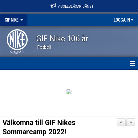
VISSELBLÅSARTJÄNST
GIF NIKE
LOGGA IN
GIF Nike 106 år
Fotboll
GIF NIKE
NYHETER
OM KLUBBEN
VÅRA LAG
Välkomna till GIF Nikes
<
>
EVENEMANG
Sommarcamp 2022!