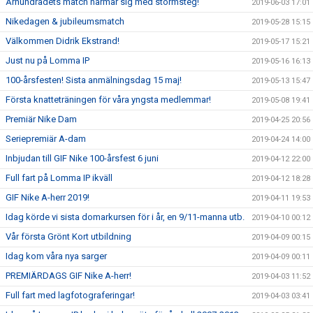
Århundradets match närmar sig med stormsteg!
2019-06-03 17:01
Nikedagen & jubileumsmatch
2019-05-28 15:15
Välkommen Didrik Ekstrand!
2019-05-17 15:21
Just nu på Lomma IP
2019-05-16 16:13
100-årsfesten! Sista anmälningsdag 15 maj!
2019-05-13 15:47
Första knatteträningen för våra yngsta medlemmar!
2019-05-08 19:41
Premiär Nike Dam
2019-04-25 20:56
Seriepremiär A-dam
2019-04-24 14:00
Inbjudan till GIF Nike 100-årsfest 6 juni
2019-04-12 22:00
Full fart på Lomma IP ikväll
2019-04-12 18:28
GIF Nike A-herr 2019!
2019-04-11 19:53
Idag körde vi sista domarkursen för i år, en 9/11-manna utb.
2019-04-10 00:12
Vår första Grönt Kort utbildning
2019-04-09 00:15
Idag kom våra nya sarger
2019-04-09 00:11
PREMIÄRDAGS GIF Nike A-herr!
2019-04-03 11:52
Full fart med lagfotograferingar!
2019-04-03 03:41