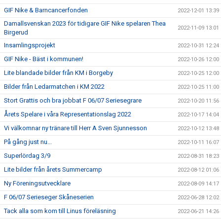
GIF Nike & Barncancerfonden
2022-12-01 13:39
Damallsvenskan 2023 för tidigare GIF Nike spelaren Thea
2022-11-09 13:01
Birgerud
Insamlingsprojekt
2022-10-31 12:24
GIF Nike - Bäst i kommunen!
2022-10-26 12:00
Lite blandade bilder från KM i Borgeby
2022-10-25 12:00
Bilder från Ledarmatchen i KM 2022
2022-10-25 11:00
Stort Grattis och bra jobbat F 06/07 Seriesegrare
2022-10-20 11:56
Årets Spelare i våra Representationslag 2022
2022-10-17 14:04
Vi välkomnar ny tränare till Herr A Sven Sjunnesson
2022-10-12 13:48
På gång just nu...
2022-10-11 16:07
Superlördag 3/9
2022-08-31 18:23
Lite bilder från årets Summercamp
2022-08-12 01:06
Ny Föreningsutvecklare
2022-08-09 14:17
F 06/07 Serieseger Skåneserien
2022-06-28 12:02
Tack alla som kom till Linus föreläsning
2022-06-21 14:26