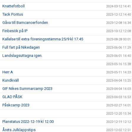
Knattefotboll
2024-03-12 14:41
Tack Pontus
2023-12-12 14:40
Gåva till Barncancerfonden
2023-12-08 16:34
Finbesök på IP
2023-10-12 12:08
Kallelse till extra föreningsstämma 25/9 kl 17.45
2023-08-28 00:01
Full fart på Nikedagen
2023-06-06 11:29
Landslagsuttagna igen.
2023-06-01 14:40
2023-05-16 15:38
Herr A
2023-05-11 14:23
Kundkväll
2023-04-04 15:25
GIF Nikes Summarcamp 2023
2023-04-04 14:03
GLAD PÅSK
2023-04-03 16:53
Påskcamp 2023
2023-02-27 14:01
2022-12-20 15:34
Planstatus 2022-12-19 kl 12.00
2022-12-19 12:12
Årets Julklappstips
2022-12-02 12:51