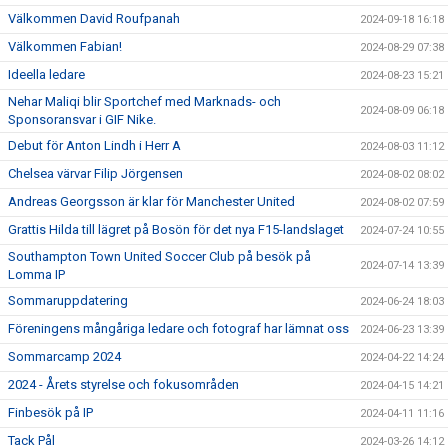
Välkommen David Roufpanah
2024-09-18 16:18
Välkommen Fabian!
2024-08-29 07:38
Ideella ledare
2024-08-23 15:21
Nehar Maliqi blir Sportchef med Marknads- och
2024-08-09 06:18
Sponsoransvar i GIF Nike.
Debut för Anton Lindh i Herr A
2024-08-03 11:12
Chelsea värvar Filip Jörgensen
2024-08-02 08:02
Andreas Georgsson är klar för Manchester United
2024-08-02 07:59
Grattis Hilda till lägret på Bosön för det nya F15-landslaget
2024-07-24 10:55
Southampton Town United Soccer Club på besök på
2024-07-14 13:39
Lomma IP
Sommaruppdatering
2024-06-24 18:03
Föreningens mångåriga ledare och fotograf har lämnat oss
2024-06-23 13:39
Sommarcamp 2024
2024-04-22 14:24
2024 - Årets styrelse och fokusområden
2024-04-15 14:21
Finbesök på IP
2024-04-11 11:16
Tack Pål
2024-03-26 14:12