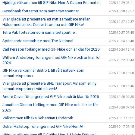
Hjärtligt välkommen till GIF Nike Herr A Casper Emmertz!
2025-10-29 06:11
Swedbank fortsätter som samarbetspartner.
2025-10-28 19:57
Vi är glada att presentera ett nytt samarbete mellan
2025-10-27 12:37
Hälsomedicinskt Center i Lomma och GIF Nike!
Tetra Pak fortsätter som samarbetspartner.
2025-10-27 07:45
Spännande samarbete med The National
2025-10-24 16:40
Carl Persson förlänger med GIF Nike och är klar för 2026!
2025-10-24 13:14
William Anderberg förlänger med GIF Nike och är klar för
2025-10-22 05:43
2026
GIF Nike välkomnar Bistro L till vårt nätverk som
2025-10-20 15:58
samarbetspartner.
Vi är glada att presentera BNL Transport AB som en ny
2025-10-20 15:46
samarbetspartner i vårt nätverk!
André Ouvin förlänger med GIF Nike och är klar för 2026
2025-10-20 07:35
Jonathan Olsson förlänger med GIF Nike och är klar för
2025-10-20 07:34
2026
Välkommen tillbaka Sebastian Hinderoth
2025-10-17 16:31
Oskar Hällstorp förlänger med GIF Nike Herr A!
2025-10-17 07:15
Hjärtligt välkommen till GIF Nike Herr A Melvin Frithzell!