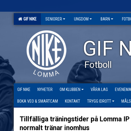
GIF NIKE
SENIORER
UNGDOM
BARN
FOTB
GIF N
Fotboll
GIF NIKE
NYHETER
OM KLUBBEN
VÅRA LAG
EVENEM
BOKA VEO & SMARTCAM
KONTAKT
TRYGG IDROTT
MÅLS
Tillfälliga träningstider på Lomma I
normalt tränar inomhus