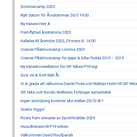
Sommarcamp 2025
Nytt datum för Årsstämman 26/5 19.00
Ny tränare Herr A
Framflyttad årsstämma 2025
Kallelse till årsmöte 2025, 29 mars kl. 14.00
Coerver Påsklovscamp Lomma 2025
Coerver Påsklovscamp för tjejer & killar födda 2013 – 2015
Ny tränarkonstellation för GIF Nikes P19-lag!
God Jul & Gott Nytt År
Vi är glada att välkomna Daniel Pode och Mattias Holm till GIF Nik
GIF Nike och Nordic Wellness förlänger samarbetet
Ingen snöröjning kommer ske mellan 20/12-8/1
Grattis Viggo!
Rösta fram vinnaren av Sportförälder 2024
Huvudtränare till P19 sökes
Välkommen David Roufpanah