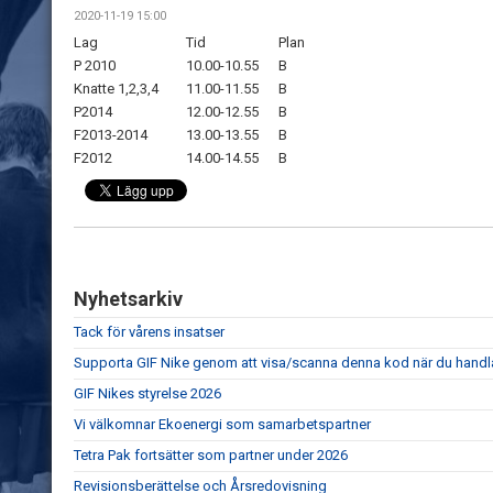
2020-11-19 15:00
Lag
Tid
Plan
P 2010
10.00-10.55
B
Knatte 1,2,3,4
11.00-11.55
B
P2014
12.00-12.55
B
F2013-2014
13.00-13.55
B
F2012
14.00-14.55
B
Nyhetsarkiv
Tack för vårens insatser
Supporta GIF Nike genom att visa/scanna denna kod när du hand
GIF Nikes styrelse 2026
Vi välkomnar Ekoenergi som samarbetspartner
Tetra Pak fortsätter som partner under 2026
Revisionsberättelse och Årsredovisning