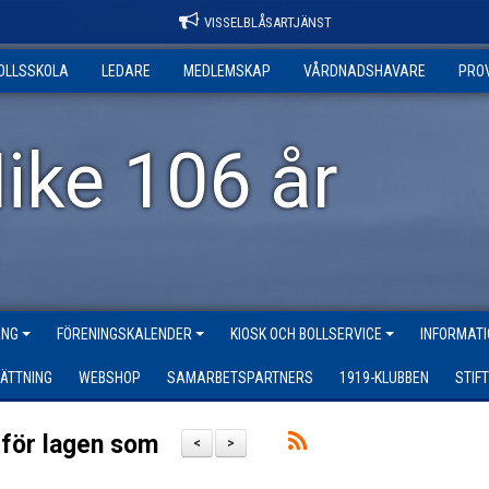
VISSELBLÅSARTJÄNST
OLLSSKOLA
LEDARE
MEDLEMSKAP
VÅRDNADSHAVARE
PRO
ike 106 år
ANG
FÖRENINGSKALENDER
KIOSK OCH BOLLSERVICE
INFORMATI
ÄTTNING
WEBSHOP
SAMARBETSPARTNERS
1919-KLUBBEN
STIF
P för lagen som
<
>