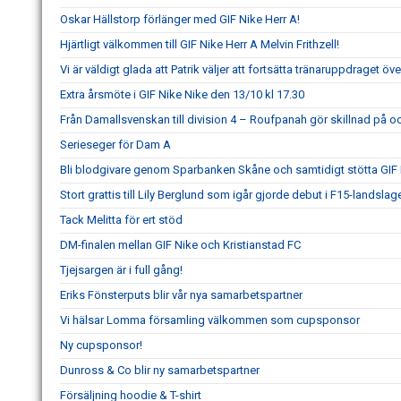
Oskar Hällstorp förlänger med GIF Nike Herr A!
Hjärtligt välkommen till GIF Nike Herr A Melvin Frithzell!
Vi är väldigt glada att Patrik väljer att fortsätta tränaruppdraget öv
Extra årsmöte i GIF Nike Nike den 13/10 kl 17.30
Från Damallsvenskan till division 4 – Roufpanah gör skillnad på oc
Serieseger för Dam A
Bli blodgivare genom Sparbanken Skåne och samtidigt stötta GIF
Stort grattis till Lily Berglund som igår gjorde debut i F15-landslage
Tack Melitta för ert stöd
DM-finalen mellan GIF Nike och Kristianstad FC
Tjejsargen är i full gång!
Eriks Fönsterputs blir vår nya samarbetspartner
Vi hälsar Lomma församling välkommen som cupsponsor
Ny cupsponsor!
Dunross & Co blir ny samarbetspartner
Försäljning hoodie & T-shirt