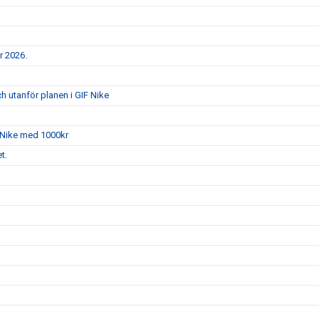
er 2026.
h utanför planen i GIF Nike
 Nike med 1000kr
t.