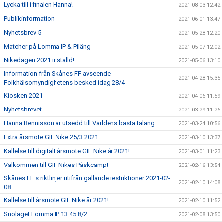
Lycka till i finalen Hanna!
2021-08-03 12:42
Publikinformation
2021-06-01 13:47
Nyhetsbrev 5
2021-05-28 12:20
Matcher på Lomma IP & Piläng
2021-05-07 12:02
Nikedagen 2021 inställd!
2021-05-06 13:10
Information från Skånes FF avseende
2021-04-28 15:35
Folkhälsomyndighetens besked idag 28/4
Kiosken 2021
2021-04-06 11:59
Nyhetsbrevet
2021-03-29 11:26
Hanna Bennisson är utsedd till Världens bästa talang
2021-03-24 10:56
Extra årsmöte GIF Nike 25/3 2021
2021-03-10 13:37
Kallelse till digitalt årsmöte GIF Nike år 2021!
2021-03-01 11:23
Välkommen till GIF Nikes Påskcamp!
2021-02-16 13:54
Skånes FF:s riktlinjer utifrån gällande restriktioner 2021-02-
2021-02-10 14:08
08
Kallelse till årsmöte GIF Nike år 2021!
2021-02-10 11:52
Snöläget Lomma IP 13.45 8/2
2021-02-08 13:50