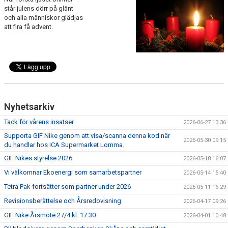
står julens dörr på glänt
FÖRENINGSKALENDER
och alla människor glädjas
att fira få advent.
KIOSK OCH BOLLSERVICE
INFORMATION
IDROTTSFÖRSÄKRING
BOKA KLUBBLOKAL
Nyhetsarkiv
BOKA VEO & SMARTCAM
Tack för vårens insatser
2026-06-27 13:36
Supporta GIF Nike genom att visa/scanna denna kod när
2026-05-30 09:15
KONTAKT
du handlar hos ICA Supermarket Lomma.
GIF Nikes styrelse 2026
2026-05-18 16:07
TRYGG IDROTT
Vi välkomnar Ekoenergi som samarbetspartner
2026-05-14 15:40
MÅLSÄTTNING
Tetra Pak fortsätter som partner under 2026
2026-05-11 16:29
Revisionsberättelse och Årsredovisning
2026-04-17 09:26
WEBSHOP
GIF Nike Årsmöte 27/4 kl. 17.30
2026-04-01 10:48