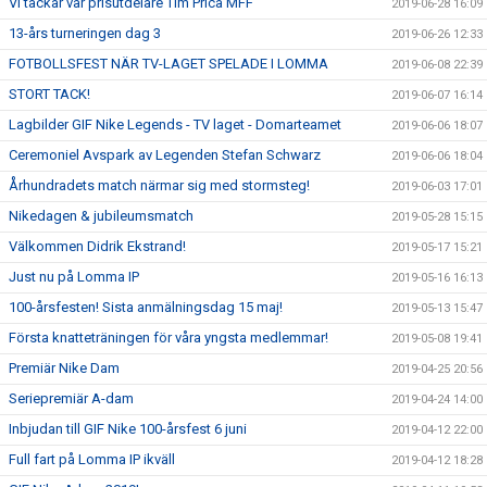
Vi tackar vår prisutdelare Tim Prica MFF
2019-06-28 16:09
13-års turneringen dag 3
2019-06-26 12:33
FOTBOLLSFEST NÄR TV-LAGET SPELADE I LOMMA
2019-06-08 22:39
STORT TACK!
2019-06-07 16:14
Lagbilder GIF Nike Legends - TV laget - Domarteamet
2019-06-06 18:07
Ceremoniel Avspark av Legenden Stefan Schwarz
2019-06-06 18:04
Århundradets match närmar sig med stormsteg!
2019-06-03 17:01
Nikedagen & jubileumsmatch
2019-05-28 15:15
Välkommen Didrik Ekstrand!
2019-05-17 15:21
Just nu på Lomma IP
2019-05-16 16:13
100-årsfesten! Sista anmälningsdag 15 maj!
2019-05-13 15:47
Första knatteträningen för våra yngsta medlemmar!
2019-05-08 19:41
Premiär Nike Dam
2019-04-25 20:56
Seriepremiär A-dam
2019-04-24 14:00
Inbjudan till GIF Nike 100-årsfest 6 juni
2019-04-12 22:00
Full fart på Lomma IP ikväll
2019-04-12 18:28