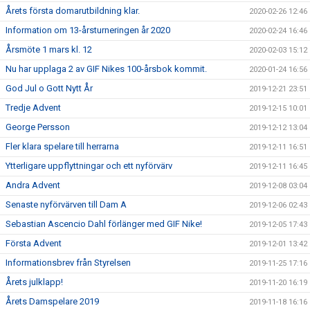
Årets första domarutbildning klar.
2020-02-26 12:46
Information om 13-årsturneringen år 2020
2020-02-24 16:46
Årsmöte 1 mars kl. 12
2020-02-03 15:12
Nu har upplaga 2 av GIF Nikes 100-årsbok kommit.
2020-01-24 16:56
God Jul o Gott Nytt År
2019-12-21 23:51
Tredje Advent
2019-12-15 10:01
George Persson
2019-12-12 13:04
Fler klara spelare till herrarna
2019-12-11 16:51
Ytterligare uppflyttningar och ett nyförvärv
2019-12-11 16:45
Andra Advent
2019-12-08 03:04
Senaste nyförvärven till Dam A
2019-12-06 02:43
Sebastian Ascencio Dahl förlänger med GIF Nike!
2019-12-05 17:43
Första Advent
2019-12-01 13:42
Informationsbrev från Styrelsen
2019-11-25 17:16
Årets julklapp!
2019-11-20 16:19
Årets Damspelare 2019
2019-11-18 16:16