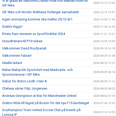
Vi är glada att välkomna Daniel Pode och Mattias Holm till
2024-12-13 15:03
GIF Nike
GIF Nike och Nordic Wellness förlänger samarbetet
2024-12-13 14:41
Ingen snöröjning kommer ske mellan 20/12-8/1
2024-12-05 11:46
Grattis Viggo!
2024-11-24 16:33
Rösta fram vinnaren av Sportförälder 2024
2024-11-21 15:21
Huvudtränare till P19 sökes
2024-10-29 12:09
Välkommen David Roufpanah
2024-09-18 16:18
Välkommen Fabian!
2024-08-29 07:38
Ideella ledare
2024-08-23 15:21
Nehar Maliqi blir Sportchef med Marknads- och
2024-08-09 06:18
Sponsoransvar i GIF Nike.
Debut för Anton Lindh i Herr A
2024-08-03 11:12
Chelsea värvar Filip Jörgensen
2024-08-02 08:02
Andreas Georgsson är klar för Manchester United
2024-08-02 07:59
Grattis Hilda till lägret på Bosön för det nya F15-landslaget
2024-07-24 10:55
Southampton Town United Soccer Club på besök på
2024-07-14 13:39
Lomma IP