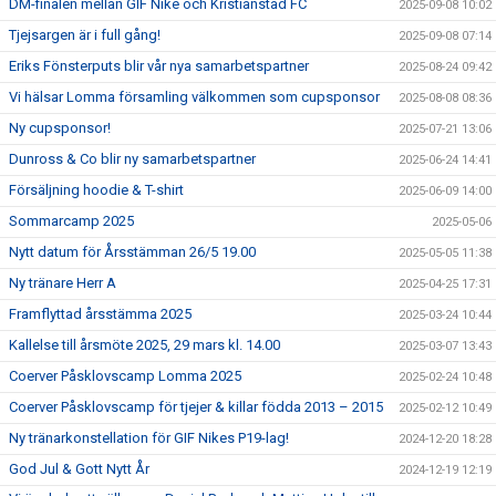
DM-finalen mellan GIF Nike och Kristianstad FC
2025-09-08 10:02
Tjejsargen är i full gång!
2025-09-08 07:14
Eriks Fönsterputs blir vår nya samarbetspartner
2025-08-24 09:42
Vi hälsar Lomma församling välkommen som cupsponsor
2025-08-08 08:36
Ny cupsponsor!
2025-07-21 13:06
Dunross & Co blir ny samarbetspartner
2025-06-24 14:41
Försäljning hoodie & T-shirt
2025-06-09 14:00
Sommarcamp 2025
2025-05-06
Nytt datum för Årsstämman 26/5 19.00
2025-05-05 11:38
Ny tränare Herr A
2025-04-25 17:31
Framflyttad årsstämma 2025
2025-03-24 10:44
Kallelse till årsmöte 2025, 29 mars kl. 14.00
2025-03-07 13:43
Coerver Påsklovscamp Lomma 2025
2025-02-24 10:48
Coerver Påsklovscamp för tjejer & killar födda 2013 – 2015
2025-02-12 10:49
Ny tränarkonstellation för GIF Nikes P19-lag!
2024-12-20 18:28
God Jul & Gott Nytt År
2024-12-19 12:19