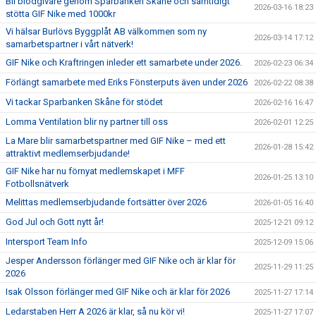
Bli blodgivare genom Sparbanken Skåne och samtidigt
SAMARBETSPARTNERS
2026-03-16 18:23
stötta GIF Nike med 1000kr
Vi hälsar Burlövs Byggplåt AB välkommen som ny
1919-KLUBBEN
2026-03-14 17:12
samarbetspartner i vårt nätverk!
GIF Nike och Kraftringen inleder ett samarbete under 2026.
STIFTELSEN DUNROSS & CO
2026-02-23 06:34
Förlängt samarbete med Eriks Fönsterputs även under 2026
2026-02-22 08:38
Vi tackar Sparbanken Skåne för stödet
2026-02-16 16:47
Lomma Ventilation blir ny partner till oss
2026-02-01 12:25
La Mare blir samarbetspartner med GIF Nike – med ett
2026-01-28 15:42
attraktivt medlemserbjudande!
GIF Nike har nu förnyat medlemskapet i MFF
2026-01-25 13:10
Fotbollsnätverk
Melittas medlemserbjudande fortsätter över 2026
2026-01-05 16:40
God Jul och Gott nytt år!
2025-12-21 09:12
Intersport Team Info
2025-12-09 15:06
Jesper Andersson förlänger med GIF Nike och är klar för
2025-11-29 11:25
2026
Isak Olsson förlänger med GIF Nike och är klar för 2026
2025-11-27 17:14
Ledarstaben Herr A 2026 är klar, så nu kör vi!
2025-11-27 17:07