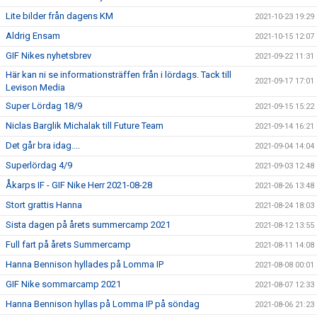
Lite bilder från dagens KM
2021-10-23 19:29
Aldrig Ensam
2021-10-15 12:07
GIF Nikes nyhetsbrev
2021-09-22 11:31
Här kan ni se informationsträffen från i lördags. Tack till
2021-09-17 17:01
Levison Media
Super Lördag 18/9
2021-09-15 15:22
Niclas Barglik Michalak till Future Team
2021-09-14 16:21
Det går bra idag....
2021-09-04 14:04
Superlördag 4/9
2021-09-03 12:48
Åkarps IF - GIF Nike Herr 2021-08-28
2021-08-26 13:48
Stort grattis Hanna
2021-08-24 18:03
Sista dagen på årets summercamp 2021
2021-08-12 13:55
Full fart på årets Summercamp
2021-08-11 14:08
Hanna Bennison hyllades på Lomma IP
2021-08-08 00:01
GIF Nike sommarcamp 2021
2021-08-07 12:33
Hanna Bennison hyllas på Lomma IP på söndag
2021-08-06 21:23