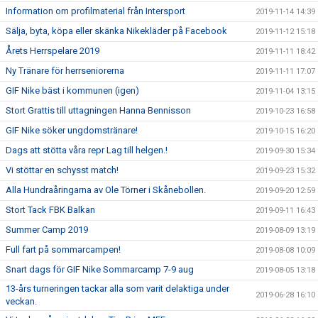
Information om profilmaterial från Intersport
2019-11-14 14:39
Sälja, byta, köpa eller skänka Nikekläder på Facebook
2019-11-12 15:18
Årets Herrspelare 2019
2019-11-11 18:42
Ny Tränare för herrseniorerna
2019-11-11 17:07
GIF Nike bäst i kommunen (igen)
2019-11-04 13:15
Stort Grattis till uttagningen Hanna Bennisson
2019-10-23 16:58
GIF Nike söker ungdomstränare!
2019-10-15 16:20
Dags att stötta våra repr Lag till helgen.!
2019-09-30 15:34
Vi stöttar en schysst match!
2019-09-23 15:32
Alla Hundraåringarna av Ole Törner i Skånebollen.
2019-09-20 12:59
Stort Tack FBK Balkan
2019-09-11 16:43
Summer Camp 2019
2019-08-09 13:19
Full fart på sommarcampen!
2019-08-08 10:09
Snart dags för GIF Nike Sommarcamp 7-9 aug
2019-08-05 13:18
13-års turneringen tackar alla som varit delaktiga under
2019-06-28 16:10
veckan.