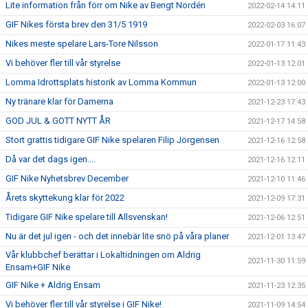
Lite information från förr om Nike av Bengt Nordén
2022-02-14 14:11
GIF Nikes första brev den 31/5 1919
2022-02-03 16:07
Nikes meste spelare Lars-Tore Nilsson
2022-01-17 11:43
Vi behöver fler till vår styrelse
2022-01-13 12:01
Lomma Idrottsplats historik av Lomma Kommun
2022-01-13 12:00
Ny tränare klar för Damerna
2021-12-23 17:43
GOD JUL & GOTT NYTT ÅR
2021-12-17 14:58
Stort grattis tidigare GIF Nike spelaren Filip Jörgensen
2021-12-16 12:58
Då var det dags igen....
2021-12-16 12:11
GIF Nike Nyhetsbrev December
2021-12-10 11:46
Årets skyttekung klar för 2022
2021-12-09 17:31
Tidigare GIF Nike spelare till Allsvenskan!
2021-12-06 12:51
Nu är det jul igen - och det innebär lite snö på våra planer
2021-12-01 13:47
Vår klubbchef berättar i Lokaltidningen om Aldrig
2021-11-30 11:59
Ensam+GIF Nike
GIF Nike + Aldrig Ensam
2021-11-23 12:35
Vi behöver fler till vår styrelse i GIF Nike!
2021-11-09 14:54