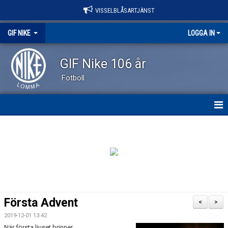
VISSELBLÅSARTJÄNST
GIF NIKE
LOGGA IN
GIF Nike 106 år
Fotboll
GIF NIKE
NYHETER
OM KLUBBEN
VÅRA LAG
Första Advent
<
>
EVENEMANG
2019-12-01 13:42
När första ljuset brinner