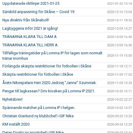
Uppdaterade riktlinjer 2021-01-25
2021-01-25 15:14
Särskild anpassning för Skåne – Covid 19
2020-12-16 13:04
Nya direktiv från Skåneboll!
2020-12-11 18:32
Lagbyggena inför 2021 är igång!
2020-12-09 14:27
TRÄNARNA KLARA TILL DAM A
2020-12-03 16:40
TRÄNARNA KLARA TILL HERR A
2020-12-03 16:36
Tillfälliga träningstider på Lomma IP för lagen som normalt
2020-11-19 15:00
tränar inomhus
Förlängda skärpta restriktioner för fotbollen i Skåne
2020-11-18 12:11
Skärpta restriktioner för fotbollen i Skåne
2020-11-09 17:02
Årets Nikespelare Herr 2020 Jedrzej "Janne" Szumniak
2020-11-03 14:24
Pengar till lagkassan? Driv kiosken på Lomma IP 2021.
2020-10-26 15:11
Nyhetsbrev!
2020-10-02 22:27
Spännande matcher på Lomma IP i helgen.
2020-10-02 14:57
Christian Granlund ny klubbchef i GIF Nike
2020-09-25 13:24
KM inställt 2020
2020-09-24 12:29
Dejan Doslic ny sportchef i GIF Nike
2020-09-23 10:44