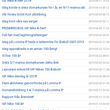
GIF Nike A-herr 2019!
2019-04-11 19:53
Idag körde vi sista domarkursen för i år, en 9/11-manna utb.
2019-04-10 00:12
Vår första Grönt Kort utbildning
2019-04-09 00:15
Idag kom våra nya sarger
2019-04-09 00:11
PREMIÄRDAGS GIF Nike A-herr!
2019-04-03 11:52
Full fart med lagfotograferingar!
2019-04-03 03:41
Idag på Lomma IP hade vi ledarmöte för årskull 2007-2013
2019-03-25 21:39
Idag uppvaktade vi en annan 100-åring!
2019-03-22 13:22
Vi firar 100 år!
2019-03-22 08:07
Sista 5/7 manna domarkursen detta året
2019-03-20 20:26
Layoutare sökes till GIF Nikes 100 årsbok!
2019-03-20 11:28
GIF Nike damlag år 2019!
2019-03-20 08:23
Flera aktiviteter genomförda på Lomma IP
2019-03-20 01:45
Domarutbildning 5 & 7-manna på Lomma IP
2019-03-13 20:26
Rapport från årsmötet!
2019-03-12 15:25
GIF Nike 100 år!
2019-01-14 00:49