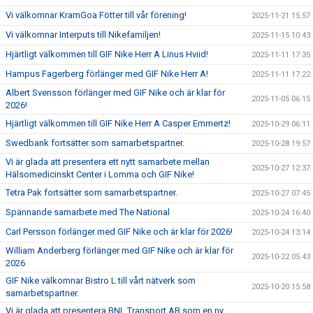
Vi välkomnar KramGoa Fötter till vår förening!
2025-11-21 15:57
Vi välkomnar Interputs till Nikefamiljen!
2025-11-15 10:43
Hjärtligt välkommen till GIF Nike Herr A Linus Hviid!
2025-11-11 17:35
Hampus Fagerberg förlänger med GIF Nike Herr A!
2025-11-11 17:22
Albert Svensson förlänger med GIF Nike och är klar för
2025-11-05 06:15
2026!
Hjärtligt välkommen till GIF Nike Herr A Casper Emmertz!
2025-10-29 06:11
Swedbank fortsätter som samarbetspartner.
2025-10-28 19:57
Vi är glada att presentera ett nytt samarbete mellan
2025-10-27 12:37
Hälsomedicinskt Center i Lomma och GIF Nike!
Tetra Pak fortsätter som samarbetspartner.
2025-10-27 07:45
Spännande samarbete med The National
2025-10-24 16:40
Carl Persson förlänger med GIF Nike och är klar för 2026!
2025-10-24 13:14
William Anderberg förlänger med GIF Nike och är klar för
2025-10-22 05:43
2026
GIF Nike välkomnar Bistro L till vårt nätverk som
2025-10-20 15:58
samarbetspartner.
Vi är glada att presentera BNL Transport AB som en ny