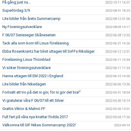
På gång just nu...
2022-10-11 16:07
Superlördag 3/9
2022-08-31 18:23
Lite bilder från årets Summercamp
2022-08-12 01:06
Ny Föreningsutvecklare
2022-08-09 14:17
F 06/07 Serieseger Skåneserien
2022-06-28 12:02
Tack alla som kom till Linus föreläsning
2022-06-21 14:26
Ebba Rosenkrantz har blivit uttagen till SvFFs Riksläger
2022-06-12 12:01
Föreläsning Linus Thörnblad
2022-06-11 14:34
Vi söker föreningsutvecklare
2022-06-11 11:54
Hanna uttagen till EM 2022 i England
2022-06-10 14:00
Lite bilder från Nikedagen
2022-06-06 13:36
Fortsätt att tro på det ni gör, för ni gör det bra!”
2022-05-31 18:04
Vi gratulerar våra F 06/07 till ett Silver
2022-05-30 14:14
Grattis Viktor & Malmö FF
2022-05-20 13:01
Full fart på våra nya knattar födda 2017
2022-05-04 17:56
Välkomna till GIF Nikes Sommarcamp 2022!
2022-04-14