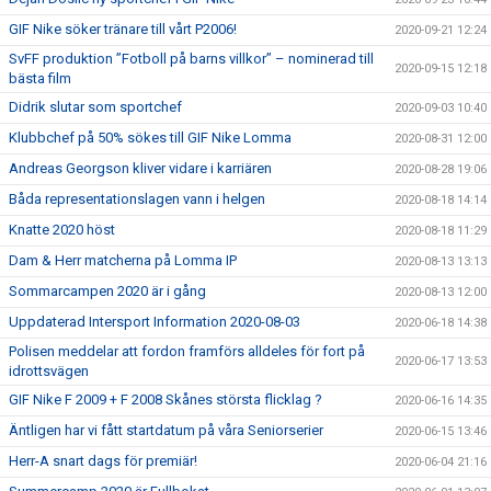
GIF Nike söker tränare till vårt P2006!
2020-09-21 12:24
SvFF produktion ”Fotboll på barns villkor” – nominerad till
2020-09-15 12:18
bästa film
Didrik slutar som sportchef
2020-09-03 10:40
Klubbchef på 50% sökes till GIF Nike Lomma
2020-08-31 12:00
Andreas Georgson kliver vidare i karriären
2020-08-28 19:06
Båda representationslagen vann i helgen
2020-08-18 14:14
Knatte 2020 höst
2020-08-18 11:29
Dam & Herr matcherna på Lomma IP
2020-08-13 13:13
Sommarcampen 2020 är i gång
2020-08-13 12:00
Uppdaterad Intersport Information 2020-08-03
2020-06-18 14:38
Polisen meddelar att fordon framförs alldeles för fort på
2020-06-17 13:53
idrottsvägen
GIF Nike F 2009 + F 2008 Skånes största flicklag ?
2020-06-16 14:35
Äntligen har vi fått startdatum på våra Seniorserier
2020-06-15 13:46
Herr-A snart dags för premiär!
2020-06-04 21:16