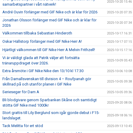
2025-10-20 15:46
samarbetspartner i vårt nätverk!
André Ouvin förlänger med GIF Nike och är klar för 2026
2025-10-20 07:35
Jonathan Olsson förlänger med GIF Nike och är klar för
2025-10-20 07:34
2026
Välkommen tillbaka Sebastian Hinderoth
2025-10-17 16:31
Oskar Hällstorp förlänger med GIF Nike Herr A!
2025-10-17 07:15
Hjärtligt välkommen till GIF Nike Herr A Melvin Frithzell!
2025-10-15 17:16
Vi är väldigt glada att Patrik väljer att fortsätta
2025-10-09 05:43
tränaruppdraget över 2026.
Extra årsmöte i GIF Nike Nike den 13/10 kl 17.30
2025-10-06 10:08
Från Damallsvenskan till division 4 – Roufpanah gör
2025-10-05 09:38
skillnad på och utanför planen i GIF Nike
Serieseger för Dam A
2025-10-05 09:36
Bli blodgivare genom Sparbanken Skåne och samtidigt
2025-09-20 08:06
stötta GIF Nike med 1000kr
Stort grattis till Lily Berglund som igår gjorde debut i F15-
2025-09-18 06:16
landslaget.
Tack Melitta för ert stöd
2025-09-13 10:45