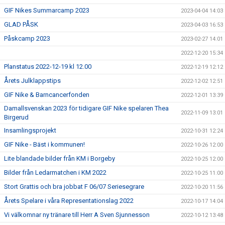
GIF Nikes Summarcamp 2023
2023-04-04 14:03
GLAD PÅSK
2023-04-03 16:53
Påskcamp 2023
2023-02-27 14:01
2022-12-20 15:34
Planstatus 2022-12-19 kl 12.00
2022-12-19 12:12
Årets Julklappstips
2022-12-02 12:51
GIF Nike & Barncancerfonden
2022-12-01 13:39
Damallsvenskan 2023 för tidigare GIF Nike spelaren Thea
2022-11-09 13:01
Birgerud
Insamlingsprojekt
2022-10-31 12:24
GIF Nike - Bäst i kommunen!
2022-10-26 12:00
Lite blandade bilder från KM i Borgeby
2022-10-25 12:00
Bilder från Ledarmatchen i KM 2022
2022-10-25 11:00
Stort Grattis och bra jobbat F 06/07 Seriesegrare
2022-10-20 11:56
Årets Spelare i våra Representationslag 2022
2022-10-17 14:04
Vi välkomnar ny tränare till Herr A Sven Sjunnesson
2022-10-12 13:48