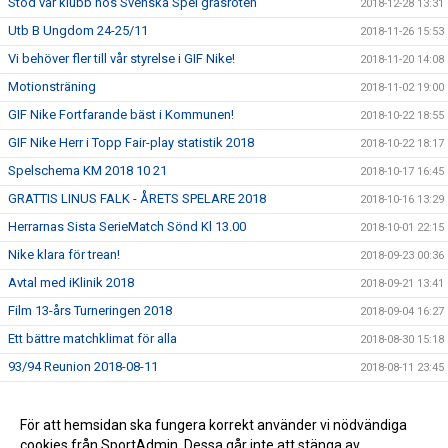
Stöd vår klubb hos Svenska Spel gräsroten
2018-12-28 13:31
Utb B Ungdom 24-25/11
2018-11-26 15:53
Vi behöver fler till vår styrelse i GIF Nike!
2018-11-20 14:08
Motionsträning
2018-11-02 19:00
GIF Nike Fortfarande bäst i Kommunen!
2018-10-22 18:55
GIF Nike Herr i Topp Fair-play statistik 2018
2018-10-22 18:17
Spelschema KM 2018 10 21
2018-10-17 16:45
GRATTIS LINUS FALK - ÅRETS SPELARE 2018
2018-10-16 13:29
Herrarnas Sista SerieMatch Sönd Kl 13.00
2018-10-01 22:15
Nike klara för trean!
2018-09-23 00:36
Avtal med iKlinik 2018
2018-09-21 13:41
Film 13-års Turneringen 2018
2018-09-04 16:27
Ett bättre matchklimat för alla
2018-08-30 15:18
93/94 Reunion 2018-08-11
2018-08-11 23:45
P 05 i Eskilscupen
2018-08-07 14:15
Hemsidan gratulerar P16 till guldet i Eskilscupen 2018
För att hemsidan ska fungera korrekt använder vi nödvändiga
2018-08-06 09:57
cookies från SportAdmin. Dessa går inte att stänga av.