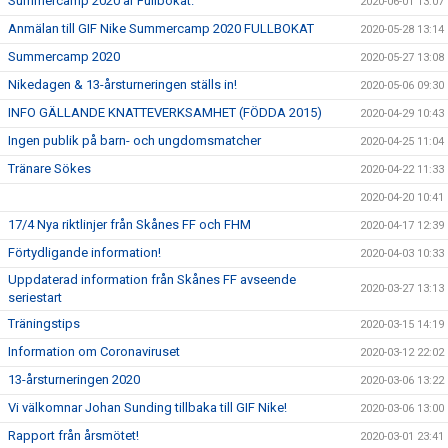
Summercamp 2020 är Fullbokat.
2020-06-01 13:07
Anmälan till GIF Nike Summercamp 2020 FULLBOKAT
2020-05-28 13:14
Summercamp 2020
2020-05-27 13:08
Nikedagen & 13-årsturneringen ställs in!
2020-05-06 09:30
INFO GÄLLANDE KNATTEVERKSAMHET (FÖDDA 2015)
2020-04-29 10:43
Ingen publik på barn- och ungdomsmatcher
2020-04-25 11:04
Tränare Sökes
2020-04-22 11:33
2020-04-20 10:41
17/4 Nya riktlinjer från Skånes FF och FHM
2020-04-17 12:39
Förtydligande information!
2020-04-03 10:33
Uppdaterad information från Skånes FF avseende
2020-03-27 13:13
seriestart
Träningstips
2020-03-15 14:19
Information om Coronaviruset
2020-03-12 22:02
13-årsturneringen 2020
2020-03-06 13:22
Vi välkomnar Johan Sunding tillbaka till GIF Nike!
2020-03-06 13:00
Rapport från årsmötet!
2020-03-01 23:41