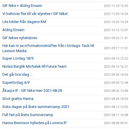
GIF Nike + Aldrig Ensam
2021-11-23 12:35
Vi behöver fler till vår styrelse i GIF Nike!
2021-11-09 14:54
Lite bilder från dagens KM
2021-10-23 19:29
Aldrig Ensam
2021-10-15 12:07
GIF Nikes nyhetsbrev
2021-09-22 11:31
Här kan ni se informationsträffen från i lördags. Tack till
2021-09-17 17:01
Levison Media
Super Lördag 18/9
2021-09-15 15:22
Niclas Barglik Michalak till Future Team
2021-09-14 16:21
Det går bra idag....
2021-09-04 14:04
Superlördag 4/9
2021-09-03 12:48
Åkarps IF - GIF Nike Herr 2021-08-28
2021-08-26 13:48
Stort grattis Hanna
2021-08-24 18:03
Sista dagen på årets summercamp 2021
2021-08-12 13:55
Full fart på årets Summercamp
2021-08-11 14:08
Hanna Bennison hyllades på Lomma IP
2021-08-08 00:01