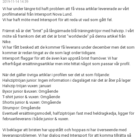
2019-11-14 14:39
FÖRENINGSKALENDER
Vi har under längre tid haft problem att få vissa artiklar levererade av vårt
profilmaterial från Intersport Nova Lund.
KIOSK OCH BOLLSERVICE
Vi har haft möte med Intersport för att reda ut vad som gått fel.
Främst så är det "brist" på långärmade blå träningströjor med halvzip. I vårt
INFORMATION
möte så framkom det att det är brist "worldwide" på denna artikel från
Nike.
IDROTTSFÖRSÄKRING
Vi har fått besked att de kommer få leverans under december men det som
kommer är redan tingat av de som lagt order tidigare.
Intersport flaggar för att de även kan uppstå brist framöver. Vi har
BOKA KLUBBLOKAL
efterfrågat ersättningsartiklar men inte hittat något som passar vår profil.
BOKA VEO & SMARTCAM
När det gäller övriga artiklar i profilen ser det ut som följande:
Halvziptröjan junior: Ingen information i dagsläget när det är åter på lager
KONTAKT
Halvzip tröjan vuxen: januari
Byxor junior &vuxen: Omgående
T-shirt junior & vuxen: Omgående
TRYGG IDROTT
Shorts junior & vuxen: Omgående
Strumpor: Omgående
MÅLSÄTTNING
Eventuell ersättningsmodell, halfziptröjan fast med heldragkedja, ligger för
februarileverans i både junior & vuxen.
WEBSHOP
Vi beklagar att bristen har uppstått och hoppas ni har överseende med
leveransproblemen. Vi har dialog med Intersport för att komma tillrätta så