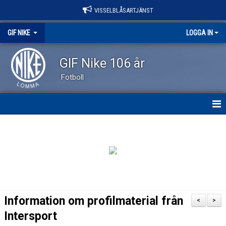
VISSELBLÅSARTJÄNST
GIF NIKE
LOGGA IN
GIF Nike 106 år
Fotboll
GIF NIKE
NYHETER
OM KLUBBEN
VÅRA LAG
Information om profilmaterial från
<
>
EVENEMANG
Intersport