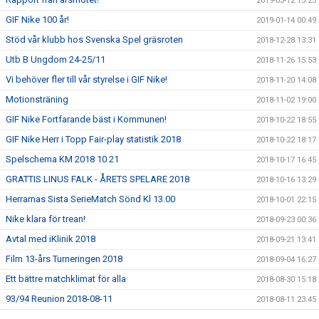
2019-03-12 15:25
GIF Nike 100 år!
2019-01-14 00:49
Stöd vår klubb hos Svenska Spel gräsroten
2018-12-28 13:31
Utb B Ungdom 24-25/11
2018-11-26 15:53
Vi behöver fler till vår styrelse i GIF Nike!
2018-11-20 14:08
Motionsträning
2018-11-02 19:00
GIF Nike Fortfarande bäst i Kommunen!
2018-10-22 18:55
GIF Nike Herr i Topp Fair-play statistik 2018
2018-10-22 18:17
Spelschema KM 2018 10 21
2018-10-17 16:45
GRATTIS LINUS FALK - ÅRETS SPELARE 2018
2018-10-16 13:29
Herrarnas Sista SerieMatch Sönd Kl 13.00
2018-10-01 22:15
Nike klara för trean!
2018-09-23 00:36
Avtal med iKlinik 2018
2018-09-21 13:41
Film 13-års Turneringen 2018
2018-09-04 16:27
Ett bättre matchklimat för alla
2018-08-30 15:18
93/94 Reunion 2018-08-11
2018-08-11 23:45
P 05 i Eskilscupen