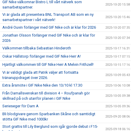
GIF Nike välkomnar Bistro L till vårt nätverk som
2025-10-20 15:58
samarbetspartner.
Vi är glada att presentera BNL Transport AB som en ny
2025-10-20 15:46
samarbetspartner i vårt nätverk!
André Ouvin förlänger med GIF Nike och är klar för 2026
2025-10-20 07:35
Jonathan Olsson förlänger med GIF Nike och är klar för
2025-10-20 07:34
2026
Välkommen tillbaka Sebastian Hinderoth
2025-10-17 16:31
Oskar Hällstorp förlänger med GIF Nike Herr A!
2025-10-17 07:15
Hjärtligt välkommen till GIF Nike Herr A Melvin Frithzell!
2025-10-15 17:16
Vi är väldigt glada att Patrik väljer att fortsätta
2025-10-09 05:43
tränaruppdraget över 2026.
Extra årsmöte i GIF Nike Nike den 13/10 kl 17.30
2025-10-06 10:08
Från Damallsvenskan till division 4 – Roufpanah gör
2025-10-05 09:38
skillnad på och utanför planen i GIF Nike
Serieseger för Dam A
2025-10-05 09:36
Bli blodgivare genom Sparbanken Skåne och samtidigt
2025-09-20 08:06
stötta GIF Nike med 1000kr
Stort grattis till Lily Berglund som igår gjorde debut i F15-
2025-09-18 06:16