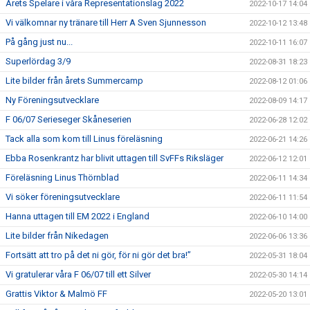
Årets Spelare i våra Representationslag 2022
2022-10-17 14:04
Vi välkomnar ny tränare till Herr A Sven Sjunnesson
2022-10-12 13:48
På gång just nu...
2022-10-11 16:07
Superlördag 3/9
2022-08-31 18:23
Lite bilder från årets Summercamp
2022-08-12 01:06
Ny Föreningsutvecklare
2022-08-09 14:17
F 06/07 Serieseger Skåneserien
2022-06-28 12:02
Tack alla som kom till Linus föreläsning
2022-06-21 14:26
Ebba Rosenkrantz har blivit uttagen till SvFFs Riksläger
2022-06-12 12:01
Föreläsning Linus Thörnblad
2022-06-11 14:34
Vi söker föreningsutvecklare
2022-06-11 11:54
Hanna uttagen till EM 2022 i England
2022-06-10 14:00
Lite bilder från Nikedagen
2022-06-06 13:36
Fortsätt att tro på det ni gör, för ni gör det bra!”
2022-05-31 18:04
Vi gratulerar våra F 06/07 till ett Silver
2022-05-30 14:14
Grattis Viktor & Malmö FF
2022-05-20 13:01