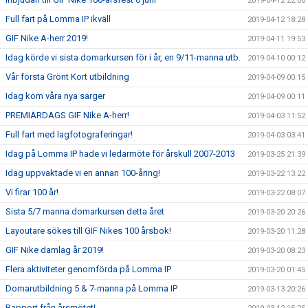
2019-04-12 22:00
Full fart på Lomma IP ikväll
2019-04-12 18:28
GIF Nike A-herr 2019!
2019-04-11 19:53
Idag körde vi sista domarkursen för i år, en 9/11-manna utb.
2019-04-10 00:12
Vår första Grönt Kort utbildning
2019-04-09 00:15
Idag kom våra nya sarger
2019-04-09 00:11
PREMIÄRDAGS GIF Nike A-herr!
2019-04-03 11:52
Full fart med lagfotograferingar!
2019-04-03 03:41
Idag på Lomma IP hade vi ledarmöte för årskull 2007-2013
2019-03-25 21:39
Idag uppvaktade vi en annan 100-åring!
2019-03-22 13:22
Vi firar 100 år!
2019-03-22 08:07
Sista 5/7 manna domarkursen detta året
2019-03-20 20:26
Layoutare sökes till GIF Nikes 100 årsbok!
2019-03-20 11:28
GIF Nike damlag år 2019!
2019-03-20 08:23
Flera aktiviteter genomförda på Lomma IP
2019-03-20 01:45
Domarutbildning 5 & 7-manna på Lomma IP
2019-03-13 20:26
Rapport från årsmötet!