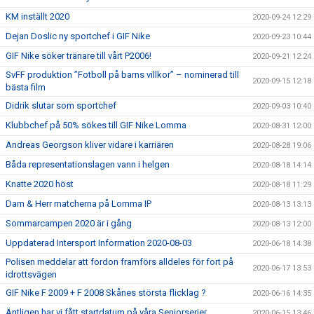
KM inställt 2020
2020-09-24 12:29
Dejan Doslic ny sportchef i GIF Nike
2020-09-23 10:44
GIF Nike söker tränare till vårt P2006!
2020-09-21 12:24
SvFF produktion ”Fotboll på barns villkor” – nominerad till
2020-09-15 12:18
bästa film
Didrik slutar som sportchef
2020-09-03 10:40
Klubbchef på 50% sökes till GIF Nike Lomma
2020-08-31 12:00
Andreas Georgson kliver vidare i karriären
2020-08-28 19:06
Båda representationslagen vann i helgen
2020-08-18 14:14
Knatte 2020 höst
2020-08-18 11:29
Dam & Herr matcherna på Lomma IP
2020-08-13 13:13
Sommarcampen 2020 är i gång
2020-08-13 12:00
Uppdaterad Intersport Information 2020-08-03
2020-06-18 14:38
Polisen meddelar att fordon framförs alldeles för fort på
2020-06-17 13:53
idrottsvägen
GIF Nike F 2009 + F 2008 Skånes största flicklag ?
2020-06-16 14:35
Äntligen har vi fått startdatum på våra Seniorserier
2020-06-15 13:46