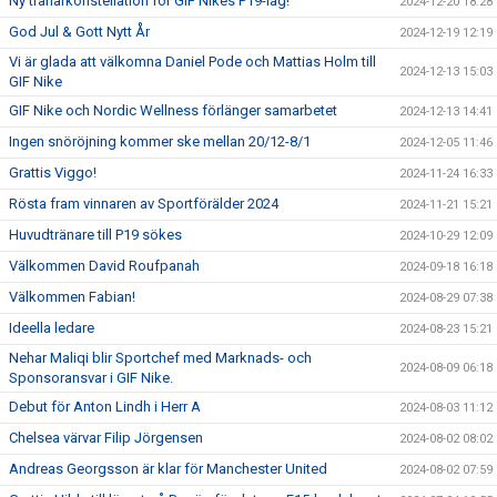
Ny tränarkonstellation för GIF Nikes P19-lag!
2024-12-20 18:28
God Jul & Gott Nytt År
2024-12-19 12:19
Vi är glada att välkomna Daniel Pode och Mattias Holm till
2024-12-13 15:03
GIF Nike
GIF Nike och Nordic Wellness förlänger samarbetet
2024-12-13 14:41
Ingen snöröjning kommer ske mellan 20/12-8/1
2024-12-05 11:46
Grattis Viggo!
2024-11-24 16:33
Rösta fram vinnaren av Sportförälder 2024
2024-11-21 15:21
Huvudtränare till P19 sökes
2024-10-29 12:09
Välkommen David Roufpanah
2024-09-18 16:18
Välkommen Fabian!
2024-08-29 07:38
Ideella ledare
2024-08-23 15:21
Nehar Maliqi blir Sportchef med Marknads- och
2024-08-09 06:18
Sponsoransvar i GIF Nike.
Debut för Anton Lindh i Herr A
2024-08-03 11:12
Chelsea värvar Filip Jörgensen
2024-08-02 08:02
Andreas Georgsson är klar för Manchester United
2024-08-02 07:59