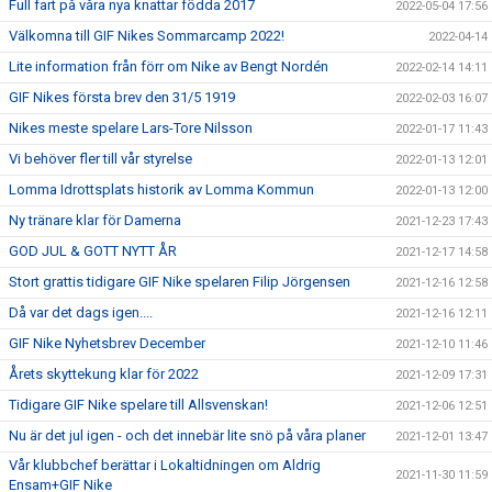
Full fart på våra nya knattar födda 2017
2022-05-04 17:56
Välkomna till GIF Nikes Sommarcamp 2022!
2022-04-14
Lite information från förr om Nike av Bengt Nordén
2022-02-14 14:11
GIF Nikes första brev den 31/5 1919
2022-02-03 16:07
Nikes meste spelare Lars-Tore Nilsson
2022-01-17 11:43
Vi behöver fler till vår styrelse
2022-01-13 12:01
Lomma Idrottsplats historik av Lomma Kommun
2022-01-13 12:00
Ny tränare klar för Damerna
2021-12-23 17:43
GOD JUL & GOTT NYTT ÅR
2021-12-17 14:58
Stort grattis tidigare GIF Nike spelaren Filip Jörgensen
2021-12-16 12:58
Då var det dags igen....
2021-12-16 12:11
GIF Nike Nyhetsbrev December
2021-12-10 11:46
Årets skyttekung klar för 2022
2021-12-09 17:31
Tidigare GIF Nike spelare till Allsvenskan!
2021-12-06 12:51
Nu är det jul igen - och det innebär lite snö på våra planer
2021-12-01 13:47
Vår klubbchef berättar i Lokaltidningen om Aldrig
2021-11-30 11:59
Ensam+GIF Nike