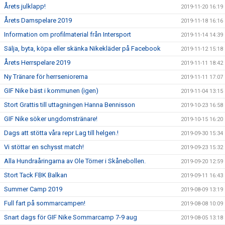
Årets julklapp!
2019-11-20 16:19
Årets Damspelare 2019
2019-11-18 16:16
Information om profilmaterial från Intersport
2019-11-14 14:39
Sälja, byta, köpa eller skänka Nikekläder på Facebook
2019-11-12 15:18
Årets Herrspelare 2019
2019-11-11 18:42
Ny Tränare för herrseniorerna
2019-11-11 17:07
GIF Nike bäst i kommunen (igen)
2019-11-04 13:15
Stort Grattis till uttagningen Hanna Bennisson
2019-10-23 16:58
GIF Nike söker ungdomstränare!
2019-10-15 16:20
Dags att stötta våra repr Lag till helgen.!
2019-09-30 15:34
Vi stöttar en schysst match!
2019-09-23 15:32
Alla Hundraåringarna av Ole Törner i Skånebollen.
2019-09-20 12:59
Stort Tack FBK Balkan
2019-09-11 16:43
Summer Camp 2019
2019-08-09 13:19
Full fart på sommarcampen!
2019-08-08 10:09
Snart dags för GIF Nike Sommarcamp 7-9 aug
2019-08-05 13:18