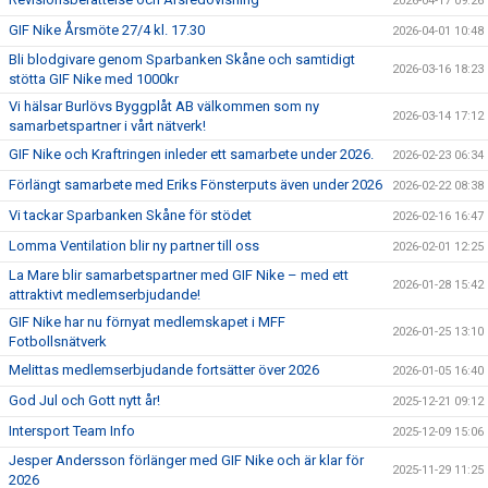
2026-04-17 09:26
GIF Nike Årsmöte 27/4 kl. 17.30
2026-04-01 10:48
Bli blodgivare genom Sparbanken Skåne och samtidigt
2026-03-16 18:23
stötta GIF Nike med 1000kr
Vi hälsar Burlövs Byggplåt AB välkommen som ny
2026-03-14 17:12
samarbetspartner i vårt nätverk!
GIF Nike och Kraftringen inleder ett samarbete under 2026.
2026-02-23 06:34
Förlängt samarbete med Eriks Fönsterputs även under 2026
2026-02-22 08:38
Vi tackar Sparbanken Skåne för stödet
2026-02-16 16:47
Lomma Ventilation blir ny partner till oss
2026-02-01 12:25
La Mare blir samarbetspartner med GIF Nike – med ett
2026-01-28 15:42
attraktivt medlemserbjudande!
GIF Nike har nu förnyat medlemskapet i MFF
2026-01-25 13:10
Fotbollsnätverk
Melittas medlemserbjudande fortsätter över 2026
2026-01-05 16:40
God Jul och Gott nytt år!
2025-12-21 09:12
Intersport Team Info
2025-12-09 15:06
Jesper Andersson förlänger med GIF Nike och är klar för
2025-11-29 11:25
2026