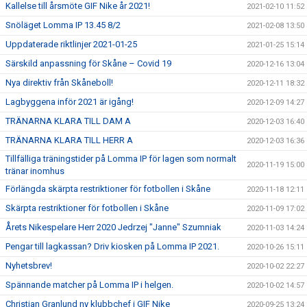
Kallelse till årsmöte GIF Nike år 2021!
2021-02-10 11:52
Snöläget Lomma IP 13.45 8/2
2021-02-08 13:50
Uppdaterade riktlinjer 2021-01-25
2021-01-25 15:14
Särskild anpassning för Skåne – Covid 19
2020-12-16 13:04
Nya direktiv från Skåneboll!
2020-12-11 18:32
Lagbyggena inför 2021 är igång!
2020-12-09 14:27
TRÄNARNA KLARA TILL DAM A
2020-12-03 16:40
TRÄNARNA KLARA TILL HERR A
2020-12-03 16:36
Tillfälliga träningstider på Lomma IP för lagen som normalt
2020-11-19 15:00
tränar inomhus
Förlängda skärpta restriktioner för fotbollen i Skåne
2020-11-18 12:11
Skärpta restriktioner för fotbollen i Skåne
2020-11-09 17:02
Årets Nikespelare Herr 2020 Jedrzej "Janne" Szumniak
2020-11-03 14:24
Pengar till lagkassan? Driv kiosken på Lomma IP 2021.
2020-10-26 15:11
Nyhetsbrev!
2020-10-02 22:27
Spännande matcher på Lomma IP i helgen.
2020-10-02 14:57
Christian Granlund ny klubbchef i GIF Nike
2020-09-25 13:24