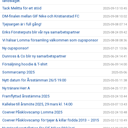
landslaget.
Tack Melitta för ert stöd
2025-09-13 10:45
DM-finalen mellan GIF Nike och Kristianstad FC
2025-09-08 10:02
Tjejsargen är i full gång!
2025-09-08 07:14
Eriks Fönsterputs blir vår nya samarbetspartner
2025-08-24 09:42
Vi hälsar Lomma församling välkommen som cupsponsor
2025-08-08 08:36
Ny cupsponsor!
2025-07-21 13:06
Dunross & Co blir ny samarbetspartner
2025-06-24 14:41
Försäljning hoodie & T-shirt
2025-06-09 14:00
Sommarcamp 2025
2025-05-06
Nytt datum för Årsstämman 26/5 19.00
2025-05-05 11:38
Ny tränare Herr A
2025-04-25 17:31
Framflyttad årsstämma 2025
2025-03-24 10:44
Kallelse till årsmöte 2025, 29 mars kl. 14.00
2025-03-07 13:43
Coerver Påsklovscamp Lomma 2025
2025-02-24 10:48
Coerver Påsklovscamp för tjejer & killar födda 2013 – 2015
2025-02-12 10:49