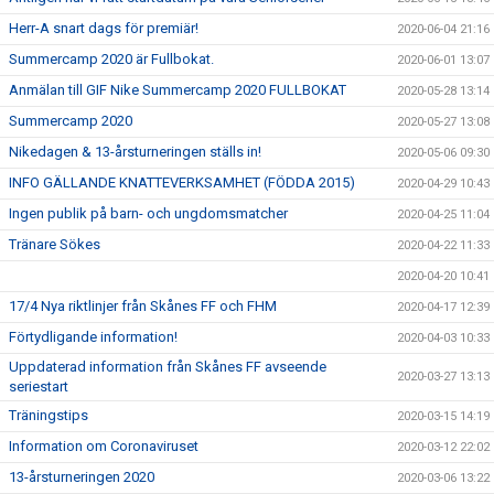
Herr-A snart dags för premiär!
2020-06-04 21:16
Summercamp 2020 är Fullbokat.
2020-06-01 13:07
Anmälan till GIF Nike Summercamp 2020 FULLBOKAT
2020-05-28 13:14
Summercamp 2020
2020-05-27 13:08
Nikedagen & 13-årsturneringen ställs in!
2020-05-06 09:30
INFO GÄLLANDE KNATTEVERKSAMHET (FÖDDA 2015)
2020-04-29 10:43
Ingen publik på barn- och ungdomsmatcher
2020-04-25 11:04
Tränare Sökes
2020-04-22 11:33
2020-04-20 10:41
17/4 Nya riktlinjer från Skånes FF och FHM
2020-04-17 12:39
Förtydligande information!
2020-04-03 10:33
Uppdaterad information från Skånes FF avseende
2020-03-27 13:13
seriestart
Träningstips
2020-03-15 14:19
Information om Coronaviruset
2020-03-12 22:02
13-årsturneringen 2020
2020-03-06 13:22