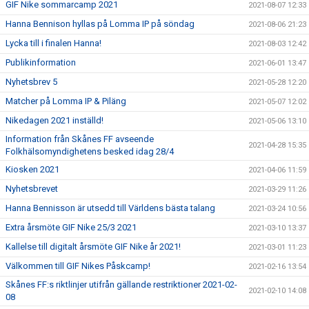
GIF Nike sommarcamp 2021
2021-08-07 12:33
Hanna Bennison hyllas på Lomma IP på söndag
2021-08-06 21:23
Lycka till i finalen Hanna!
2021-08-03 12:42
Publikinformation
2021-06-01 13:47
Nyhetsbrev 5
2021-05-28 12:20
Matcher på Lomma IP & Piläng
2021-05-07 12:02
Nikedagen 2021 inställd!
2021-05-06 13:10
Information från Skånes FF avseende
2021-04-28 15:35
Folkhälsomyndighetens besked idag 28/4
Kiosken 2021
2021-04-06 11:59
Nyhetsbrevet
2021-03-29 11:26
Hanna Bennisson är utsedd till Världens bästa talang
2021-03-24 10:56
Extra årsmöte GIF Nike 25/3 2021
2021-03-10 13:37
Kallelse till digitalt årsmöte GIF Nike år 2021!
2021-03-01 11:23
Välkommen till GIF Nikes Påskcamp!
2021-02-16 13:54
Skånes FF:s riktlinjer utifrån gällande restriktioner 2021-02-
2021-02-10 14:08
08