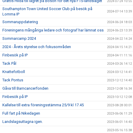
Grattis Hilda till lägret på Bosön för det nya F15-landslaget
2024-07-24 10:55
Southampton Town United Soccer Club på besök på
2024-07-14 13:39
Lomma IP
Sommaruppdatering
2024-06-24 18:03
Föreningens mångåriga ledare och fotograf har lämnat oss
2024-06-23 13:39
Sommarcamp 2024
2024-04-22 14:24
2024 - Årets styrelse och fokusområden
2024-04-15 14:21
Finbesök på IP
2024-04-11 11:16
Tack Pål
2024-03-26 14:12
Knattefotboll
2024-03-12 14:41
Tack Pontus
2023-12-12 14:40
Gåva till Barncancerfonden
2023-12-08 16:34
Finbesök på IP
2023-10-12 12:08
Kallelse till extra föreningsstämma 25/9 kl 17.45
2023-08-28 00:01
Full fart på Nikedagen
2023-06-06 11:29
Landslagsuttagna igen.
2023-06-01 14:40
2023-05-16 15:38