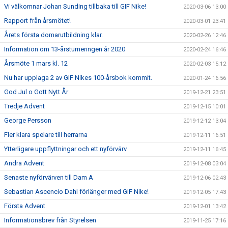
Vi välkomnar Johan Sunding tillbaka till GIF Nike!
2020-03-06 13:00
Rapport från årsmötet!
2020-03-01 23:41
Årets första domarutbildning klar.
2020-02-26 12:46
Information om 13-årsturneringen år 2020
2020-02-24 16:46
Årsmöte 1 mars kl. 12
2020-02-03 15:12
Nu har upplaga 2 av GIF Nikes 100-årsbok kommit.
2020-01-24 16:56
God Jul o Gott Nytt År
2019-12-21 23:51
Tredje Advent
2019-12-15 10:01
George Persson
2019-12-12 13:04
Fler klara spelare till herrarna
2019-12-11 16:51
Ytterligare uppflyttningar och ett nyförvärv
2019-12-11 16:45
Andra Advent
2019-12-08 03:04
Senaste nyförvärven till Dam A
2019-12-06 02:43
Sebastian Ascencio Dahl förlänger med GIF Nike!
2019-12-05 17:43
Första Advent
2019-12-01 13:42
Informationsbrev från Styrelsen
2019-11-25 17:16