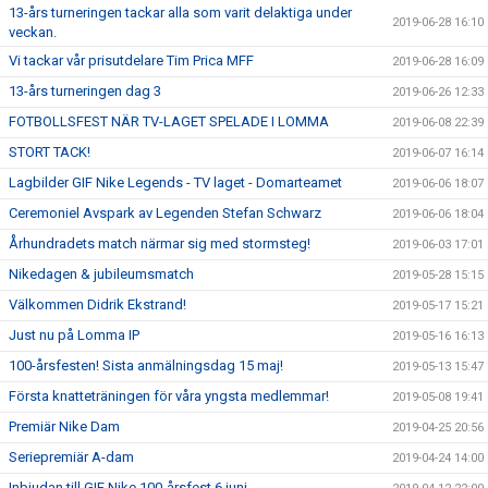
13-års turneringen tackar alla som varit delaktiga under
2019-06-28 16:10
veckan.
Vi tackar vår prisutdelare Tim Prica MFF
2019-06-28 16:09
13-års turneringen dag 3
2019-06-26 12:33
FOTBOLLSFEST NÄR TV-LAGET SPELADE I LOMMA
2019-06-08 22:39
STORT TACK!
2019-06-07 16:14
Lagbilder GIF Nike Legends - TV laget - Domarteamet
2019-06-06 18:07
Ceremoniel Avspark av Legenden Stefan Schwarz
2019-06-06 18:04
Århundradets match närmar sig med stormsteg!
2019-06-03 17:01
Nikedagen & jubileumsmatch
2019-05-28 15:15
Välkommen Didrik Ekstrand!
2019-05-17 15:21
Just nu på Lomma IP
2019-05-16 16:13
100-årsfesten! Sista anmälningsdag 15 maj!
2019-05-13 15:47
Första knatteträningen för våra yngsta medlemmar!
2019-05-08 19:41
Premiär Nike Dam
2019-04-25 20:56
Seriepremiär A-dam
2019-04-24 14:00
Inbjudan till GIF Nike 100-årsfest 6 juni