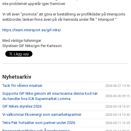
SAMARBETSPARTNERS
inte problemet uppstår igen framöver.
1919-KLUBBEN
Vi vill även "promota" att göra er beställning av profilkläder på Intersports
webborder, länken finns även på vår hemsida under flik " Intersport "
STIFTELSEN DUNROSS & CO
https://team.intersport.se/gif-nike/
Med vänliga hälsningar
Styrelsen GIF Nike/gm Per Karlsson
Nyhetsarkiv
Tack för vårens insatser
2026-06-27 13:36
Supporta GIF Nike genom att visa/scanna denna kod när
2026-05-30 09:15
du handlar hos ICA Supermarket Lomma.
GIF Nikes styrelse 2026
2026-05-18 16:07
Vi välkomnar Ekoenergi som samarbetspartner
2026-05-14 15:40
Tetra Pak fortsätter som partner under 2026
2026-05-11 16:29
Revisionsberättelse och Årsredovisning