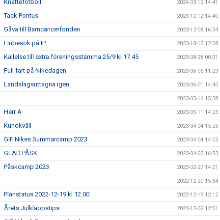
Knattefotboll
2024-03-12 14:41
Tack Pontus
2023-12-12 14:40
Gåva till Barncancerfonden
2023-12-08 16:34
Finbesök på IP
2023-10-12 12:08
Kallelse till extra föreningsstämma 25/9 kl 17.45
2023-08-28 00:01
Full fart på Nikedagen
2023-06-06 11:29
Landslagsuttagna igen.
2023-06-01 14:40
2023-05-16 15:38
Herr A
2023-05-11 14:23
Kundkväll
2023-04-04 15:25
GIF Nikes Summarcamp 2023
2023-04-04 14:03
GLAD PÅSK
2023-04-03 16:53
Påskcamp 2023
2023-02-27 14:01
2022-12-20 15:34
Planstatus 2022-12-19 kl 12.00
2022-12-19 12:12
Årets Julklappstips
2022-12-02 12:51