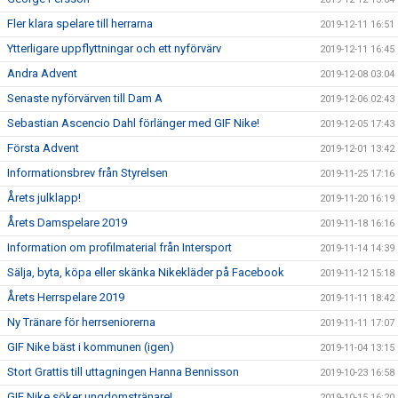
Fler klara spelare till herrarna
2019-12-11 16:51
Ytterligare uppflyttningar och ett nyförvärv
2019-12-11 16:45
Andra Advent
2019-12-08 03:04
Senaste nyförvärven till Dam A
2019-12-06 02:43
Sebastian Ascencio Dahl förlänger med GIF Nike!
2019-12-05 17:43
Första Advent
2019-12-01 13:42
Informationsbrev från Styrelsen
2019-11-25 17:16
Årets julklapp!
2019-11-20 16:19
Årets Damspelare 2019
2019-11-18 16:16
Information om profilmaterial från Intersport
2019-11-14 14:39
Sälja, byta, köpa eller skänka Nikekläder på Facebook
2019-11-12 15:18
Årets Herrspelare 2019
2019-11-11 18:42
Ny Tränare för herrseniorerna
2019-11-11 17:07
GIF Nike bäst i kommunen (igen)
2019-11-04 13:15
Stort Grattis till uttagningen Hanna Bennisson
2019-10-23 16:58
GIF Nike söker ungdomstränare!
2019-10-15 16:20