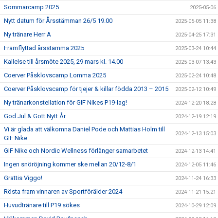
Sommarcamp 2025
2025-05-06
Nytt datum för Årsstämman 26/5 19.00
2025-05-05 11:38
Ny tränare Herr A
2025-04-25 17:31
Framflyttad årsstämma 2025
2025-03-24 10:44
Kallelse till årsmöte 2025, 29 mars kl. 14.00
2025-03-07 13:43
Coerver Påsklovscamp Lomma 2025
2025-02-24 10:48
Coerver Påsklovscamp för tjejer & killar födda 2013 – 2015
2025-02-12 10:49
Ny tränarkonstellation för GIF Nikes P19-lag!
2024-12-20 18:28
God Jul & Gott Nytt År
2024-12-19 12:19
Vi är glada att välkomna Daniel Pode och Mattias Holm till
2024-12-13 15:03
GIF Nike
GIF Nike och Nordic Wellness förlänger samarbetet
2024-12-13 14:41
Ingen snöröjning kommer ske mellan 20/12-8/1
2024-12-05 11:46
Grattis Viggo!
2024-11-24 16:33
Rösta fram vinnaren av Sportförälder 2024
2024-11-21 15:21
Huvudtränare till P19 sökes
2024-10-29 12:09