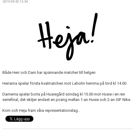
2019-09-30 15:34
FÖRENINGSKALENDER
KIOSK OCH BOLLSERVICE
INFORMATION
IDROTTSFÖRSÄKRING
BOKA KLUBBLOKAL
BOKA VEO & SMARTCAM
Både Herr och Dam har spännande matcher till helgen.
Herrarna spelar första kvalmatchen mot Laholm hemma på lörd kl 14.00
KONTAKT
Damerna spelar borta på Husiegård söndag kl 15.00 mot Husie i en ren
TRYGG IDROTT
seriefinal, det skiljer endast en poäng mellan 1-an Husie och 2-an GIF Nike.
Kom och Heja fram våra representationslag...
MÅLSÄTTNING
WEBSHOP