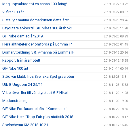
Idag uppvaktade vi en annan 100-åring!
2019-03-22 13:22
Vi firar 100 år!
2019-03-22 08:07
Sista 5/7 manna domarkursen detta året
2019-03-20 20:26
Layoutare sökes till GIF Nikes 100 årsbok!
2019-03-20 11:28
GIF Nike damlag år 2019!
2019-03-20 08:23
Flera aktiviteter genomförda på Lomma IP
2019-03-20 01:45
Domarutbildning 5 & 7-manna på Lomma IP
2019-03-13 20:26
Rapport från årsmötet!
2019-03-12 15:25
GIF Nike 100 år!
2019-01-14 00:49
Stöd vår klubb hos Svenska Spel gräsroten
2018-12-28 13:31
Utb B Ungdom 24-25/11
2018-11-26 15:53
Vi behöver fler till vår styrelse i GIF Nike!
2018-11-20 14:08
Motionsträning
2018-11-02 19:00
GIF Nike Fortfarande bäst i Kommunen!
2018-10-22 18:55
GIF Nike Herr i Topp Fair-play statistik 2018
2018-10-22 18:17
Spelschema KM 2018 10 21
2018-10-17 16:45