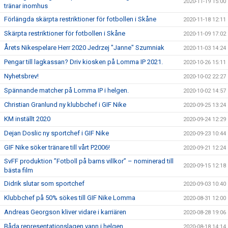
2020-11-19 15:00
tränar inomhus
Förlängda skärpta restriktioner för fotbollen i Skåne
2020-11-18 12:11
Skärpta restriktioner för fotbollen i Skåne
2020-11-09 17:02
Årets Nikespelare Herr 2020 Jedrzej "Janne" Szumniak
2020-11-03 14:24
Pengar till lagkassan? Driv kiosken på Lomma IP 2021.
2020-10-26 15:11
Nyhetsbrev!
2020-10-02 22:27
Spännande matcher på Lomma IP i helgen.
2020-10-02 14:57
Christian Granlund ny klubbchef i GIF Nike
2020-09-25 13:24
KM inställt 2020
2020-09-24 12:29
Dejan Doslic ny sportchef i GIF Nike
2020-09-23 10:44
GIF Nike söker tränare till vårt P2006!
2020-09-21 12:24
SvFF produktion ”Fotboll på barns villkor” – nominerad till
2020-09-15 12:18
bästa film
Didrik slutar som sportchef
2020-09-03 10:40
Klubbchef på 50% sökes till GIF Nike Lomma
2020-08-31 12:00
Andreas Georgson kliver vidare i karriären
2020-08-28 19:06
Båda representationslagen vann i helgen
2020-08-18 14:14