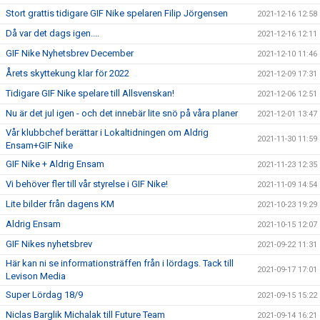
Stort grattis tidigare GIF Nike spelaren Filip Jörgensen
2021-12-16 12:58
Då var det dags igen....
2021-12-16 12:11
GIF Nike Nyhetsbrev December
2021-12-10 11:46
Årets skyttekung klar för 2022
2021-12-09 17:31
Tidigare GIF Nike spelare till Allsvenskan!
2021-12-06 12:51
Nu är det jul igen - och det innebär lite snö på våra planer
2021-12-01 13:47
Vår klubbchef berättar i Lokaltidningen om Aldrig
2021-11-30 11:59
Ensam+GIF Nike
GIF Nike + Aldrig Ensam
2021-11-23 12:35
Vi behöver fler till vår styrelse i GIF Nike!
2021-11-09 14:54
Lite bilder från dagens KM
2021-10-23 19:29
Aldrig Ensam
2021-10-15 12:07
GIF Nikes nyhetsbrev
2021-09-22 11:31
Här kan ni se informationsträffen från i lördags. Tack till
2021-09-17 17:01
Levison Media
Super Lördag 18/9
2021-09-15 15:22
Niclas Barglik Michalak till Future Team
2021-09-14 16:21