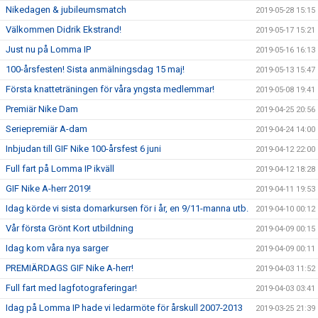
Nikedagen & jubileumsmatch
2019-05-28 15:15
Välkommen Didrik Ekstrand!
2019-05-17 15:21
Just nu på Lomma IP
2019-05-16 16:13
100-årsfesten! Sista anmälningsdag 15 maj!
2019-05-13 15:47
Första knatteträningen för våra yngsta medlemmar!
2019-05-08 19:41
Premiär Nike Dam
2019-04-25 20:56
Seriepremiär A-dam
2019-04-24 14:00
Inbjudan till GIF Nike 100-årsfest 6 juni
2019-04-12 22:00
Full fart på Lomma IP ikväll
2019-04-12 18:28
GIF Nike A-herr 2019!
2019-04-11 19:53
Idag körde vi sista domarkursen för i år, en 9/11-manna utb.
2019-04-10 00:12
Vår första Grönt Kort utbildning
2019-04-09 00:15
Idag kom våra nya sarger
2019-04-09 00:11
PREMIÄRDAGS GIF Nike A-herr!
2019-04-03 11:52
Full fart med lagfotograferingar!
2019-04-03 03:41
Idag på Lomma IP hade vi ledarmöte för årskull 2007-2013
2019-03-25 21:39