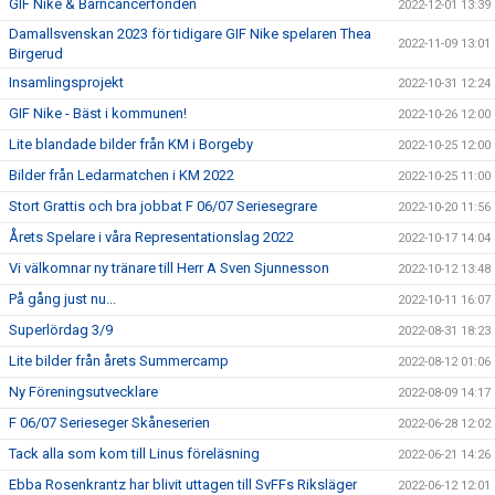
GIF Nike & Barncancerfonden
2022-12-01 13:39
Damallsvenskan 2023 för tidigare GIF Nike spelaren Thea
2022-11-09 13:01
Birgerud
Insamlingsprojekt
2022-10-31 12:24
GIF Nike - Bäst i kommunen!
2022-10-26 12:00
Lite blandade bilder från KM i Borgeby
2022-10-25 12:00
Bilder från Ledarmatchen i KM 2022
2022-10-25 11:00
Stort Grattis och bra jobbat F 06/07 Seriesegrare
2022-10-20 11:56
Årets Spelare i våra Representationslag 2022
2022-10-17 14:04
Vi välkomnar ny tränare till Herr A Sven Sjunnesson
2022-10-12 13:48
På gång just nu...
2022-10-11 16:07
Superlördag 3/9
2022-08-31 18:23
Lite bilder från årets Summercamp
2022-08-12 01:06
Ny Föreningsutvecklare
2022-08-09 14:17
F 06/07 Serieseger Skåneserien
2022-06-28 12:02
Tack alla som kom till Linus föreläsning
2022-06-21 14:26
Ebba Rosenkrantz har blivit uttagen till SvFFs Riksläger
2022-06-12 12:01