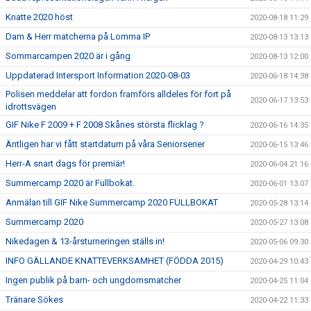
Knatte 2020 höst
2020-08-18 11:29
Dam & Herr matcherna på Lomma IP
2020-08-13 13:13
Sommarcampen 2020 är i gång
2020-08-13 12:00
Uppdaterad Intersport Information 2020-08-03
2020-06-18 14:38
Polisen meddelar att fordon framförs alldeles för fort på
2020-06-17 13:53
idrottsvägen
GIF Nike F 2009 + F 2008 Skånes största flicklag ?
2020-06-16 14:35
Äntligen har vi fått startdatum på våra Seniorserier
2020-06-15 13:46
Herr-A snart dags för premiär!
2020-06-04 21:16
Summercamp 2020 är Fullbokat.
2020-06-01 13:07
Anmälan till GIF Nike Summercamp 2020 FULLBOKAT
2020-05-28 13:14
Summercamp 2020
2020-05-27 13:08
Nikedagen & 13-årsturneringen ställs in!
2020-05-06 09:30
INFO GÄLLANDE KNATTEVERKSAMHET (FÖDDA 2015)
2020-04-29 10:43
Ingen publik på barn- och ungdomsmatcher
2020-04-25 11:04
Tränare Sökes
2020-04-22 11:33