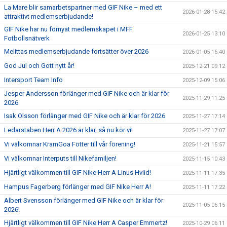
La Mare blir samarbetspartner med GIF Nike – med ett
2026-01-28 15:42
attraktivt medlemserbjudande!
GIF Nike har nu förnyat medlemskapet i MFF
2026-01-25 13:10
Fotbollsnätverk
Melittas medlemserbjudande fortsätter över 2026
2026-01-05 16:40
God Jul och Gott nytt år!
2025-12-21 09:12
Intersport Team Info
2025-12-09 15:06
Jesper Andersson förlänger med GIF Nike och är klar för
2025-11-29 11:25
2026
Isak Olsson förlänger med GIF Nike och är klar för 2026
2025-11-27 17:14
Ledarstaben Herr A 2026 är klar, så nu kör vi!
2025-11-27 17:07
Vi välkomnar KramGoa Fötter till vår förening!
2025-11-21 15:57
Vi välkomnar Interputs till Nikefamiljen!
2025-11-15 10:43
Hjärtligt välkommen till GIF Nike Herr A Linus Hviid!
2025-11-11 17:35
Hampus Fagerberg förlänger med GIF Nike Herr A!
2025-11-11 17:22
Albert Svensson förlänger med GIF Nike och är klar för
2025-11-05 06:15
2026!
Hjärtligt välkommen till GIF Nike Herr A Casper Emmertz!
2025-10-29 06:11