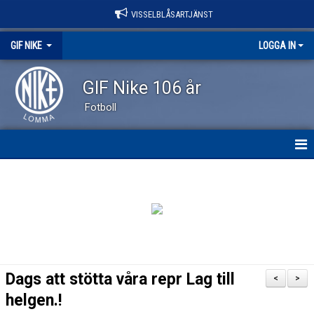
VISSELBLÅSARTJÄNST
GIF NIKE
LOGGA IN
GIF Nike 106 år
Fotboll
GIF NIKE
NYHETER
OM KLUBBEN
VÅRA LAG
Dags att stötta våra repr Lag till
<
>
EVENEMANG
helgen.!