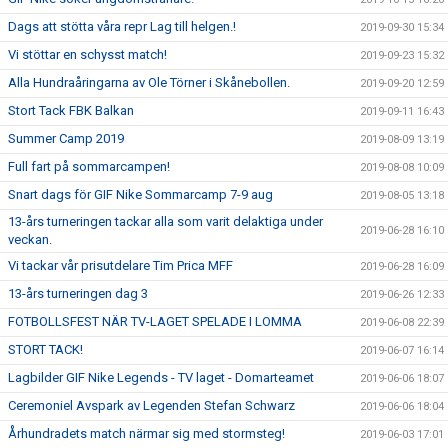
Dags att stötta våra repr Lag till helgen.!
2019-09-30 15:34
Vi stöttar en schysst match!
2019-09-23 15:32
Alla Hundraåringarna av Ole Törner i Skånebollen.
2019-09-20 12:59
Stort Tack FBK Balkan
2019-09-11 16:43
Summer Camp 2019
2019-08-09 13:19
Full fart på sommarcampen!
2019-08-08 10:09
Snart dags för GIF Nike Sommarcamp 7-9 aug
2019-08-05 13:18
13-års turneringen tackar alla som varit delaktiga under
2019-06-28 16:10
veckan.
Vi tackar vår prisutdelare Tim Prica MFF
2019-06-28 16:09
13-års turneringen dag 3
2019-06-26 12:33
FOTBOLLSFEST NÄR TV-LAGET SPELADE I LOMMA
2019-06-08 22:39
STORT TACK!
2019-06-07 16:14
Lagbilder GIF Nike Legends - TV laget - Domarteamet
2019-06-06 18:07
Ceremoniel Avspark av Legenden Stefan Schwarz
2019-06-06 18:04
Århundradets match närmar sig med stormsteg!
2019-06-03 17:01