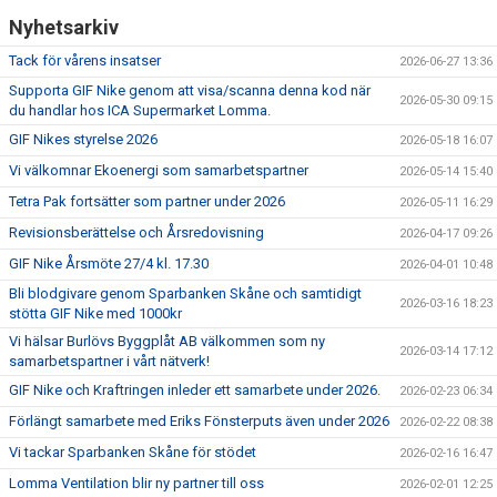
SAMARBETSPARTNERS
Nyhetsarkiv
1919-KLUBBEN
Tack för vårens insatser
2026-06-27 13:36
Supporta GIF Nike genom att visa/scanna denna kod när
STIFTELSEN DUNROSS & CO
2026-05-30 09:15
du handlar hos ICA Supermarket Lomma.
GIF Nikes styrelse 2026
2026-05-18 16:07
Vi välkomnar Ekoenergi som samarbetspartner
2026-05-14 15:40
Tetra Pak fortsätter som partner under 2026
2026-05-11 16:29
Revisionsberättelse och Årsredovisning
2026-04-17 09:26
GIF Nike Årsmöte 27/4 kl. 17.30
2026-04-01 10:48
Bli blodgivare genom Sparbanken Skåne och samtidigt
2026-03-16 18:23
stötta GIF Nike med 1000kr
Vi hälsar Burlövs Byggplåt AB välkommen som ny
2026-03-14 17:12
samarbetspartner i vårt nätverk!
GIF Nike och Kraftringen inleder ett samarbete under 2026.
2026-02-23 06:34
Förlängt samarbete med Eriks Fönsterputs även under 2026
2026-02-22 08:38
Vi tackar Sparbanken Skåne för stödet
2026-02-16 16:47
Lomma Ventilation blir ny partner till oss
2026-02-01 12:25