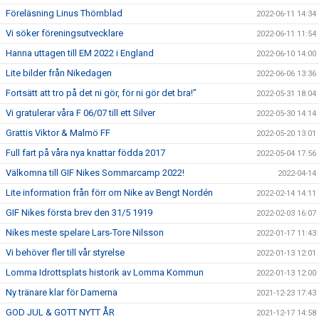
Föreläsning Linus Thörnblad
2022-06-11 14:34
Vi söker föreningsutvecklare
2022-06-11 11:54
Hanna uttagen till EM 2022 i England
2022-06-10 14:00
Lite bilder från Nikedagen
2022-06-06 13:36
Fortsätt att tro på det ni gör, för ni gör det bra!”
2022-05-31 18:04
Vi gratulerar våra F 06/07 till ett Silver
2022-05-30 14:14
Grattis Viktor & Malmö FF
2022-05-20 13:01
Full fart på våra nya knattar födda 2017
2022-05-04 17:56
Välkomna till GIF Nikes Sommarcamp 2022!
2022-04-14
Lite information från förr om Nike av Bengt Nordén
2022-02-14 14:11
GIF Nikes första brev den 31/5 1919
2022-02-03 16:07
Nikes meste spelare Lars-Tore Nilsson
2022-01-17 11:43
Vi behöver fler till vår styrelse
2022-01-13 12:01
Lomma Idrottsplats historik av Lomma Kommun
2022-01-13 12:00
Ny tränare klar för Damerna
2021-12-23 17:43
GOD JUL & GOTT NYTT ÅR
2021-12-17 14:58