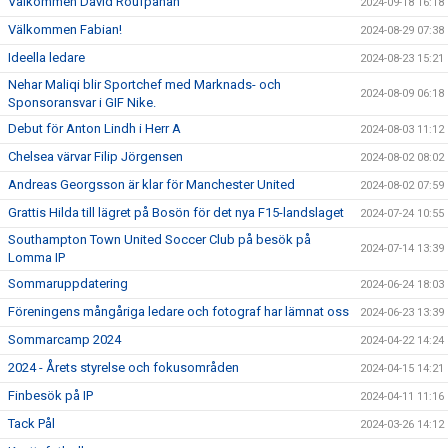
Välkommen David Roufpanah
2024-09-18 16:18
Välkommen Fabian!
2024-08-29 07:38
Ideella ledare
2024-08-23 15:21
Nehar Maliqi blir Sportchef med Marknads- och
2024-08-09 06:18
Sponsoransvar i GIF Nike.
Debut för Anton Lindh i Herr A
2024-08-03 11:12
Chelsea värvar Filip Jörgensen
2024-08-02 08:02
Andreas Georgsson är klar för Manchester United
2024-08-02 07:59
Grattis Hilda till lägret på Bosön för det nya F15-landslaget
2024-07-24 10:55
Southampton Town United Soccer Club på besök på
2024-07-14 13:39
Lomma IP
Sommaruppdatering
2024-06-24 18:03
Föreningens mångåriga ledare och fotograf har lämnat oss
2024-06-23 13:39
Sommarcamp 2024
2024-04-22 14:24
2024 - Årets styrelse och fokusområden
2024-04-15 14:21
Finbesök på IP
2024-04-11 11:16
Tack Pål
2024-03-26 14:12