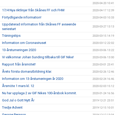
2020-04-20 10:41
17/4 Nya riktlinjer från Skånes FF och FHM
2020-04-17 12:39
Förtydligande information!
2020-04-03 10:33
Uppdaterad information från Skånes FF avseende
2020-03-27 13:13
seriestart
Träningstips
2020-03-15 14:19
Information om Coronaviruset
2020-03-12 22:02
13-årsturneringen 2020
2020-03-06 13:22
Vi välkomnar Johan Sunding tillbaka till GIF Nike!
2020-03-06 13:00
Rapport från årsmötet!
2020-03-01 23:41
Årets första domarutbildning klar.
2020-02-26 12:46
Information om 13-årsturneringen år 2020
2020-02-24 16:46
Årsmöte 1 mars kl. 12
2020-02-03 15:12
Nu har upplaga 2 av GIF Nikes 100-årsbok kommit.
2020-01-24 16:56
God Jul o Gott Nytt År
2019-12-21 23:51
Tredje Advent
2019-12-15 10:01
George Persson
2019-12-12 13:04