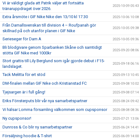
Vi är väldigt glada att Patrik väljer att fortsätta
2025-10-09 05:43
tränaruppdraget över 2026.
Extra årsmöte i GIF Nike Nike den 13/10 kl 17.30
2025-10-06 10:08
Från Damallsvenskan till division 4 – Roufpanah gör
2025-10-05 09:38
skillnad på och utanför planen i GIF Nike
Serieseger för Dam A
2025-10-05 09:36
Bli blodgivare genom Sparbanken Skåne och samtidigt
2025-09-20 08:06
stötta GIF Nike med 1000kr
Stort grattis till Lily Berglund som igår gjorde debut i F15-
2025-09-18 06:16
landslaget.
Tack Melitta för ert stöd
2025-09-13 10:45
DM-finalen mellan GIF Nike och Kristianstad FC
2025-09-08 10:02
Tjejsargen är i full gång!
2025-09-08 07:14
Eriks Fönsterputs blir vår nya samarbetspartner
2025-08-24 09:42
Vi hälsar Lomma församling välkommen som cupsponsor
2025-08-08 08:36
Ny cupsponsor!
2025-07-21 13:06
Dunross & Co blir ny samarbetspartner
2025-06-24 14:41
Försäljning hoodie & T-shirt
2025-06-09 14:00