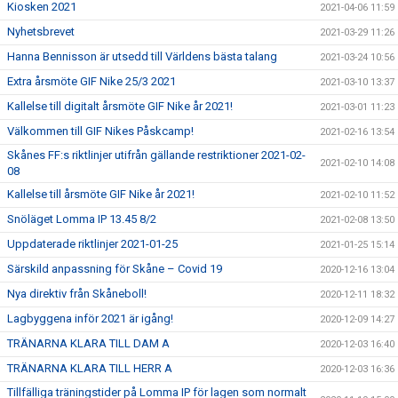
Kiosken 2021
2021-04-06 11:59
Nyhetsbrevet
2021-03-29 11:26
Hanna Bennisson är utsedd till Världens bästa talang
2021-03-24 10:56
Extra årsmöte GIF Nike 25/3 2021
2021-03-10 13:37
Kallelse till digitalt årsmöte GIF Nike år 2021!
2021-03-01 11:23
Välkommen till GIF Nikes Påskcamp!
2021-02-16 13:54
Skånes FF:s riktlinjer utifrån gällande restriktioner 2021-02-
2021-02-10 14:08
08
Kallelse till årsmöte GIF Nike år 2021!
2021-02-10 11:52
Snöläget Lomma IP 13.45 8/2
2021-02-08 13:50
Uppdaterade riktlinjer 2021-01-25
2021-01-25 15:14
Särskild anpassning för Skåne – Covid 19
2020-12-16 13:04
Nya direktiv från Skåneboll!
2020-12-11 18:32
Lagbyggena inför 2021 är igång!
2020-12-09 14:27
TRÄNARNA KLARA TILL DAM A
2020-12-03 16:40
TRÄNARNA KLARA TILL HERR A
2020-12-03 16:36
Tillfälliga träningstider på Lomma IP för lagen som normalt