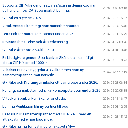
SAMARBETSPARTNERS
Supporta GIF Nike genom att visa/scanna denna kod när
2026-05-30 09:15
du handlar hos ICA Supermarket Lomma.
1919-KLUBBEN
GIF Nikes styrelse 2026
2026-05-18 16:07
Vi välkomnar Ekoenergi som samarbetspartner
STIFTELSEN DUNROSS & CO
2026-05-14 15:40
Tetra Pak fortsätter som partner under 2026
2026-05-11 16:29
Revisionsberättelse och Årsredovisning
2026-04-17 09:26
GIF Nike Årsmöte 27/4 kl. 17.30
2026-04-01 10:48
Bli blodgivare genom Sparbanken Skåne och samtidigt
2026-03-16 18:23
stötta GIF Nike med 1000kr
Vi hälsar Burlövs Byggplåt AB välkommen som ny
2026-03-14 17:12
samarbetspartner i vårt nätverk!
GIF Nike och Kraftringen inleder ett samarbete under 2026.
2026-02-23 06:34
Förlängt samarbete med Eriks Fönsterputs även under 2026
2026-02-22 08:38
Vi tackar Sparbanken Skåne för stödet
2026-02-16 16:47
Lomma Ventilation blir ny partner till oss
2026-02-01 12:25
La Mare blir samarbetspartner med GIF Nike – med ett
2026-01-28 15:42
attraktivt medlemserbjudande!
GIF Nike har nu förnyat medlemskapet i MFF