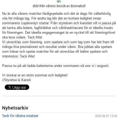
FÖRENINGSKALENDER
Bild från vårens besök av Bonnaboll
Nu är alla vårens matcher färdigspelade och det är dags för välbehövlig
KIOSK OCH BOLLSERVICE
vila för många lag. För andra lag blir det en kortare ledighet innan
sommarens cupäventyr startar. Från styrelsen och kansliet vill vi passa på
att tacka alla ledare, lagföräldrar och vårdnadshavare för er ideella insats
INFORMATION
för föreningen. Det ideella engagemanget är en nyckel till att föreningslivet
ska leva vidare. Tack Alla!
IDROTTSFÖRSÄKRING
Vi utvecklas som förening, som spelare och som lag som har lett fram till
många fina prestationer och resultat under våren. Bra jobbat alla spelare
BOKA KLUBBLOKAL
som tränar och spelar matcher för att utvecklas till bättre spelare och
människor. Tack Alla!
BOKA VEO & SMARTCAM
Passa nu på att ladda batterierna under sommaren så ses vi i augusti.
KONTAKT
Vi önskar er en skön sommar och ledighet!
//Styrelse & Kansli
TRYGG IDROTT
MÅLSÄTTNING
Nyhetsarkiv
WEBSHOP
Tack för vårens insatser
2026-06-27 13:36