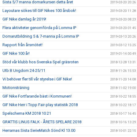
Sista 5/7 manna domarkursen detta året
2019-03-20 20:26
Layoutare sökes till GIF Nikes 100 årsbok!
2019-03-20 11:28
GIF Nike damlag år 2019!
2019-03-20 08:23
Flera aktiviteter genomförda på Lomma IP
2019-03-20 01:45
Domarutbildning 5 & 7-manna på Lomma IP
2019-03-13 20:26
Rapport från årsmötet!
2019-03-12 15:25
GIF Nike 100 år!
2019-01-14 00:49
Stöd vår klubb hos Svenska Spel gräsroten
2018-12-28 13:31
Utb B Ungdom 24-25/11
2018-11-26 15:53
Vi behöver fler till vår styrelse i GIF Nike!
2018-11-20 14:08
Motionsträning
2018-11-02 19:00
GIF Nike Fortfarande bäst i Kommunen!
2018-10-22 18:55
GIF Nike Herr i Topp Fair-play statistik 2018
2018-10-22 18:17
Spelschema KM 2018 10 21
2018-10-17 16:45
GRATTIS LINUS FALK - ÅRETS SPELARE 2018
2018-10-16 13:29
Herrarnas Sista SerieMatch Sönd Kl 13.00
2018-10-01 22:15