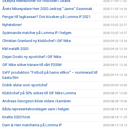
Skärpta restriktioner för fotbollen i Skåne
2020-11-09 17:02
Årets Nikespelare Herr 2020 Jedrzej "Janne" Szumniak
2020-11-03 14:24
Pengar till lagkassan? Driv kiosken på Lomma IP 2021.
2020-10-26 15:11
Nyhetsbrev!
2020-10-02 22:27
Spännande matcher på Lomma IP i helgen.
2020-10-02 14:57
Christian Granlund ny klubbchef i GIF Nike
2020-09-25 13:24
KM inställt 2020
2020-09-24 12:29
Dejan Doslic ny sportchef i GIF Nike
2020-09-23 10:44
GIF Nike söker tränare till vårt P2006!
2020-09-21 12:24
SvFF produktion ”Fotboll på barns villkor” – nominerad till
2020-09-15 12:18
bästa film
Didrik slutar som sportchef
2020-09-03 10:40
Klubbchef på 50% sökes till GIF Nike Lomma
2020-08-31 12:00
Andreas Georgson kliver vidare i karriären
2020-08-28 19:06
Båda representationslagen vann i helgen
2020-08-18 14:14
Knatte 2020 höst
2020-08-18 11:29
Dam & Herr matcherna på Lomma IP
2020-08-13 13:13