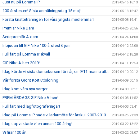
Just nu på Lomma IP
2019-05-16 16:13
100-årsfesten! Sista anmälningsdag 15 maj!
2019-05-13 15:47
Första knatteträningen för våra yngsta medlemmar!
2019-05-08 19:41
Premiär Nike Dam
2019-04-25 20:56
Seriepremiär A-dam
2019-04-24 14:00
Inbjudan till GIF Nike 100-årsfest 6 juni
2019-04-12 22:00
Full fart på Lomma IP ikväll
2019-04-12 18:28
GIF Nike A-herr 2019!
2019-04-11 19:53
Idag körde vi sista domarkursen för i år, en 9/11-manna utb.
2019-04-10 00:12
Vår första Grönt Kort utbildning
2019-04-09 00:15
Idag kom våra nya sarger
2019-04-09 00:11
PREMIÄRDAGS GIF Nike A-herr!
2019-04-03 11:52
Full fart med lagfotograferingar!
2019-04-03 03:41
Idag på Lomma IP hade vi ledarmöte för årskull 2007-2013
2019-03-25 21:39
Idag uppvaktade vi en annan 100-åring!
2019-03-22 13:22
Vi firar 100 år!
2019-03-22 08:07