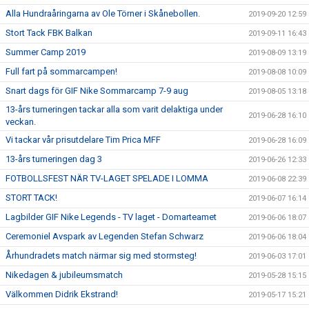
Alla Hundraåringarna av Ole Törner i Skånebollen.
2019-09-20 12:59
Stort Tack FBK Balkan
2019-09-11 16:43
Summer Camp 2019
2019-08-09 13:19
Full fart på sommarcampen!
2019-08-08 10:09
Snart dags för GIF Nike Sommarcamp 7-9 aug
2019-08-05 13:18
13-års turneringen tackar alla som varit delaktiga under
2019-06-28 16:10
veckan.
Vi tackar vår prisutdelare Tim Prica MFF
2019-06-28 16:09
13-års turneringen dag 3
2019-06-26 12:33
FOTBOLLSFEST NÄR TV-LAGET SPELADE I LOMMA
2019-06-08 22:39
STORT TACK!
2019-06-07 16:14
Lagbilder GIF Nike Legends - TV laget - Domarteamet
2019-06-06 18:07
Ceremoniel Avspark av Legenden Stefan Schwarz
2019-06-06 18:04
Århundradets match närmar sig med stormsteg!
2019-06-03 17:01
Nikedagen & jubileumsmatch
2019-05-28 15:15
Välkommen Didrik Ekstrand!
2019-05-17 15:21