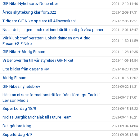
GIF Nike Nyhetsbrev December
2021-12-10 11:46
Årets skyttekung klar för 2022
2021-12-09 17:31
Tidigare GIF Nike spelare till Allsvenskan!
2021-12-06 12:51
Nu är det jul igen - och det innebär lite snö på våra planer
2021-12-01 13:47
Vår klubbchef berättar i Lokaltidningen om Aldrig
2021-11-30 11:59
Ensam+GIF Nike
GIF Nike + Aldrig Ensam
2021-11-23 12:35
Vi behöver fler till vår styrelse i GIF Nike!
2021-11-09 14:54
Lite bilder från dagens KM
2021-10-23 19:29
Aldrig Ensam
2021-10-15 12:07
GIF Nikes nyhetsbrev
2021-09-22 11:31
Här kan ni se informationsträffen från i lördags. Tack till
2021-09-17 17:01
Levison Media
Super Lördag 18/9
2021-09-15 15:22
Niclas Barglik Michalak till Future Team
2021-09-14 16:21
Det går bra idag....
2021-09-04 14:04
Superlördag 4/9
2021-09-03 12:48