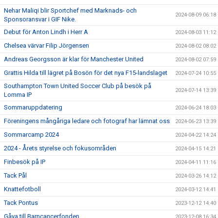
Nehar Maliqi blir Sportchef med Marknads- och
2024-08-09 06:18
Sponsoransvar i GIF Nike.
Debut för Anton Lindh i Herr A
2024-08-03 11:12
Chelsea värvar Filip Jörgensen
2024-08-02 08:02
Andreas Georgsson är klar för Manchester United
2024-08-02 07:59
Grattis Hilda till lägret på Bosön för det nya F15-landslaget
2024-07-24 10:55
Southampton Town United Soccer Club på besök på
2024-07-14 13:39
Lomma IP
Sommaruppdatering
2024-06-24 18:03
Föreningens mångåriga ledare och fotograf har lämnat oss
2024-06-23 13:39
Sommarcamp 2024
2024-04-22 14:24
2024 - Årets styrelse och fokusområden
2024-04-15 14:21
Finbesök på IP
2024-04-11 11:16
Tack Pål
2024-03-26 14:12
Knattefotboll
2024-03-12 14:41
Tack Pontus
2023-12-12 14:40
Gåva till Barncancerfonden
2023-12-08 16:34