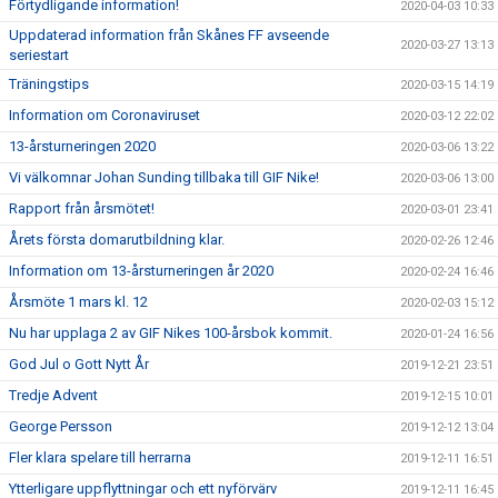
Förtydligande information!
2020-04-03 10:33
Uppdaterad information från Skånes FF avseende
2020-03-27 13:13
seriestart
Träningstips
2020-03-15 14:19
Information om Coronaviruset
2020-03-12 22:02
13-årsturneringen 2020
2020-03-06 13:22
Vi välkomnar Johan Sunding tillbaka till GIF Nike!
2020-03-06 13:00
Rapport från årsmötet!
2020-03-01 23:41
Årets första domarutbildning klar.
2020-02-26 12:46
Information om 13-årsturneringen år 2020
2020-02-24 16:46
Årsmöte 1 mars kl. 12
2020-02-03 15:12
Nu har upplaga 2 av GIF Nikes 100-årsbok kommit.
2020-01-24 16:56
God Jul o Gott Nytt År
2019-12-21 23:51
Tredje Advent
2019-12-15 10:01
George Persson
2019-12-12 13:04
Fler klara spelare till herrarna
2019-12-11 16:51
Ytterligare uppflyttningar och ett nyförvärv
2019-12-11 16:45