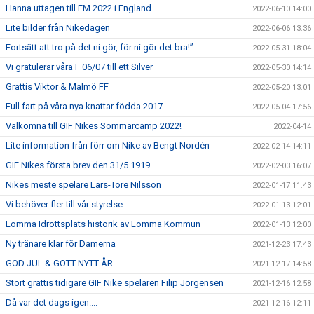
Hanna uttagen till EM 2022 i England
2022-06-10 14:00
Lite bilder från Nikedagen
2022-06-06 13:36
Fortsätt att tro på det ni gör, för ni gör det bra!”
2022-05-31 18:04
Vi gratulerar våra F 06/07 till ett Silver
2022-05-30 14:14
Grattis Viktor & Malmö FF
2022-05-20 13:01
Full fart på våra nya knattar födda 2017
2022-05-04 17:56
Välkomna till GIF Nikes Sommarcamp 2022!
2022-04-14
Lite information från förr om Nike av Bengt Nordén
2022-02-14 14:11
GIF Nikes första brev den 31/5 1919
2022-02-03 16:07
Nikes meste spelare Lars-Tore Nilsson
2022-01-17 11:43
Vi behöver fler till vår styrelse
2022-01-13 12:01
Lomma Idrottsplats historik av Lomma Kommun
2022-01-13 12:00
Ny tränare klar för Damerna
2021-12-23 17:43
GOD JUL & GOTT NYTT ÅR
2021-12-17 14:58
Stort grattis tidigare GIF Nike spelaren Filip Jörgensen
2021-12-16 12:58
Då var det dags igen....
2021-12-16 12:11