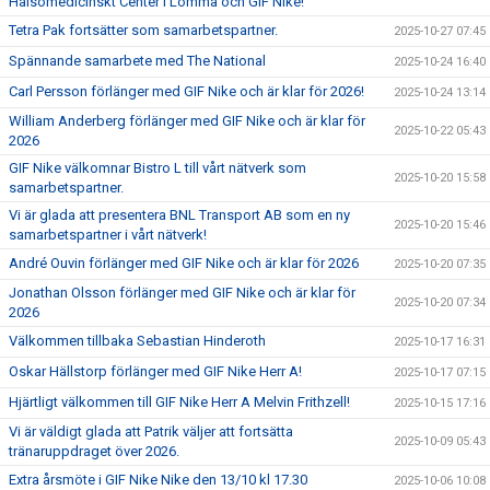
Hälsomedicinskt Center i Lomma och GIF Nike!
Tetra Pak fortsätter som samarbetspartner.
2025-10-27 07:45
Spännande samarbete med The National
2025-10-24 16:40
Carl Persson förlänger med GIF Nike och är klar för 2026!
2025-10-24 13:14
William Anderberg förlänger med GIF Nike och är klar för
2025-10-22 05:43
2026
GIF Nike välkomnar Bistro L till vårt nätverk som
2025-10-20 15:58
samarbetspartner.
Vi är glada att presentera BNL Transport AB som en ny
2025-10-20 15:46
samarbetspartner i vårt nätverk!
André Ouvin förlänger med GIF Nike och är klar för 2026
2025-10-20 07:35
Jonathan Olsson förlänger med GIF Nike och är klar för
2025-10-20 07:34
2026
Välkommen tillbaka Sebastian Hinderoth
2025-10-17 16:31
Oskar Hällstorp förlänger med GIF Nike Herr A!
2025-10-17 07:15
Hjärtligt välkommen till GIF Nike Herr A Melvin Frithzell!
2025-10-15 17:16
Vi är väldigt glada att Patrik väljer att fortsätta
2025-10-09 05:43
tränaruppdraget över 2026.
Extra årsmöte i GIF Nike Nike den 13/10 kl 17.30
2025-10-06 10:08