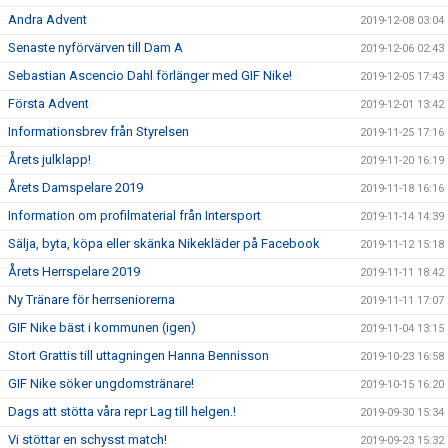
Andra Advent
2019-12-08 03:04
Senaste nyförvärven till Dam A
2019-12-06 02:43
Sebastian Ascencio Dahl förlänger med GIF Nike!
2019-12-05 17:43
Första Advent
2019-12-01 13:42
Informationsbrev från Styrelsen
2019-11-25 17:16
Årets julklapp!
2019-11-20 16:19
Årets Damspelare 2019
2019-11-18 16:16
Information om profilmaterial från Intersport
2019-11-14 14:39
Sälja, byta, köpa eller skänka Nikekläder på Facebook
2019-11-12 15:18
Årets Herrspelare 2019
2019-11-11 18:42
Ny Tränare för herrseniorerna
2019-11-11 17:07
GIF Nike bäst i kommunen (igen)
2019-11-04 13:15
Stort Grattis till uttagningen Hanna Bennisson
2019-10-23 16:58
GIF Nike söker ungdomstränare!
2019-10-15 16:20
Dags att stötta våra repr Lag till helgen.!
2019-09-30 15:34
Vi stöttar en schysst match!
2019-09-23 15:32