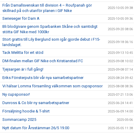
Från Damallsvenskan till division 4 – Roufpanah gör
2025-10-05 09:38
skillnad på och utanför planen i GIF Nike
Serieseger för Dam A
2025-10-05 09:36
Bli blodgivare genom Sparbanken Skåne och samtidigt
2025-09-20 08:06
stötta GIF Nike med 1000kr
Stort grattis till Lily Berglund som igår gjorde debut i F15-
2025-09-18 06:16
landslaget.
Tack Melitta för ert stöd
2025-09-13 10:45
DM-finalen mellan GIF Nike och Kristianstad FC
2025-09-08 10:02
Tjejsargen är i full gång!
2025-09-08 07:14
Eriks Fönsterputs blir vår nya samarbetspartner
2025-08-24 09:42
Vi hälsar Lomma församling välkommen som cupsponsor
2025-08-08 08:36
Ny cupsponsor!
2025-07-21 13:06
Dunross & Co blir ny samarbetspartner
2025-06-24 14:41
Försäljning hoodie & T-shirt
2025-06-09 14:00
Sommarcamp 2025
2025-05-06
Nytt datum för Årsstämman 26/5 19.00
2025-05-05 11:38