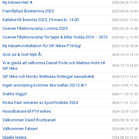
Ny tränare Herr A
2025-04-25 17:31
Framflyttad årsstämma 2025
2025-03-24 10:44
Kallelse till årsmöte 2025, 29 mars kl. 14.00
2025-03-07 13:43
Coerver Påsklovscamp Lomma 2025
2025-02-24 10:48
Coerver Påsklovscamp för tjejer & killar födda 2013 – 2015
2025-02-12 10:49
Ny tränarkonstellation för GIF Nikes P19-lag!
2024-12-20 18:28
God Jul & Gott Nytt År
2024-12-19 12:19
Vi är glada att välkomna Daniel Pode och Mattias Holm till
2024-12-13 15:03
GIF Nike
GIF Nike och Nordic Wellness förlänger samarbetet
2024-12-13 14:41
Ingen snöröjning kommer ske mellan 20/12-8/1
2024-12-05 11:46
Grattis Viggo!
2024-11-24 16:33
Rösta fram vinnaren av Sportförälder 2024
2024-11-21 15:21
Huvudtränare till P19 sökes
2024-10-29 12:09
Välkommen David Roufpanah
2024-09-18 16:18
Välkommen Fabian!
2024-08-29 07:38
Ideella ledare
2024-08-23 15:21