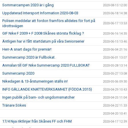
Sommarcampen 2020 är i gång
2020-08-13 12:00
Uppdaterad Intersport Information 2020-08-03
2020-06-18 14:38
Polisen meddelar att fordon framförs alldeles för fort på
2020-06-17 13:53
idrottsvägen
GIF Nike F 2009 + F 2008 Skånes största flicklag ?
2020-06-16 14:35
Äntligen har vi fått startdatum på våra Seniorserier
2020-06-15 13:46
Herr-A snart dags för premiär!
2020-06-04 21:16
Summercamp 2020 är Fullbokat.
2020-06-01 13:07
Anmälan till GIF Nike Summercamp 2020 FULLBOKAT
2020-05-28 13:14
Summercamp 2020
2020-05-27 13:08
Nikedagen & 13-årsturneringen ställs in!
2020-05-06 09:30
INFO GÄLLANDE KNATTEVERKSAMHET (FÖDDA 2015)
2020-04-29 10:43
Ingen publik på barn- och ungdomsmatcher
2020-04-25 11:04
Tränare Sökes
2020-04-22 11:33
2020-04-20 10:41
17/4 Nya riktlinjer från Skånes FF och FHM
2020-04-17 12:39