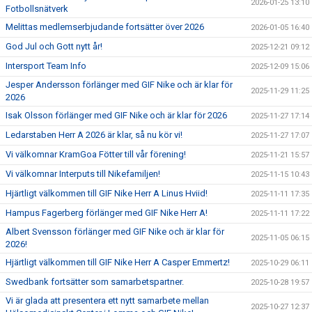
2026-01-25 13:10
Fotbollsnätverk
Melittas medlemserbjudande fortsätter över 2026
2026-01-05 16:40
God Jul och Gott nytt år!
2025-12-21 09:12
Intersport Team Info
2025-12-09 15:06
Jesper Andersson förlänger med GIF Nike och är klar för
2025-11-29 11:25
2026
Isak Olsson förlänger med GIF Nike och är klar för 2026
2025-11-27 17:14
Ledarstaben Herr A 2026 är klar, så nu kör vi!
2025-11-27 17:07
Vi välkomnar KramGoa Fötter till vår förening!
2025-11-21 15:57
Vi välkomnar Interputs till Nikefamiljen!
2025-11-15 10:43
Hjärtligt välkommen till GIF Nike Herr A Linus Hviid!
2025-11-11 17:35
Hampus Fagerberg förlänger med GIF Nike Herr A!
2025-11-11 17:22
Albert Svensson förlänger med GIF Nike och är klar för
2025-11-05 06:15
2026!
Hjärtligt välkommen till GIF Nike Herr A Casper Emmertz!
2025-10-29 06:11
Swedbank fortsätter som samarbetspartner.
2025-10-28 19:57
Vi är glada att presentera ett nytt samarbete mellan
2025-10-27 12:37