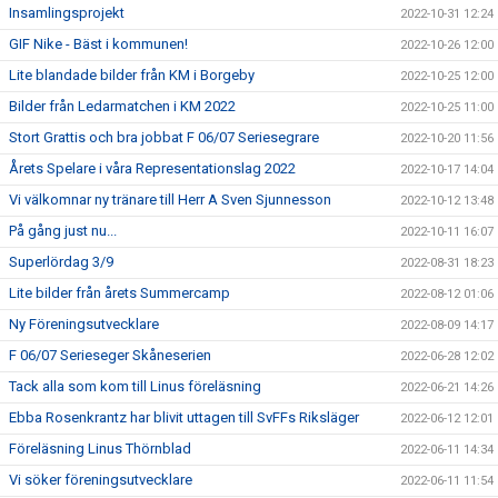
Insamlingsprojekt
2022-10-31 12:24
GIF Nike - Bäst i kommunen!
2022-10-26 12:00
Lite blandade bilder från KM i Borgeby
2022-10-25 12:00
Bilder från Ledarmatchen i KM 2022
2022-10-25 11:00
Stort Grattis och bra jobbat F 06/07 Seriesegrare
2022-10-20 11:56
Årets Spelare i våra Representationslag 2022
2022-10-17 14:04
Vi välkomnar ny tränare till Herr A Sven Sjunnesson
2022-10-12 13:48
På gång just nu...
2022-10-11 16:07
Superlördag 3/9
2022-08-31 18:23
Lite bilder från årets Summercamp
2022-08-12 01:06
Ny Föreningsutvecklare
2022-08-09 14:17
F 06/07 Serieseger Skåneserien
2022-06-28 12:02
Tack alla som kom till Linus föreläsning
2022-06-21 14:26
Ebba Rosenkrantz har blivit uttagen till SvFFs Riksläger
2022-06-12 12:01
Föreläsning Linus Thörnblad
2022-06-11 14:34
Vi söker föreningsutvecklare
2022-06-11 11:54