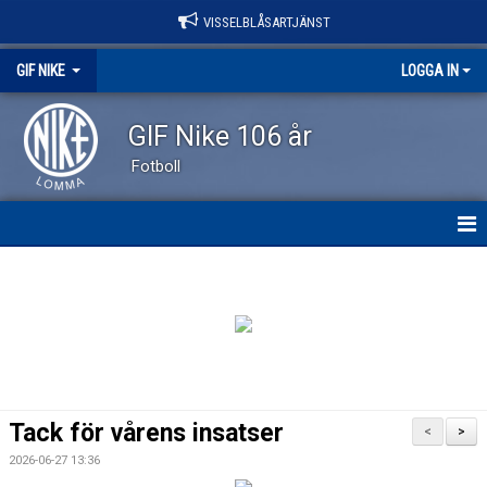
VISSELBLÅSARTJÄNST
GIF NIKE
LOGGA IN
GIF Nike 106 år
Fotboll
GIF NIKE
NYHETER
OM KLUBBEN
VÅRA LAG
Tack för vårens insatser
<
>
EVENEMANG
2026-06-27 13:36