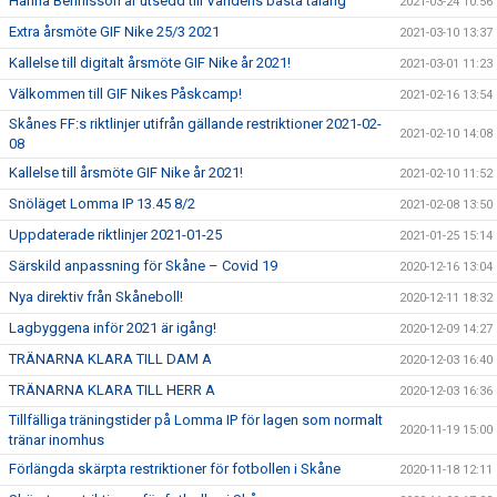
Hanna Bennisson är utsedd till Världens bästa talang
2021-03-24 10:56
Extra årsmöte GIF Nike 25/3 2021
2021-03-10 13:37
Kallelse till digitalt årsmöte GIF Nike år 2021!
2021-03-01 11:23
Välkommen till GIF Nikes Påskcamp!
2021-02-16 13:54
Skånes FF:s riktlinjer utifrån gällande restriktioner 2021-02-
2021-02-10 14:08
08
Kallelse till årsmöte GIF Nike år 2021!
2021-02-10 11:52
Snöläget Lomma IP 13.45 8/2
2021-02-08 13:50
Uppdaterade riktlinjer 2021-01-25
2021-01-25 15:14
Särskild anpassning för Skåne – Covid 19
2020-12-16 13:04
Nya direktiv från Skåneboll!
2020-12-11 18:32
Lagbyggena inför 2021 är igång!
2020-12-09 14:27
TRÄNARNA KLARA TILL DAM A
2020-12-03 16:40
TRÄNARNA KLARA TILL HERR A
2020-12-03 16:36
Tillfälliga träningstider på Lomma IP för lagen som normalt
2020-11-19 15:00
tränar inomhus
Förlängda skärpta restriktioner för fotbollen i Skåne
2020-11-18 12:11