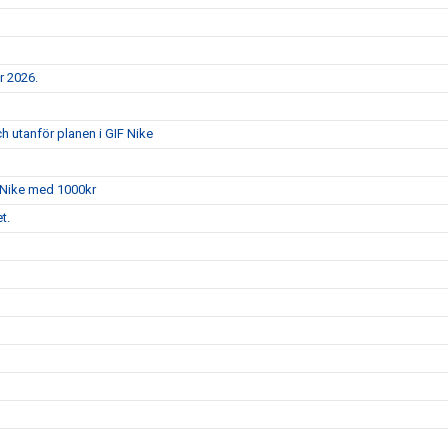
er 2026.
h utanför planen i GIF Nike
 Nike med 1000kr
t.