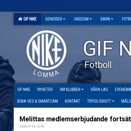
GIF NIKE
SENIORER
UNGDOM
BARN
FOTB
GIF N
Fotboll
GIF NIKE
NYHETER
OM KLUBBEN
VÅRA LAG
EVENEM
BOKA VEO & SMARTCAM
KONTAKT
TRYGG IDROTT
MÅLS
Melittas medlemserbjudande fortsät
2026-01-05 16:40