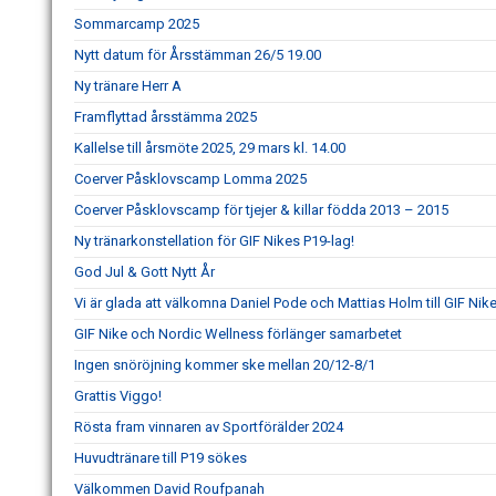
Sommarcamp 2025
Nytt datum för Årsstämman 26/5 19.00
Ny tränare Herr A
Framflyttad årsstämma 2025
Kallelse till årsmöte 2025, 29 mars kl. 14.00
Coerver Påsklovscamp Lomma 2025
Coerver Påsklovscamp för tjejer & killar födda 2013 – 2015
Ny tränarkonstellation för GIF Nikes P19-lag!
God Jul & Gott Nytt År
Vi är glada att välkomna Daniel Pode och Mattias Holm till GIF Nik
GIF Nike och Nordic Wellness förlänger samarbetet
Ingen snöröjning kommer ske mellan 20/12-8/1
Grattis Viggo!
Rösta fram vinnaren av Sportförälder 2024
Huvudtränare till P19 sökes
Välkommen David Roufpanah