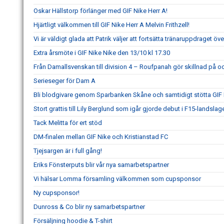
Oskar Hällstorp förlänger med GIF Nike Herr A!
Hjärtligt välkommen till GIF Nike Herr A Melvin Frithzell!
Vi är väldigt glada att Patrik väljer att fortsätta tränaruppdraget öv
Extra årsmöte i GIF Nike Nike den 13/10 kl 17.30
Från Damallsvenskan till division 4 – Roufpanah gör skillnad på oc
Serieseger för Dam A
Bli blodgivare genom Sparbanken Skåne och samtidigt stötta GIF
Stort grattis till Lily Berglund som igår gjorde debut i F15-landslage
Tack Melitta för ert stöd
DM-finalen mellan GIF Nike och Kristianstad FC
Tjejsargen är i full gång!
Eriks Fönsterputs blir vår nya samarbetspartner
Vi hälsar Lomma församling välkommen som cupsponsor
Ny cupsponsor!
Dunross & Co blir ny samarbetspartner
Försäljning hoodie & T-shirt