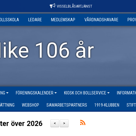
VISSELBLÅSARTJÄNST
OLLSSKOLA
LEDARE
MEDLEMSKAP
VÅRDNADSHAVARE
PRO
ike 106 år
ANG
FÖRENINGSKALENDER
KIOSK OCH BOLLSERVICE
INFORMATI
ÄTTNING
WEBSHOP
SAMARBETSPARTNERS
1919-KLUBBEN
STIF
ter över 2026
<
>