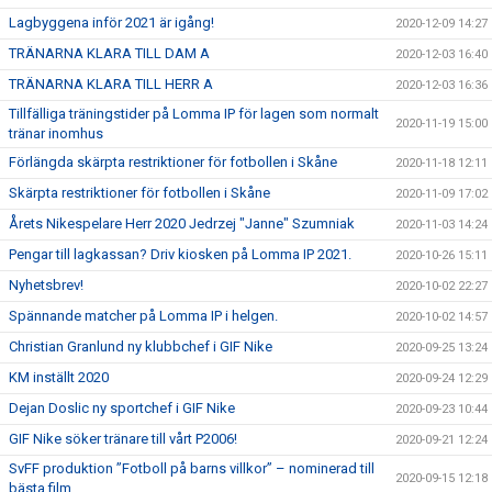
Lagbyggena inför 2021 är igång!
2020-12-09 14:27
TRÄNARNA KLARA TILL DAM A
2020-12-03 16:40
TRÄNARNA KLARA TILL HERR A
2020-12-03 16:36
Tillfälliga träningstider på Lomma IP för lagen som normalt
2020-11-19 15:00
tränar inomhus
Förlängda skärpta restriktioner för fotbollen i Skåne
2020-11-18 12:11
Skärpta restriktioner för fotbollen i Skåne
2020-11-09 17:02
Årets Nikespelare Herr 2020 Jedrzej "Janne" Szumniak
2020-11-03 14:24
Pengar till lagkassan? Driv kiosken på Lomma IP 2021.
2020-10-26 15:11
Nyhetsbrev!
2020-10-02 22:27
Spännande matcher på Lomma IP i helgen.
2020-10-02 14:57
Christian Granlund ny klubbchef i GIF Nike
2020-09-25 13:24
KM inställt 2020
2020-09-24 12:29
Dejan Doslic ny sportchef i GIF Nike
2020-09-23 10:44
GIF Nike söker tränare till vårt P2006!
2020-09-21 12:24
SvFF produktion ”Fotboll på barns villkor” – nominerad till
2020-09-15 12:18
bästa film