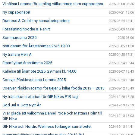
Vi hälsar Lomma församling välkommen som cupsponsor
2025-08-08 08:36
Ny cupsponsor!
2025-07-21 13:06
Dunross & Co blir ny samarbetspartner
2025-06-24 14:41
Försäljning hoodie & T-shirt
2025-06-09 14:00
Sommarcamp 2025
2025-05-06
Nytt datum för Årsstämman 26/5 19.00
2025-05-05 11:38
Ny tränare Herr A
2025-04-25 17:31
Framflyttad årsstämma 2025
2025-03-24 10:44
Kallelse till årsmöte 2025, 29 mars kl. 14.00
2025-03-07 13:43
Coerver Påsklovscamp Lomma 2025
2025-02-24 10:48
Coerver Påsklovscamp för tjejer & killar födda 2013 – 2015
2025-02-12 10:49
Ny tränarkonstellation för GIF Nikes P19-lag!
2024-12-20 18:28
God Jul & Gott Nytt År
2024-12-19 12:19
Vi är glada att välkomna Daniel Pode och Mattias Holm till
2024-12-13 15:03
GIF Nike
GIF Nike och Nordic Wellness förlänger samarbetet
2024-12-13 14:41
Ingen snöröjning kommer ske mellan 20/12-8/1