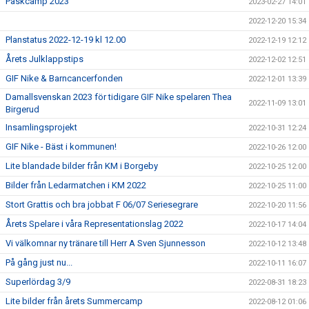
Påskcamp 2023
2023-02-27 14:01
2022-12-20 15:34
Planstatus 2022-12-19 kl 12.00
2022-12-19 12:12
Årets Julklappstips
2022-12-02 12:51
GIF Nike & Barncancerfonden
2022-12-01 13:39
Damallsvenskan 2023 för tidigare GIF Nike spelaren Thea
2022-11-09 13:01
Birgerud
Insamlingsprojekt
2022-10-31 12:24
GIF Nike - Bäst i kommunen!
2022-10-26 12:00
Lite blandade bilder från KM i Borgeby
2022-10-25 12:00
Bilder från Ledarmatchen i KM 2022
2022-10-25 11:00
Stort Grattis och bra jobbat F 06/07 Seriesegrare
2022-10-20 11:56
Årets Spelare i våra Representationslag 2022
2022-10-17 14:04
Vi välkomnar ny tränare till Herr A Sven Sjunnesson
2022-10-12 13:48
På gång just nu...
2022-10-11 16:07
Superlördag 3/9
2022-08-31 18:23
Lite bilder från årets Summercamp
2022-08-12 01:06