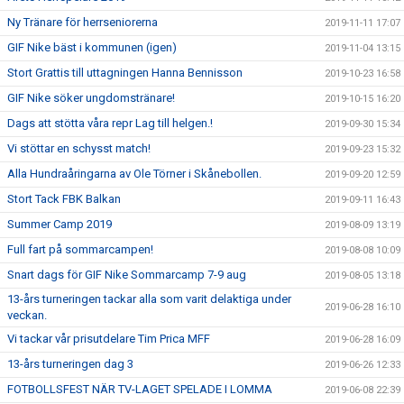
Ny Tränare för herrseniorerna
2019-11-11 17:07
GIF Nike bäst i kommunen (igen)
2019-11-04 13:15
Stort Grattis till uttagningen Hanna Bennisson
2019-10-23 16:58
GIF Nike söker ungdomstränare!
2019-10-15 16:20
Dags att stötta våra repr Lag till helgen.!
2019-09-30 15:34
Vi stöttar en schysst match!
2019-09-23 15:32
Alla Hundraåringarna av Ole Törner i Skånebollen.
2019-09-20 12:59
Stort Tack FBK Balkan
2019-09-11 16:43
Summer Camp 2019
2019-08-09 13:19
Full fart på sommarcampen!
2019-08-08 10:09
Snart dags för GIF Nike Sommarcamp 7-9 aug
2019-08-05 13:18
13-års turneringen tackar alla som varit delaktiga under
2019-06-28 16:10
veckan.
Vi tackar vår prisutdelare Tim Prica MFF
2019-06-28 16:09
13-års turneringen dag 3
2019-06-26 12:33
FOTBOLLSFEST NÄR TV-LAGET SPELADE I LOMMA
2019-06-08 22:39