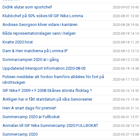
Didrik slutar som sportchef
2020-09-03 10:40
Klubbchef på 50% sökes till GIF Nike Lomma
2020-08-31 12:00
Andreas Georgson kliver vidare i karriären
2020-08-28 19:06
Båda representationslagen vann i helgen
2020-08-18 14:14
Knatte 2020 höst
2020-08-18 11:29
Dam & Herr matcherna på Lomma IP
2020-08-13 13:13
Sommarcampen 2020 är i gång
2020-08-13 12:00
Uppdaterad Intersport Information 2020-08-03
2020-06-18 14:38
Polisen meddelar att fordon framförs alldeles för fort på
2020-06-17 13:53
idrottsvägen
GIF Nike F 2009 + F 2008 Skånes största flicklag ?
2020-06-16 14:35
Äntligen har vi fått startdatum på våra Seniorserier
2020-06-15 13:46
Herr-A snart dags för premiär!
2020-06-04 21:16
Summercamp 2020 är Fullbokat.
2020-06-01 13:07
Anmälan till GIF Nike Summercamp 2020 FULLBOKAT
2020-05-28 13:14
Summercamp 2020
2020-05-27 13:08