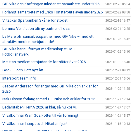
SAMARBETSPARTNERS
GIF Nike och Kraftringen inleder ett samarbete under 2026.
2026-02-23 06:34
Förlängt samarbete med Eriks Fönsterputs även under 2026
2026-02-22 08:38
1919-KLUBBEN
Vi tackar Sparbanken Skåne för stödet
2026-02-16 16:47
STIFTELSEN DUNROSS & CO
Lomma Ventilation blir ny partner till oss
2026-02-01 12:25
La Mare blir samarbetspartner med GIF Nike – med ett
2026-01-28 15:42
attraktivt medlemserbjudande!
GIF Nike har nu förnyat medlemskapet i MFF
2026-01-25 13:10
Fotbollsnätverk
Melittas medlemserbjudande fortsätter över 2026
2026-01-05 16:40
God Jul och Gott nytt år!
2025-12-21 09:12
Intersport Team Info
2025-12-09 15:06
Jesper Andersson förlänger med GIF Nike och är klar för
2025-11-29 11:25
2026
Isak Olsson förlänger med GIF Nike och är klar för 2026
2025-11-27 17:14
Ledarstaben Herr A 2026 är klar, så nu kör vi!
2025-11-27 17:07
Vi välkomnar KramGoa Fötter till vår förening!
2025-11-21 15:57
Vi välkomnar Interputs till Nikefamiljen!
2025-11-15 10:43