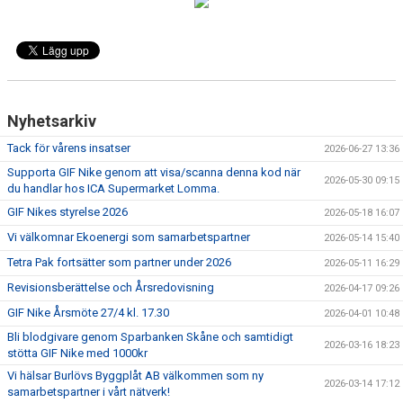
FÖRENINGSKALENDER
KIOSK OCH BOLLSERVICE
INFORMATION
Nyhetsarkiv
IDROTTSFÖRSÄKRING
Tack för vårens insatser
2026-06-27 13:36
Supporta GIF Nike genom att visa/scanna denna kod när
BOKA KLUBBLOKAL
2026-05-30 09:15
du handlar hos ICA Supermarket Lomma.
GIF Nikes styrelse 2026
BOKA VEO & SMARTCAM
2026-05-18 16:07
Vi välkomnar Ekoenergi som samarbetspartner
2026-05-14 15:40
KONTAKT
Tetra Pak fortsätter som partner under 2026
2026-05-11 16:29
Revisionsberättelse och Årsredovisning
TRYGG IDROTT
2026-04-17 09:26
GIF Nike Årsmöte 27/4 kl. 17.30
2026-04-01 10:48
MÅLSÄTTNING
Bli blodgivare genom Sparbanken Skåne och samtidigt
2026-03-16 18:23
stötta GIF Nike med 1000kr
WEBSHOP
Vi hälsar Burlövs Byggplåt AB välkommen som ny
2026-03-14 17:12
samarbetspartner i vårt nätverk!