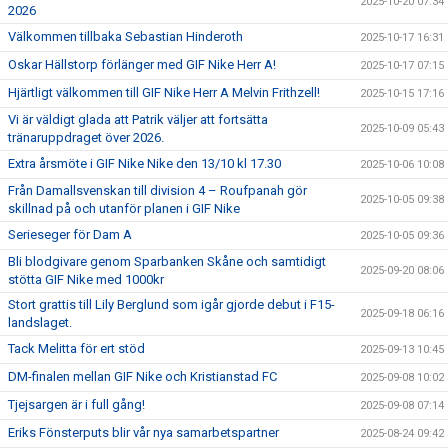
2025-10-20 07:34
2026
Välkommen tillbaka Sebastian Hinderoth
2025-10-17 16:31
Oskar Hällstorp förlänger med GIF Nike Herr A!
2025-10-17 07:15
Hjärtligt välkommen till GIF Nike Herr A Melvin Frithzell!
2025-10-15 17:16
Vi är väldigt glada att Patrik väljer att fortsätta
2025-10-09 05:43
tränaruppdraget över 2026.
Extra årsmöte i GIF Nike Nike den 13/10 kl 17.30
2025-10-06 10:08
Från Damallsvenskan till division 4 – Roufpanah gör
2025-10-05 09:38
skillnad på och utanför planen i GIF Nike
Serieseger för Dam A
2025-10-05 09:36
Bli blodgivare genom Sparbanken Skåne och samtidigt
2025-09-20 08:06
stötta GIF Nike med 1000kr
Stort grattis till Lily Berglund som igår gjorde debut i F15-
2025-09-18 06:16
landslaget.
Tack Melitta för ert stöd
2025-09-13 10:45
DM-finalen mellan GIF Nike och Kristianstad FC
2025-09-08 10:02
Tjejsargen är i full gång!
2025-09-08 07:14
Eriks Fönsterputs blir vår nya samarbetspartner
2025-08-24 09:42