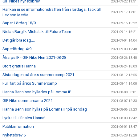
GIF Nikes nyhetsbrev
2021-09-22 11:31
Här kan ni se informationsträffen från i lördags. Tack till
2021-09-17 17:01
Levison Media
Super Lördag 18/9
2021-09-15 15:22
Niclas Barglik Michalak till Future Team
2021-09-14 16:21
Det går bra idag....
2021-09-04 14:04
Superlördag 4/9
2021-09-03 12:48
Åkarps IF - GIF Nike Herr 2021-08-28
2021-08-26 13:48
Stort grattis Hanna
2021-08-24 18:03
Sista dagen på årets summercamp 2021
2021-08-12 13:55
Full fart på årets Summercamp
2021-08-11 14:08
Hanna Bennison hyllades på Lomma IP
2021-08-08 00:01
GIF Nike sommarcamp 2021
2021-08-07 12:33
Hanna Bennison hyllas på Lomma IP på söndag
2021-08-06 21:23
Lycka till i finalen Hanna!
2021-08-03 12:42
Publikinformation
2021-06-01 13:47
Nyhetsbrev 5
2021-05-28 12:20