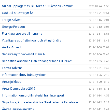
Nu har upplaga 2 av GIF Nikes 100-årsbok kommit.
2020-01-24 16:56
God Jul o Gott Nytt År
2019-12-21 23:51
Tredje Advent
2019-12-15 10:01
George Persson
2019-12-12 13:04
Fler klara spelare till herrarna
2019-12-11 16:51
Ytterligare uppflyttningar och ett nyförvärv
2019-12-11 16:45
Andra Advent
2019-12-08 03:04
Senaste nyförvärven till Dam A
2019-12-06 02:43
Sebastian Ascencio Dahl förlänger med GIF Nike!
2019-12-05 17:43
Första Advent
2019-12-01 13:42
Informationsbrev från Styrelsen
2019-11-25 17:16
Årets julklapp!
2019-11-20 16:19
Årets Damspelare 2019
2019-11-18 16:16
Information om profilmaterial från Intersport
2019-11-14 14:39
Sälja, byta, köpa eller skänka Nikekläder på Facebook
2019-11-12 15:18
Årets Herrspelare 2019
2019-11-11 18:42