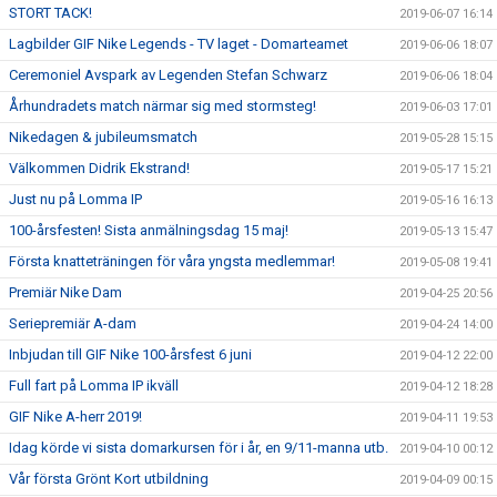
STORT TACK!
2019-06-07 16:14
Lagbilder GIF Nike Legends - TV laget - Domarteamet
2019-06-06 18:07
Ceremoniel Avspark av Legenden Stefan Schwarz
2019-06-06 18:04
Århundradets match närmar sig med stormsteg!
2019-06-03 17:01
Nikedagen & jubileumsmatch
2019-05-28 15:15
Välkommen Didrik Ekstrand!
2019-05-17 15:21
Just nu på Lomma IP
2019-05-16 16:13
100-årsfesten! Sista anmälningsdag 15 maj!
2019-05-13 15:47
Första knatteträningen för våra yngsta medlemmar!
2019-05-08 19:41
Premiär Nike Dam
2019-04-25 20:56
Seriepremiär A-dam
2019-04-24 14:00
Inbjudan till GIF Nike 100-årsfest 6 juni
2019-04-12 22:00
Full fart på Lomma IP ikväll
2019-04-12 18:28
GIF Nike A-herr 2019!
2019-04-11 19:53
Idag körde vi sista domarkursen för i år, en 9/11-manna utb.
2019-04-10 00:12
Vår första Grönt Kort utbildning
2019-04-09 00:15