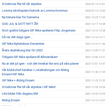
Vi behöver fler till vår styrelse
2022-01-13 12:01
Lomma Idrottsplats historik av Lomma Kommun
2022-01-13 12:00
Ny tränare klar för Damerna
2021-12-23 17:43
GOD JUL & GOTT NYTT ÅR
2021-12-17 14:58
Stort grattis tidigare GIF Nike spelaren Filip Jörgensen
2021-12-16 12:58
Då var det dags igen....
2021-12-16 12:11
GIF Nike Nyhetsbrev December
2021-12-10 11:46
Årets skyttekung klar för 2022
2021-12-09 17:31
Tidigare GIF Nike spelare till Allsvenskan!
2021-12-06 12:51
Nu är det jul igen - och det innebär lite snö på våra planer
2021-12-01 13:47
Vår klubbchef berättar i Lokaltidningen om Aldrig
2021-11-30 11:59
Ensam+GIF Nike
GIF Nike + Aldrig Ensam
2021-11-23 12:35
Vi behöver fler till vår styrelse i GIF Nike!
2021-11-09 14:54
Lite bilder från dagens KM
2021-10-23 19:29
Aldrig Ensam
2021-10-15 12:07