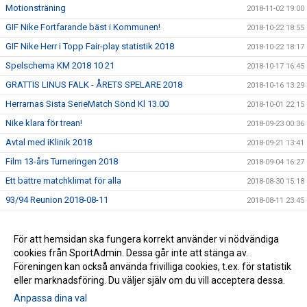
Motionsträning
2018-11-02 19:00
GIF Nike Fortfarande bäst i Kommunen!
2018-10-22 18:55
GIF Nike Herr i Topp Fair-play statistik 2018
2018-10-22 18:17
Spelschema KM 2018 10 21
2018-10-17 16:45
GRATTIS LINUS FALK - ÅRETS SPELARE 2018
2018-10-16 13:29
Herrarnas Sista SerieMatch Sönd Kl 13.00
2018-10-01 22:15
Nike klara för trean!
2018-09-23 00:36
Avtal med iKlinik 2018
2018-09-21 13:41
Film 13-års Turneringen 2018
2018-09-04 16:27
Ett bättre matchklimat för alla
2018-08-30 15:18
93/94 Reunion 2018-08-11
2018-08-11 23:45
P 05 i Eskilscupen
2018-08-07 14:15
Hemsidan gratulerar P16 till guldet i Eskilscupen 2018
För att hemsidan ska fungera korrekt använder vi nödvändiga
2018-08-06 09:57
cookies från SportAdmin. Dessa går inte att stänga av.
Dag 3 av 13-årsturneringen
2018-06-27 22:03
Föreningen kan också använda frivilliga cookies, t.ex. för statistik
eller marknadsföring. Du väljer själv om du vill acceptera dessa.
Anpassa dina val