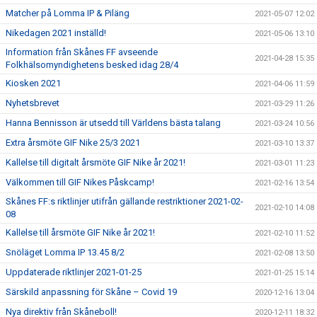
Matcher på Lomma IP & Piläng
2021-05-07 12:02
Nikedagen 2021 inställd!
2021-05-06 13:10
Information från Skånes FF avseende
2021-04-28 15:35
Folkhälsomyndighetens besked idag 28/4
Kiosken 2021
2021-04-06 11:59
Nyhetsbrevet
2021-03-29 11:26
Hanna Bennisson är utsedd till Världens bästa talang
2021-03-24 10:56
Extra årsmöte GIF Nike 25/3 2021
2021-03-10 13:37
Kallelse till digitalt årsmöte GIF Nike år 2021!
2021-03-01 11:23
Välkommen till GIF Nikes Påskcamp!
2021-02-16 13:54
Skånes FF:s riktlinjer utifrån gällande restriktioner 2021-02-
2021-02-10 14:08
08
Kallelse till årsmöte GIF Nike år 2021!
2021-02-10 11:52
Snöläget Lomma IP 13.45 8/2
2021-02-08 13:50
Uppdaterade riktlinjer 2021-01-25
2021-01-25 15:14
Särskild anpassning för Skåne – Covid 19
2020-12-16 13:04
Nya direktiv från Skåneboll!
2020-12-11 18:32