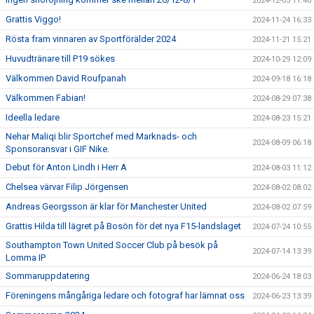
2024-12-05 11:46
Grattis Viggo!
2024-11-24 16:33
Rösta fram vinnaren av Sportförälder 2024
2024-11-21 15:21
Huvudtränare till P19 sökes
2024-10-29 12:09
Välkommen David Roufpanah
2024-09-18 16:18
Välkommen Fabian!
2024-08-29 07:38
Ideella ledare
2024-08-23 15:21
Nehar Maliqi blir Sportchef med Marknads- och
2024-08-09 06:18
Sponsoransvar i GIF Nike.
Debut för Anton Lindh i Herr A
2024-08-03 11:12
Chelsea värvar Filip Jörgensen
2024-08-02 08:02
Andreas Georgsson är klar för Manchester United
2024-08-02 07:59
Grattis Hilda till lägret på Bosön för det nya F15-landslaget
2024-07-24 10:55
Southampton Town United Soccer Club på besök på
2024-07-14 13:39
Lomma IP
Sommaruppdatering
2024-06-24 18:03
Föreningens mångåriga ledare och fotograf har lämnat oss
2024-06-23 13:39