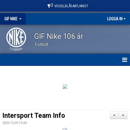
VISSELBLÅSARTJÄNST
GIF NIKE
LOGGA IN
GIF Nike 106 år
Fotboll
GIF NIKE
NYHETER
OM KLUBBEN
VÅRA LAG
Intersport Team Info
<
>
EVENEMANG
2025-12-09 15:06