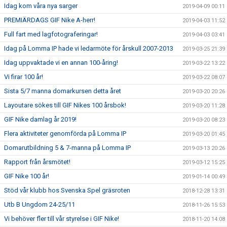
Idag kom våra nya sarger
2019-04-09 00:11
PREMIÄRDAGS GIF Nike A-herr!
2019-04-03 11:52
Full fart med lagfotograferingar!
2019-04-03 03:41
Idag på Lomma IP hade vi ledarmöte för årskull 2007-2013
2019-03-25 21:39
Idag uppvaktade vi en annan 100-åring!
2019-03-22 13:22
Vi firar 100 år!
2019-03-22 08:07
Sista 5/7 manna domarkursen detta året
2019-03-20 20:26
Layoutare sökes till GIF Nikes 100 årsbok!
2019-03-20 11:28
GIF Nike damlag år 2019!
2019-03-20 08:23
Flera aktiviteter genomförda på Lomma IP
2019-03-20 01:45
Domarutbildning 5 & 7-manna på Lomma IP
2019-03-13 20:26
Rapport från årsmötet!
2019-03-12 15:25
GIF Nike 100 år!
2019-01-14 00:49
Stöd vår klubb hos Svenska Spel gräsroten
2018-12-28 13:31
Utb B Ungdom 24-25/11
2018-11-26 15:53
Vi behöver fler till vår styrelse i GIF Nike!
2018-11-20 14:08