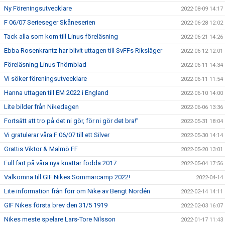
Ny Föreningsutvecklare
2022-08-09 14:17
F 06/07 Serieseger Skåneserien
2022-06-28 12:02
Tack alla som kom till Linus föreläsning
2022-06-21 14:26
Ebba Rosenkrantz har blivit uttagen till SvFFs Riksläger
2022-06-12 12:01
Föreläsning Linus Thörnblad
2022-06-11 14:34
Vi söker föreningsutvecklare
2022-06-11 11:54
Hanna uttagen till EM 2022 i England
2022-06-10 14:00
Lite bilder från Nikedagen
2022-06-06 13:36
Fortsätt att tro på det ni gör, för ni gör det bra!”
2022-05-31 18:04
Vi gratulerar våra F 06/07 till ett Silver
2022-05-30 14:14
Grattis Viktor & Malmö FF
2022-05-20 13:01
Full fart på våra nya knattar födda 2017
2022-05-04 17:56
Välkomna till GIF Nikes Sommarcamp 2022!
2022-04-14
Lite information från förr om Nike av Bengt Nordén
2022-02-14 14:11
GIF Nikes första brev den 31/5 1919
2022-02-03 16:07
Nikes meste spelare Lars-Tore Nilsson
2022-01-17 11:43