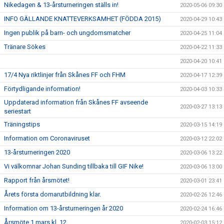
Nikedagen & 13-årsturneringen ställs in!
2020-05-06 09:30
INFO GÄLLANDE KNATTEVERKSAMHET (FÖDDA 2015)
2020-04-29 10:43
Ingen publik på barn- och ungdomsmatcher
2020-04-25 11:04
Tränare Sökes
2020-04-22 11:33
2020-04-20 10:41
17/4 Nya riktlinjer från Skånes FF och FHM
2020-04-17 12:39
Förtydligande information!
2020-04-03 10:33
Uppdaterad information från Skånes FF avseende
2020-03-27 13:13
seriestart
Träningstips
2020-03-15 14:19
Information om Coronaviruset
2020-03-12 22:02
13-årsturneringen 2020
2020-03-06 13:22
Vi välkomnar Johan Sunding tillbaka till GIF Nike!
2020-03-06 13:00
Rapport från årsmötet!
2020-03-01 23:41
Årets första domarutbildning klar.
2020-02-26 12:46
Information om 13-årsturneringen år 2020
2020-02-24 16:46
Årsmöte 1 mars kl. 12
2020-02-03 15:12