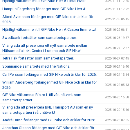
Hjärtligt välkommen till GIF Nike Herr A Linus Hviid!
2025-11-11 17:35
Hampus Fagerberg förlänger med GIF Nike Herr A!
2025-11-11 17:22
Albert Svensson förlänger med GIF Nike och är klar för
2025-11-05 06:15
2026!
Hjärtligt välkommen till GIF Nike Herr A Casper Emmertz!
2025-10-29 06:11
Swedbank fortsätter som samarbetspartner.
2025-10-28 19:57
Vi är glada att presentera ett nytt samarbete mellan
2025-10-27 12:37
Hälsomedicinskt Center i Lomma och GIF Nike!
Tetra Pak fortsätter som samarbetspartner.
2025-10-27 07:45
Spännande samarbete med The National
2025-10-24 16:40
Carl Persson förlänger med GIF Nike och är klar för 2026!
2025-10-24 13:14
William Anderberg förlänger med GIF Nike och är klar för
2025-10-22 05:43
2026
GIF Nike välkomnar Bistro L till vårt nätverk som
2025-10-20 15:58
samarbetspartner.
Vi är glada att presentera BNL Transport AB som en ny
2025-10-20 15:46
samarbetspartner i vårt nätverk!
André Ouvin förlänger med GIF Nike och är klar för 2026
2025-10-20 07:35
Jonathan Olsson förlänger med GIF Nike och är klar för