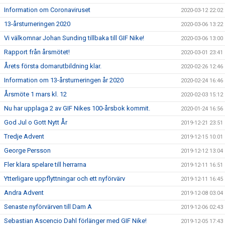
Information om Coronaviruset
2020-03-12 22:02
13-årsturneringen 2020
2020-03-06 13:22
Vi välkomnar Johan Sunding tillbaka till GIF Nike!
2020-03-06 13:00
Rapport från årsmötet!
2020-03-01 23:41
Årets första domarutbildning klar.
2020-02-26 12:46
Information om 13-årsturneringen år 2020
2020-02-24 16:46
Årsmöte 1 mars kl. 12
2020-02-03 15:12
Nu har upplaga 2 av GIF Nikes 100-årsbok kommit.
2020-01-24 16:56
God Jul o Gott Nytt År
2019-12-21 23:51
Tredje Advent
2019-12-15 10:01
George Persson
2019-12-12 13:04
Fler klara spelare till herrarna
2019-12-11 16:51
Ytterligare uppflyttningar och ett nyförvärv
2019-12-11 16:45
Andra Advent
2019-12-08 03:04
Senaste nyförvärven till Dam A
2019-12-06 02:43
Sebastian Ascencio Dahl förlänger med GIF Nike!
2019-12-05 17:43