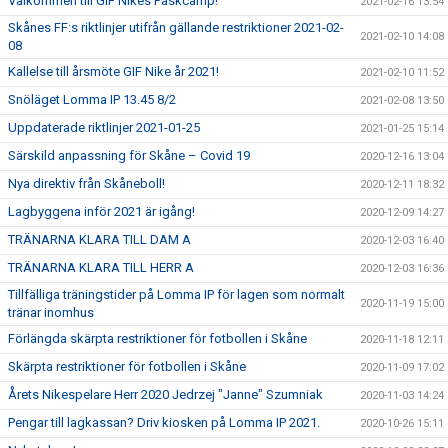
Välkommen till GIF Nikes Påskcamp!
2021-02-16 13:54
Skånes FF:s riktlinjer utifrån gällande restriktioner 2021-02-
2021-02-10 14:08
08
Kallelse till årsmöte GIF Nike år 2021!
2021-02-10 11:52
Snöläget Lomma IP 13.45 8/2
2021-02-08 13:50
Uppdaterade riktlinjer 2021-01-25
2021-01-25 15:14
Särskild anpassning för Skåne – Covid 19
2020-12-16 13:04
Nya direktiv från Skåneboll!
2020-12-11 18:32
Lagbyggena inför 2021 är igång!
2020-12-09 14:27
TRÄNARNA KLARA TILL DAM A
2020-12-03 16:40
TRÄNARNA KLARA TILL HERR A
2020-12-03 16:36
Tillfälliga träningstider på Lomma IP för lagen som normalt
2020-11-19 15:00
tränar inomhus
Förlängda skärpta restriktioner för fotbollen i Skåne
2020-11-18 12:11
Skärpta restriktioner för fotbollen i Skåne
2020-11-09 17:02
Årets Nikespelare Herr 2020 Jedrzej "Janne" Szumniak
2020-11-03 14:24
Pengar till lagkassan? Driv kiosken på Lomma IP 2021.
2020-10-26 15:11