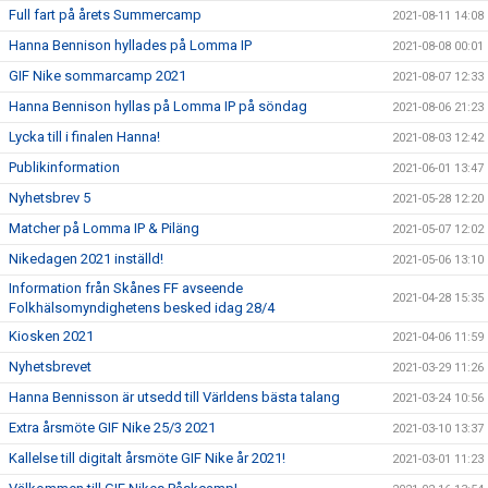
Full fart på årets Summercamp
2021-08-11 14:08
Hanna Bennison hyllades på Lomma IP
2021-08-08 00:01
GIF Nike sommarcamp 2021
2021-08-07 12:33
Hanna Bennison hyllas på Lomma IP på söndag
2021-08-06 21:23
Lycka till i finalen Hanna!
2021-08-03 12:42
Publikinformation
2021-06-01 13:47
Nyhetsbrev 5
2021-05-28 12:20
Matcher på Lomma IP & Piläng
2021-05-07 12:02
Nikedagen 2021 inställd!
2021-05-06 13:10
Information från Skånes FF avseende
2021-04-28 15:35
Folkhälsomyndighetens besked idag 28/4
Kiosken 2021
2021-04-06 11:59
Nyhetsbrevet
2021-03-29 11:26
Hanna Bennisson är utsedd till Världens bästa talang
2021-03-24 10:56
Extra årsmöte GIF Nike 25/3 2021
2021-03-10 13:37
Kallelse till digitalt årsmöte GIF Nike år 2021!
2021-03-01 11:23