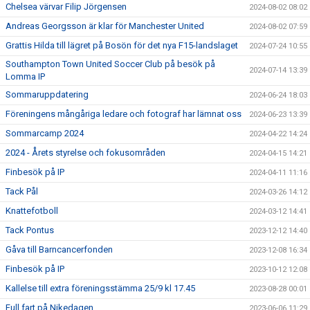
Chelsea värvar Filip Jörgensen
2024-08-02 08:02
Andreas Georgsson är klar för Manchester United
2024-08-02 07:59
Grattis Hilda till lägret på Bosön för det nya F15-landslaget
2024-07-24 10:55
Southampton Town United Soccer Club på besök på
2024-07-14 13:39
Lomma IP
Sommaruppdatering
2024-06-24 18:03
Föreningens mångåriga ledare och fotograf har lämnat oss
2024-06-23 13:39
Sommarcamp 2024
2024-04-22 14:24
2024 - Årets styrelse och fokusområden
2024-04-15 14:21
Finbesök på IP
2024-04-11 11:16
Tack Pål
2024-03-26 14:12
Knattefotboll
2024-03-12 14:41
Tack Pontus
2023-12-12 14:40
Gåva till Barncancerfonden
2023-12-08 16:34
Finbesök på IP
2023-10-12 12:08
Kallelse till extra föreningsstämma 25/9 kl 17.45
2023-08-28 00:01
Full fart på Nikedagen
2023-06-06 11:29