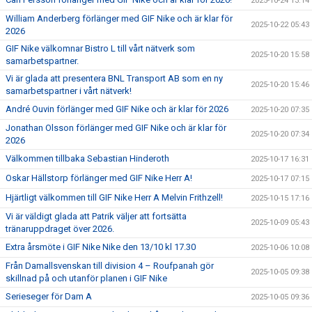
2025-10-24 13:14
William Anderberg förlänger med GIF Nike och är klar för
2025-10-22 05:43
2026
GIF Nike välkomnar Bistro L till vårt nätverk som
2025-10-20 15:58
samarbetspartner.
Vi är glada att presentera BNL Transport AB som en ny
2025-10-20 15:46
samarbetspartner i vårt nätverk!
André Ouvin förlänger med GIF Nike och är klar för 2026
2025-10-20 07:35
Jonathan Olsson förlänger med GIF Nike och är klar för
2025-10-20 07:34
2026
Välkommen tillbaka Sebastian Hinderoth
2025-10-17 16:31
Oskar Hällstorp förlänger med GIF Nike Herr A!
2025-10-17 07:15
Hjärtligt välkommen till GIF Nike Herr A Melvin Frithzell!
2025-10-15 17:16
Vi är väldigt glada att Patrik väljer att fortsätta
2025-10-09 05:43
tränaruppdraget över 2026.
Extra årsmöte i GIF Nike Nike den 13/10 kl 17.30
2025-10-06 10:08
Från Damallsvenskan till division 4 – Roufpanah gör
2025-10-05 09:38
skillnad på och utanför planen i GIF Nike
Serieseger för Dam A
2025-10-05 09:36