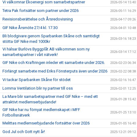
SAMARBETSPARTNERS
Vi välkomnar Ekoenergi som samarbetspartner
2026-05-14 15:40
Tetra Pak fortsätter som partner under 2026
2026-05-11 16:29
1919-KLUBBEN
Revisionsberättelse och Årsredovisning
2026-04-17 09:26
GIF Nike Årsmöte 27/4 kl. 17.30
STIFTELSEN DUNROSS & CO
2026-04-01 10:48
Bli blodgivare genom Sparbanken Skåne och samtidigt
2026-03-16 18:23
stötta GIF Nike med 1000kr
Vi hälsar Burlövs Byggplåt AB välkommen som ny
2026-03-14 17:12
samarbetspartner i vårt nätverk!
GIF Nike och Kraftringen inleder ett samarbete under 2026.
2026-02-23 06:34
Förlängt samarbete med Eriks Fönsterputs även under 2026
2026-02-22 08:38
Vi tackar Sparbanken Skåne för stödet
2026-02-16 16:47
Lomma Ventilation blir ny partner till oss
2026-02-01 12:25
La Mare blir samarbetspartner med GIF Nike – med ett
2026-01-28 15:42
attraktivt medlemserbjudande!
GIF Nike har nu förnyat medlemskapet i MFF
2026-01-25 13:10
Fotbollsnätverk
Melittas medlemserbjudande fortsätter över 2026
2026-01-05 16:40
God Jul och Gott nytt år!
2025-12-21 09:12