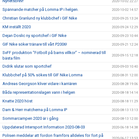
Nyhetsbrev!
2020-10-02 22:27
Spännande matcher på Lomma IP i helgen.
2020-10-02 14:57
Christian Granlund ny klubbchef i GIF Nike
2020-09-25 13:24
KM inställt 2020
2020-09-24 12:29
Dejan Doslic ny sportchef i GIF Nike
2020-09-23 10:44
GIF Nike söker tränare till vårt P2006!
2020-09-21 12:24
SvFF produktion ”Fotboll på barns villkor” – nominerad till
2020-09-15 12:18
bästa film
Didrik slutar som sportchef
2020-09-03 10:40
Klubbchef på 50% sökes till GIF Nike Lomma
2020-08-31 12:00
Andreas Georgson kliver vidare i karriären
2020-08-28 19:06
Båda representationslagen vann i helgen
2020-08-18 14:14
Knatte 2020 höst
2020-08-18 11:29
Dam & Herr matcherna på Lomma IP
2020-08-13 13:13
Sommarcampen 2020 är i gång
2020-08-13 12:00
Uppdaterad Intersport Information 2020-08-03
2020-06-18 14:38
Polisen meddelar att fordon framförs alldeles för fort på
2020-06-17 13:53