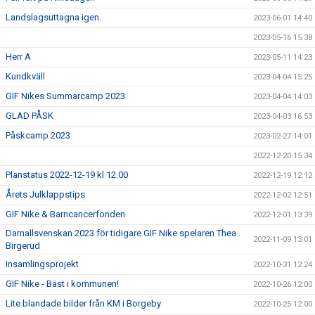
Landslagsuttagna igen.
2023-06-01 14:40
2023-05-16 15:38
Herr A
2023-05-11 14:23
Kundkväll
2023-04-04 15:25
GIF Nikes Summarcamp 2023
2023-04-04 14:03
GLAD PÅSK
2023-04-03 16:53
Påskcamp 2023
2023-02-27 14:01
2022-12-20 15:34
Planstatus 2022-12-19 kl 12.00
2022-12-19 12:12
Årets Julklappstips
2022-12-02 12:51
GIF Nike & Barncancerfonden
2022-12-01 13:39
Damallsvenskan 2023 för tidigare GIF Nike spelaren Thea
2022-11-09 13:01
Birgerud
Insamlingsprojekt
2022-10-31 12:24
GIF Nike - Bäst i kommunen!
2022-10-26 12:00
Lite blandade bilder från KM i Borgeby
2022-10-25 12:00