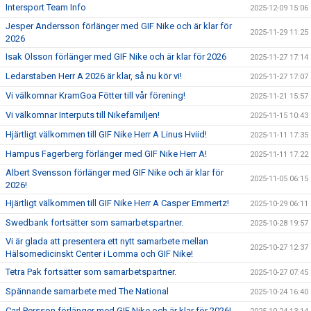
Intersport Team Info
2025-12-09 15:06
Jesper Andersson förlänger med GIF Nike och är klar för
2025-11-29 11:25
2026
Isak Olsson förlänger med GIF Nike och är klar för 2026
2025-11-27 17:14
Ledarstaben Herr A 2026 är klar, så nu kör vi!
2025-11-27 17:07
Vi välkomnar KramGoa Fötter till vår förening!
2025-11-21 15:57
Vi välkomnar Interputs till Nikefamiljen!
2025-11-15 10:43
Hjärtligt välkommen till GIF Nike Herr A Linus Hviid!
2025-11-11 17:35
Hampus Fagerberg förlänger med GIF Nike Herr A!
2025-11-11 17:22
Albert Svensson förlänger med GIF Nike och är klar för
2025-11-05 06:15
2026!
Hjärtligt välkommen till GIF Nike Herr A Casper Emmertz!
2025-10-29 06:11
Swedbank fortsätter som samarbetspartner.
2025-10-28 19:57
Vi är glada att presentera ett nytt samarbete mellan
2025-10-27 12:37
Hälsomedicinskt Center i Lomma och GIF Nike!
Tetra Pak fortsätter som samarbetspartner.
2025-10-27 07:45
Spännande samarbete med The National
2025-10-24 16:40
Carl Persson förlänger med GIF Nike och är klar för 2026!