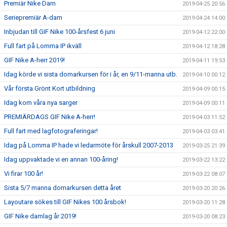
Premiär Nike Dam
2019-04-25 20:56
Seriepremiär A-dam
2019-04-24 14:00
Inbjudan till GIF Nike 100-årsfest 6 juni
2019-04-12 22:00
Full fart på Lomma IP ikväll
2019-04-12 18:28
GIF Nike A-herr 2019!
2019-04-11 19:53
Idag körde vi sista domarkursen för i år, en 9/11-manna utb.
2019-04-10 00:12
Vår första Grönt Kort utbildning
2019-04-09 00:15
Idag kom våra nya sarger
2019-04-09 00:11
PREMIÄRDAGS GIF Nike A-herr!
2019-04-03 11:52
Full fart med lagfotograferingar!
2019-04-03 03:41
Idag på Lomma IP hade vi ledarmöte för årskull 2007-2013
2019-03-25 21:39
Idag uppvaktade vi en annan 100-åring!
2019-03-22 13:22
Vi firar 100 år!
2019-03-22 08:07
Sista 5/7 manna domarkursen detta året
2019-03-20 20:26
Layoutare sökes till GIF Nikes 100 årsbok!
2019-03-20 11:28
GIF Nike damlag år 2019!
2019-03-20 08:23