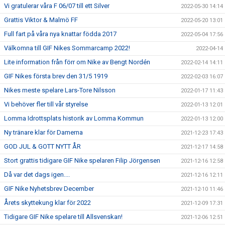
Vi gratulerar våra F 06/07 till ett Silver
2022-05-30 14:14
Grattis Viktor & Malmö FF
2022-05-20 13:01
Full fart på våra nya knattar födda 2017
2022-05-04 17:56
Välkomna till GIF Nikes Sommarcamp 2022!
2022-04-14
Lite information från förr om Nike av Bengt Nordén
2022-02-14 14:11
GIF Nikes första brev den 31/5 1919
2022-02-03 16:07
Nikes meste spelare Lars-Tore Nilsson
2022-01-17 11:43
Vi behöver fler till vår styrelse
2022-01-13 12:01
Lomma Idrottsplats historik av Lomma Kommun
2022-01-13 12:00
Ny tränare klar för Damerna
2021-12-23 17:43
GOD JUL & GOTT NYTT ÅR
2021-12-17 14:58
Stort grattis tidigare GIF Nike spelaren Filip Jörgensen
2021-12-16 12:58
Då var det dags igen....
2021-12-16 12:11
GIF Nike Nyhetsbrev December
2021-12-10 11:46
Årets skyttekung klar för 2022
2021-12-09 17:31
Tidigare GIF Nike spelare till Allsvenskan!
2021-12-06 12:51