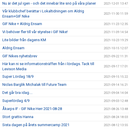
Nu är det jul igen - och det innebär lite snö på våra planer
2021-12-01 13:47
Vår klubbchef berättar i Lokaltidningen om Aldrig
2021-11-30 11:59
Ensam+GIF Nike
GIF Nike + Aldrig Ensam
2021-11-23 12:35
Vi behöver fler till vår styrelse i GIF Nike!
2021-11-09 14:54
Lite bilder från dagens KM
2021-10-23 19:29
Aldrig Ensam
2021-10-15 12:07
GIF Nikes nyhetsbrev
2021-09-22 11:31
Här kan ni se informationsträffen från i lördags. Tack till
2021-09-17 17:01
Levison Media
Super Lördag 18/9
2021-09-15 15:22
Niclas Barglik Michalak till Future Team
2021-09-14 16:21
Det går bra idag....
2021-09-04 14:04
Superlördag 4/9
2021-09-03 12:48
Åkarps IF - GIF Nike Herr 2021-08-28
2021-08-26 13:48
Stort grattis Hanna
2021-08-24 18:03
Sista dagen på årets summercamp 2021
2021-08-12 13:55