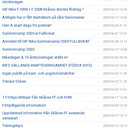
idrottsvägen
GIF Nike F 2009 + F 2008 Skånes största flicklag ?
2020-06-16 14:35
Äntligen har vi fått startdatum på våra Seniorserier
2020-06-15 13:46
Herr-A snart dags för premiär!
2020-06-04 21:16
Summercamp 2020 är Fullbokat.
2020-06-01 13:07
Anmälan till GIF Nike Summercamp 2020 FULLBOKAT
2020-05-28 13:14
Summercamp 2020
2020-05-27 13:08
Nikedagen & 13-årsturneringen ställs in!
2020-05-06 09:30
INFO GÄLLANDE KNATTEVERKSAMHET (FÖDDA 2015)
2020-04-29 10:43
Ingen publik på barn- och ungdomsmatcher
2020-04-25 11:04
Tränare Sökes
2020-04-22 11:33
2020-04-20 10:41
17/4 Nya riktlinjer från Skånes FF och FHM
2020-04-17 12:39
Förtydligande information!
2020-04-03 10:33
Uppdaterad information från Skånes FF avseende
2020-03-27 13:13
seriestart
Träningstips
2020-03-15 14:19