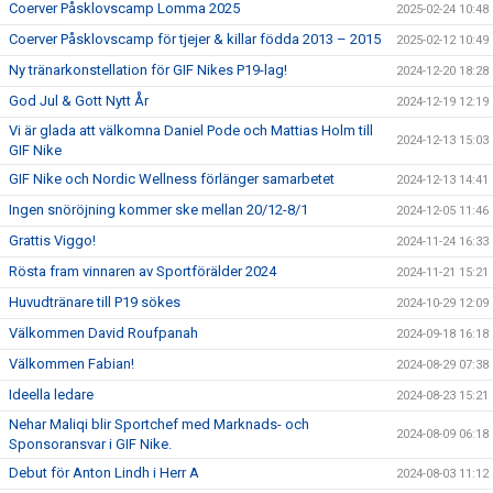
Coerver Påsklovscamp Lomma 2025
2025-02-24 10:48
Coerver Påsklovscamp för tjejer & killar födda 2013 – 2015
2025-02-12 10:49
Ny tränarkonstellation för GIF Nikes P19-lag!
2024-12-20 18:28
God Jul & Gott Nytt År
2024-12-19 12:19
Vi är glada att välkomna Daniel Pode och Mattias Holm till
2024-12-13 15:03
GIF Nike
GIF Nike och Nordic Wellness förlänger samarbetet
2024-12-13 14:41
Ingen snöröjning kommer ske mellan 20/12-8/1
2024-12-05 11:46
Grattis Viggo!
2024-11-24 16:33
Rösta fram vinnaren av Sportförälder 2024
2024-11-21 15:21
Huvudtränare till P19 sökes
2024-10-29 12:09
Välkommen David Roufpanah
2024-09-18 16:18
Välkommen Fabian!
2024-08-29 07:38
Ideella ledare
2024-08-23 15:21
Nehar Maliqi blir Sportchef med Marknads- och
2024-08-09 06:18
Sponsoransvar i GIF Nike.
Debut för Anton Lindh i Herr A
2024-08-03 11:12