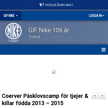
VISSELBLÅSARTJÄNST
GIF NIKE
LOGGA IN
GIF Nike 106 år
Fotboll
GIF NIKE
NYHETER
OM KLUBBEN
VÅRA LAG
Coerver Påsklovscamp för tjejer &
<
>
EVENEMANG
killar födda 2013 – 2015