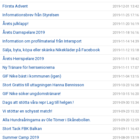
Första Advent
2019-12-01 13:42
Informationsbrev från Styrelsen
2019-11-25 17:16
Årets julklapp!
2019-11-20 16:19
Årets Damspelare 2019
2019-11-18 16:16
Information om profilmaterial från Intersport
2019-11-14 14:39
Sälja, byta, köpa eller skänka Nikekläder på Facebook
2019-11-12 15:18
Årets Herrspelare 2019
2019-11-11 18:42
Ny Tränare för herrseniorerna
2019-11-11 17:07
GIF Nike bäst i kommunen (igen)
2019-11-04 13:15
Stort Grattis till uttagningen Hanna Bennisson
2019-10-23 16:58
GIF Nike söker ungdomstränare!
2019-10-15 16:20
Dags att stötta våra repr Lag till helgen.!
2019-09-30 15:34
Vi stöttar en schysst match!
2019-09-23 15:32
Alla Hundraåringarna av Ole Törner i Skånebollen.
2019-09-20 12:59
Stort Tack FBK Balkan
2019-09-11 16:43
Summer Camp 2019
2019-08-09 13:19