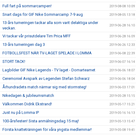
Full fart på sommarcampen!
2019-08-08 10:09
Snart dags för GIF Nike Sommarcamp 7-9 aug
2019-08-05 13:18
13-års turneringen tackar alla som varit delaktiga under
2019-06-28 16:10
veckan.
Vi tackar vår prisutdelare Tim Prica MFF
2019-06-28 16:09
13-års turneringen dag 3
2019-06-26 12:33
FOTBOLLSFEST NÄR TV-LAGET SPELADE I LOMMA
2019-06-08 22:39
STORT TACK!
2019-06-07 16:14
Lagbilder GIF Nike Legends - TV laget - Domarteamet
2019-06-06 18:07
Ceremoniel Avspark av Legenden Stefan Schwarz
2019-06-06 18:04
Århundradets match närmar sig med stormsteg!
2019-06-03 17:01
Nikedagen & jubileumsmatch
2019-05-28 15:15
Välkommen Didrik Ekstrand!
2019-05-17 15:21
Just nu på Lomma IP
2019-05-16 16:13
100-årsfesten! Sista anmälningsdag 15 maj!
2019-05-13 15:47
Första knatteträningen för våra yngsta medlemmar!
2019-05-08 19:41