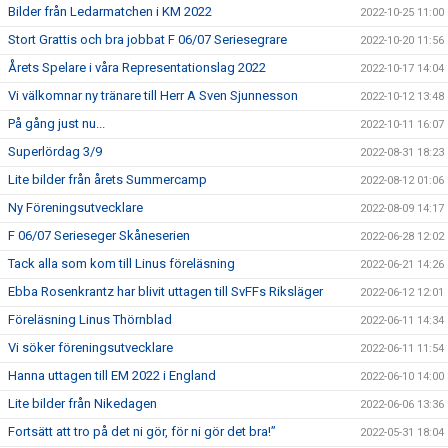
Bilder från Ledarmatchen i KM 2022
2022-10-25 11:00
Stort Grattis och bra jobbat F 06/07 Seriesegrare
2022-10-20 11:56
Årets Spelare i våra Representationslag 2022
2022-10-17 14:04
Vi välkomnar ny tränare till Herr A Sven Sjunnesson
2022-10-12 13:48
På gång just nu...
2022-10-11 16:07
Superlördag 3/9
2022-08-31 18:23
Lite bilder från årets Summercamp
2022-08-12 01:06
Ny Föreningsutvecklare
2022-08-09 14:17
F 06/07 Serieseger Skåneserien
2022-06-28 12:02
Tack alla som kom till Linus föreläsning
2022-06-21 14:26
Ebba Rosenkrantz har blivit uttagen till SvFFs Riksläger
2022-06-12 12:01
Föreläsning Linus Thörnblad
2022-06-11 14:34
Vi söker föreningsutvecklare
2022-06-11 11:54
Hanna uttagen till EM 2022 i England
2022-06-10 14:00
Lite bilder från Nikedagen
2022-06-06 13:36
Fortsätt att tro på det ni gör, för ni gör det bra!”
2022-05-31 18:04