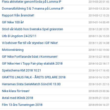
Flera aktiviteter genomförda på Lomma IP
2019-03-20 01:45
Domarutbildning 5 & 7-manna på Lomma IP
2019-03-13 20:26
Rapport från årsmötet!
2019-03-12 15:25
GIF Nike 100 år!
2019-01-14 00:49
Stöd vår klubb hos Svenska Spel gräsroten
2018-12-28 13:31
Utb B Ungdom 24-25/11
2018-11-26 15:53
Vi behöver fler till vår styrelse i GIF Nike!
2018-11-20 14:08
Motionsträning
2018-11-02 19:00
GIF Nike Fortfarande bäst i Kommunen!
2018-10-22 18:55
GIF Nike Herr i Topp Fair-play statistik 2018
2018-10-22 18:17
Spelschema KM 2018 10 21
2018-10-17 16:45
GRATTIS LINUS FALK - ÅRETS SPELARE 2018
2018-10-16 13:29
Herrarnas Sista SerieMatch Sönd Kl 13.00
2018-10-01 22:15
Nike klara för trean!
2018-09-23 00:36
Avtal med iKlinik 2018
2018-09-21 13:41
Film 13-års Turneringen 2018
2018-09-04 16:27