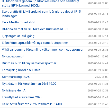
Bli blodgivare genom Sparbanken Skåne och samtidigt
2025-09-20 08:06
stötta GIF Nike med 1000kr
Stort grattis till Lily Berglund som igår gjorde debut i F15-
2025-09-18 06:16
landslaget.
Tack Melitta för ert stöd
2025-09-13 10:45
DM-finalen mellan GIF Nike och Kristianstad FC
2025-09-08 10:02
Tjejsargen är i full gång!
2025-09-08 07:14
Eriks Fönsterputs blir vår nya samarbetspartner
2025-08-24 09:42
Vi hälsar Lomma församling välkommen som cupsponsor
2025-08-08 08:36
Ny cupsponsor!
2025-07-21 13:06
Dunross & Co blir ny samarbetspartner
2025-06-24 14:41
Försäljning hoodie & T-shirt
2025-06-09 14:00
Sommarcamp 2025
2025-05-06
Nytt datum för Årsstämman 26/5 19.00
2025-05-05 11:38
Ny tränare Herr A
2025-04-25 17:31
Framflyttad årsstämma 2025
2025-03-24 10:44
Kallelse till årsmöte 2025, 29 mars kl. 14.00
2025-03-07 13:43