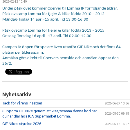
2025-02-12 10:49
FÖRENINGSKALENDER
Under påsklovet kommer Coerver till Lomma IP för följande åldrar.
Påsklovscamp Lomma för tjejer & killar födda 2010 – 2012
KIOSK OCH BOLLSERVICE
Måndag-Tisdag 14 april-15 april. Tid 13:30-16:30
Påsklovscamp Lomma för tjejer & killar födda 2013 – 2015
INFORMATION
Onsdag-Torsdag 16 april - 17 april. Tid 09.00-12.00
IDROTTSFÖRSÄKRING
Campen är öppen för spelare även utanför GIF Nike och det finns 64
platser per åldersspann.
BOKA KLUBBLOKAL
Anmälan görs direkt till Coervers hemsida och anmälan öppnar den
26/2.
BOKA VEO & SMARTCAM
KONTAKT
TRYGG IDROTT
Nyhetsarkiv
Tack för vårens insatser
2026-06-27 13:36
MÅLSÄTTNING
Supporta GIF Nike genom att visa/scanna denna kod när
2026-05-30 09:15
du handlar hos ICA Supermarket Lomma.
WEBSHOP
GIF Nikes styrelse 2026
2026-05-18 16:07