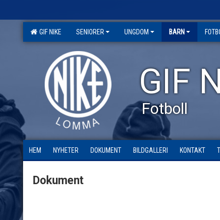
GIF NIKE
SENIORER
UNGDOM
BARN
FOTB
GIF N
Fotboll
HEM
NYHETER
DOKUMENT
BILDGALLERI
KONTAKT
Dokument