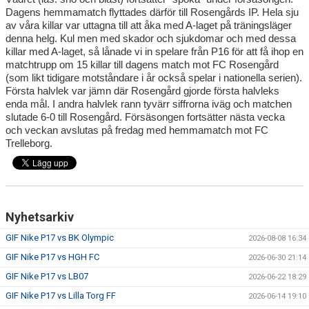
BILDGALLERI
Dagens hemmamatch flyttades därför till Rosengårds IP. Hela sju
av våra killar var uttagna till att åka med A-laget på träningsläger
denna helg. Kul men med skador och sjukdomar och med dessa
DOKUMENT
killar med A-laget, så lånade vi in spelare från P16 för att få ihop en
matchtrupp om 15 killar till dagens match mot FC Rosengård
KONTAKT
(som likt tidigare motståndare i år också spelar i nationella serien).
Första halvlek var jämn där Rosengård gjorde första halvleks
P17 DIV.1 2026 SYDVÄSTRA GÖTALAND
enda mål. I andra halvlek rann tyvärr siffrorna iväg och matchen
slutade 6-0 till Rosengård. Försäsongen fortsätter nästa vecka
och veckan avslutas på fredag med hemmamatch mot FC
Trelleborg.
Nyhetsarkiv
GIF Nike P17 vs BK Olympic
2026-08-08 16:34
GIF Nike P17 vs HGH FC
2026-06-30 21:14
GIF Nike P17 vs LB07
2026-06-22 18:29
GIF Nike P17 vs Lilla Torg FF
2026-06-14 19:10