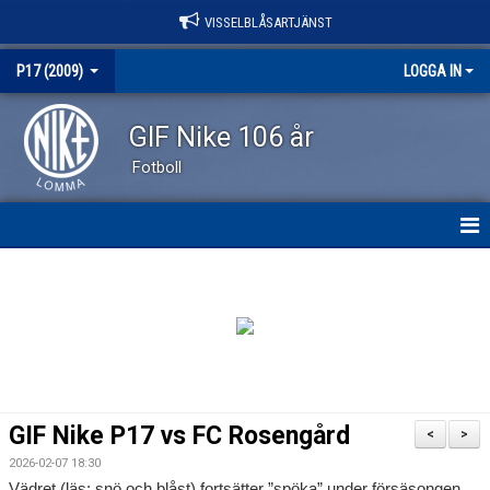
VISSELBLÅSARTJÄNST
P17 (2009)
LOGGA IN
GIF Nike 106 år
Fotboll
HEM
NYHETER
KALENDER
MATCHER
GIF Nike P17 vs FC Rosengård
<
>
TRUPPEN
2026-02-07 18:30
Vädret (läs: snö och blåst) fortsätter ”spöka” under försäsongen.