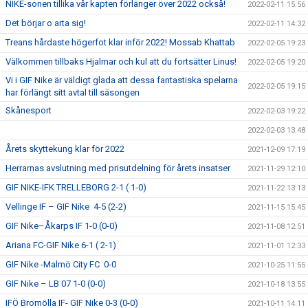
NIKE-sonen tillika vår kapten förlänger över 2022 också!
2022-02-11 15:56
Det börjar o arta sig!
2022-02-11 14:32
Treans hårdaste högerfot klar inför 2022! Mossab Khattab
2022-02-05 19:23
Välkommen tillbaks Hjalmar och kul att du fortsätter Linus!
2022-02-05 19:20
Vi i GIF Nike är väldigt glada att dessa fantastiska spelarna
2022-02-05 19:15
har förlängt sitt avtal till säsongen
Skånesport
2022-02-03 19:22
2022-02-03 13:48
Årets skyttekung klar för 2022
2021-12-09 17:19
Herrarnas avslutning med prisutdelning för årets insatser
2021-11-29 12:10
GIF NIKE-IFK TRELLEBORG 2-1 ( 1-0)
2021-11-22 13:13
Vellinge IF – GIF Nike 4-5 (2-2)
2021-11-15 15:45
GIF Nike–Åkarps IF 1-0 (0-0)
2021-11-08 12:51
Ariana FC-GIF Nike 6-1 ( 2-1)
2021-11-01 12:33
GIF Nike -Malmö City FC 0-0
2021-10-25 11:55
GIF Nike – LB 07 1-0 (0-0)
2021-10-18 13:55
IFÖ Bromölla IF- GIF Nike 0-3 (0-0)
2021-10-11 14:11