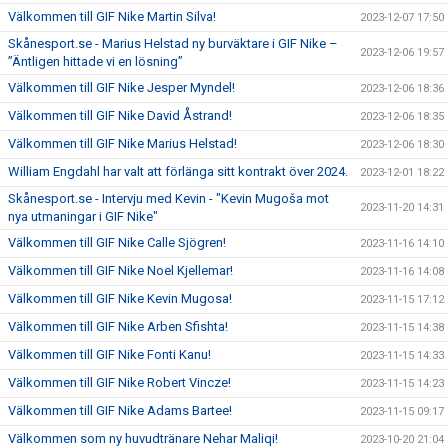
Välkommen till GIF Nike Martin Silva!
2023-12-07 17:50
Skånesport.se - Marius Helstad ny burväktare i GIF Nike –
2023-12-06 19:57
”Äntligen hittade vi en lösning”
Välkommen till GIF Nike Jesper Myndel!
2023-12-06 18:36
Välkommen till GIF Nike David Åstrand!
2023-12-06 18:35
Välkommen till GIF Nike Marius Helstad!
2023-12-06 18:30
William Engdahl har valt att förlänga sitt kontrakt över 2024.
2023-12-01 18:22
Skånesport.se - Intervju med Kevin - "Kevin Mugoša mot
2023-11-20 14:31
nya utmaningar i GIF Nike"
Välkommen till GIF Nike Calle Sjögren!
2023-11-16 14:10
Välkommen till GIF Nike Noel Kjellemar!
2023-11-16 14:08
Välkommen till GIF Nike Kevin Mugosa!
2023-11-15 17:12
Välkommen till GIF Nike Arben Sfishta!
2023-11-15 14:38
Välkommen till GIF Nike Fonti Kanu!
2023-11-15 14:33
Välkommen till GIF Nike Robert Vincze!
2023-11-15 14:23
Välkommen till GIF Nike Adams Bartee!
2023-11-15 09:17
Välkommen som ny huvudtränare Nehar Maliqi!
2023-10-20 21:04