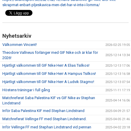
BILDGALLERI
skrapmat-enbart-pljeskavica-men-det-har-vi-inte-i-lomma/
DOKUMENT
MATCHER
Nyhetsarkiv
TIDIGARE TRÄNARE
Välkommen Vincent!
2026-02-25 19:05
Theodore Vallneus förlänger med GIF Nike och är klar för
DIV 5 HERR SYDVÄSTRA SKÅNE 2026
2025-12-14 13:34
2026!
Hjärtligt välkommen till GIF Nike Herr A Elias Tsilkos!
2025-12-13 17:06
DIVISION 2 HERR B SKÅNE
Hjärtligt välkommen till GIF Nike Herr A Hampus Tsilkos!
2025-12-13 16:58
Hjärtligt välkommen till GIF Nike Herr A Ludvik Stagmo!
2025-12-13 07:54
Höstens träningar i full gång
2025-11-11 17:19
Matchreferat Saba Palestina KIF vs GIF Nike av Stephan
2025-04-14 16:06
Lindstrand
Inför Saba Palestina KIF med Stephan Lindstrand
2025-04-09 21:57
Matchreferat Vellinge FF med Stephan Lindstrand.
2025-04-05 21:46
Inför Vellinge FF med Stephan Lindstrand vid pennan
2025-04-02 23:18