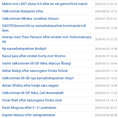
Match mot LB07 slutar 0-0 efter en väl genomförd match
2025-02-15 02:16
Välkommen Benjamin Silva
2024-08-26 10:15
Välkommen tillbaka Jonathan Olsson
2024-07-18 01:01
GASTRO|nome blir ny samarbetspartner kommande två
2024-06-30 17:44
åren.
Intervju med Theo Persson efter vinsten mot Teckomatorps
2024-06-15 21:22
SK
Ny samarbetspartner Andsjö!
2024-06-02 14:38
Naoul Ijara efter vinsten borta mot Wormo
2024-05-27 16:34
Varmt välkommen till GIF Nike, Marcus Åberg!
2024-05-16 10:46
Nehar Maliqi efter säsongens första förlust
2024-05-09 11:33
Välkommen till vår nya samarbetspartner: Kinjo!
2024-05-02 14:35
Arben Sfishta efter tredje raka segern
2024-04-29 13:28
Välkommen till GIF Nike, Carl Annerstedt!
2024-04-16 11:45
Omar Watt efter säsongens första vinst
2024-04-15 14:14
Kevin Mugosa efter 3—3 i premiären
2024-04-06 20:57
Kapten Marius inför seriepremiären
2024-04-03 08:58