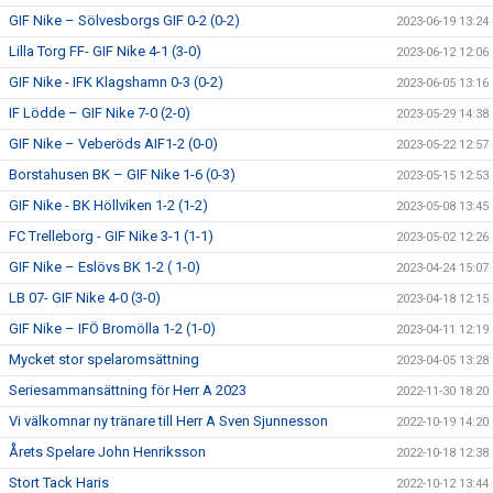
GIF Nike – Sölvesborgs GIF 0-2 (0-2)
2023-06-19 13:24
Lilla Torg FF- GIF Nike 4-1 (3-0)
2023-06-12 12:06
GIF Nike - IFK Klagshamn 0-3 (0-2)
2023-06-05 13:16
IF Lödde – GIF Nike 7-0 (2-0)
2023-05-29 14:38
GIF Nike – Veberöds AIF1-2 (0-0)
2023-05-22 12:57
Borstahusen BK – GIF Nike 1-6 (0-3)
2023-05-15 12:53
GIF Nike - BK Höllviken 1-2 (1-2)
2023-05-08 13:45
FC Trelleborg - GIF Nike 3-1 (1-1)
2023-05-02 12:26
GIF Nike – Eslövs BK 1-2 ( 1-0)
2023-04-24 15:07
LB 07- GIF Nike 4-0 (3-0)
2023-04-18 12:15
GIF Nike – IFÖ Bromölla 1-2 (1-0)
2023-04-11 12:19
Mycket stor spelaromsättning
2023-04-05 13:28
Seriesammansättning för Herr A 2023
2022-11-30 18:20
Vi välkomnar ny tränare till Herr A Sven Sjunnesson
2022-10-19 14:20
Årets Spelare John Henriksson
2022-10-18 12:38
Stort Tack Haris
2022-10-12 13:44