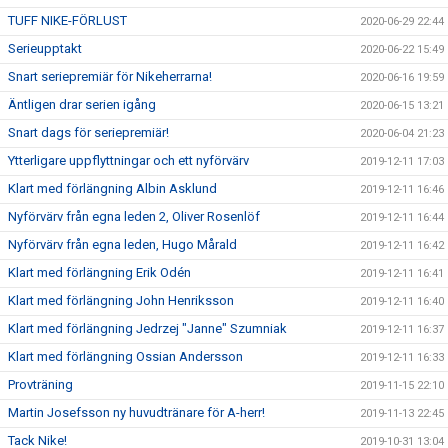
TUFF NIKE-FÖRLUST
2020-06-29 22:44
Serieupptakt
2020-06-22 15:49
Snart seriepremiär för Nikeherrarna!
2020-06-16 19:59
Äntligen drar serien igång
2020-06-15 13:21
Snart dags för seriepremiär!
2020-06-04 21:23
Ytterligare uppflyttningar och ett nyförvärv
2019-12-11 17:03
Klart med förlängning Albin Asklund
2019-12-11 16:46
Nyförvärv från egna leden 2, Oliver Rosenlöf
2019-12-11 16:44
Nyförvärv från egna leden, Hugo Mårald
2019-12-11 16:42
Klart med förlängning Erik Odén
2019-12-11 16:41
Klart med förlängning John Henriksson
2019-12-11 16:40
Klart med förlängning Jedrzej "Janne" Szumniak
2019-12-11 16:37
Klart med förlängning Ossian Andersson
2019-12-11 16:33
Provträning
2019-11-15 22:10
Martin Josefsson ny huvudtränare för A-herr!
2019-11-13 22:45
Tack Nike!
2019-10-31 13:04