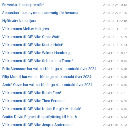
En vecka till seriepremiär!
2024-03-28 10:13
Sebastian Luuk ny media ansvarig för herrarna
2024-03-27 21:06
Nyförvärv Naoul Ijara
2024-03-11 22:18
Välkommen Melker Hultgren
2024-02-11 11:22
Välkommen till GIF Nike Omar Watt!
2024-01-19 14:09
Välkommen till GIF Nike Krister Holst!
2024-01-15 14:34
Välkommen till GIF Nike Wilmer Hamberg!
2023-12-15 18:47
Välkommen till GIF Nike Sebastiano Traore!
2023-12-15 18:45
Felix Stensson har valt att förlänga sitt kontrakt över 2024.
2023-12-15 16:48
Filip Monell har valt att förlänga sitt kontrakt över 2024.
2023-12-15 16:48
André Ouvin har valt att förlänga sitt kontrakt över 2024.
2023-12-15 16:46
Välkommen till GIF Nike Robin Fors!
2023-12-14 17:51
Välkommen till GIF Nike Theo Persson!
2023-12-13 16:36
Välkommen till GIF Nike Niclas Barglik Michalak!
2023-12-12 16:45
Grattis David Bignert till uppflyttning till Herr A
2023-12-12 16:43
Välkommen till GIF Nike Jesper Andersson!
2023-12-08 14:23