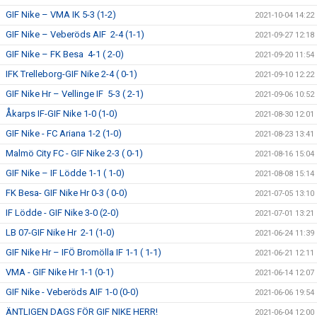
GIF Nike – VMA IK 5-3 (1-2)
2021-10-04 14:22
GIF Nike – Veberöds AIF 2-4 (1-1)
2021-09-27 12:18
GIF Nike – FK Besa 4-1 ( 2-0)
2021-09-20 11:54
IFK Trelleborg-GIF Nike 2-4 ( 0-1)
2021-09-10 12:22
GIF Nike Hr – Vellinge IF 5-3 ( 2-1)
2021-09-06 10:52
Åkarps IF-GIF Nike 1-0 (1-0)
2021-08-30 12:01
GIF Nike - FC Ariana 1-2 (1-0)
2021-08-23 13:41
Malmö City FC - GIF Nike 2-3 ( 0-1)
2021-08-16 15:04
GIF Nike – IF Lödde 1-1 ( 1-0)
2021-08-08 15:14
FK Besa- GIF Nike Hr 0-3 ( 0-0)
2021-07-05 13:10
IF Lödde - GIF Nike 3-0 (2-0)
2021-07-01 13:21
LB 07-GIF Nike Hr 2-1 (1-0)
2021-06-24 11:39
GIF Nike Hr – IFÖ Bromölla IF 1-1 ( 1-1)
2021-06-21 12:11
VMA - GIF Nike Hr 1-1 (0-1)
2021-06-14 12:07
GIF Nike - Veberöds AIF 1-0 (0-0)
2021-06-06 19:54
ÄNTLIGEN DAGS FÖR GIF NIKE HERR!
2021-06-04 12:00