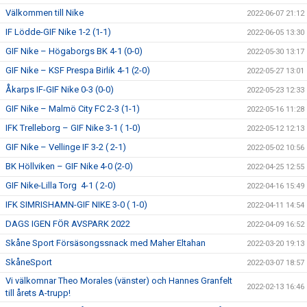
Välkommen till Nike
2022-06-07 21:12
IF Lödde-GIF Nike 1-2 (1-1)
2022-06-05 13:30
GIF Nike – Högaborgs BK 4-1 (0-0)
2022-05-30 13:17
GIF Nike – KSF Prespa Birlik 4-1 (2-0)
2022-05-27 13:01
Åkarps IF-GIF Nike 0-3 (0-0)
2022-05-23 12:33
GIF Nike – Malmö City FC 2-3 (1-1)
2022-05-16 11:28
IFK Trelleborg – GIF Nike 3-1 ( 1-0)
2022-05-12 12:13
GIF Nike – Vellinge IF 3-2 ( 2-1)
2022-05-02 10:56
BK Höllviken – GIF Nike 4-0 (2-0)
2022-04-25 12:55
GIF Nike-Lilla Torg 4-1 ( 2-0)
2022-04-16 15:49
IFK SIMRISHAMN-GIF NIKE 3-0 ( 1-0)
2022-04-11 14:54
DAGS IGEN FÖR AVSPARK 2022
2022-04-09 16:52
Skåne Sport Försäsongssnack med Maher Eltahan
2022-03-20 19:13
SkåneSport
2022-03-07 18:57
Vi välkomnar Theo Morales (vänster) och Hannes Granfelt
2022-02-13 16:46
till årets A-trupp!