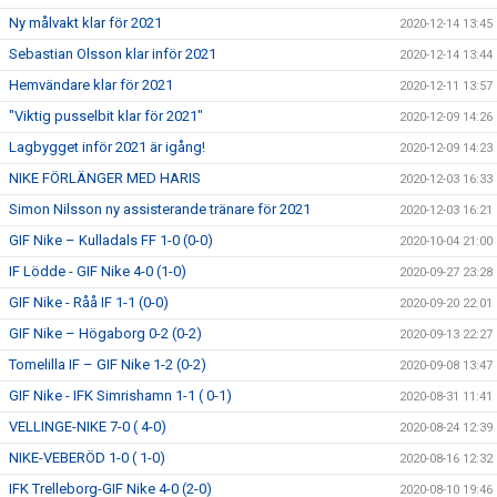
Ny målvakt klar för 2021
2020-12-14 13:45
Sebastian Olsson klar inför 2021
2020-12-14 13:44
Hemvändare klar för 2021
2020-12-11 13:57
"Viktig pusselbit klar för 2021"
2020-12-09 14:26
Lagbygget inför 2021 är igång!
2020-12-09 14:23
NIKE FÖRLÄNGER MED HARIS
2020-12-03 16:33
Simon Nilsson ny assisterande tränare för 2021
2020-12-03 16:21
GIF Nike – Kulladals FF 1-0 (0-0)
2020-10-04 21:00
IF Lödde - GIF Nike 4-0 (1-0)
2020-09-27 23:28
GIF Nike - Råå IF 1-1 (0-0)
2020-09-20 22:01
GIF Nike – Högaborg 0-2 (0-2)
2020-09-13 22:27
Tomelilla IF – GIF Nike 1-2 (0-2)
2020-09-08 13:47
GIF Nike - IFK Simrishamn 1-1 ( 0-1)
2020-08-31 11:41
VELLINGE-NIKE 7-0 ( 4-0)
2020-08-24 12:39
NIKE-VEBERÖD 1-0 ( 1-0)
2020-08-16 12:32
IFK Trelleborg-GIF Nike 4-0 (2-0)
2020-08-10 19:46