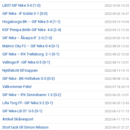
LB07-GIF Nike 5-0 (1-0)
2022-10-03 14:23
GIF Nike - IF lödde 3-1 (0-0)
2022-09-26 16:47
Högaborgs BK – GIF Nike 3-4 (1-1)
2022-09-19 14:04
KSF Prespa Birlik-GIF Nike 4-6 (2-4)
2022-09-12 15:32
GIF Nike – Åkarps IF 2-0 (1-0)
2022-09-05 14:10
Malmö City FC – GIF Nike 0-4 (0-1)
2022-08-29 12:55
GIF Nike – IFK Trelleborg 2-1 (0-1)
2022-08-22 10:50
Vellinge IF -GIF Nike 0-3 (0-1)
2022-08-15 13:01
Nytillskott till truppen
2022-08-13 14:15
GIF Nike - BK Höllviken 0-5 (0-3)
2022-08-08 12:26
Välkommen Felix!
2022-07-18 20:19
GIF Nike – IFK Simrishamn 1-3 (0-2)
2022-06-25 12:01
Lilla Torg FF- GIF Nike 3-2 (0-1)
2022-06-20 12:43
GIF Nike-LB 07 0-3 (0-1)
2022-06-13 11:13
Artikel Skånesport
2022-06-11 13:19
Stort tack till Simon Nilsson
2022-06-07 21:27