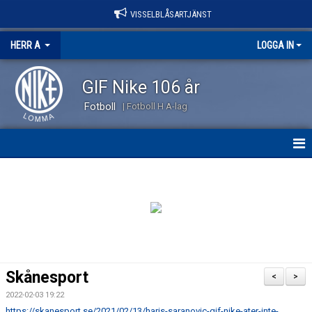
VISSELBLÅSARTJÄNST
HERR A
LOGGA IN
GIF Nike 106 år
Fotboll
| Fotboll H A-lag
HEM
NYHETER
KALENDER
TRUPPEN
Skånesport
<
>
KONTAKT
2022-02-03 19:22
https://skanesport.se/2021/02/13/haris-saranovic-gif-nike-ater-inte-