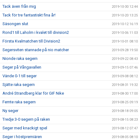
Tack även från mig
2019-10-30 12:44
Tack för tre fantastiskt fina år!
2019-10-20 13:25
Säsongen slut
2019-10-12 16:19
Rond1 till Laholm i kvalet till division2
2019-10-06 11:03
Första Kvalmatchen till Division2
2019-10-01 08:10
Segersviten stannade på nio matcher
2019-09-28 19:50
Nionde raka segern
2019-09-22 08:43
Seger på Vångavallen
2019-09-15 07:46
Vände 0-1 till seger
2019-09-08 08:12
Sjätte raka segern
2019-08-31 19:32
André Strandberg klar för GIF Nike
2019-08-30 17:00
Femte raka segern
2019-08-25 09:19
Ny seger
2019-08-18 09:05
Tredje 3-0 segern på raken
2019-08-15 08:23
Seger med knackigt spel
2019-08-12 07:47
Seger i höstpremiären
2019-08-05 08:10