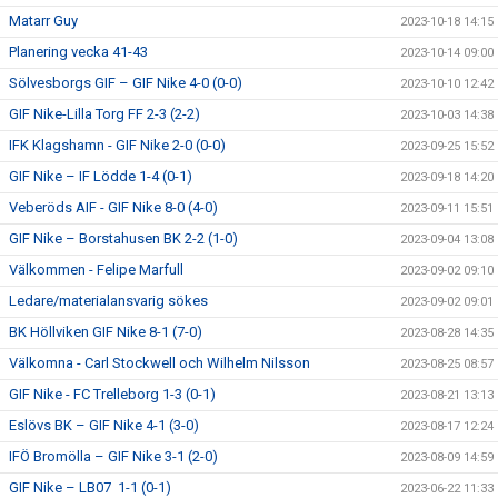
Matarr Guy
2023-10-18 14:15
Planering vecka 41-43
2023-10-14 09:00
Sölvesborgs GIF – GIF Nike 4-0 (0-0)
2023-10-10 12:42
GIF Nike-Lilla Torg FF 2-3 (2-2)
2023-10-03 14:38
IFK Klagshamn - GIF Nike 2-0 (0-0)
2023-09-25 15:52
GIF Nike – IF Lödde 1-4 (0-1)
2023-09-18 14:20
Veberöds AIF - GIF Nike 8-0 (4-0)
2023-09-11 15:51
GIF Nike – Borstahusen BK 2-2 (1-0)
2023-09-04 13:08
Välkommen - Felipe Marfull
2023-09-02 09:10
Ledare/materialansvarig sökes
2023-09-02 09:01
BK Höllviken GIF Nike 8-1 (7-0)
2023-08-28 14:35
Välkomna - Carl Stockwell och Wilhelm Nilsson
2023-08-25 08:57
GIF Nike - FC Trelleborg 1-3 (0-1)
2023-08-21 13:13
Eslövs BK – GIF Nike 4-1 (3-0)
2023-08-17 12:24
IFÖ Bromölla – GIF Nike 3-1 (2-0)
2023-08-09 14:59
GIF Nike – LB07 1-1 (0-1)
2023-06-22 11:33