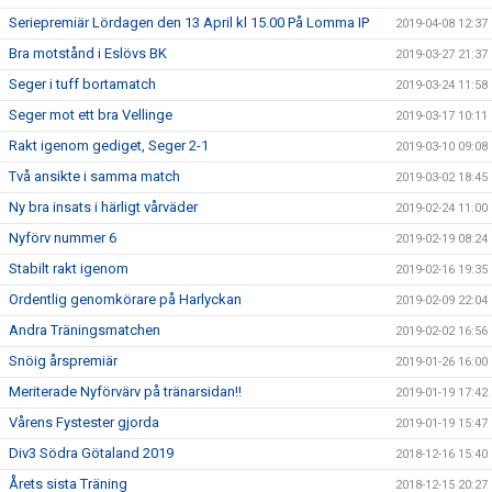
Seriepremiär Lördagen den 13 April kl 15.00 På Lomma IP
2019-04-08 12:37
Bra motstånd i Eslövs BK
2019-03-27 21:37
Seger i tuff bortamatch
2019-03-24 11:58
Seger mot ett bra Vellinge
2019-03-17 10:11
Rakt igenom gediget, Seger 2-1
2019-03-10 09:08
Två ansikte i samma match
2019-03-02 18:45
Ny bra insats i härligt vårväder
2019-02-24 11:00
Nyförv nummer 6
2019-02-19 08:24
Stabilt rakt igenom
2019-02-16 19:35
Ordentlig genomkörare på Harlyckan
2019-02-09 22:04
Andra Träningsmatchen
2019-02-02 16:56
Snöig årspremiär
2019-01-26 16:00
Meriterade Nyförvärv på tränarsidan!!
2019-01-19 17:42
Vårens Fystester gjorda
2019-01-19 15:47
Div3 Södra Götaland 2019
2018-12-16 15:40
Årets sista Träning
2018-12-15 20:27