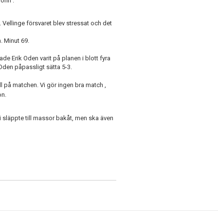
John .
l. Vellinge försvaret blev stressat och det
. Minut 69.
e Erik Oden varit på planen i blott fyra
 Oden påpassligt sätta 5-3.
roll på matchen. Vi gör ingen bra match ,
on.
Vi släppte till massor bakåt, men ska även