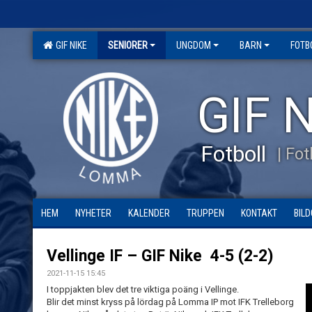
GIF NIKE
SENIORER
UNGDOM
BARN
FOTB
GIF N
Fotboll
| Fo
HEM
NYHETER
KALENDER
TRUPPEN
KONTAKT
BILD
Vellinge IF – GIF Nike 4-5 (2-2)
2021-11-15 15:45
I toppjakten blev det tre viktiga poäng i Vellinge.
Blir det minst kryss på lördag på Lomma IP mot IFK Trelleborg