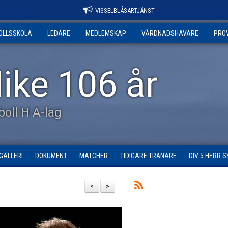
VISSELBLÅSARTJÄNST
OLLSSKOLA
LEDARE
MEDLEMSKAP
VÅRDNADSHAVARE
PRO
ike 106 år
tboll H A-lag
GALLERI
DOKUMENT
MATCHER
TIDIGARE TRÄNARE
DIV 5 HERR 
<
>