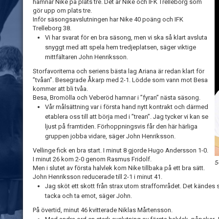
hamnar Nike på plats tre. Det är Nike och IFK Trelleborg som
gör upp om plats tre.
Inför säsongsavslutningen har Nike 40 poäng och IFK
Trelleborg 38.
Vi har svarat för en bra säsong, men vi ska så klart avsluta
snyggt med att spela hem tredjeplatsen, säger viktige
mittfältaren John Henriksson.
Storfavoriterna och seriens bästa lag Ariana är redan klart för
”tvåan”. Besegrade Åkarp med 2-1. Lödde som vann mot Besa
kommer att bli tvåa.
Besa, Bromölla och Veberöd hamnar i ”fyran” nästa säsong.
Vår målsättning var i första hand nytt kontrakt och därmed
etablera oss till att börja med i ”trean”. Jag tycker vi kan se
ljust på framtiden. Förhoppningsvis får den här härliga
gruppen jobba vidare, säger John Henriksson.
Vellinge fick en bra start. I minut 8 gjorde Hugo Andersson 1-0.
I minut 26 kom 2-0 genom Rasmus Fridolf.
5
Men i slutet av första halvlek kom Nike tillbaka på ett bra sätt.
John Henriksson reducerade till 2-1 i minut 41.
Jag sköt ett skott från strax utom straffområdet. Det kändes 
tacka och ta emot, säger John.
På övertid, minut 46 kvitterade Niklas Mårtensson.