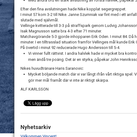
Med andra ord en stark avslutning av första halvlek, påpekar 
Efter den fina avslutningen hade Nike kopplat segergreppet.
I minut 57 kom 3-2 till Nike. Janne Szumniak var fint med i ett anfal
slutade med självmål.
Vellinge kvitterade till 3-3 på straffspark genom Ludvig Johansson
Isak Magnusson satte bra 4-3 efter 71 minuter.
Matchavgörande 5-3 gjorde inhopparen Erik Oden. I minut 84. Då had
minuter. I en tilltrasslad situation framför Vellinges mål kunde Erik
På övertid i minut 92 reducerade Hugo Andersson till 5-4.
Vi vinner fullt rättvist. I andra halvlek hade vi mycket bra kont
men ändå tre poäng. Det är en styrka, påpekar John Henrikss
Nikes huvudtränare Haris Saranovic:
Mycket böljande match där vi var långt ifrån vårt riktiga spel. 
gör mer mål framåt där vi inte är riktigt skärpa.
ALF KARLSSON
Nyhetsarkiv
Välkommen Vincent!