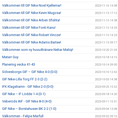
Välkommen till GIF Nike Noel Kjellemar!
2023-11-16 14:08
Välkommen till GIF Nike Kevin Mugosa!
2023-11-15 17:12
Välkommen till GIF Nike Arben Sfishta!
2023-11-15 14:38
Välkommen till GIF Nike Fonti Kanu!
2023-11-15 14:33
Välkommen till GIF Nike Robert Vincze!
2023-11-15 14:23
Välkommen till GIF Nike Adams Bartee!
2023-11-15 09:17
Välkommen som ny huvudtränare Nehar Maliqi!
2023-10-20 21:04
Matarr Guy
2023-10-18 14:15
Planering vecka 41-43
2023-10-14 09:00
Sölvesborgs GIF – GIF Nike 4-0 (0-0)
2023-10-10 12:42
GIF Nike-Lilla Torg FF 2-3 (2-2)
2023-10-03 14:38
IFK Klagshamn - GIF Nike 2-0 (0-0)
2023-09-25 15:52
GIF Nike – IF Lödde 1-4 (0-1)
2023-09-18 14:20
Veberöds AIF - GIF Nike 8-0 (4-0)
2023-09-11 15:51
GIF Nike – Borstahusen BK 2-2 (1-0)
2023-09-04 13:08
Välkommen - Felipe Marfull
2023-09-02 09:10