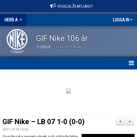
VISSELBLÅSARTJÄNST
HERR A
LOGGA IN
GIF Nike 106 år
Fotboll
| Fotboll H A-lag
HEM
NYHETER
KALENDER
TRUPPEN
GIF Nike – LB 07 1-0 (0-0)
<
>
KONTAKT
2021-10-18 13:55
Sjunde raka segern skrek och jublade Nike