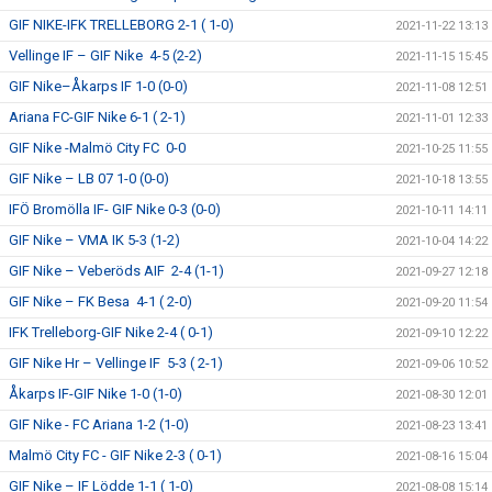
GIF NIKE-IFK TRELLEBORG 2-1 ( 1-0)
2021-11-22 13:13
Vellinge IF – GIF Nike 4-5 (2-2)
2021-11-15 15:45
GIF Nike–Åkarps IF 1-0 (0-0)
2021-11-08 12:51
Ariana FC-GIF Nike 6-1 ( 2-1)
2021-11-01 12:33
GIF Nike -Malmö City FC 0-0
2021-10-25 11:55
GIF Nike – LB 07 1-0 (0-0)
2021-10-18 13:55
IFÖ Bromölla IF- GIF Nike 0-3 (0-0)
2021-10-11 14:11
GIF Nike – VMA IK 5-3 (1-2)
2021-10-04 14:22
GIF Nike – Veberöds AIF 2-4 (1-1)
2021-09-27 12:18
GIF Nike – FK Besa 4-1 ( 2-0)
2021-09-20 11:54
IFK Trelleborg-GIF Nike 2-4 ( 0-1)
2021-09-10 12:22
GIF Nike Hr – Vellinge IF 5-3 ( 2-1)
2021-09-06 10:52
Åkarps IF-GIF Nike 1-0 (1-0)
2021-08-30 12:01
GIF Nike - FC Ariana 1-2 (1-0)
2021-08-23 13:41
Malmö City FC - GIF Nike 2-3 ( 0-1)
2021-08-16 15:04
GIF Nike – IF Lödde 1-1 ( 1-0)
2021-08-08 15:14