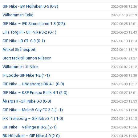
GIF Nike - BK Höllviken 0-5 (0-3)
2022-08-08 12:26
Välkommen Felix!
2022-07-18 20:19
GIF Nike – IFK Simrishamn 1-3 (0-2)
2022-06-25 12:01
Lilla Torg FF- GIF Nike 3-2 (0-1)
2022-06-20 12:43
GIF Nike-LB 07 0-3 (0-1)
2022-06-13 11:13
Artikel Skånesport
2022-06-11 13:19
Stort tack till Simon Nilsson
2022-06-07 21:27
Välkommen till Nike
2022-06-07 21:12
IF Lödde-GIF Nike 1-2 (1-1)
2022-06-05 13:30
GIF Nike – Högaborgs BK 4-1 (0-0)
2022-05-30 13:17
GIF Nike – KSF Prespa Birlik 4-1 (2-0)
2022-05-27 13:01
Åkarps IF-GIF Nike 0-3 (0-0)
2022-05-23 12:33
GIF Nike – Malmö City FC 2-3 (1-1)
2022-05-16 11:28
IFK Trelleborg – GIF Nike 3-1 ( 1-0)
2022-05-12 12:13
GIF Nike – Vellinge IF 3-2 ( 2-1)
2022-05-02 10:56
BK Höllviken – GIF Nike 4-0 (2-0)
2022-04-25 12:55