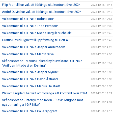
Filip Monell har valt att förlänga sitt kontrakt över 2024.
2023-12-15 16:48
André Ouvin har valt att förlänga sitt kontrakt över 2024.
2023-12-15 16:46
Välkommen till GIF Nike Robin Fors!
2023-12-14 17:51
Välkommen till GIF Nike Theo Persson!
2023-12-13 16:36
Välkommen till GIF Nike Niclas Barglik Michalak!
2023-12-12 16:45
Grattis David Bignert till uppflyttning till Herr A
2023-12-12 16:43
Välkommen till GIF Nike Jesper Andersson!
2023-12-08 14:23
Välkommen till GIF Nike Martin Silva!
2023-12-07 17:50
Skånesport.se - Marius Helstad ny burväktare i GIF Nike –
2023-12-06 19:57
”Äntligen hittade vi en lösning”
Välkommen till GIF Nike Jesper Myndel!
2023-12-06 18:36
Välkommen till GIF Nike David Åstrand!
2023-12-06 18:35
Välkommen till GIF Nike Marius Helstad!
2023-12-06 18:30
William Engdahl har valt att förlänga sitt kontrakt över 2024.
2023-12-01 18:22
Skånesport.se - Intervju med Kevin - "Kevin Mugoša mot
2023-11-20 14:31
nya utmaningar i GIF Nike"
Välkommen till GIF Nike Calle Sjögren!
2023-11-16 14:10