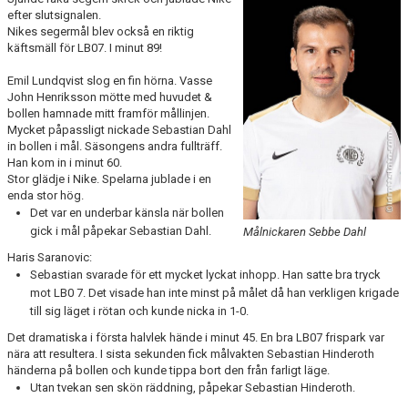
BILDGALLERI
efter slutsignalen.
Nikes segermål blev också en riktig
käftsmäll för LB07. I minut 89!
DOKUMENT
Emil Lundqvist slog en fin hörna. Vasse
MATCHER
John Henriksson mötte med huvudet &
bollen hamnade mitt framför mållinjen.
TIDIGARE TRÄNARE
Mycket påpassligt nickade Sebastian Dahl
in bollen i mål. Säsongens andra fullträff.
Han kom in i minut 60.
DIV 5 HERR SYDVÄSTRA SKÅNE 2026
Stor glädje i Nike. Spelarna jublade i en
enda stor hög.
DIVISION 2 HERR B SKÅNE
Det var en underbar känsla när bollen
gick i mål påpekar Sebastian Dahl.
Målnickaren Sebbe Dahl
Haris Saranovic:
Sebastian svarade för ett mycket lyckat inhopp. Han satte bra tryck
mot LB0 7. Det visade han inte minst på målet då han verkligen krigade
till sig läget i rötan och kunde nicka in 1-0.
Det dramatiska i första halvlek hände i minut 45. En bra LB07 frispark var
nära att resultera. I sista sekunden fick målvakten Sebastian Hinderoth
händerna på bollen och kunde tippa bort den från farligt läge.
Utan tvekan sen skön räddning, påpekar Sebastian Hinderoth.