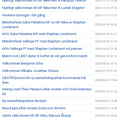
Hjärtligt välkommen till GIF Nike Herr A Hampus Tsilkos!
2025-12-13 16:58
Hjärtligt välkommen till GIF Nike Herr A Ludvik Stagmo!
2025-12-13 07:54
Höstens träningar i full gång
2025-11-11 17:19
Matchreferat Saba Palestina KIF vs GIF Nike av Stephan
2025-04-14 16:06
Lindstrand
Inför Saba Palestina KIF med Stephan Lindstrand
2025-04-09 21:57
Matchreferat Vellinge FF med Stephan Lindstrand.
2025-04-05 21:46
Inför Vellinge FF med Stephan Lindstrand vid pennan
2025-04-02 23:18
Match mot LB07 slutar 0-0 efter en väl genomförd match
2025-02-15 02:16
Välkommen Benjamin Silva
2024-08-26 10:15
Välkommen tillbaka Jonathan Olsson
2024-07-18 01:01
GASTRO|nome blir ny samarbetspartner kommande två
2024-06-30 17:44
åren.
Intervju med Theo Persson efter vinsten mot Teckomatorps
2024-06-15 21:22
SK
Ny samarbetspartner Andsjö!
2024-06-02 14:38
Naoul Ijara efter vinsten borta mot Wormo
2024-05-27 16:34
Varmt välkommen till GIF Nike, Marcus Åberg!
2024-05-16 10:46