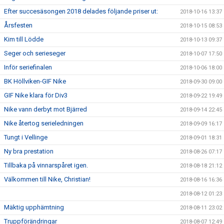
Efter succesäsongen 2018 delades följande priser ut:
2018-10-16 13:37
Årsfesten
2018-10-15 08:53
Kim till Lödde
2018-10-13 09:37
Seger och serieseger
2018-10-07 17:50
Inför seriefinalen
2018-10-06 18:00
BK Höllviken-GIF Nike
2018-09-30 09:00
GIF Nike klara för Div3
2018-09-22 19:49
Nike vann derbyt mot Bjärred
2018-09-14 22:45
Nike återtog serieledningen
2018-09-09 16:17
Tungt i Vellinge
2018-09-01 18:31
Ny bra prestation
2018-08-26 07:17
Tillbaka på vinnarspåret igen.
2018-08-18 21:12
Välkommen till Nike, Christian!
2018-08-16 16:36
2018-08-12 01:23
Mäktig upphämtning
2018-08-11 23:02
Truppförändringar
2018-08-07 12:49