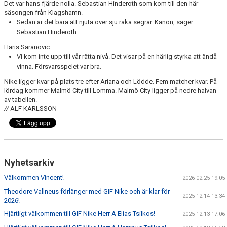
Det var hans fjärde nolla. Sebastian Hinderoth som kom till den här
säsongen från Klagshamn.
Sedan är det bara att njuta över sju raka segrar. Kanon, säger
Sebastian Hinderoth.
Haris Saranovic:
Vi kom inte upp till vår rätta nivå. Det visar på en härlig styrka att ändå
vinna. Försvarsspelet var bra.
Nike ligger kvar på plats tre efter Ariana och Lödde. Fem matcher kvar. På
lördag kommer Malmö City till Lomma. Malmö City ligger på nedre halvan
av tabellen.
//
ALF KARLSSON
Nyhetsarkiv
Välkommen Vincent!
2026-02-25 19:05
Theodore Vallneus förlänger med GIF Nike och är klar för
2025-12-14 13:34
2026!
Hjärtligt välkommen till GIF Nike Herr A Elias Tsilkos!
2025-12-13 17:06