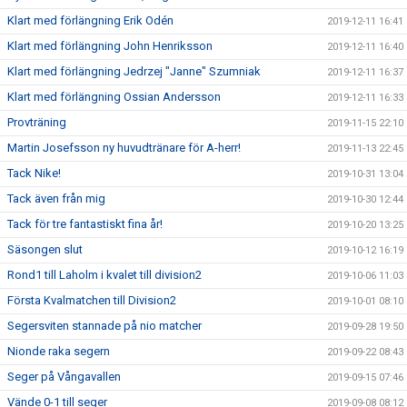
Klart med förlängning Erik Odén
2019-12-11 16:41
Klart med förlängning John Henriksson
2019-12-11 16:40
Klart med förlängning Jedrzej "Janne" Szumniak
2019-12-11 16:37
Klart med förlängning Ossian Andersson
2019-12-11 16:33
Provträning
2019-11-15 22:10
Martin Josefsson ny huvudtränare för A-herr!
2019-11-13 22:45
Tack Nike!
2019-10-31 13:04
Tack även från mig
2019-10-30 12:44
Tack för tre fantastiskt fina år!
2019-10-20 13:25
Säsongen slut
2019-10-12 16:19
Rond1 till Laholm i kvalet till division2
2019-10-06 11:03
Första Kvalmatchen till Division2
2019-10-01 08:10
Segersviten stannade på nio matcher
2019-09-28 19:50
Nionde raka segern
2019-09-22 08:43
Seger på Vångavallen
2019-09-15 07:46
Vände 0-1 till seger
2019-09-08 08:12