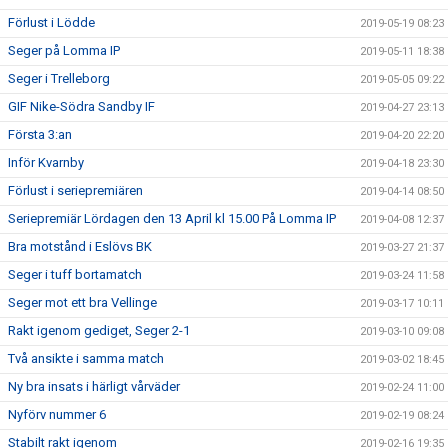
Förlust i Lödde
2019-05-19 08:23
Seger på Lomma IP
2019-05-11 18:38
Seger i Trelleborg
2019-05-05 09:22
GIF Nike-Södra Sandby IF
2019-04-27 23:13
Första 3:an
2019-04-20 22:20
Inför Kvarnby
2019-04-18 23:30
Förlust i seriepremiären
2019-04-14 08:50
Seriepremiär Lördagen den 13 April kl 15.00 På Lomma IP
2019-04-08 12:37
Bra motstånd i Eslövs BK
2019-03-27 21:37
Seger i tuff bortamatch
2019-03-24 11:58
Seger mot ett bra Vellinge
2019-03-17 10:11
Rakt igenom gediget, Seger 2-1
2019-03-10 09:08
Två ansikte i samma match
2019-03-02 18:45
Ny bra insats i härligt vårväder
2019-02-24 11:00
Nyförv nummer 6
2019-02-19 08:24
Stabilt rakt igenom
2019-02-16 19:35