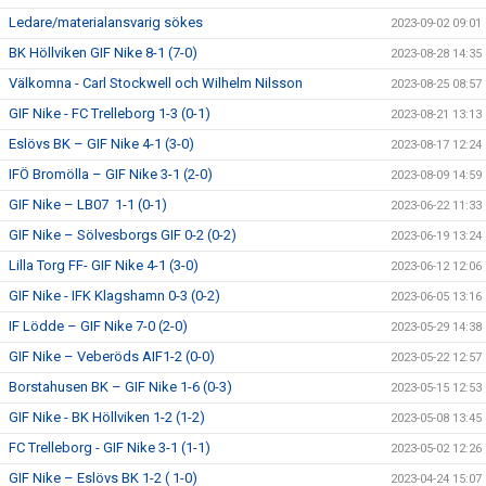
Ledare/materialansvarig sökes
2023-09-02 09:01
BK Höllviken GIF Nike 8-1 (7-0)
2023-08-28 14:35
Välkomna - Carl Stockwell och Wilhelm Nilsson
2023-08-25 08:57
GIF Nike - FC Trelleborg 1-3 (0-1)
2023-08-21 13:13
Eslövs BK – GIF Nike 4-1 (3-0)
2023-08-17 12:24
IFÖ Bromölla – GIF Nike 3-1 (2-0)
2023-08-09 14:59
GIF Nike – LB07 1-1 (0-1)
2023-06-22 11:33
GIF Nike – Sölvesborgs GIF 0-2 (0-2)
2023-06-19 13:24
Lilla Torg FF- GIF Nike 4-1 (3-0)
2023-06-12 12:06
GIF Nike - IFK Klagshamn 0-3 (0-2)
2023-06-05 13:16
IF Lödde – GIF Nike 7-0 (2-0)
2023-05-29 14:38
GIF Nike – Veberöds AIF1-2 (0-0)
2023-05-22 12:57
Borstahusen BK – GIF Nike 1-6 (0-3)
2023-05-15 12:53
GIF Nike - BK Höllviken 1-2 (1-2)
2023-05-08 13:45
FC Trelleborg - GIF Nike 3-1 (1-1)
2023-05-02 12:26
GIF Nike – Eslövs BK 1-2 ( 1-0)
2023-04-24 15:07