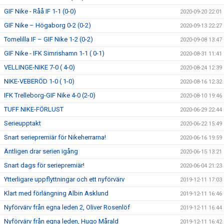
GIF Nike - Råå IF 1-1 (0-0)
2020-09-20 22:01
GIF Nike – Högaborg 0-2 (0-2)
2020-09-13 22:27
Tomelilla IF – GIF Nike 1-2 (0-2)
2020-09-08 13:47
GIF Nike - IFK Simrishamn 1-1 ( 0-1)
2020-08-31 11:41
VELLINGE-NIKE 7-0 ( 4-0)
2020-08-24 12:39
NIKE-VEBERÖD 1-0 ( 1-0)
2020-08-16 12:32
IFK Trelleborg-GIF Nike 4-0 (2-0)
2020-08-10 19:46
TUFF NIKE-FÖRLUST
2020-06-29 22:44
Serieupptakt
2020-06-22 15:49
Snart seriepremiär för Nikeherrarna!
2020-06-16 19:59
Äntligen drar serien igång
2020-06-15 13:21
Snart dags för seriepremiär!
2020-06-04 21:23
Ytterligare uppflyttningar och ett nyförvärv
2019-12-11 17:03
Klart med förlängning Albin Asklund
2019-12-11 16:46
Nyförvärv från egna leden 2, Oliver Rosenlöf
2019-12-11 16:44
Nyförvärv från egna leden, Hugo Mårald
2019-12-11 16:42