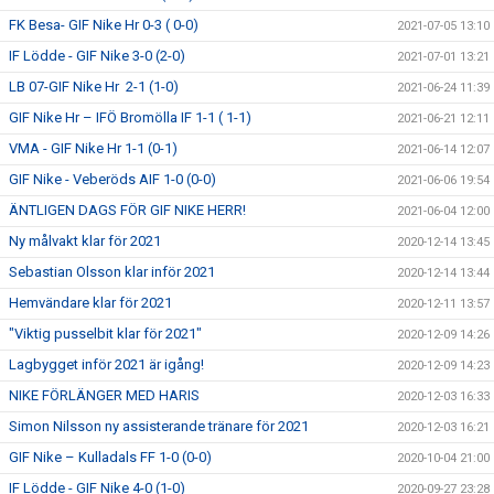
FK Besa- GIF Nike Hr 0-3 ( 0-0)
2021-07-05 13:10
IF Lödde - GIF Nike 3-0 (2-0)
2021-07-01 13:21
LB 07-GIF Nike Hr 2-1 (1-0)
2021-06-24 11:39
GIF Nike Hr – IFÖ Bromölla IF 1-1 ( 1-1)
2021-06-21 12:11
VMA - GIF Nike Hr 1-1 (0-1)
2021-06-14 12:07
GIF Nike - Veberöds AIF 1-0 (0-0)
2021-06-06 19:54
ÄNTLIGEN DAGS FÖR GIF NIKE HERR!
2021-06-04 12:00
Ny målvakt klar för 2021
2020-12-14 13:45
Sebastian Olsson klar inför 2021
2020-12-14 13:44
Hemvändare klar för 2021
2020-12-11 13:57
"Viktig pusselbit klar för 2021"
2020-12-09 14:26
Lagbygget inför 2021 är igång!
2020-12-09 14:23
NIKE FÖRLÄNGER MED HARIS
2020-12-03 16:33
Simon Nilsson ny assisterande tränare för 2021
2020-12-03 16:21
GIF Nike – Kulladals FF 1-0 (0-0)
2020-10-04 21:00
IF Lödde - GIF Nike 4-0 (1-0)
2020-09-27 23:28