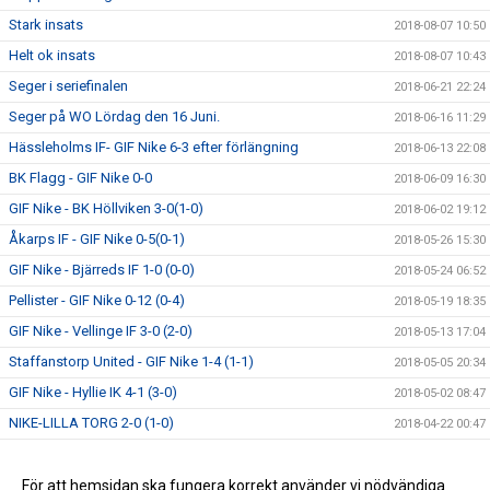
Stark insats
2018-08-07 10:50
Helt ok insats
2018-08-07 10:43
Seger i seriefinalen
2018-06-21 22:24
Seger på WO Lördag den 16 Juni.
2018-06-16 11:29
Hässleholms IF- GIF Nike 6-3 efter förlängning
2018-06-13 22:08
BK Flagg - GIF Nike 0-0
2018-06-09 16:30
GIF Nike - BK Höllviken 3-0(1-0)
2018-06-02 19:12
Åkarps IF - GIF Nike 0-5(0-1)
2018-05-26 15:30
GIF Nike - Bjärreds IF 1-0 (0-0)
2018-05-24 06:52
Pellister - GIF Nike 0-12 (0-4)
2018-05-19 18:35
GIF Nike - Vellinge IF 3-0 (2-0)
2018-05-13 17:04
Staffanstorp United - GIF Nike 1-4 (1-1)
2018-05-05 20:34
GIF Nike - Hyllie IK 4-1 (3-0)
2018-05-02 08:47
NIKE-LILLA TORG 2-0 (1-0)
2018-04-22 00:47
FC TRELLEBORG-NIKE 5-1 ( 1-0)
2018-04-14 00:52
GIF NIKE-KSF KOSOVA IF 8-0 (1-0)
För att hemsidan ska fungera korrekt använder vi nödvändiga
2018-04-07 00:49