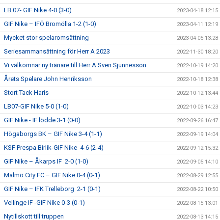
LB 07- GIF Nike 4-0 (3-0)
2023-04-18 12:15
GIF Nike – IFÖ Bromölla 1-2 (1-0)
2023-04-11 12:19
Mycket stor spelaromsättning
2023-04-05 13:28
Seriesammansättning för Herr A 2023
2022-11-30 18:20
Vi välkomnar ny tränare till Herr A Sven Sjunnesson
2022-10-19 14:20
Årets Spelare John Henriksson
2022-10-18 12:38
Stort Tack Haris
2022-10-12 13:44
LB07-GIF Nike 5-0 (1-0)
2022-10-03 14:23
GIF Nike - IF lödde 3-1 (0-0)
2022-09-26 16:47
Högaborgs BK – GIF Nike 3-4 (1-1)
2022-09-19 14:04
KSF Prespa Birlik-GIF Nike 4-6 (2-4)
2022-09-12 15:32
GIF Nike – Åkarps IF 2-0 (1-0)
2022-09-05 14:10
Malmö City FC – GIF Nike 0-4 (0-1)
2022-08-29 12:55
GIF Nike – IFK Trelleborg 2-1 (0-1)
2022-08-22 10:50
Vellinge IF -GIF Nike 0-3 (0-1)
2022-08-15 13:01
Nytillskott till truppen
2022-08-13 14:15