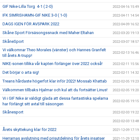
GIF Nike-Lilla Torg 4-1 ( 2-0)
2022-04-16 15:49
IFK SIMRISHAMN-GIF NIKE 3-0 ( 1-0)
2022-04-11 14:54
DAGS IGEN FÖR AVSPARK 2022
2022-04-09 16:52
Skåne Sport Försäsongssnack med Maher Eltahan
2022-03-20 19:13
SkåneSport
2022-03-07 18:57
Vi välkomnar Theo Morales (vänster) och Hannes Granfelt
2022-02-13 16:46
till årets A-trupp!
NIKE-sonen tillika vår kapten förlänger över 2022 också!
2022-02-11 15:56
Det börjar o arta sig!
2022-02-11 14:32
Treans hårdaste högerfot klar inför 2022! Mossab Khattab
2022-02-05 19:23
Välkommen tillbaks Hjalmar och kul att du fortsätter Linus!
2022-02-05 19:20
Vi i GIF Nike är väldigt glada att dessa fantastiska spelarna
2022-02-05 19:15
har förlängt sitt avtal till säsongen
Skånesport
2022-02-03 19:22
2022-02-03 13:48
Årets skyttekung klar för 2022
2021-12-09 17:19
Herrarnas avslutning med prisutdelning för årets insatser
2021-11-29 12:10