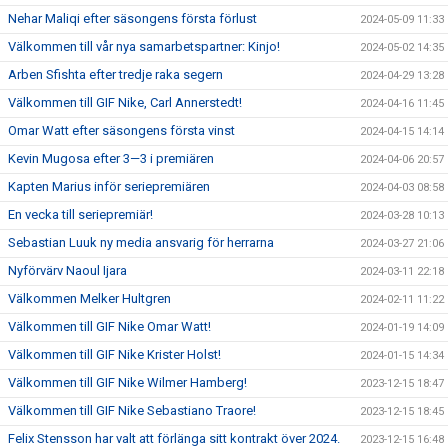
Nehar Maliqi efter säsongens första förlust
2024-05-09 11:33
Välkommen till vår nya samarbetspartner: Kinjo!
2024-05-02 14:35
Arben Sfishta efter tredje raka segern
2024-04-29 13:28
Välkommen till GIF Nike, Carl Annerstedt!
2024-04-16 11:45
Omar Watt efter säsongens första vinst
2024-04-15 14:14
Kevin Mugosa efter 3—3 i premiären
2024-04-06 20:57
Kapten Marius inför seriepremiären
2024-04-03 08:58
En vecka till seriepremiär!
2024-03-28 10:13
Sebastian Luuk ny media ansvarig för herrarna
2024-03-27 21:06
Nyförvärv Naoul Ijara
2024-03-11 22:18
Välkommen Melker Hultgren
2024-02-11 11:22
Välkommen till GIF Nike Omar Watt!
2024-01-19 14:09
Välkommen till GIF Nike Krister Holst!
2024-01-15 14:34
Välkommen till GIF Nike Wilmer Hamberg!
2023-12-15 18:47
Välkommen till GIF Nike Sebastiano Traore!
2023-12-15 18:45
Felix Stensson har valt att förlänga sitt kontrakt över 2024.
2023-12-15 16:48