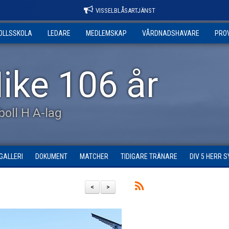
VISSELBLÅSARTJÄNST
OLLSSKOLA
LEDARE
MEDLEMSKAP
VÅRDNADSHAVARE
PRO
ike 106 år
tboll H A-lag
GALLERI
DOKUMENT
MATCHER
TIDIGARE TRÄNARE
DIV 5 HERR 
<
>