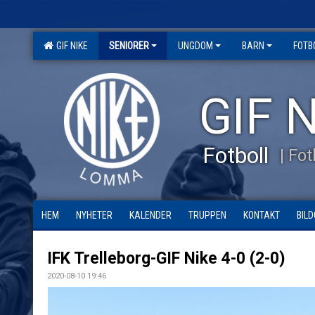
GIF NIKE
SENIORER
UNGDOM
BARN
FOTB
GIF N
Fotboll
| Fo
HEM
NYHETER
KALENDER
TRUPPEN
KONTAKT
BILD
IFK Trelleborg-GIF Nike 4-0 (2-0)
2020-08-10 19:46