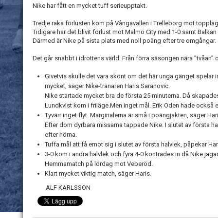
Nike har fått en mycket tuff serieupptakt.
Tredje raka förlusten kom på Vångavallen i Trelleborg mot topplag
Tidigare har det blivit förlust mot Malmö City med 1-0 samt Balkan
Därmed är Nike på sista plats med noll poäng efter tre omgångar.
Det går snabbt i idrottens värld. Från förra säsongen nära ”tvåan” 
Givetvis skulle det vara skönt om det här unga gänget spelar i
mycket, säger Nike-tränaren Haris Saranovic.
Nike startade mycket bra de första 25 minuterna. Då skapades
Lundkvist kom i friläge.Men inget mål. Erik Oden hade också e
Tyvärr inget flyt. Marginalerna är små i poängjakten, säger Hari
Efter dom dyrbara missarna tappade Nike. I slutet av första h
efter hörna.
Tuffa mål att få emot sig i slutet av första halvlek, påpekar Har
3-0 kom i andra halvlek och fyra 4-0 kontrades 
Hemmamatch på lördag mot Veberöd.
Klart mycket viktig match, säger Haris.
ALF KARLSSON