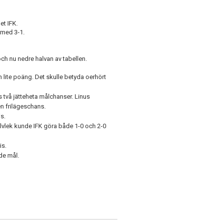
et IFK.
 med 3-1.
och nu nedre halvan av tabellen.
n lite poäng. Det skulle betyda oerhört
 två jätteheta målchanser. Linus
n frilägeschans.
s.
alvlek kunde IFK göra både 1-0 och 2-0
is.
in då Nike jagade mål.