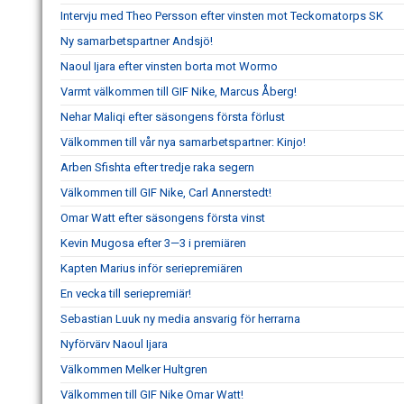
Intervju med Theo Persson efter vinsten mot Teckomatorps SK
Ny samarbetspartner Andsjö!
Naoul Ijara efter vinsten borta mot Wormo
Varmt välkommen till GIF Nike, Marcus Åberg!
Nehar Maliqi efter säsongens första förlust
Välkommen till vår nya samarbetspartner: Kinjo!
Arben Sfishta efter tredje raka segern
Välkommen till GIF Nike, Carl Annerstedt!
Omar Watt efter säsongens första vinst
Kevin Mugosa efter 3—3 i premiären
Kapten Marius inför seriepremiären
En vecka till seriepremiär!
Sebastian Luuk ny media ansvarig för herrarna
Nyförvärv Naoul Ijara
Välkommen Melker Hultgren
Välkommen till GIF Nike Omar Watt!