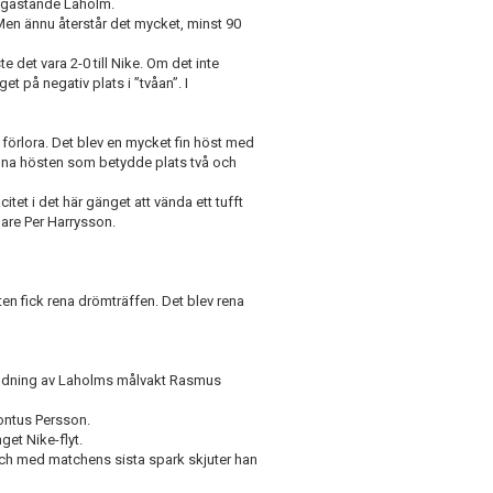
 gästande Laholm.
 Men ännu återstår det mycket, minst 90
 det vara 2-0 till Nike. Om det inte
et på negativ plats i ”tvåan”. I
 förlora. Det blev en mycket fin höst med
nfina hösten som betydde plats två och
itet i det här gänget att vända ett tufft
nare Per Harrysson.
n fick rena drömträffen. Det blev rena
räddning av Laholms målvakt Rasmus
ontus Persson.
get Nike-flyt.
 och med matchens sista spark skjuter han