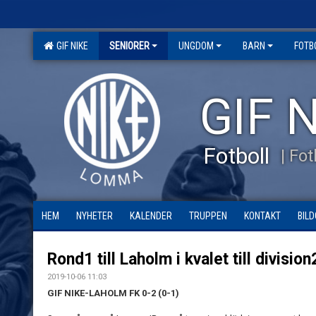
GIF NIKE
SENIORER
UNGDOM
BARN
FOTB
GIF N
Fotboll
| Fo
HEM
NYHETER
KALENDER
TRUPPEN
KONTAKT
BILD
Rond1 till Laholm i kvalet till division
2019-10-06 11:03
GIF NIKE-LAHOLM FK 0-2 (0-1)