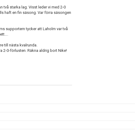
 två starka lag. Visst leder vi med 2-0
lls haft en fin säsong. Var förra säsongen
ms supportern tycker att Laholm var två
ett….
e till nästa kvalrunda.
a 2-0-förlusten. Räkna aldrig bort Nike!