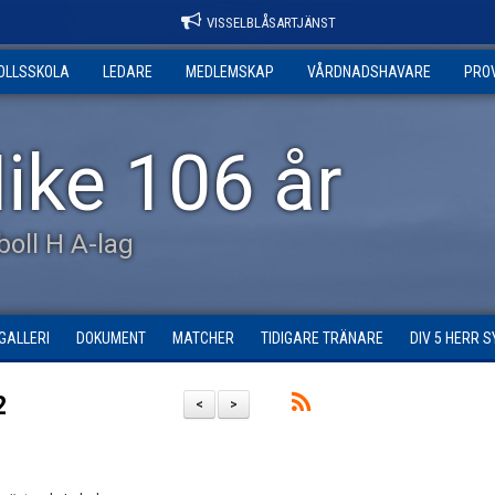
VISSELBLÅSARTJÄNST
OLLSSKOLA
LEDARE
MEDLEMSKAP
VÅRDNADSHAVARE
PRO
ike 106 år
tboll H A-lag
GALLERI
DOKUMENT
MATCHER
TIDIGARE TRÄNARE
DIV 5 HERR 
2
<
>