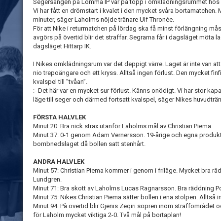
Segersången på Lomma IP var på topp i omklädningsrummet hos
Vi har fått en drömstart i kvalet i den mycket svåra bortamatchen.
minuter, säger Laholms nöjde tränare Ulf Thronée.
För att Nike i returmatchen på lördag ska få minst förlängning måste
avgörs på övertid blir det straffar. Segrarna får i dagsläget möta lag
dagsläget Hittarp IK.
I Nikes omklädningsrum var det deppigt värre. Laget är inte van att
nio trepoängare och ett kryss. Alltså ingen förlust. Den mycket fi
kvalspel till ”tvåan”.
:- Det här var en mycket sur förlust. Känns onödigt. Vi har stor kapac
läge till seger och därmed fortsatt kvalspel, säger Nikes huvudträ
FÖRSTA HALVLEK
Minut 20: Bra nick strax utanför Laholms mål av Christian Piema.
Minut 37: 0-1 genom Adam Vernersson. 19-årige och egna produkte
bombnedslaget då bollen satt stenhårt.
ANDRA HALVLEK
Minut 57: Christian Piema kommer i genom i friläge. Mycket bra 
Lundgren.
Minut 71: Bra skott av Laholms Lucas Ragnarsson. Bra räddning P
Minut 75: Nikes Christian Piema sätter bollen i ena stolpen. Alltså in
Minut 94: På övertid blir Gjenis Zeqiri sopren inom straffområdet
för Laholm mycket viktiga 2-0. Två mål på bortaplan!