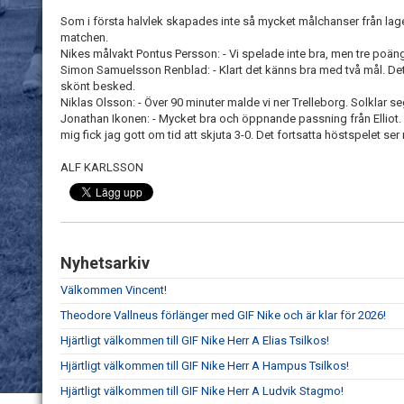
Som i första halvlek skapades inte så mycket målchanser från lag
matchen.
Nikes målvakt Pontus Persson: - Vi spelade inte bra, men tre poäng
Simon Samuelsson Renblad: - Klart det känns bra med två mål. Det h
skönt besked.
Niklas Olsson: - Över 90 minuter malde vi ner Trelleborg. Solklar se
Jonathan Ikonen: - Mycket bra och öppnande passning från Elliot.
mig fick jag gott om tid att skjuta 3-0. Det fortsatta höstspelet s
ALF KARLSSON
Nyhetsarkiv
Välkommen Vincent!
Theodore Vallneus förlänger med GIF Nike och är klar för 2026!
Hjärtligt välkommen till GIF Nike Herr A Elias Tsilkos!
Hjärtligt välkommen till GIF Nike Herr A Hampus Tsilkos!
Hjärtligt välkommen till GIF Nike Herr A Ludvik Stagmo!