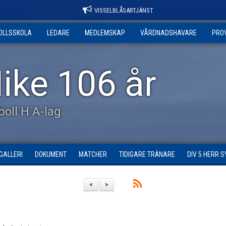
VISSELBLÅSARTJÄNST
OLLSSKOLA
LEDARE
MEDLEMSKAP
VÅRDNADSHAVARE
PRO
ike 106 år
tboll H A-lag
GALLERI
DOKUMENT
MATCHER
TIDIGARE TRÄNARE
DIV 5 HERR 
<
>