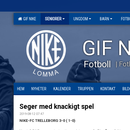
GIF NIKE
SENIORER
UNGDOM
BARN
FOTB
GIF N
Fotboll
| Fo
HEM
NYHETER
KALENDER
TRUPPEN
KONTAKT
BILD
Seger med knackigt spel
2019-08-12 07:47
NIKE-FC TRELLEBORG 3-0 ( 1-0)