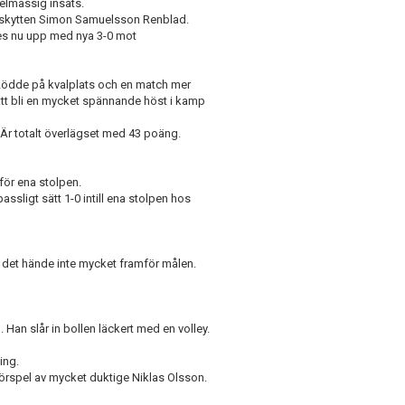
pelmässig insats.
ålsskytten Simon Samuelsson Renblad.
des nu upp med nya 3-0 mot
 Lödde på kvalplats och en match mer
tt bli en mycket spännande höst i kamp
. Är totalt överlägset med 43 poäng.
för ena stolpen.
sligt sätt 1-0 intill ena stolpen hos
n det hände inte mycket framför målen.
Han slår in bollen läckert med en volley.
ing.
förspel av mycket duktige Niklas Olsson.