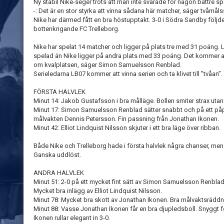
Ny stabil Nike-seger trots att man inte svarade för någon bättre s
-: Det är en stor styrka att vinna sådana här matcher, säger tvåm
Nike har därmed fått en bra höstupptakt. 3-0 i Södra Sandby följ
bottenkrigande FC Trelleborg.
Nike har spelat 14 matcher och ligger på plats tre med 31 poäng.
spelad än Nike ligger på andra plats med 33 poäng. Det kommer a
om kvalplatsen, säger Simon Samuelsson Renblad.
Serieledarna LB07 kommer att vinna serien och ta klivet till ”tvåan”
FÖRSTA HALVLEK
Minut 14: Jakob Gustafsson i bra målläge. Bollen smiter strax utan
Minut 17: Simon Samuelsson Renblad sätter snabbt och på ett påpas
målvakten Dennis Petersson. Fin passning från Jonathan Ikonen.
Minut 42: Elliot Lindquist Nilsson skjuter i ett bra läge över ribban.
Både Nike och Trelleborg hade i första halvlek några chanser, me
Ganska uddlöst.
ANDRA HALVLEK
Minut 51: 2-0 på ett mycket fint sätt av Simon Samuelsson Renblad. 
Mycket bra inlägg av Elliot Lindquist Nilsson.
Minut 78: Mycket bra skott av Jonathan Ikonen. Bra målvaktsräddn
Minut 88: Vasse Jonathan Ikonen får en bra djupledsboll. Snyggt 
Ikonen rullar elegant in 3-0.