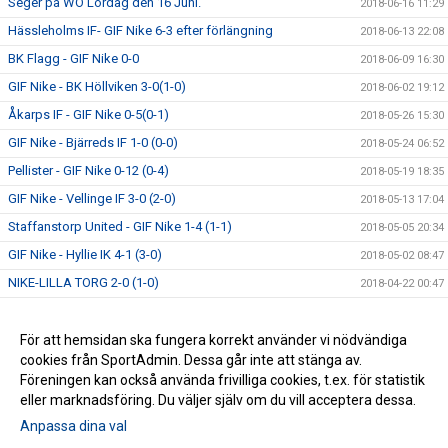
Seger på WO Lördag den 16 Juni.
2018-06-16 11:29
Hässleholms IF- GIF Nike 6-3 efter förlängning
2018-06-13 22:08
BK Flagg - GIF Nike 0-0
2018-06-09 16:30
GIF Nike - BK Höllviken 3-0(1-0)
2018-06-02 19:12
Åkarps IF - GIF Nike 0-5(0-1)
2018-05-26 15:30
GIF Nike - Bjärreds IF 1-0 (0-0)
2018-05-24 06:52
Pellister - GIF Nike 0-12 (0-4)
2018-05-19 18:35
GIF Nike - Vellinge IF 3-0 (2-0)
2018-05-13 17:04
Staffanstorp United - GIF Nike 1-4 (1-1)
2018-05-05 20:34
GIF Nike - Hyllie IK 4-1 (3-0)
2018-05-02 08:47
NIKE-LILLA TORG 2-0 (1-0)
2018-04-22 00:47
FC TRELLEBORG-NIKE 5-1 ( 1-0)
2018-04-14 00:52
GIF NIKE-KSF KOSOVA IF 8-0 (1-0)
För att hemsidan ska fungera korrekt använder vi nödvändiga
2018-04-07 00:49
cookies från SportAdmin. Dessa går inte att stänga av.
NIKE FAVORITTIPPAT "Vi har en mycket intressant trupp"
2018-04-02 00:53
Föreningen kan också använda frivilliga cookies, t.ex. för statistik
eller marknadsföring. Du väljer själv om du vill acceptera dessa.
Anpassa dina val