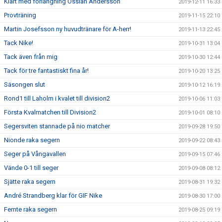
Klart med förlängning Ossian Andersson
2019-12-11 16:33
Provträning
2019-11-15 22:10
Martin Josefsson ny huvudtränare för A-herr!
2019-11-13 22:45
Tack Nike!
2019-10-31 13:04
Tack även från mig
2019-10-30 12:44
Tack för tre fantastiskt fina år!
2019-10-20 13:25
Säsongen slut
2019-10-12 16:19
Rond1 till Laholm i kvalet till division2
2019-10-06 11:03
Första Kvalmatchen till Division2
2019-10-01 08:10
Segersviten stannade på nio matcher
2019-09-28 19:50
Nionde raka segern
2019-09-22 08:43
Seger på Vångavallen
2019-09-15 07:46
Vände 0-1 till seger
2019-09-08 08:12
Sjätte raka segern
2019-08-31 19:32
André Strandberg klar för GIF Nike
2019-08-30 17:00
Femte raka segern
2019-08-25 09:19