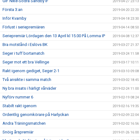
GIF Nike-Södra Sandby IF
2019-04-27 23:13
Första 3:an
2019-04-20 22:20
Inför Kvarnby
2019-04-18 23:30
Förlust i seriepremiären
2019-04-14 08:50
Seriepremiär Lördagen den 13 April kl 15.00 På Lomma IP
2019-04-08 12:37
Bra motstånd i Eslövs BK
2019-03-27 21:37
Seger i tuff bortamatch
2019-03-24 11:58
Seger mot ett bra Vellinge
2019-03-17 10:11
Rakt igenom gediget, Seger 2-1
2019-03-10 09:08
Två ansikte i samma match
2019-03-02 18:45
Ny bra insats i härligt vårväder
2019-02-24 11:00
Nyförv nummer 6
2019-02-19 08:24
Stabilt rakt igenom
2019-02-16 19:35
Ordentlig genomkörare på Harlyckan
2019-02-09 22:04
Andra Träningsmatchen
2019-02-02 16:56
Snöig årspremiär
2019-01-26 16:00