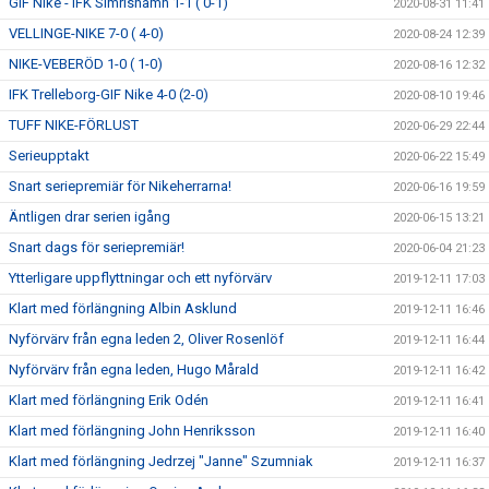
GIF Nike - IFK Simrishamn 1-1 ( 0-1)
2020-08-31 11:41
VELLINGE-NIKE 7-0 ( 4-0)
2020-08-24 12:39
NIKE-VEBERÖD 1-0 ( 1-0)
2020-08-16 12:32
IFK Trelleborg-GIF Nike 4-0 (2-0)
2020-08-10 19:46
TUFF NIKE-FÖRLUST
2020-06-29 22:44
Serieupptakt
2020-06-22 15:49
Snart seriepremiär för Nikeherrarna!
2020-06-16 19:59
Äntligen drar serien igång
2020-06-15 13:21
Snart dags för seriepremiär!
2020-06-04 21:23
Ytterligare uppflyttningar och ett nyförvärv
2019-12-11 17:03
Klart med förlängning Albin Asklund
2019-12-11 16:46
Nyförvärv från egna leden 2, Oliver Rosenlöf
2019-12-11 16:44
Nyförvärv från egna leden, Hugo Mårald
2019-12-11 16:42
Klart med förlängning Erik Odén
2019-12-11 16:41
Klart med förlängning John Henriksson
2019-12-11 16:40
Klart med förlängning Jedrzej "Janne" Szumniak
2019-12-11 16:37