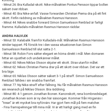
kontring.
- Minut 26: Bra Kulladal-skott. Nike-målvakten Pontus Persson tippar bollen
säkert över ribban.
- Minut 40: Bra Nike-anfall. Vasse forwarden Christian Piema dra på ett fint
skott. Finfin räddning av målvakten Rasmus Hansson.
- Minut 44: Nikes snabbe forward Simon Samuelsson Renblad är farligt
framme. Kulladals-målvakten Rasmus Hansson räddar.
ANDRA HALVLEK
- Minut 53: Kalabalik framför Kulladals-mål. Målvakten Rasmus Hansson
strider tappert. På försök tre i den vassa situationen kan Simon
Samuelsson Renblad till slut sätta 2-1.
- Minut 58: Robin Fors sätter elegant en hörna direkt i mål. Men domaren
hittar en ojusthet och underkänner målet.
- Minut 60: Nikes Niklas Olsson skjuter ett skott. Strax utanför målet.
- Minut 62: Nikes Christian Piema drar på ett skott över ribban. Det var ett
bra läge.
- Minut 65: Niklas Olsson sätter säkert 3-1 på straff. Simon Samuelsson
Renblad fälldes i sin snabba framfart.
- Minut 77: Ny Nike-straff efter fällning. Nu får målvakten Rasmus Hansson
sin revansch på Niklas Olsson. Bra räddning.
- Minut 80: 4-1 genom Jonathan Ikonen. Kanonskott, rena bombnedslaget.
Jonathan Ikonen som är ny den här säsongen. Kommer från Höganäs i
”trean” är ett mycket bra nyförvärv. Har gjort fem mål på fem matcher.
- Fina framspelningar tilll mina mål. Vi är ett härligt gäng med en fin