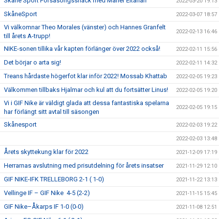
Skåne Sport Försäsongssnack med Maher Eltahan
2022-03-20 19:13
SkåneSport
2022-03-07 18:57
Vi välkomnar Theo Morales (vänster) och Hannes Granfelt
2022-02-13 16:46
till årets A-trupp!
NIKE-sonen tillika vår kapten förlänger över 2022 också!
2022-02-11 15:56
Det börjar o arta sig!
2022-02-11 14:32
Treans hårdaste högerfot klar inför 2022! Mossab Khattab
2022-02-05 19:23
Välkommen tillbaks Hjalmar och kul att du fortsätter Linus!
2022-02-05 19:20
Vi i GIF Nike är väldigt glada att dessa fantastiska spelarna
2022-02-05 19:15
har förlängt sitt avtal till säsongen
Skånesport
2022-02-03 19:22
2022-02-03 13:48
Årets skyttekung klar för 2022
2021-12-09 17:19
Herrarnas avslutning med prisutdelning för årets insatser
2021-11-29 12:10
GIF NIKE-IFK TRELLEBORG 2-1 ( 1-0)
2021-11-22 13:13
Vellinge IF – GIF Nike 4-5 (2-2)
2021-11-15 15:45
GIF Nike–Åkarps IF 1-0 (0-0)
2021-11-08 12:51