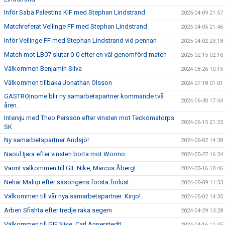
Inför Saba Palestina KIF med Stephan Lindstrand
2025-04-09 21:57
Matchreferat Vellinge FF med Stephan Lindstrand.
2025-04-05 21:46
Inför Vellinge FF med Stephan Lindstrand vid pennan
2025-04-02 23:18
Match mot LB07 slutar 0-0 efter en väl genomförd match
2025-02-15 02:16
Välkommen Benjamin Silva
2024-08-26 10:15
Välkommen tillbaka Jonathan Olsson
2024-07-18 01:01
GASTRO|nome blir ny samarbetspartner kommande två
2024-06-30 17:44
åren.
Intervju med Theo Persson efter vinsten mot Teckomatorps
2024-06-15 21:22
SK
Ny samarbetspartner Andsjö!
2024-06-02 14:38
Naoul Ijara efter vinsten borta mot Wormo
2024-05-27 16:34
Varmt välkommen till GIF Nike, Marcus Åberg!
2024-05-16 10:46
Nehar Maliqi efter säsongens första förlust
2024-05-09 11:33
Välkommen till vår nya samarbetspartner: Kinjo!
2024-05-02 14:35
Arben Sfishta efter tredje raka segern
2024-04-29 13:28
Välkommen till GIF Nike, Carl Annerstedt!
2024-04-16 11:45