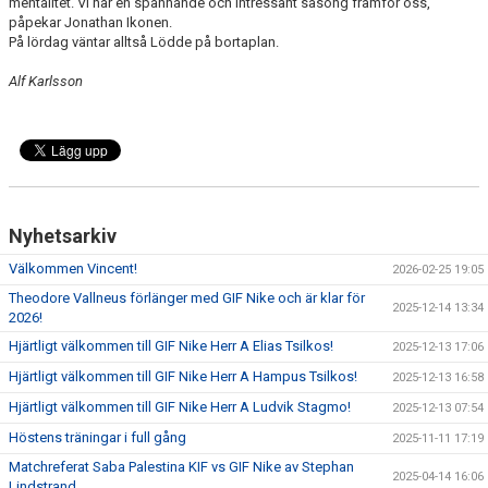
mentalitet. Vi har en spännande och intressant säsong framför oss,
påpekar Jonathan Ikonen.
På lördag väntar alltså Lödde på bortaplan.
Alf Karlsson
Nyhetsarkiv
Välkommen Vincent!
2026-02-25 19:05
Theodore Vallneus förlänger med GIF Nike och är klar för
2025-12-14 13:34
2026!
Hjärtligt välkommen till GIF Nike Herr A Elias Tsilkos!
2025-12-13 17:06
Hjärtligt välkommen till GIF Nike Herr A Hampus Tsilkos!
2025-12-13 16:58
Hjärtligt välkommen till GIF Nike Herr A Ludvik Stagmo!
2025-12-13 07:54
Höstens träningar i full gång
2025-11-11 17:19
Matchreferat Saba Palestina KIF vs GIF Nike av Stephan
2025-04-14 16:06
Lindstrand