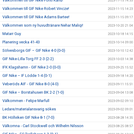
Välkommen till GIF Nike Fonti Kanu!
2023-11-15 14:33
Välkommen till GIF Nike Robert Vincze!
2023-11-15 14:23
Välkommen till GIF Nike Adams Bartee!
2023-11-15 09:17
Välkommen som ny huvudtränare Nehar Maliqi!
2023-10-20 21:04
Matarr Guy
2023-10-18 14:15
Planering vecka 41-43
2023-10-14 09:00
Sölvesborgs GIF – GIF Nike 4-0 (0-0)
2023-10-10 12:42
GIF Nike-Lilla Torg FF 2-3 (2-2)
2023-10-03 14:38
IFK Klagshamn - GIF Nike 2-0 (0-0)
2023-09-25 15:52
GIF Nike – IF Lödde 1-4 (0-1)
2023-09-18 14:20
Veberöds AIF - GIF Nike 8-0 (4-0)
2023-09-11 15:51
GIF Nike – Borstahusen BK 2-2 (1-0)
2023-09-04 13:08
Välkommen - Felipe Marfull
2023-09-02 09:10
Ledare/materialansvarig sökes
2023-09-02 09:01
BK Höllviken GIF Nike 8-1 (7-0)
2023-08-28 14:35
Välkomna - Carl Stockwell och Wilhelm Nilsson
2023-08-25 08:57