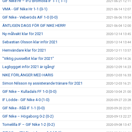
GIF Nike Hr – IFÖ Bromölla IF 1-1 ( 1-1)
2021-06-21 12:11
VMA - GIF Nike Hr 1-1 (0-1)
2021-06-14 12:07
GIF Nike - Veberöds AIF 1-0 (0-0)
2021-06-06 19:54
ÄNTLIGEN DAGS FÖR GIF NIKE HERR!
2021-06-04 12:00
Ny målvakt klar för 2021
2020-12-14 13:45
Sebastian Olsson klar inför 2021
2020-12-14 13:44
Hemvändare klar för 2021
2020-12-11 13:57
"Viktig pusselbit klar för 2021"
2020-12-09 14:26
Lagbygget inför 2021 är igång!
2020-12-09 14:23
NIKE FÖRLÄNGER MED HARIS
2020-12-03 16:33
Simon Nilsson ny assisterande tränare för 2021
2020-12-03 16:21
GIF Nike – Kulladals FF 1-0 (0-0)
2020-10-04 21:00
IF Lödde - GIF Nike 4-0 (1-0)
2020-09-27 23:28
GIF Nike - Råå IF 1-1 (0-0)
2020-09-20 22:01
GIF Nike – Högaborg 0-2 (0-2)
2020-09-13 22:27
Tomelilla IF – GIF Nike 1-2 (0-2)
2020-09-08 13:47