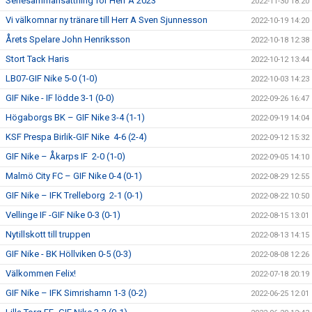
Seriesammansättning för Herr A 2023
2022-11-30 18:20
Vi välkomnar ny tränare till Herr A Sven Sjunnesson
2022-10-19 14:20
Årets Spelare John Henriksson
2022-10-18 12:38
Stort Tack Haris
2022-10-12 13:44
LB07-GIF Nike 5-0 (1-0)
2022-10-03 14:23
GIF Nike - IF lödde 3-1 (0-0)
2022-09-26 16:47
Högaborgs BK – GIF Nike 3-4 (1-1)
2022-09-19 14:04
KSF Prespa Birlik-GIF Nike 4-6 (2-4)
2022-09-12 15:32
GIF Nike – Åkarps IF 2-0 (1-0)
2022-09-05 14:10
Malmö City FC – GIF Nike 0-4 (0-1)
2022-08-29 12:55
GIF Nike – IFK Trelleborg 2-1 (0-1)
2022-08-22 10:50
Vellinge IF -GIF Nike 0-3 (0-1)
2022-08-15 13:01
Nytillskott till truppen
2022-08-13 14:15
GIF Nike - BK Höllviken 0-5 (0-3)
2022-08-08 12:26
Välkommen Felix!
2022-07-18 20:19
GIF Nike – IFK Simrishamn 1-3 (0-2)
2022-06-25 12:01