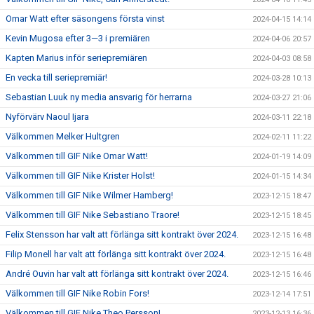
Omar Watt efter säsongens första vinst
2024-04-15 14:14
Kevin Mugosa efter 3—3 i premiären
2024-04-06 20:57
Kapten Marius inför seriepremiären
2024-04-03 08:58
En vecka till seriepremiär!
2024-03-28 10:13
Sebastian Luuk ny media ansvarig för herrarna
2024-03-27 21:06
Nyförvärv Naoul Ijara
2024-03-11 22:18
Välkommen Melker Hultgren
2024-02-11 11:22
Välkommen till GIF Nike Omar Watt!
2024-01-19 14:09
Välkommen till GIF Nike Krister Holst!
2024-01-15 14:34
Välkommen till GIF Nike Wilmer Hamberg!
2023-12-15 18:47
Välkommen till GIF Nike Sebastiano Traore!
2023-12-15 18:45
Felix Stensson har valt att förlänga sitt kontrakt över 2024.
2023-12-15 16:48
Filip Monell har valt att förlänga sitt kontrakt över 2024.
2023-12-15 16:48
André Ouvin har valt att förlänga sitt kontrakt över 2024.
2023-12-15 16:46
Välkommen till GIF Nike Robin Fors!
2023-12-14 17:51
Välkommen till GIF Nike Theo Persson!
2023-12-13 16:36