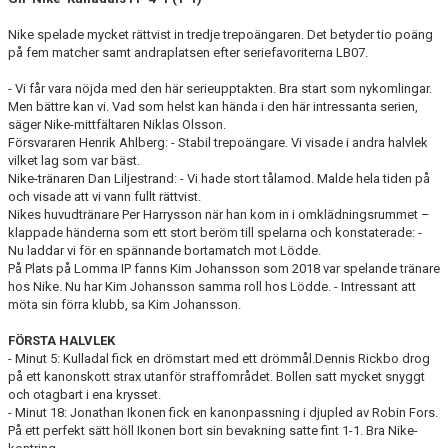
BILDGALLERI
Nike spelade mycket rättvist in tredje trepoängaren. Det betyder tio poäng
på fem matcher samt andraplatsen efter seriefavoriterna LB07.
DOKUMENT
- Vi får vara nöjda med den här serieupptakten. Bra start som nykomlingar.
MATCHER
Men bättre kan vi. Vad som helst kan hända i den här intressanta serien,
säger Nike-mittfältaren Niklas Olsson.
TIDIGARE TRÄNARE
Försvararen Henrik Ahlberg: - Stabil trepoängare. Vi visade i andra halvlek
vilket lag som var bäst.
Nike-tränaren Dan Liljestrand: - Vi hade stort tålamod. Malde hela tiden på
DIV 5 HERR SYDVÄSTRA SKÅNE 2026
och visade att vi vann fullt rättvist.
Nikes huvudtränare Per Harrysson när han kom in i omklädningsrummet –
DIVISION 2 HERR B SKÅNE
klappade händerna som ett stort beröm till spelarna och konstaterade: -
Nu laddar vi för en spännande bortamatch mot Lödde.
På Plats på Lomma IP fanns Kim Johansson som 2018 var spelande tränare
hos Nike. Nu har Kim Johansson samma roll hos Lödde. - Intressant att
möta sin förra klubb, sa Kim Johansson.
FÖRSTA HALVLEK
- Minut 5: Kulladal fick en drömstart med ett drömmål.Dennis Rickbo drog
på ett kanonskott strax utanför straffområdet. Bollen satt mycket snyggt
och otagbart i ena krysset.
- Minut 18: Jonathan Ikonen fick en kanonpassning i djupled av Robin Fors.
På ett perfekt sätt höll Ikonen bort sin bevakning satte fint 1-1. Bra Nike-