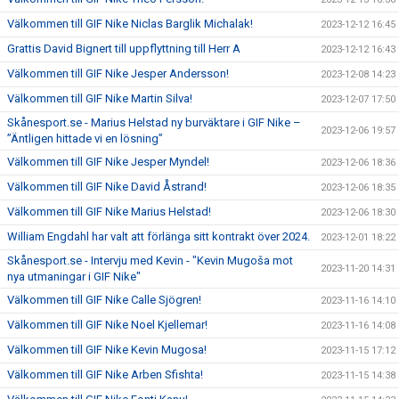
Välkommen till GIF Nike Niclas Barglik Michalak!
2023-12-12 16:45
Grattis David Bignert till uppflyttning till Herr A
2023-12-12 16:43
Välkommen till GIF Nike Jesper Andersson!
2023-12-08 14:23
Välkommen till GIF Nike Martin Silva!
2023-12-07 17:50
Skånesport.se - Marius Helstad ny burväktare i GIF Nike –
2023-12-06 19:57
”Äntligen hittade vi en lösning”
Välkommen till GIF Nike Jesper Myndel!
2023-12-06 18:36
Välkommen till GIF Nike David Åstrand!
2023-12-06 18:35
Välkommen till GIF Nike Marius Helstad!
2023-12-06 18:30
William Engdahl har valt att förlänga sitt kontrakt över 2024.
2023-12-01 18:22
Skånesport.se - Intervju med Kevin - "Kevin Mugoša mot
2023-11-20 14:31
nya utmaningar i GIF Nike"
Välkommen till GIF Nike Calle Sjögren!
2023-11-16 14:10
Välkommen till GIF Nike Noel Kjellemar!
2023-11-16 14:08
Välkommen till GIF Nike Kevin Mugosa!
2023-11-15 17:12
Välkommen till GIF Nike Arben Sfishta!
2023-11-15 14:38