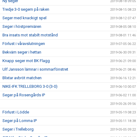
Ny seger
2019-08-18 09:05
Tredje 3-0 segern på raken
2019-08-15 08:23
Seger med knackigt spel
2019-08-12 07:47
Seger i höstpremiären
2019-08-05 08:10
Bra insats mot stabilt motstånd
2019-08-01 11:46
Förlust i våravslutningen
2019-07-05 06:22
Bekväm seger i hettan
2019-06-30 09:31
Knapp seger mot BK Flagg
2019-06-21 09:00
Ulf Jansson lämnar i sommarfönstret
2019-06-21 08:46
Blixtar avbröt matchen
2019-06-16 12:21
NIKE-IFK TRELLEBORG 3-0 (3-0)
2019-06-10 00:07
Seger på Rosengårds IP
2019-06-02 11:00
2019-05-26 09:56
Förlust i Lödde
2019-05-19 08:23
Seger på Lomma IP
2019-05-11 18:38
Seger i Trelleborg
2019-05-05 09:22