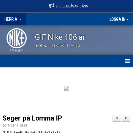
VISSELBLÅSARTJÄNST
HERR A
LOGGA IN
GIF Nike 106 år
Fotboll
| Fotboll H A-lag
HEM
NYHETER
KALENDER
TRUPPEN
Seger på Lomma IP
<
>
KONTAKT
2019-05-11 18:38
GIF Nike-Kulladals FF 4-1 (1-1)