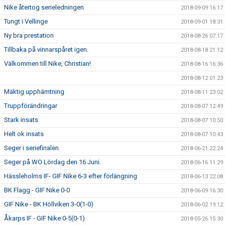
Nike återtog serieledningen
2018-09-09 16:17
Tungt i Vellinge
2018-09-01 18:31
Ny bra prestation
2018-08-26 07:17
Tillbaka på vinnarspåret igen.
2018-08-18 21:12
Välkommen till Nike, Christian!
2018-08-16 16:36
2018-08-12 01:23
Mäktig upphämtning
2018-08-11 23:02
Truppförändringar
2018-08-07 12:49
Stark insats
2018-08-07 10:50
Helt ok insats
2018-08-07 10:43
Seger i seriefinalen
2018-06-21 22:24
Seger på WO Lördag den 16 Juni.
2018-06-16 11:29
Hässleholms IF- GIF Nike 6-3 efter förlängning
2018-06-13 22:08
BK Flagg - GIF Nike 0-0
2018-06-09 16:30
GIF Nike - BK Höllviken 3-0(1-0)
2018-06-02 19:12
Åkarps IF - GIF Nike 0-5(0-1)
2018-05-26 15:30