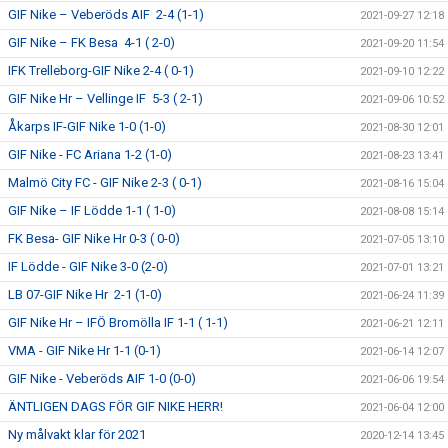
GIF Nike – Veberöds AIF 2-4 (1-1)
2021-09-27 12:18
GIF Nike – FK Besa 4-1 ( 2-0)
2021-09-20 11:54
IFK Trelleborg-GIF Nike 2-4 ( 0-1)
2021-09-10 12:22
GIF Nike Hr – Vellinge IF 5-3 ( 2-1)
2021-09-06 10:52
Åkarps IF-GIF Nike 1-0 (1-0)
2021-08-30 12:01
GIF Nike - FC Ariana 1-2 (1-0)
2021-08-23 13:41
Malmö City FC - GIF Nike 2-3 ( 0-1)
2021-08-16 15:04
GIF Nike – IF Lödde 1-1 ( 1-0)
2021-08-08 15:14
FK Besa- GIF Nike Hr 0-3 ( 0-0)
2021-07-05 13:10
IF Lödde - GIF Nike 3-0 (2-0)
2021-07-01 13:21
LB 07-GIF Nike Hr 2-1 (1-0)
2021-06-24 11:39
GIF Nike Hr – IFÖ Bromölla IF 1-1 ( 1-1)
2021-06-21 12:11
VMA - GIF Nike Hr 1-1 (0-1)
2021-06-14 12:07
GIF Nike - Veberöds AIF 1-0 (0-0)
2021-06-06 19:54
ÄNTLIGEN DAGS FÖR GIF NIKE HERR!
2021-06-04 12:00
Ny målvakt klar för 2021
2020-12-14 13:45