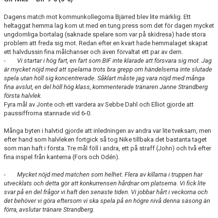
BILDGALLERI
Dagens match mot kommunkollegorna Bjärred blev lite märklig. Ett
heltaggat hemma lag kom ut med en tung press som det för dagen mycket
DOKUMENT
ungdomliga bortalag (saknade spelare som var på skidresa) hade stora
problem att freda sig mot. Redan efter en kvart hade hemmalaget skapat
MATCHER
ett halvdussin fina målchanser och även förvaltat ett par av dem.
- Vi startar i hög fart, en fart som BIF inte klarade att försvara sig mot. Jag
TIDIGARE TRÄNARE
är mycket nöjd med att spelarna trots bra grepp om händelserna inte slutade
spela utan höll sig koncentrerade. Såklart måste jag vara nöjd med många
fina avslut, en del höll hög klass, kommenterade tränaren Janne Strandberg
DIV 5 HERR SYDVÄSTRA SKÅNE 2026
första halvlek.
Fyra mål av Jonte och ett vardera av Sebbe Dahl och Elliot gjorde att
DIVISION 2 HERR B SKÅNE
paussiffrorna stannade vid 6-0.
Många byten i halvtid gjorde att inledningen av andra var lite tveksam, men
efter hand som halvleken fortgick så tog Nike tillbaka det bastanta taget
som man haft i första. Tre mål föll i andra, ett på straff (John) och två efter
fina inspel från kanterna (Fors och Odén).
- Mycket nöjd med matchen som helhet. Flera av killarna i truppen har
utvecklats och detta gör att konkurrensen hårdnar om platserna. Vi fick lite
svar på en del frågor vi haft den senaste tiden. Vi jobbar hårt i veckorna och
det behöver vi göra eftersom vi ska spela på en högre nivå denna säsong än
förra, avslutar tränare Strandberg.