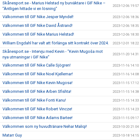
Skånesport.se - Marius Helstad ny burväktare i GIF Nike –
2023-12-06 19:57
”Äntligen hittade vi en lösning”
Välkommen till GIF Nike Jesper Myndel!
2023-12-06 18:36
Välkommen till GIF Nike David Åstrand!
2023-12-06 18:35
Välkommen till GIF Nike Marius Helstad!
2023-12-06 18:30
William Engdahl har valt att förlänga sitt kontrakt över 2024.
2023-12-01 18:22
Skånesport.se - Intervju med Kevin - "Kevin Mugoša mot
2023-11-20 14:31
nya utmaningar i GIF Nike"
Välkommen till GIF Nike Calle Sjögren!
2023-11-16 14:10
Välkommen till GIF Nike Noel Kjellemar!
2023-11-16 14:08
Välkommen till GIF Nike Kevin Mugosa!
2023-11-15 17:12
Välkommen till GIF Nike Arben Sfishta!
2023-11-15 14:38
Välkommen till GIF Nike Fonti Kanu!
2023-11-15 14:33
Välkommen till GIF Nike Robert Vincze!
2023-11-15 14:23
Välkommen till GIF Nike Adams Bartee!
2023-11-15 09:17
Välkommen som ny huvudtränare Nehar Maliqi!
2023-10-20 21:04
Matarr Guy
2023-10-18 14:15