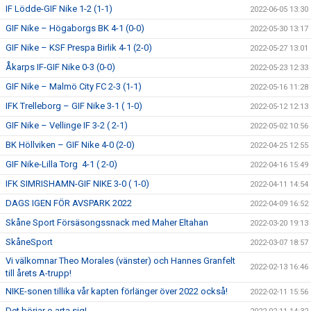
IF Lödde-GIF Nike 1-2 (1-1)
2022-06-05 13:30
GIF Nike – Högaborgs BK 4-1 (0-0)
2022-05-30 13:17
GIF Nike – KSF Prespa Birlik 4-1 (2-0)
2022-05-27 13:01
Åkarps IF-GIF Nike 0-3 (0-0)
2022-05-23 12:33
GIF Nike – Malmö City FC 2-3 (1-1)
2022-05-16 11:28
IFK Trelleborg – GIF Nike 3-1 ( 1-0)
2022-05-12 12:13
GIF Nike – Vellinge IF 3-2 ( 2-1)
2022-05-02 10:56
BK Höllviken – GIF Nike 4-0 (2-0)
2022-04-25 12:55
GIF Nike-Lilla Torg 4-1 ( 2-0)
2022-04-16 15:49
IFK SIMRISHAMN-GIF NIKE 3-0 ( 1-0)
2022-04-11 14:54
DAGS IGEN FÖR AVSPARK 2022
2022-04-09 16:52
Skåne Sport Försäsongssnack med Maher Eltahan
2022-03-20 19:13
SkåneSport
2022-03-07 18:57
Vi välkomnar Theo Morales (vänster) och Hannes Granfelt
2022-02-13 16:46
till årets A-trupp!
NIKE-sonen tillika vår kapten förlänger över 2022 också!
2022-02-11 15:56
Det börjar o arta sig!