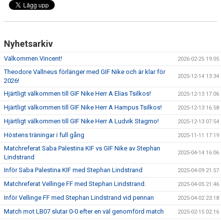
Nyhetsarkiv
Välkommen Vincent!
2026-02-25 19:05
Theodore Vallneus förlänger med GIF Nike och är klar för
2025-12-14 13:34
2026!
Hjärtligt välkommen till GIF Nike Herr A Elias Tsilkos!
2025-12-13 17:06
Hjärtligt välkommen till GIF Nike Herr A Hampus Tsilkos!
2025-12-13 16:58
Hjärtligt välkommen till GIF Nike Herr A Ludvik Stagmo!
2025-12-13 07:54
Höstens träningar i full gång
2025-11-11 17:19
Matchreferat Saba Palestina KIF vs GIF Nike av Stephan
2025-04-14 16:06
Lindstrand
Inför Saba Palestina KIF med Stephan Lindstrand
2025-04-09 21:57
Matchreferat Vellinge FF med Stephan Lindstrand.
2025-04-05 21:46
Inför Vellinge FF med Stephan Lindstrand vid pennan
2025-04-02 23:18
Match mot LB07 slutar 0-0 efter en väl genomförd match
2025-02-15 02:16