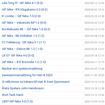
Lilla Torg FF- GIF Nike 4-1 (3-0)
2023-06-12 12:06
GIF Nike - IFK Klagshamn 0-3 (0-2)
2023-06-05 13:16
IF Lödde – GIF Nike 7-0 (2-0)
2023-05-29 14:38
GIF Nike – Veberöds AIF1-2 (0-0)
2023-05-22 12:57
Borstahusen BK – GIF Nike 1-6 (0-3)
2023-05-15 12:53
GIF Nike - BK Höllviken 1-2 (1-2)
2023-05-08 13:45
FC Trelleborg - GIF Nike 3-1 (1-1)
2023-05-02 12:26
GIF Nike – Eslövs BK 1-2 ( 1-0)
2023-04-24 15:07
LB 07- GIF Nike 4-0 (3-0)
2023-04-18 12:15
GIF Nike – IFÖ Bromölla 1-2 (1-0)
2023-04-11 12:19
Mycket stor spelaromsättning
2023-04-05 13:28
Seriesammansättning för Herr A 2023
2022-11-30 18:20
Vi välkomnar ny tränare till Herr A Sven Sjunnesson
2022-10-19 14:20
Årets Spelare John Henriksson
2022-10-18 12:38
Stort Tack Haris
2022-10-12 13:44
LB07-GIF Nike 5-0 (1-0)
2022-10-03 14:23