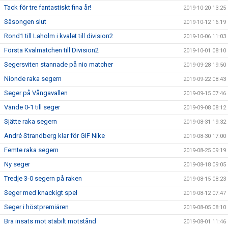
Tack för tre fantastiskt fina år!
2019-10-20 13:25
Säsongen slut
2019-10-12 16:19
Rond1 till Laholm i kvalet till division2
2019-10-06 11:03
Första Kvalmatchen till Division2
2019-10-01 08:10
Segersviten stannade på nio matcher
2019-09-28 19:50
Nionde raka segern
2019-09-22 08:43
Seger på Vångavallen
2019-09-15 07:46
Vände 0-1 till seger
2019-09-08 08:12
Sjätte raka segern
2019-08-31 19:32
André Strandberg klar för GIF Nike
2019-08-30 17:00
Femte raka segern
2019-08-25 09:19
Ny seger
2019-08-18 09:05
Tredje 3-0 segern på raken
2019-08-15 08:23
Seger med knackigt spel
2019-08-12 07:47
Seger i höstpremiären
2019-08-05 08:10
Bra insats mot stabilt motstånd
2019-08-01 11:46