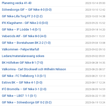
Planering vecka 41-43
2023-10-14 09:00
Sölvesborgs GIF – GIF Nike 4-0 (0-0)
2023-10-10 12:42
GIF Nike-Lilla Torg FF 2-3 (2-2)
2023-10-03 14:38
IFK Klagshamn - GIF Nike 2-0 (0-0)
2023-09-25 15:52
GIF Nike – IF Lödde 1-4 (0-1)
2023-09-18 14:20
Veberöds AIF - GIF Nike 8-0 (4-0)
2023-09-11 15:51
GIF Nike – Borstahusen BK 2-2 (1-0)
2023-09-04 13:08
Välkommen - Felipe Marfull
2023-09-02 09:10
Ledare/materialansvarig sökes
2023-09-02 09:01
BK Höllviken GIF Nike 8-1 (7-0)
2023-08-28 14:35
Välkomna - Carl Stockwell och Wilhelm Nilsson
2023-08-25 08:57
GIF Nike - FC Trelleborg 1-3 (0-1)
2023-08-21 13:13
Eslövs BK – GIF Nike 4-1 (3-0)
2023-08-17 12:24
IFÖ Bromölla – GIF Nike 3-1 (2-0)
2023-08-09 14:59
GIF Nike – LB07 1-1 (0-1)
2023-06-22 11:33
GIF Nike – Sölvesborgs GIF 0-2 (0-2)
2023-06-19 13:24