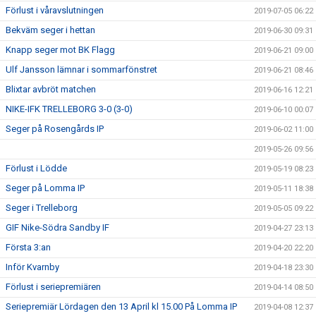
Förlust i våravslutningen
2019-07-05 06:22
Bekväm seger i hettan
2019-06-30 09:31
Knapp seger mot BK Flagg
2019-06-21 09:00
Ulf Jansson lämnar i sommarfönstret
2019-06-21 08:46
Blixtar avbröt matchen
2019-06-16 12:21
NIKE-IFK TRELLEBORG 3-0 (3-0)
2019-06-10 00:07
Seger på Rosengårds IP
2019-06-02 11:00
2019-05-26 09:56
Förlust i Lödde
2019-05-19 08:23
Seger på Lomma IP
2019-05-11 18:38
Seger i Trelleborg
2019-05-05 09:22
GIF Nike-Södra Sandby IF
2019-04-27 23:13
Första 3:an
2019-04-20 22:20
Inför Kvarnby
2019-04-18 23:30
Förlust i seriepremiären
2019-04-14 08:50
Seriepremiär Lördagen den 13 April kl 15.00 På Lomma IP
2019-04-08 12:37