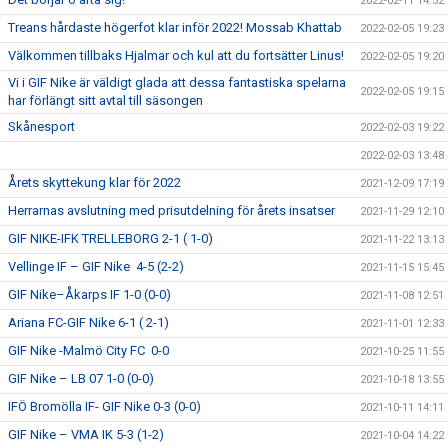
2022-02-11 14:32
Treans hårdaste högerfot klar inför 2022! Mossab Khattab
2022-02-05 19:23
Välkommen tillbaks Hjalmar och kul att du fortsätter Linus!
2022-02-05 19:20
Vi i GIF Nike är väldigt glada att dessa fantastiska spelarna
2022-02-05 19:15
har förlängt sitt avtal till säsongen
Skånesport
2022-02-03 19:22
2022-02-03 13:48
Årets skyttekung klar för 2022
2021-12-09 17:19
Herrarnas avslutning med prisutdelning för årets insatser
2021-11-29 12:10
GIF NIKE-IFK TRELLEBORG 2-1 ( 1-0)
2021-11-22 13:13
Vellinge IF – GIF Nike 4-5 (2-2)
2021-11-15 15:45
GIF Nike–Åkarps IF 1-0 (0-0)
2021-11-08 12:51
Ariana FC-GIF Nike 6-1 ( 2-1)
2021-11-01 12:33
GIF Nike -Malmö City FC 0-0
2021-10-25 11:55
GIF Nike – LB 07 1-0 (0-0)
2021-10-18 13:55
IFÖ Bromölla IF- GIF Nike 0-3 (0-0)
2021-10-11 14:11
GIF Nike – VMA IK 5-3 (1-2)
2021-10-04 14:22