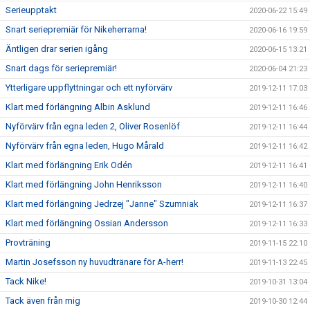
Serieupptakt
2020-06-22 15:49
Snart seriepremiär för Nikeherrarna!
2020-06-16 19:59
Äntligen drar serien igång
2020-06-15 13:21
Snart dags för seriepremiär!
2020-06-04 21:23
Ytterligare uppflyttningar och ett nyförvärv
2019-12-11 17:03
Klart med förlängning Albin Asklund
2019-12-11 16:46
Nyförvärv från egna leden 2, Oliver Rosenlöf
2019-12-11 16:44
Nyförvärv från egna leden, Hugo Mårald
2019-12-11 16:42
Klart med förlängning Erik Odén
2019-12-11 16:41
Klart med förlängning John Henriksson
2019-12-11 16:40
Klart med förlängning Jedrzej "Janne" Szumniak
2019-12-11 16:37
Klart med förlängning Ossian Andersson
2019-12-11 16:33
Provträning
2019-11-15 22:10
Martin Josefsson ny huvudtränare för A-herr!
2019-11-13 22:45
Tack Nike!
2019-10-31 13:04
Tack även från mig
2019-10-30 12:44