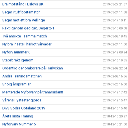
Bra motstånd i Eslövs BK
2019-03-27 21:37
Seger i tuff bortamatch
2019-03-24 11:58
Seger mot ett bra Vellinge
2019-03-17 10:11
Rakt igenom gediget, Seger 2-1
2019-03-10 09:08
Två ansikte i samma match
2019-03-02 18:45
Ny bra insats i härligt vårväder
2019-02-24 11:00
Nyförv nummer 6
2019-02-19 08:24
Stabilt rakt igenom
2019-02-16 19:35
Ordentlig genomkörare på Harlyckan
2019-02-09 22:04
Andra Träningsmatchen
2019-02-02 16:56
Snöig årspremiär
2019-01-26 16:00
Meriterade Nyförvärv på tränarsidan!!
2019-01-19 17:42
Vårens Fystester gjorda
2019-01-19 15:47
Div3 Södra Götaland 2019
2018-12-16 15:40
Årets sista Träning
2018-12-15 20:27
Nyförvärv Nummer 5
2018-12-13 21:00