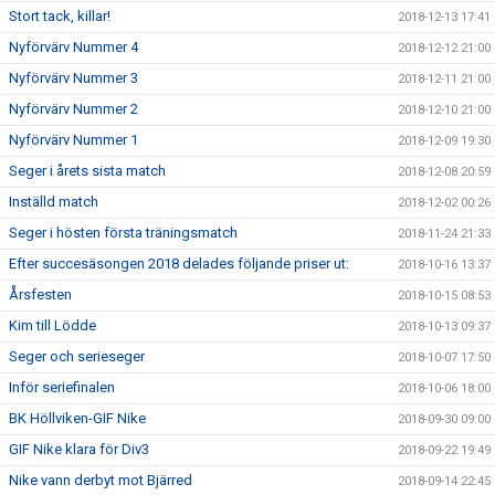
Stort tack, killar!
2018-12-13 17:41
Nyförvärv Nummer 4
2018-12-12 21:00
Nyförvärv Nummer 3
2018-12-11 21:00
Nyförvärv Nummer 2
2018-12-10 21:00
Nyförvärv Nummer 1
2018-12-09 19:30
Seger i årets sista match
2018-12-08 20:59
Inställd match
2018-12-02 00:26
Seger i hösten första träningsmatch
2018-11-24 21:33
Efter succesäsongen 2018 delades följande priser ut:
2018-10-16 13:37
Årsfesten
2018-10-15 08:53
Kim till Lödde
2018-10-13 09:37
Seger och serieseger
2018-10-07 17:50
Inför seriefinalen
2018-10-06 18:00
BK Höllviken-GIF Nike
2018-09-30 09:00
GIF Nike klara för Div3
2018-09-22 19:49
Nike vann derbyt mot Bjärred
2018-09-14 22:45