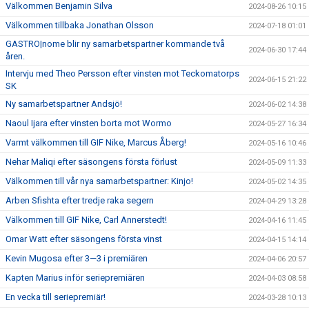
Välkommen Benjamin Silva
2024-08-26 10:15
Välkommen tillbaka Jonathan Olsson
2024-07-18 01:01
GASTRO|nome blir ny samarbetspartner kommande två
2024-06-30 17:44
åren.
Intervju med Theo Persson efter vinsten mot Teckomatorps
2024-06-15 21:22
SK
Ny samarbetspartner Andsjö!
2024-06-02 14:38
Naoul Ijara efter vinsten borta mot Wormo
2024-05-27 16:34
Varmt välkommen till GIF Nike, Marcus Åberg!
2024-05-16 10:46
Nehar Maliqi efter säsongens första förlust
2024-05-09 11:33
Välkommen till vår nya samarbetspartner: Kinjo!
2024-05-02 14:35
Arben Sfishta efter tredje raka segern
2024-04-29 13:28
Välkommen till GIF Nike, Carl Annerstedt!
2024-04-16 11:45
Omar Watt efter säsongens första vinst
2024-04-15 14:14
Kevin Mugosa efter 3—3 i premiären
2024-04-06 20:57
Kapten Marius inför seriepremiären
2024-04-03 08:58
En vecka till seriepremiär!
2024-03-28 10:13