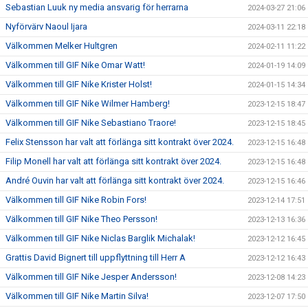
Sebastian Luuk ny media ansvarig för herrarna
2024-03-27 21:06
Nyförvärv Naoul Ijara
2024-03-11 22:18
Välkommen Melker Hultgren
2024-02-11 11:22
Välkommen till GIF Nike Omar Watt!
2024-01-19 14:09
Välkommen till GIF Nike Krister Holst!
2024-01-15 14:34
Välkommen till GIF Nike Wilmer Hamberg!
2023-12-15 18:47
Välkommen till GIF Nike Sebastiano Traore!
2023-12-15 18:45
Felix Stensson har valt att förlänga sitt kontrakt över 2024.
2023-12-15 16:48
Filip Monell har valt att förlänga sitt kontrakt över 2024.
2023-12-15 16:48
André Ouvin har valt att förlänga sitt kontrakt över 2024.
2023-12-15 16:46
Välkommen till GIF Nike Robin Fors!
2023-12-14 17:51
Välkommen till GIF Nike Theo Persson!
2023-12-13 16:36
Välkommen till GIF Nike Niclas Barglik Michalak!
2023-12-12 16:45
Grattis David Bignert till uppflyttning till Herr A
2023-12-12 16:43
Välkommen till GIF Nike Jesper Andersson!
2023-12-08 14:23
Välkommen till GIF Nike Martin Silva!
2023-12-07 17:50