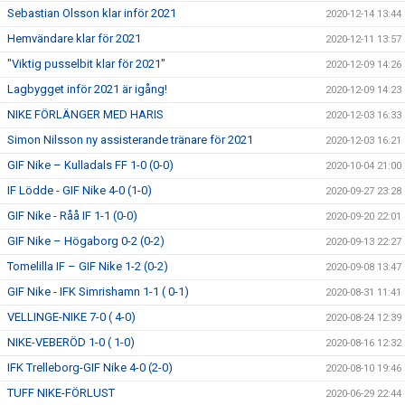
Sebastian Olsson klar inför 2021
2020-12-14 13:44
Hemvändare klar för 2021
2020-12-11 13:57
"Viktig pusselbit klar för 2021"
2020-12-09 14:26
Lagbygget inför 2021 är igång!
2020-12-09 14:23
NIKE FÖRLÄNGER MED HARIS
2020-12-03 16:33
Simon Nilsson ny assisterande tränare för 2021
2020-12-03 16:21
GIF Nike – Kulladals FF 1-0 (0-0)
2020-10-04 21:00
IF Lödde - GIF Nike 4-0 (1-0)
2020-09-27 23:28
GIF Nike - Råå IF 1-1 (0-0)
2020-09-20 22:01
GIF Nike – Högaborg 0-2 (0-2)
2020-09-13 22:27
Tomelilla IF – GIF Nike 1-2 (0-2)
2020-09-08 13:47
GIF Nike - IFK Simrishamn 1-1 ( 0-1)
2020-08-31 11:41
VELLINGE-NIKE 7-0 ( 4-0)
2020-08-24 12:39
NIKE-VEBERÖD 1-0 ( 1-0)
2020-08-16 12:32
IFK Trelleborg-GIF Nike 4-0 (2-0)
2020-08-10 19:46
TUFF NIKE-FÖRLUST
2020-06-29 22:44