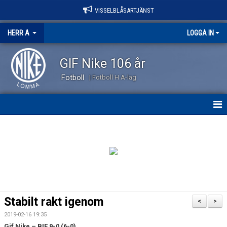
VISSELBLÅSARTJÄNST
HERR A
LOGGA IN
GIF Nike 106 år
Fotboll
| Fotboll H A-lag
HEM
NYHETER
KALENDER
TRUPPEN
Stabilt rakt igenom
<
>
KONTAKT
2019-02-16 19:35
Gif Nike – BIF 9-0 (6-0)