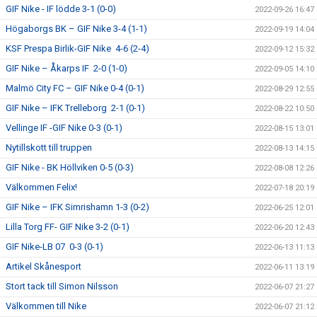
GIF Nike - IF lödde 3-1 (0-0)
2022-09-26 16:47
Högaborgs BK – GIF Nike 3-4 (1-1)
2022-09-19 14:04
KSF Prespa Birlik-GIF Nike 4-6 (2-4)
2022-09-12 15:32
GIF Nike – Åkarps IF 2-0 (1-0)
2022-09-05 14:10
Malmö City FC – GIF Nike 0-4 (0-1)
2022-08-29 12:55
GIF Nike – IFK Trelleborg 2-1 (0-1)
2022-08-22 10:50
Vellinge IF -GIF Nike 0-3 (0-1)
2022-08-15 13:01
Nytillskott till truppen
2022-08-13 14:15
GIF Nike - BK Höllviken 0-5 (0-3)
2022-08-08 12:26
Välkommen Felix!
2022-07-18 20:19
GIF Nike – IFK Simrishamn 1-3 (0-2)
2022-06-25 12:01
Lilla Torg FF- GIF Nike 3-2 (0-1)
2022-06-20 12:43
GIF Nike-LB 07 0-3 (0-1)
2022-06-13 11:13
Artikel Skånesport
2022-06-11 13:19
Stort tack till Simon Nilsson
2022-06-07 21:27
Välkommen till Nike
2022-06-07 21:12