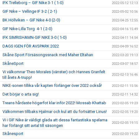
IFK Trelleborg – GIF Nike 3-1 ( 1-0)
2022-05-12 12:13
GIF Nike – Vellinge IF 3-2 ( 2-1)
2022-05-02 10:56
BK Höllviken – GIF Nike 4-0 (2-0)
2022-04-25 12:55
GIF Nike-Lilla Torg 4-1 ( 2-0)
2022-04-16 15:49
IFK SIMRISHAMN-GIF NIKE 3-0 ( 1-0)
2022-04-11 14:54
DAGS IGEN FÖR AVSPARK 2022
2022-04-09 16:52
Skåne Sport Försäsongssnack med Maher Eltahan
2022-03-20 19:13
SkåneSport
2022-03-07 18:57
Vi välkomnar Theo Morales (vänster) och Hannes Granfelt
2022-02-13 16:46
till årets A-trupp!
NIKE-sonen tillika vår kapten förlänger över 2022 också!
2022-02-11 15:56
Det börjar o arta sig!
2022-02-11 14:32
Treans hårdaste högerfot klar inför 2022! Mossab Khattab
2022-02-05 19:23
Välkommen tillbaks Hjalmar och kul att du fortsätter Linus!
2022-02-05 19:20
Vi i GIF Nike är väldigt glada att dessa fantastiska spelarna
2022-02-05 19:15
har förlängt sitt avtal till säsongen
Skånesport
2022-02-03 19:22