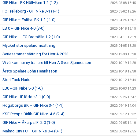
GIF Nike - BK Höllviken 1-2 (1-2)
2023-05-08 13:45
FC Trelleborg - GIF Nike 3-1 (1-1)
2023-05-02 12:26
GIF Nike – Eslövs BK 1-2 ( 1-0)
2023-04-24 15:07
LB 07- GIF Nike 4-0 (3-0)
2023-04-18 12:15
GIF Nike – IFÖ Bromölla 1-2 (1-0)
2023-04-11 12:19
Mycket stor spelaromsättning
2023-04-05 13:28
Seriesammansättning för Herr A 2023
2022-11-30 18:20
Vi välkomnar ny tränare till Herr A Sven Sjunnesson
2022-10-19 14:20
Årets Spelare John Henriksson
2022-10-18 12:38
Stort Tack Haris
2022-10-12 13:44
LB07-GIF Nike 5-0 (1-0)
2022-10-03 14:23
GIF Nike - IF lödde 3-1 (0-0)
2022-09-26 16:47
Högaborgs BK – GIF Nike 3-4 (1-1)
2022-09-19 14:04
KSF Prespa Birlik-GIF Nike 4-6 (2-4)
2022-09-12 15:32
GIF Nike – Åkarps IF 2-0 (1-0)
2022-09-05 14:10
Malmö City FC – GIF Nike 0-4 (0-1)
2022-08-29 12:55