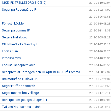
NIKE-IFK TRELLEBORG 3-0 (3-0)
2019-06-10 00:07
Seger på Rosengårds IP
2019-06-02 11:00
2019-05-26 09:56
Förlust i Lödde
2019-05-19 08:23
Seger på Lomma IP
2019-05-11 18:38
Seger i Trelleborg
2019-05-05 09:22
GIF Nike-Södra Sandby IF
2019-04-27 23:13
Första 3:an
2019-04-20 22:20
Inför Kvarnby
2019-04-18 23:30
Förlust i seriepremiären
2019-04-14 08:50
Seriepremiär Lördagen den 13 April kl 15.00 På Lomma IP
2019-04-08 12:37
Bra motstånd i Eslövs BK
2019-03-27 21:37
Seger i tuff bortamatch
2019-03-24 11:58
Seger mot ett bra Vellinge
2019-03-17 10:11
Rakt igenom gediget, Seger 2-1
2019-03-10 09:08
Två ansikte i samma match
2019-03-02 18:45