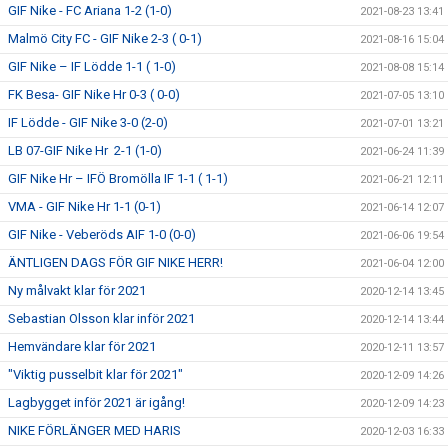
GIF Nike - FC Ariana 1-2 (1-0)
2021-08-23 13:41
Malmö City FC - GIF Nike 2-3 ( 0-1)
2021-08-16 15:04
GIF Nike – IF Lödde 1-1 ( 1-0)
2021-08-08 15:14
FK Besa- GIF Nike Hr 0-3 ( 0-0)
2021-07-05 13:10
IF Lödde - GIF Nike 3-0 (2-0)
2021-07-01 13:21
LB 07-GIF Nike Hr 2-1 (1-0)
2021-06-24 11:39
GIF Nike Hr – IFÖ Bromölla IF 1-1 ( 1-1)
2021-06-21 12:11
VMA - GIF Nike Hr 1-1 (0-1)
2021-06-14 12:07
GIF Nike - Veberöds AIF 1-0 (0-0)
2021-06-06 19:54
ÄNTLIGEN DAGS FÖR GIF NIKE HERR!
2021-06-04 12:00
Ny målvakt klar för 2021
2020-12-14 13:45
Sebastian Olsson klar inför 2021
2020-12-14 13:44
Hemvändare klar för 2021
2020-12-11 13:57
"Viktig pusselbit klar för 2021"
2020-12-09 14:26
Lagbygget inför 2021 är igång!
2020-12-09 14:23
NIKE FÖRLÄNGER MED HARIS
2020-12-03 16:33