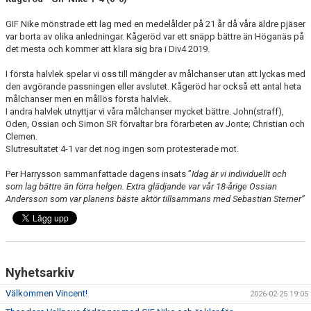
BILDGALLERI
GIF Nike mönstrade ett lag med en medelålder på 21 år då våra äldre pjäser
var borta av olika anledningar. Kågeröd var ett snäpp bättre än Höganäs på
DOKUMENT
det mesta och kommer att klara sig bra i Div4 2019.
MATCHER
I första halvlek spelar vi oss till mängder av målchanser utan att lyckas med
den avgörande passningen eller avslutet. Kågeröd har också ett antal heta
TIDIGARE TRÄNARE
målchanser men en mållös första halvlek.
I andra halvlek utnyttjar vi våra målchanser mycket bättre. John(straff),
Oden, Ossian och Simon SR förvaltar bra förarbeten av Jonte; Christian och
DIV 5 HERR SYDVÄSTRA SKÅNE 2026
Clemen.
Slutresultatet 4-1 var det nog ingen som protesterade mot.
DIVISION 2 HERR B SKÅNE
Per Harrysson sammanfattade dagens insats ”
Idag är vi individuellt och
som lag bättre än förra helgen. Extra glädjande var vår 18-årige Ossian
Andersson som var planens bäste aktör tillsammans med Sebastian Sterner”
Nyhetsarkiv
Välkommen Vincent!
2026-02-25 19:05