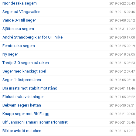
Nionde raka segern
2019-09-22 08:43
Seger på Vångavallen
2019-09-15 07:46
Vände 0-1 till seger
2019-09-08 08:12
Sjätte raka segern
2019-08-31 19:32
André Strandberg klar för GIF Nike
2019-08-30 17:00
Femte raka segern
2019-08-25 09:19
Ny seger
2019-08-18 09:05
Tredje 3-0 segern på raken
2019-08-15 08:23
Seger med knackigt spel
2019-08-12 07:47
Seger i höstpremiären
2019-08-05 08:10
Bra insats mot stabilt motstånd
2019-08-01 11:46
Förlust i våravslutningen
2019-07-05 06:22
Bekväm seger i hettan
2019-06-30 09:31
Knapp seger mot BK Flagg
2019-06-21 09:00
Ulf Jansson lämnar i sommarfönstret
2019-06-21 08:46
Blixtar avbröt matchen
2019-06-16 12:21