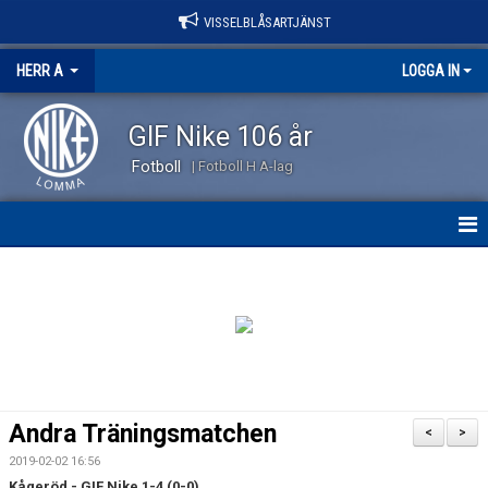
VISSELBLÅSARTJÄNST
HERR A
LOGGA IN
GIF Nike 106 år
Fotboll
| Fotboll H A-lag
HEM
NYHETER
KALENDER
TRUPPEN
Andra Träningsmatchen
<
>
KONTAKT
2019-02-02 16:56
Kågeröd - GIF Nike 1-4 (0-0)