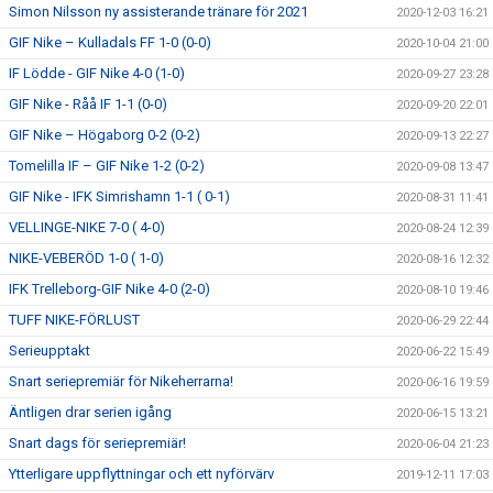
Simon Nilsson ny assisterande tränare för 2021
2020-12-03 16:21
GIF Nike – Kulladals FF 1-0 (0-0)
2020-10-04 21:00
IF Lödde - GIF Nike 4-0 (1-0)
2020-09-27 23:28
GIF Nike - Råå IF 1-1 (0-0)
2020-09-20 22:01
GIF Nike – Högaborg 0-2 (0-2)
2020-09-13 22:27
Tomelilla IF – GIF Nike 1-2 (0-2)
2020-09-08 13:47
GIF Nike - IFK Simrishamn 1-1 ( 0-1)
2020-08-31 11:41
VELLINGE-NIKE 7-0 ( 4-0)
2020-08-24 12:39
NIKE-VEBERÖD 1-0 ( 1-0)
2020-08-16 12:32
IFK Trelleborg-GIF Nike 4-0 (2-0)
2020-08-10 19:46
TUFF NIKE-FÖRLUST
2020-06-29 22:44
Serieupptakt
2020-06-22 15:49
Snart seriepremiär för Nikeherrarna!
2020-06-16 19:59
Äntligen drar serien igång
2020-06-15 13:21
Snart dags för seriepremiär!
2020-06-04 21:23
Ytterligare uppflyttningar och ett nyförvärv
2019-12-11 17:03