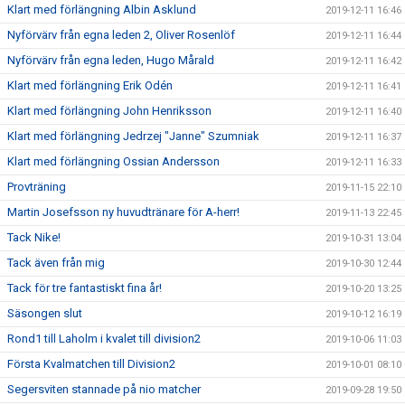
Klart med förlängning Albin Asklund
2019-12-11 16:46
Nyförvärv från egna leden 2, Oliver Rosenlöf
2019-12-11 16:44
Nyförvärv från egna leden, Hugo Mårald
2019-12-11 16:42
Klart med förlängning Erik Odén
2019-12-11 16:41
Klart med förlängning John Henriksson
2019-12-11 16:40
Klart med förlängning Jedrzej "Janne" Szumniak
2019-12-11 16:37
Klart med förlängning Ossian Andersson
2019-12-11 16:33
Provträning
2019-11-15 22:10
Martin Josefsson ny huvudtränare för A-herr!
2019-11-13 22:45
Tack Nike!
2019-10-31 13:04
Tack även från mig
2019-10-30 12:44
Tack för tre fantastiskt fina år!
2019-10-20 13:25
Säsongen slut
2019-10-12 16:19
Rond1 till Laholm i kvalet till division2
2019-10-06 11:03
Första Kvalmatchen till Division2
2019-10-01 08:10
Segersviten stannade på nio matcher
2019-09-28 19:50