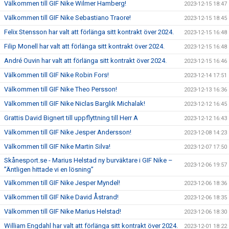
Välkommen till GIF Nike Wilmer Hamberg!
2023-12-15 18:47
Välkommen till GIF Nike Sebastiano Traore!
2023-12-15 18:45
Felix Stensson har valt att förlänga sitt kontrakt över 2024.
2023-12-15 16:48
Filip Monell har valt att förlänga sitt kontrakt över 2024.
2023-12-15 16:48
André Ouvin har valt att förlänga sitt kontrakt över 2024.
2023-12-15 16:46
Välkommen till GIF Nike Robin Fors!
2023-12-14 17:51
Välkommen till GIF Nike Theo Persson!
2023-12-13 16:36
Välkommen till GIF Nike Niclas Barglik Michalak!
2023-12-12 16:45
Grattis David Bignert till uppflyttning till Herr A
2023-12-12 16:43
Välkommen till GIF Nike Jesper Andersson!
2023-12-08 14:23
Välkommen till GIF Nike Martin Silva!
2023-12-07 17:50
Skånesport.se - Marius Helstad ny burväktare i GIF Nike –
2023-12-06 19:57
”Äntligen hittade vi en lösning”
Välkommen till GIF Nike Jesper Myndel!
2023-12-06 18:36
Välkommen till GIF Nike David Åstrand!
2023-12-06 18:35
Välkommen till GIF Nike Marius Helstad!
2023-12-06 18:30
William Engdahl har valt att förlänga sitt kontrakt över 2024.
2023-12-01 18:22