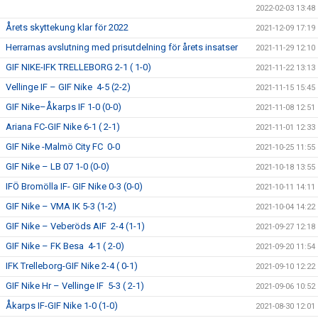
2022-02-03 13:48
Årets skyttekung klar för 2022
2021-12-09 17:19
Herrarnas avslutning med prisutdelning för årets insatser
2021-11-29 12:10
GIF NIKE-IFK TRELLEBORG 2-1 ( 1-0)
2021-11-22 13:13
Vellinge IF – GIF Nike 4-5 (2-2)
2021-11-15 15:45
GIF Nike–Åkarps IF 1-0 (0-0)
2021-11-08 12:51
Ariana FC-GIF Nike 6-1 ( 2-1)
2021-11-01 12:33
GIF Nike -Malmö City FC 0-0
2021-10-25 11:55
GIF Nike – LB 07 1-0 (0-0)
2021-10-18 13:55
IFÖ Bromölla IF- GIF Nike 0-3 (0-0)
2021-10-11 14:11
GIF Nike – VMA IK 5-3 (1-2)
2021-10-04 14:22
GIF Nike – Veberöds AIF 2-4 (1-1)
2021-09-27 12:18
GIF Nike – FK Besa 4-1 ( 2-0)
2021-09-20 11:54
IFK Trelleborg-GIF Nike 2-4 ( 0-1)
2021-09-10 12:22
GIF Nike Hr – Vellinge IF 5-3 ( 2-1)
2021-09-06 10:52
Åkarps IF-GIF Nike 1-0 (1-0)
2021-08-30 12:01