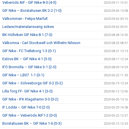
Veberöds AIF - GIF Nike 8-0 (4-0)
2023-09-11 15:51
GIF Nike – Borstahusen BK 2-2 (1-0)
2023-09-04 13:08
Välkommen - Felipe Marfull
2023-09-02 09:10
Ledare/materialansvarig sökes
2023-09-02 09:01
BK Höllviken GIF Nike 8-1 (7-0)
2023-08-28 14:35
Välkomna - Carl Stockwell och Wilhelm Nilsson
2023-08-25 08:57
GIF Nike - FC Trelleborg 1-3 (0-1)
2023-08-21 13:13
Eslövs BK – GIF Nike 4-1 (3-0)
2023-08-17 12:24
IFÖ Bromölla – GIF Nike 3-1 (2-0)
2023-08-09 14:59
GIF Nike – LB07 1-1 (0-1)
2023-06-22 11:33
GIF Nike – Sölvesborgs GIF 0-2 (0-2)
2023-06-19 13:24
Lilla Torg FF- GIF Nike 4-1 (3-0)
2023-06-12 12:06
GIF Nike - IFK Klagshamn 0-3 (0-2)
2023-06-05 13:16
IF Lödde – GIF Nike 7-0 (2-0)
2023-05-29 14:38
GIF Nike – Veberöds AIF1-2 (0-0)
2023-05-22 12:57
Borstahusen BK – GIF Nike 1-6 (0-3)
2023-05-15 12:53