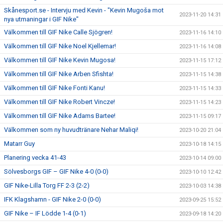
Skånesport.se - Intervju med Kevin - "Kevin Mugoša mot
2023-11-20 14:31
nya utmaningar i GIF Nike"
Välkommen till GIF Nike Calle Sjögren!
2023-11-16 14:10
Välkommen till GIF Nike Noel Kjellemar!
2023-11-16 14:08
Välkommen till GIF Nike Kevin Mugosa!
2023-11-15 17:12
Välkommen till GIF Nike Arben Sfishta!
2023-11-15 14:38
Välkommen till GIF Nike Fonti Kanu!
2023-11-15 14:33
Välkommen till GIF Nike Robert Vincze!
2023-11-15 14:23
Välkommen till GIF Nike Adams Bartee!
2023-11-15 09:17
Välkommen som ny huvudtränare Nehar Maliqi!
2023-10-20 21:04
Matarr Guy
2023-10-18 14:15
Planering vecka 41-43
2023-10-14 09:00
Sölvesborgs GIF – GIF Nike 4-0 (0-0)
2023-10-10 12:42
GIF Nike-Lilla Torg FF 2-3 (2-2)
2023-10-03 14:38
IFK Klagshamn - GIF Nike 2-0 (0-0)
2023-09-25 15:52
GIF Nike – IF Lödde 1-4 (0-1)
2023-09-18 14:20