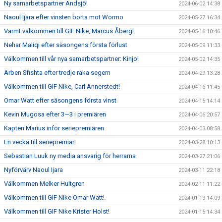
Ny samarbetspartner Andsjö!
2024-06-02 14:38
Naoul Ijara efter vinsten borta mot Wormo
2024-05-27 16:34
Varmt välkommen till GIF Nike, Marcus Åberg!
2024-05-16 10:46
Nehar Maliqi efter säsongens första förlust
2024-05-09 11:33
Välkommen till vår nya samarbetspartner: Kinjo!
2024-05-02 14:35
Arben Sfishta efter tredje raka segern
2024-04-29 13:28
Välkommen till GIF Nike, Carl Annerstedt!
2024-04-16 11:45
Omar Watt efter säsongens första vinst
2024-04-15 14:14
Kevin Mugosa efter 3—3 i premiären
2024-04-06 20:57
Kapten Marius inför seriepremiären
2024-04-03 08:58
En vecka till seriepremiär!
2024-03-28 10:13
Sebastian Luuk ny media ansvarig för herrarna
2024-03-27 21:06
Nyförvärv Naoul Ijara
2024-03-11 22:18
Välkommen Melker Hultgren
2024-02-11 11:22
Välkommen till GIF Nike Omar Watt!
2024-01-19 14:09
Välkommen till GIF Nike Krister Holst!
2024-01-15 14:34