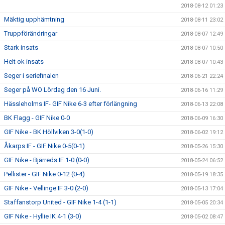
2018-08-12 01:23
Mäktig upphämtning
2018-08-11 23:02
Truppförändringar
2018-08-07 12:49
Stark insats
2018-08-07 10:50
Helt ok insats
2018-08-07 10:43
Seger i seriefinalen
2018-06-21 22:24
Seger på WO Lördag den 16 Juni.
2018-06-16 11:29
Hässleholms IF- GIF Nike 6-3 efter förlängning
2018-06-13 22:08
BK Flagg - GIF Nike 0-0
2018-06-09 16:30
GIF Nike - BK Höllviken 3-0(1-0)
2018-06-02 19:12
Åkarps IF - GIF Nike 0-5(0-1)
2018-05-26 15:30
GIF Nike - Bjärreds IF 1-0 (0-0)
2018-05-24 06:52
Pellister - GIF Nike 0-12 (0-4)
2018-05-19 18:35
GIF Nike - Vellinge IF 3-0 (2-0)
2018-05-13 17:04
Staffanstorp United - GIF Nike 1-4 (1-1)
2018-05-05 20:34
GIF Nike - Hyllie IK 4-1 (3-0)
2018-05-02 08:47