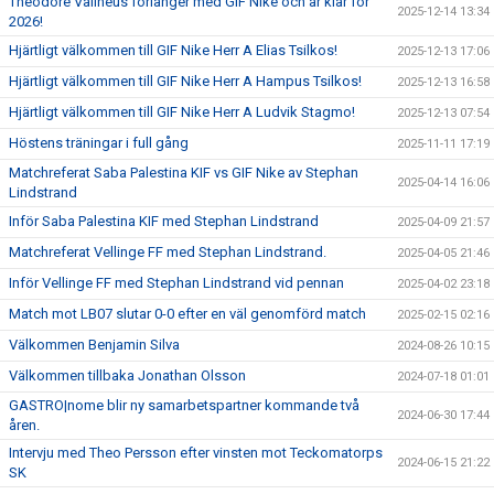
Theodore Vallneus förlänger med GIF Nike och är klar för
2025-12-14 13:34
2026!
Hjärtligt välkommen till GIF Nike Herr A Elias Tsilkos!
2025-12-13 17:06
Hjärtligt välkommen till GIF Nike Herr A Hampus Tsilkos!
2025-12-13 16:58
Hjärtligt välkommen till GIF Nike Herr A Ludvik Stagmo!
2025-12-13 07:54
Höstens träningar i full gång
2025-11-11 17:19
Matchreferat Saba Palestina KIF vs GIF Nike av Stephan
2025-04-14 16:06
Lindstrand
Inför Saba Palestina KIF med Stephan Lindstrand
2025-04-09 21:57
Matchreferat Vellinge FF med Stephan Lindstrand.
2025-04-05 21:46
Inför Vellinge FF med Stephan Lindstrand vid pennan
2025-04-02 23:18
Match mot LB07 slutar 0-0 efter en väl genomförd match
2025-02-15 02:16
Välkommen Benjamin Silva
2024-08-26 10:15
Välkommen tillbaka Jonathan Olsson
2024-07-18 01:01
GASTRO|nome blir ny samarbetspartner kommande två
2024-06-30 17:44
åren.
Intervju med Theo Persson efter vinsten mot Teckomatorps
2024-06-15 21:22
SK