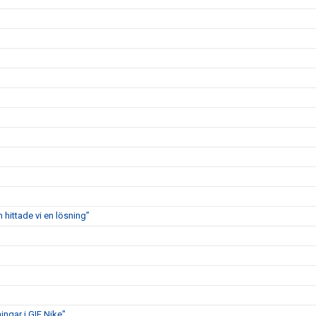
 hittade vi en lösning”
ngar i GIF Nike"