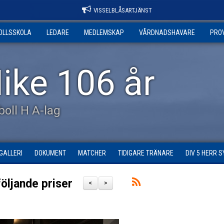
VISSELBLÅSARTJÄNST
OLLSSKOLA
LEDARE
MEDLEMSKAP
VÅRDNADSHAVARE
PRO
ike 106 år
tboll H A-lag
GALLERI
DOKUMENT
MATCHER
TIDIGARE TRÄNARE
DIV 5 HERR 
öljande priser
<
>