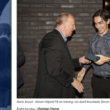
Årets knock - Simon Hilpold På en träning i en duell knockade Simon 
Årets Rookie
- Christian Piema