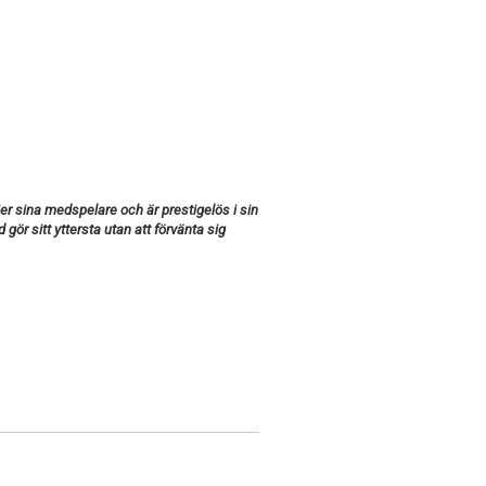
öjer sina medspelare och är prestigelös i sin
id gör sitt yttersta utan att förvänta sig