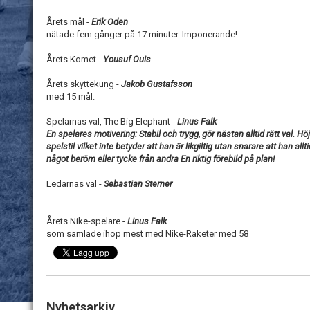
Årets mål -
Erik Oden
nätade fem gånger på 17 minuter. Imponerande!
Årets Komet -
Yousuf Ouis
Årets skyttekung -
Jakob Gustafsson
med 15 mål.
Spelarnas val, The Big Elephant -
Linus Falk
En spelares motivering: Stabil och trygg, gör nästan alltid rätt val. H
spelstil vilket inte betyder att han är likgiltig utan snarare att han allt
något beröm eller tycke från andra En riktig förebild på plan!
Ledarnas val -
Sebastian Sterner
Årets Nike-spelare -
Linus Falk
som samlade ihop mest med Nike-Raketer med 58
Nyhetsarkiv