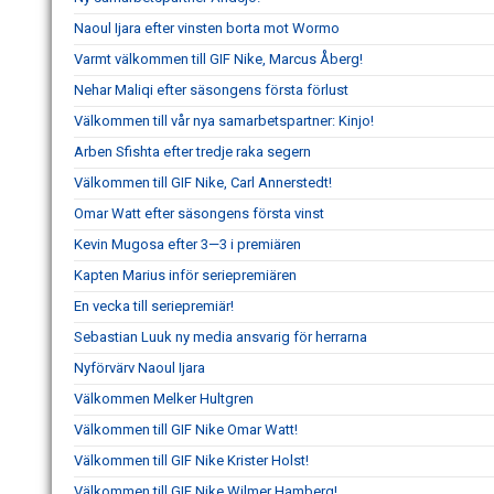
Naoul Ijara efter vinsten borta mot Wormo
Varmt välkommen till GIF Nike, Marcus Åberg!
Nehar Maliqi efter säsongens första förlust
Välkommen till vår nya samarbetspartner: Kinjo!
Arben Sfishta efter tredje raka segern
Välkommen till GIF Nike, Carl Annerstedt!
Omar Watt efter säsongens första vinst
Kevin Mugosa efter 3—3 i premiären
Kapten Marius inför seriepremiären
En vecka till seriepremiär!
Sebastian Luuk ny media ansvarig för herrarna
Nyförvärv Naoul Ijara
Välkommen Melker Hultgren
Välkommen till GIF Nike Omar Watt!
Välkommen till GIF Nike Krister Holst!
Välkommen till GIF Nike Wilmer Hamberg!