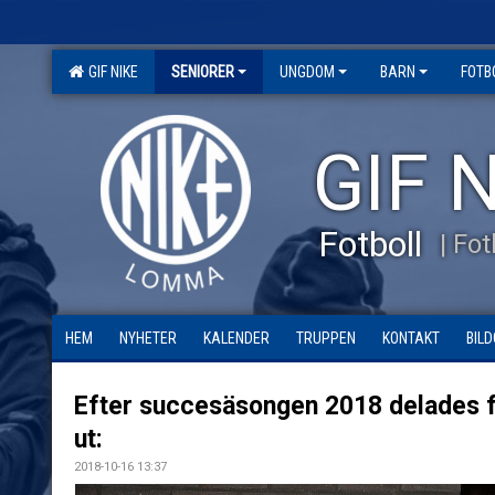
GIF NIKE
SENIORER
UNGDOM
BARN
FOTB
GIF N
Fotboll
| Fo
HEM
NYHETER
KALENDER
TRUPPEN
KONTAKT
BILD
Efter succesäsongen 2018 delades f
ut:
2018-10-16 13:37