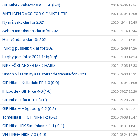
GIF Nike - Veberöds AIF 1-0 (0-0)
2021-06-06 19:54
ÄNTLIGEN DAGS FÖR GIF NIKE HERR!
2021-06-04 12:00
Ny målvakt klar för 2021
2020-12-14 13:45
Sebastian Olsson klar inför 2021
2020-12-14 13:44
Hemvändare klar för 2021
2020-12-11 13:57
"Viktig pusselbit klar för 2021"
2020-12-09 14:26
Lagbygget inför 2021 är igång!
2020-12-09 14:23
NIKE FÖRLÄNGER MED HARIS
2020-12-03 16:33
Simon Nilsson ny assisterande tränare för 2021
2020-12-03 16:21
GIF Nike – Kulladals FF 1-0 (0-0)
2020-10-04 21:00
IF Lödde - GIF Nike 4-0 (1-0)
2020-09-27 23:28
GIF Nike - Råå IF 1-1 (0-0)
2020-09-20 22:01
GIF Nike – Högaborg 0-2 (0-2)
2020-09-13 22:27
Tomelilla IF – GIF Nike 1-2 (0-2)
2020-09-08 13:47
GIF Nike - IFK Simrishamn 1-1 ( 0-1)
2020-08-31 11:41
VELLINGE-NIKE 7-0 ( 4-0)
2020-08-24 12:39