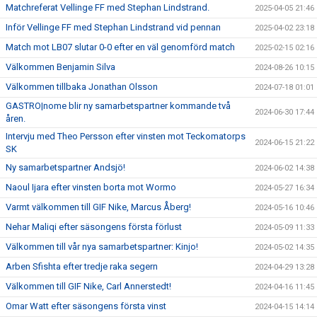
Matchreferat Vellinge FF med Stephan Lindstrand.
2025-04-05 21:46
Inför Vellinge FF med Stephan Lindstrand vid pennan
2025-04-02 23:18
Match mot LB07 slutar 0-0 efter en väl genomförd match
2025-02-15 02:16
Välkommen Benjamin Silva
2024-08-26 10:15
Välkommen tillbaka Jonathan Olsson
2024-07-18 01:01
GASTRO|nome blir ny samarbetspartner kommande två
2024-06-30 17:44
åren.
Intervju med Theo Persson efter vinsten mot Teckomatorps
2024-06-15 21:22
SK
Ny samarbetspartner Andsjö!
2024-06-02 14:38
Naoul Ijara efter vinsten borta mot Wormo
2024-05-27 16:34
Varmt välkommen till GIF Nike, Marcus Åberg!
2024-05-16 10:46
Nehar Maliqi efter säsongens första förlust
2024-05-09 11:33
Välkommen till vår nya samarbetspartner: Kinjo!
2024-05-02 14:35
Arben Sfishta efter tredje raka segern
2024-04-29 13:28
Välkommen till GIF Nike, Carl Annerstedt!
2024-04-16 11:45
Omar Watt efter säsongens första vinst
2024-04-15 14:14