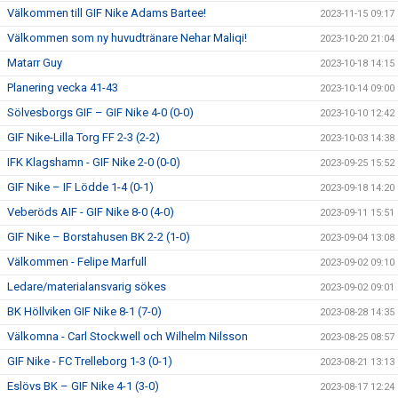
Välkommen till GIF Nike Adams Bartee!
2023-11-15 09:17
Välkommen som ny huvudtränare Nehar Maliqi!
2023-10-20 21:04
Matarr Guy
2023-10-18 14:15
Planering vecka 41-43
2023-10-14 09:00
Sölvesborgs GIF – GIF Nike 4-0 (0-0)
2023-10-10 12:42
GIF Nike-Lilla Torg FF 2-3 (2-2)
2023-10-03 14:38
IFK Klagshamn - GIF Nike 2-0 (0-0)
2023-09-25 15:52
GIF Nike – IF Lödde 1-4 (0-1)
2023-09-18 14:20
Veberöds AIF - GIF Nike 8-0 (4-0)
2023-09-11 15:51
GIF Nike – Borstahusen BK 2-2 (1-0)
2023-09-04 13:08
Välkommen - Felipe Marfull
2023-09-02 09:10
Ledare/materialansvarig sökes
2023-09-02 09:01
BK Höllviken GIF Nike 8-1 (7-0)
2023-08-28 14:35
Välkomna - Carl Stockwell och Wilhelm Nilsson
2023-08-25 08:57
GIF Nike - FC Trelleborg 1-3 (0-1)
2023-08-21 13:13
Eslövs BK – GIF Nike 4-1 (3-0)
2023-08-17 12:24