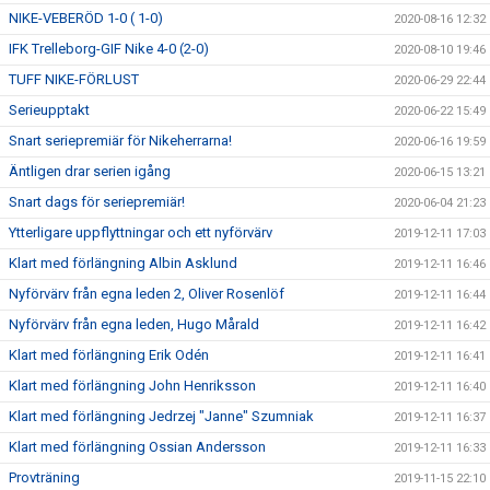
NIKE-VEBERÖD 1-0 ( 1-0)
2020-08-16 12:32
IFK Trelleborg-GIF Nike 4-0 (2-0)
2020-08-10 19:46
TUFF NIKE-FÖRLUST
2020-06-29 22:44
Serieupptakt
2020-06-22 15:49
Snart seriepremiär för Nikeherrarna!
2020-06-16 19:59
Äntligen drar serien igång
2020-06-15 13:21
Snart dags för seriepremiär!
2020-06-04 21:23
Ytterligare uppflyttningar och ett nyförvärv
2019-12-11 17:03
Klart med förlängning Albin Asklund
2019-12-11 16:46
Nyförvärv från egna leden 2, Oliver Rosenlöf
2019-12-11 16:44
Nyförvärv från egna leden, Hugo Mårald
2019-12-11 16:42
Klart med förlängning Erik Odén
2019-12-11 16:41
Klart med förlängning John Henriksson
2019-12-11 16:40
Klart med förlängning Jedrzej "Janne" Szumniak
2019-12-11 16:37
Klart med förlängning Ossian Andersson
2019-12-11 16:33
Provträning
2019-11-15 22:10