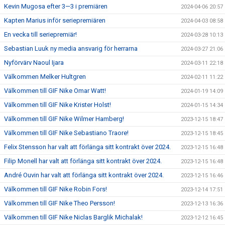
Kevin Mugosa efter 3—3 i premiären
2024-04-06 20:57
Kapten Marius inför seriepremiären
2024-04-03 08:58
En vecka till seriepremiär!
2024-03-28 10:13
Sebastian Luuk ny media ansvarig för herrarna
2024-03-27 21:06
Nyförvärv Naoul Ijara
2024-03-11 22:18
Välkommen Melker Hultgren
2024-02-11 11:22
Välkommen till GIF Nike Omar Watt!
2024-01-19 14:09
Välkommen till GIF Nike Krister Holst!
2024-01-15 14:34
Välkommen till GIF Nike Wilmer Hamberg!
2023-12-15 18:47
Välkommen till GIF Nike Sebastiano Traore!
2023-12-15 18:45
Felix Stensson har valt att förlänga sitt kontrakt över 2024.
2023-12-15 16:48
Filip Monell har valt att förlänga sitt kontrakt över 2024.
2023-12-15 16:48
André Ouvin har valt att förlänga sitt kontrakt över 2024.
2023-12-15 16:46
Välkommen till GIF Nike Robin Fors!
2023-12-14 17:51
Välkommen till GIF Nike Theo Persson!
2023-12-13 16:36
Välkommen till GIF Nike Niclas Barglik Michalak!
2023-12-12 16:45