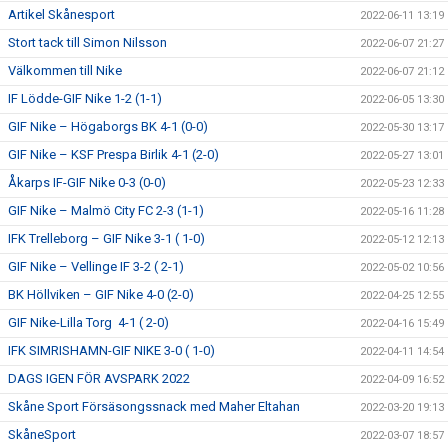
Artikel Skånesport
2022-06-11 13:19
Stort tack till Simon Nilsson
2022-06-07 21:27
Välkommen till Nike
2022-06-07 21:12
IF Lödde-GIF Nike 1-2 (1-1)
2022-06-05 13:30
GIF Nike – Högaborgs BK 4-1 (0-0)
2022-05-30 13:17
GIF Nike – KSF Prespa Birlik 4-1 (2-0)
2022-05-27 13:01
Åkarps IF-GIF Nike 0-3 (0-0)
2022-05-23 12:33
GIF Nike – Malmö City FC 2-3 (1-1)
2022-05-16 11:28
IFK Trelleborg – GIF Nike 3-1 ( 1-0)
2022-05-12 12:13
GIF Nike – Vellinge IF 3-2 ( 2-1)
2022-05-02 10:56
BK Höllviken – GIF Nike 4-0 (2-0)
2022-04-25 12:55
GIF Nike-Lilla Torg 4-1 ( 2-0)
2022-04-16 15:49
IFK SIMRISHAMN-GIF NIKE 3-0 ( 1-0)
2022-04-11 14:54
DAGS IGEN FÖR AVSPARK 2022
2022-04-09 16:52
Skåne Sport Försäsongssnack med Maher Eltahan
2022-03-20 19:13
SkåneSport
2022-03-07 18:57