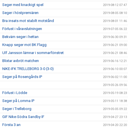
Seger med knackigt spel
2019-08-12 07:47
Seger i höstpremiären
2019-08-05 08:10
Bra insats mot stabilt motstånd
2019-08-01 11:46
Förlust i våravslutningen
2019-07-05 06:22
Bekväm seger i hettan
2019-06-30 09:31
Knapp seger mot BK Flagg
2019-06-21 09:00
Ulf Jansson lämnar i sommarfönstret
2019-06-21 08:46
Blixtar avbröt matchen
2019-06-16 12:21
NIKE-IFK TRELLEBORG 3-0 (3-0)
2019-06-10 00:07
Seger på Rosengårds IP
2019-06-02 11:00
2019-05-26 09:56
Förlust i Lödde
2019-05-19 08:23
Seger på Lomma IP
2019-05-11 18:38
Seger i Trelleborg
2019-05-05 09:22
GIF Nike-Södra Sandby IF
2019-04-27 23:13
Första 3:an
2019-04-20 22:20