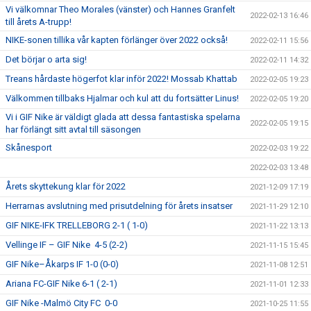
Vi välkomnar Theo Morales (vänster) och Hannes Granfelt
2022-02-13 16:46
till årets A-trupp!
NIKE-sonen tillika vår kapten förlänger över 2022 också!
2022-02-11 15:56
Det börjar o arta sig!
2022-02-11 14:32
Treans hårdaste högerfot klar inför 2022! Mossab Khattab
2022-02-05 19:23
Välkommen tillbaks Hjalmar och kul att du fortsätter Linus!
2022-02-05 19:20
Vi i GIF Nike är väldigt glada att dessa fantastiska spelarna
2022-02-05 19:15
har förlängt sitt avtal till säsongen
Skånesport
2022-02-03 19:22
2022-02-03 13:48
Årets skyttekung klar för 2022
2021-12-09 17:19
Herrarnas avslutning med prisutdelning för årets insatser
2021-11-29 12:10
GIF NIKE-IFK TRELLEBORG 2-1 ( 1-0)
2021-11-22 13:13
Vellinge IF – GIF Nike 4-5 (2-2)
2021-11-15 15:45
GIF Nike–Åkarps IF 1-0 (0-0)
2021-11-08 12:51
Ariana FC-GIF Nike 6-1 ( 2-1)
2021-11-01 12:33
GIF Nike -Malmö City FC 0-0
2021-10-25 11:55