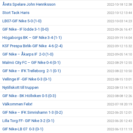
Årets Spelare John Henriksson
2022-10-18 12:38
Stort Tack Haris
2022-10-12 13:44
LB07-GIF Nike 5-0 (1-0)
2022-10-03 14:23
GIF Nike - IF lödde 3-1 (0-0)
2022-09-26 16:47
Högaborgs BK – GIF Nike 3-4 (1-1)
2022-09-19 14:04
KSF Prespa Birlik-GIF Nike 4-6 (2-4)
2022-09-12 15:32
GIF Nike – Åkarps IF 2-0 (1-0)
2022-09-05 14:10
Malmö City FC – GIF Nike 0-4 (0-1)
2022-08-29 12:55
GIF Nike – IFK Trelleborg 2-1 (0-1)
2022-08-22 10:50
Vellinge IF -GIF Nike 0-3 (0-1)
2022-08-15 13:01
Nytillskott till truppen
2022-08-13 14:15
GIF Nike - BK Höllviken 0-5 (0-3)
2022-08-08 12:26
Välkommen Felix!
2022-07-18 20:19
GIF Nike – IFK Simrishamn 1-3 (0-2)
2022-06-25 12:01
Lilla Torg FF- GIF Nike 3-2 (0-1)
2022-06-20 12:43
GIF Nike-LB 07 0-3 (0-1)
2022-06-13 11:13