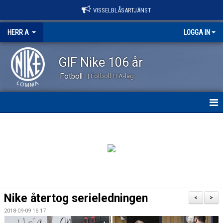
VISSELBLÅSARTJÄNST
HERR A
LOGGA IN
GIF Nike 106 år
Fotboll
| Fotboll H A-lag
HEM
NYHETER
KALENDER
TRUPPEN
Nike återtog serieledningen
<
>
KONTAKT
2018-09-09 16:17