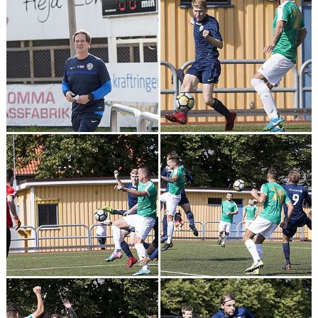
BILDGALLERI
DOKUMENT
MATCHER
TIDIGARE TRÄNARE
DIV 5 HERR SYDVÄSTRA SKÅNE 2026
DIVISION 2 HERR B SKÅNE