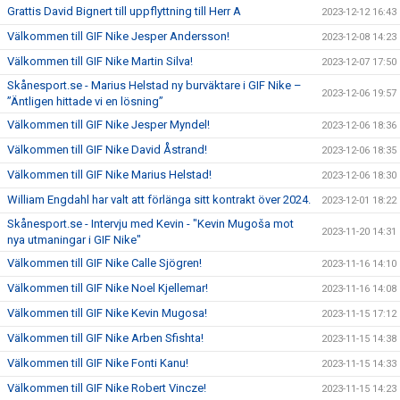
Grattis David Bignert till uppflyttning till Herr A
2023-12-12 16:43
Välkommen till GIF Nike Jesper Andersson!
2023-12-08 14:23
Välkommen till GIF Nike Martin Silva!
2023-12-07 17:50
Skånesport.se - Marius Helstad ny burväktare i GIF Nike –
2023-12-06 19:57
”Äntligen hittade vi en lösning”
Välkommen till GIF Nike Jesper Myndel!
2023-12-06 18:36
Välkommen till GIF Nike David Åstrand!
2023-12-06 18:35
Välkommen till GIF Nike Marius Helstad!
2023-12-06 18:30
William Engdahl har valt att förlänga sitt kontrakt över 2024.
2023-12-01 18:22
Skånesport.se - Intervju med Kevin - "Kevin Mugoša mot
2023-11-20 14:31
nya utmaningar i GIF Nike"
Välkommen till GIF Nike Calle Sjögren!
2023-11-16 14:10
Välkommen till GIF Nike Noel Kjellemar!
2023-11-16 14:08
Välkommen till GIF Nike Kevin Mugosa!
2023-11-15 17:12
Välkommen till GIF Nike Arben Sfishta!
2023-11-15 14:38
Välkommen till GIF Nike Fonti Kanu!
2023-11-15 14:33
Välkommen till GIF Nike Robert Vincze!
2023-11-15 14:23