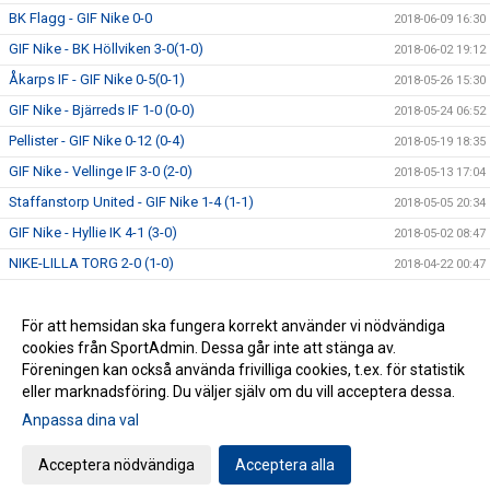
BK Flagg - GIF Nike 0-0
2018-06-09 16:30
GIF Nike - BK Höllviken 3-0(1-0)
2018-06-02 19:12
Åkarps IF - GIF Nike 0-5(0-1)
2018-05-26 15:30
GIF Nike - Bjärreds IF 1-0 (0-0)
2018-05-24 06:52
Pellister - GIF Nike 0-12 (0-4)
2018-05-19 18:35
GIF Nike - Vellinge IF 3-0 (2-0)
2018-05-13 17:04
Staffanstorp United - GIF Nike 1-4 (1-1)
2018-05-05 20:34
GIF Nike - Hyllie IK 4-1 (3-0)
2018-05-02 08:47
NIKE-LILLA TORG 2-0 (1-0)
2018-04-22 00:47
FC TRELLEBORG-NIKE 5-1 ( 1-0)
2018-04-14 00:52
GIF NIKE-KSF KOSOVA IF 8-0 (1-0)
För att hemsidan ska fungera korrekt använder vi nödvändiga
2018-04-07 00:49
cookies från SportAdmin. Dessa går inte att stänga av.
NIKE FAVORITTIPPAT "Vi har en mycket intressant trupp"
2018-04-02 00:53
Föreningen kan också använda frivilliga cookies, t.ex. för statistik
eller marknadsföring. Du väljer själv om du vill acceptera dessa.
Anpassa dina val
Cookie-inställningar
Gå till Webbversion
Acceptera nödvändiga
Acceptera alla