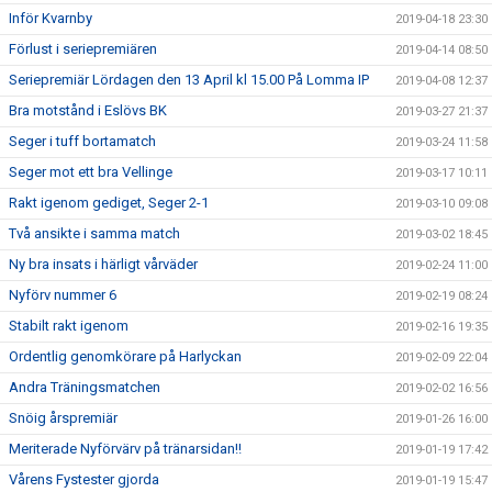
Inför Kvarnby
2019-04-18 23:30
Förlust i seriepremiären
2019-04-14 08:50
Seriepremiär Lördagen den 13 April kl 15.00 På Lomma IP
2019-04-08 12:37
Bra motstånd i Eslövs BK
2019-03-27 21:37
Seger i tuff bortamatch
2019-03-24 11:58
Seger mot ett bra Vellinge
2019-03-17 10:11
Rakt igenom gediget, Seger 2-1
2019-03-10 09:08
Två ansikte i samma match
2019-03-02 18:45
Ny bra insats i härligt vårväder
2019-02-24 11:00
Nyförv nummer 6
2019-02-19 08:24
Stabilt rakt igenom
2019-02-16 19:35
Ordentlig genomkörare på Harlyckan
2019-02-09 22:04
Andra Träningsmatchen
2019-02-02 16:56
Snöig årspremiär
2019-01-26 16:00
Meriterade Nyförvärv på tränarsidan!!
2019-01-19 17:42
Vårens Fystester gjorda
2019-01-19 15:47