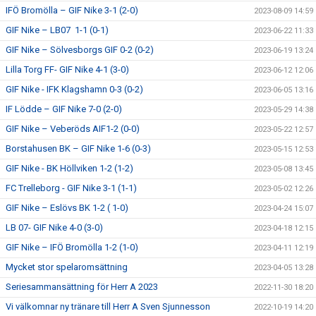
IFÖ Bromölla – GIF Nike 3-1 (2-0)
2023-08-09 14:59
GIF Nike – LB07 1-1 (0-1)
2023-06-22 11:33
GIF Nike – Sölvesborgs GIF 0-2 (0-2)
2023-06-19 13:24
Lilla Torg FF- GIF Nike 4-1 (3-0)
2023-06-12 12:06
GIF Nike - IFK Klagshamn 0-3 (0-2)
2023-06-05 13:16
IF Lödde – GIF Nike 7-0 (2-0)
2023-05-29 14:38
GIF Nike – Veberöds AIF1-2 (0-0)
2023-05-22 12:57
Borstahusen BK – GIF Nike 1-6 (0-3)
2023-05-15 12:53
GIF Nike - BK Höllviken 1-2 (1-2)
2023-05-08 13:45
FC Trelleborg - GIF Nike 3-1 (1-1)
2023-05-02 12:26
GIF Nike – Eslövs BK 1-2 ( 1-0)
2023-04-24 15:07
LB 07- GIF Nike 4-0 (3-0)
2023-04-18 12:15
GIF Nike – IFÖ Bromölla 1-2 (1-0)
2023-04-11 12:19
Mycket stor spelaromsättning
2023-04-05 13:28
Seriesammansättning för Herr A 2023
2022-11-30 18:20
Vi välkomnar ny tränare till Herr A Sven Sjunnesson
2022-10-19 14:20