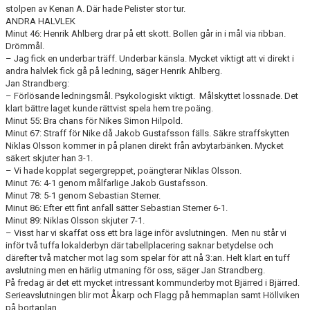
stolpen av Kenan A. Där hade Pelister stor tur.
ANDRA HALVLEK
Minut 46: Henrik Ahlberg drar på ett skott. Bollen går in i mål via ribban.
Drömmål.
– Jag fick en underbar träff. Underbar känsla. Mycket viktigt att vi direkt i
andra halvlek fick gå på ledning, säger Henrik Ahlberg.
Jan Strandberg:
– Förlösande ledningsmål. Psykologiskt viktigt. Målskyttet lossnade. Det
klart bättre laget kunde rättvist spela hem tre poäng.
Minut 55: Bra chans för Nikes Simon Hilpold.
Minut 67: Straff för Nike då Jakob Gustafsson fälls. Säkre straffskytten
Niklas Olsson kommer in på planen direkt från avbytarbänken. Mycket
säkert skjuter han 3-1.
– Vi hade kopplat segergreppet, poängterar Niklas Olsson.
Minut 76: 4-1 genom målfarlige Jakob Gustafsson.
Minut 78: 5-1 genom Sebastian Sterner.
Minut 86: Efter ett fint anfall sätter Sebastian Sterner 6-1.
Minut 89: Niklas Olsson skjuter 7-1.
– Visst har vi skaffat oss ett bra läge inför avslutningen. Men nu står vi
inför två tuffa lokalderbyn där tabellplacering saknar betydelse och
därefter två matcher mot lag som spelar för att nå 3:an. Helt klart en tuff
avslutning men en härlig utmaning för oss, säger Jan Strandberg.
På fredag är det ett mycket intressant kommunderby mot Bjärred i Bjärred.
Serieavslutningen blir mot Åkarp och Flagg på hemmaplan samt Höllviken
på bortaplan.