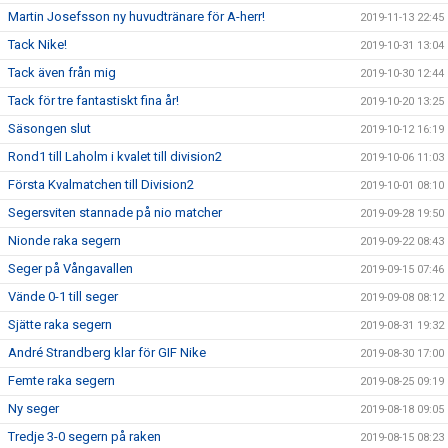
Martin Josefsson ny huvudtränare för A-herr!
2019-11-13 22:45
Tack Nike!
2019-10-31 13:04
Tack även från mig
2019-10-30 12:44
Tack för tre fantastiskt fina år!
2019-10-20 13:25
Säsongen slut
2019-10-12 16:19
Rond1 till Laholm i kvalet till division2
2019-10-06 11:03
Första Kvalmatchen till Division2
2019-10-01 08:10
Segersviten stannade på nio matcher
2019-09-28 19:50
Nionde raka segern
2019-09-22 08:43
Seger på Vångavallen
2019-09-15 07:46
Vände 0-1 till seger
2019-09-08 08:12
Sjätte raka segern
2019-08-31 19:32
André Strandberg klar för GIF Nike
2019-08-30 17:00
Femte raka segern
2019-08-25 09:19
Ny seger
2019-08-18 09:05
Tredje 3-0 segern på raken
2019-08-15 08:23