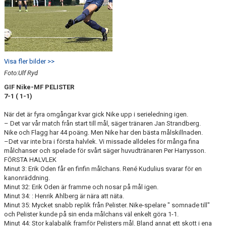
Visa fler bilder >>
Foto:Ulf Ryd
GIF Nike-MF PELISTER
7-1 ( 1-1)
När det är fyra omgångar kvar gick Nike upp i serieledning igen.
– Det var vår match från start till mål, säger tränaren Jan Strandberg.
Nike och Flagg har 44 poäng. Men Nike har den bästa målskillnaden.
–Det var inte bra i första halvlek. Vi missade alldeles för många fina
målchanser och spelade för svårt säger huvudtränaren Per Harrysson.
FÖRSTA HALVLEK
Minut 3: Erik Oden får en finfin målchans. René Kudulius svarar för en
kanonräddning.
Minut 32: Erik Oden är framme och nosar på mål igen.
Minut 34: : Henrik Ahlberg är nära att näta.
Minut 35: Mycket snabb replik från Pelister. Nike-spelare " somnade till"
och Pelister kunde på sin enda målchans väl enkelt göra 1-1.
Minut 44: Stor kalabalik framför Pelisters mål. Bland annat ett skott i ena