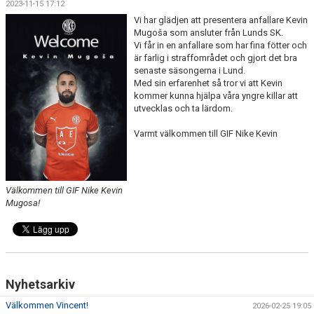
2023-11-15 17:12
BILDGALLERI
Vi har glädjen att presentera anfallare Kevin
Mugoša som ansluter från Lunds SK.
DOKUMENT
Vi får in en anfallare som har fina fötter och
är farlig i straffområdet och gjort det bra
MATCHER
senaste säsongerna i Lund.
Med sin erfarenhet så tror vi att Kevin
kommer kunna hjälpa våra yngre killar att
TIDIGARE TRÄNARE
utvecklas och ta lärdom.
DIV 5 HERR SYDVÄSTRA SKÅNE 2026
Varmt välkommen till GIF Nike Kevin
DIVISION 2 HERR B SKÅNE
Välkommen till GIF Nike Kevin
Mugosa!
Nyhetsarkiv
Välkommen Vincent!
2026-02-25 19:05