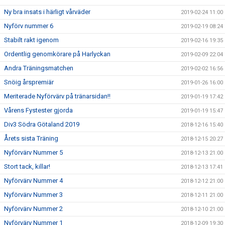
Ny bra insats i härligt vårväder
2019-02-24 11:00
Nyförv nummer 6
2019-02-19 08:24
Stabilt rakt igenom
2019-02-16 19:35
Ordentlig genomkörare på Harlyckan
2019-02-09 22:04
Andra Träningsmatchen
2019-02-02 16:56
Snöig årspremiär
2019-01-26 16:00
Meriterade Nyförvärv på tränarsidan!!
2019-01-19 17:42
Vårens Fystester gjorda
2019-01-19 15:47
Div3 Södra Götaland 2019
2018-12-16 15:40
Årets sista Träning
2018-12-15 20:27
Nyförvärv Nummer 5
2018-12-13 21:00
Stort tack, killar!
2018-12-13 17:41
Nyförvärv Nummer 4
2018-12-12 21:00
Nyförvärv Nummer 3
2018-12-11 21:00
Nyförvärv Nummer 2
2018-12-10 21:00
Nyförvärv Nummer 1
2018-12-09 19:30