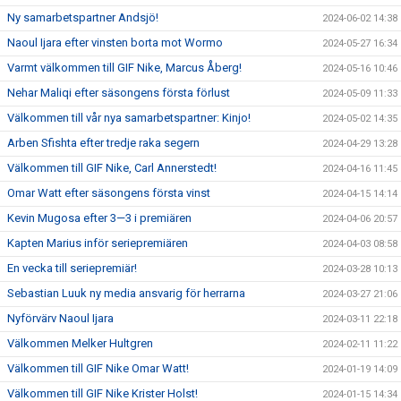
Ny samarbetspartner Andsjö!
2024-06-02 14:38
Naoul Ijara efter vinsten borta mot Wormo
2024-05-27 16:34
Varmt välkommen till GIF Nike, Marcus Åberg!
2024-05-16 10:46
Nehar Maliqi efter säsongens första förlust
2024-05-09 11:33
Välkommen till vår nya samarbetspartner: Kinjo!
2024-05-02 14:35
Arben Sfishta efter tredje raka segern
2024-04-29 13:28
Välkommen till GIF Nike, Carl Annerstedt!
2024-04-16 11:45
Omar Watt efter säsongens första vinst
2024-04-15 14:14
Kevin Mugosa efter 3—3 i premiären
2024-04-06 20:57
Kapten Marius inför seriepremiären
2024-04-03 08:58
En vecka till seriepremiär!
2024-03-28 10:13
Sebastian Luuk ny media ansvarig för herrarna
2024-03-27 21:06
Nyförvärv Naoul Ijara
2024-03-11 22:18
Välkommen Melker Hultgren
2024-02-11 11:22
Välkommen till GIF Nike Omar Watt!
2024-01-19 14:09
Välkommen till GIF Nike Krister Holst!
2024-01-15 14:34