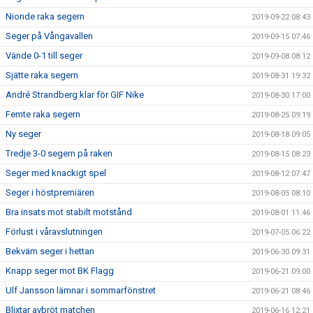
Nionde raka segern
2019-09-22 08:43
Seger på Vångavallen
2019-09-15 07:46
Vände 0-1 till seger
2019-09-08 08:12
Sjätte raka segern
2019-08-31 19:32
André Strandberg klar för GIF Nike
2019-08-30 17:00
Femte raka segern
2019-08-25 09:19
Ny seger
2019-08-18 09:05
Tredje 3-0 segern på raken
2019-08-15 08:23
Seger med knackigt spel
2019-08-12 07:47
Seger i höstpremiären
2019-08-05 08:10
Bra insats mot stabilt motstånd
2019-08-01 11:46
Förlust i våravslutningen
2019-07-05 06:22
Bekväm seger i hettan
2019-06-30 09:31
Knapp seger mot BK Flagg
2019-06-21 09:00
Ulf Jansson lämnar i sommarfönstret
2019-06-21 08:46
Blixtar avbröt matchen
2019-06-16 12:21