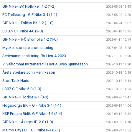
GIF Nike - BK Höllviken 1-2 (1-2)
2023-05-08 13:45
FC Trelleborg - GIF Nike 3-1 (1-1)
2023-05-02 12:26
GIF Nike – Eslövs BK 1-2 ( 1-0)
2023-04-24 15:07
LB 07- GIF Nike 4-0 (3-0)
2023-04-18 12:15
GIF Nike – IFÖ Bromölla 1-2 (1-0)
2023-04-11 12:19
Mycket stor spelaromsättning
2023-04-05 13:28
Seriesammansättning för Herr A 2023
2022-11-30 18:20
Vi välkomnar ny tränare till Herr A Sven Sjunnesson
2022-10-19 14:20
Årets Spelare John Henriksson
2022-10-18 12:38
Stort Tack Haris
2022-10-12 13:44
LB07-GIF Nike 5-0 (1-0)
2022-10-03 14:23
GIF Nike - IF lödde 3-1 (0-0)
2022-09-26 16:47
Högaborgs BK – GIF Nike 3-4 (1-1)
2022-09-19 14:04
KSF Prespa Birlik-GIF Nike 4-6 (2-4)
2022-09-12 15:32
GIF Nike – Åkarps IF 2-0 (1-0)
2022-09-05 14:10
Malmö City FC – GIF Nike 0-4 (0-1)
2022-08-29 12:55