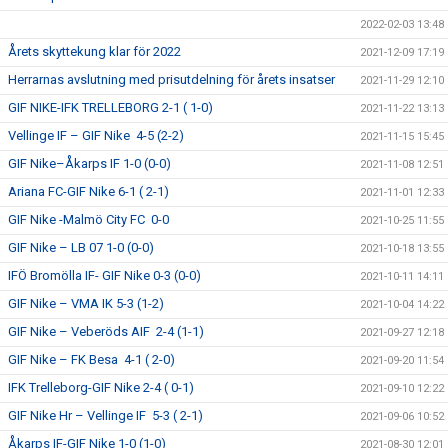
2022-02-03 13:48
Årets skyttekung klar för 2022
2021-12-09 17:19
Herrarnas avslutning med prisutdelning för årets insatser
2021-11-29 12:10
GIF NIKE-IFK TRELLEBORG 2-1 ( 1-0)
2021-11-22 13:13
Vellinge IF – GIF Nike 4-5 (2-2)
2021-11-15 15:45
GIF Nike–Åkarps IF 1-0 (0-0)
2021-11-08 12:51
Ariana FC-GIF Nike 6-1 ( 2-1)
2021-11-01 12:33
GIF Nike -Malmö City FC 0-0
2021-10-25 11:55
GIF Nike – LB 07 1-0 (0-0)
2021-10-18 13:55
IFÖ Bromölla IF- GIF Nike 0-3 (0-0)
2021-10-11 14:11
GIF Nike – VMA IK 5-3 (1-2)
2021-10-04 14:22
GIF Nike – Veberöds AIF 2-4 (1-1)
2021-09-27 12:18
GIF Nike – FK Besa 4-1 ( 2-0)
2021-09-20 11:54
IFK Trelleborg-GIF Nike 2-4 ( 0-1)
2021-09-10 12:22
GIF Nike Hr – Vellinge IF 5-3 ( 2-1)
2021-09-06 10:52
Åkarps IF-GIF Nike 1-0 (1-0)
2021-08-30 12:01