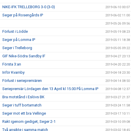
NIKE-IFK TRELLEBORG 3-0 (3-0)
2019-06-10 00:07
Seger på Rosengårds IP
2019-06-02 11:00
2019-05-26 09:56
Förlust i Lödde
2019-05-19 08:23
Seger på Lomma IP
2019-05-11 18:38
Seger i Trelleborg
2019-05-05 09:22
GIF Nike-Södra Sandby IF
2019-04-27 23:13
Första 3:an
2019-04-20 22:20
Inför Kvarnby
2019-04-18 23:30
Förlust i seriepremiären
2019-04-14 08:50
Seriepremiär Lördagen den 13 April kl 15.00 På Lomma IP
2019-04-08 12:37
Bra motstånd i Eslövs BK
2019-03-27 21:37
Seger i tuff bortamatch
2019-03-24 11:58
Seger mot ett bra Vellinge
2019-03-17 10:11
Rakt igenom gediget, Seger 2-1
2019-03-10 09:08
Två ansikte i samma match
2019-03-02 18:45