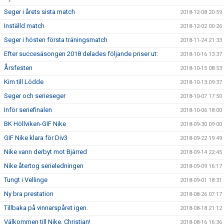
Seger i årets sista match
2018-12-08 20:59
Inställd match
2018-12-02 00:26
Seger i hösten första träningsmatch
2018-11-24 21:33
Efter succesäsongen 2018 delades följande priser ut:
2018-10-16 13:37
Årsfesten
2018-10-15 08:53
Kim till Lödde
2018-10-13 09:37
Seger och serieseger
2018-10-07 17:50
Inför seriefinalen
2018-10-06 18:00
BK Höllviken-GIF Nike
2018-09-30 09:00
GIF Nike klara för Div3
2018-09-22 19:49
Nike vann derbyt mot Bjärred
2018-09-14 22:45
Nike återtog serieledningen
2018-09-09 16:17
Tungt i Vellinge
2018-09-01 18:31
Ny bra prestation
2018-08-26 07:17
Tillbaka på vinnarspåret igen.
2018-08-18 21:12
Välkommen till Nike, Christian!
2018-08-16 16:36