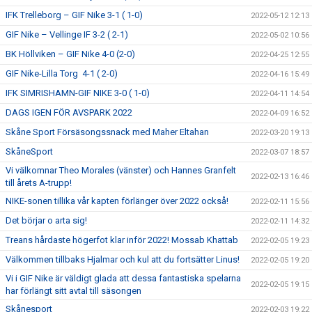
IFK Trelleborg – GIF Nike 3-1 ( 1-0)
2022-05-12 12:13
GIF Nike – Vellinge IF 3-2 ( 2-1)
2022-05-02 10:56
BK Höllviken – GIF Nike 4-0 (2-0)
2022-04-25 12:55
GIF Nike-Lilla Torg 4-1 ( 2-0)
2022-04-16 15:49
IFK SIMRISHAMN-GIF NIKE 3-0 ( 1-0)
2022-04-11 14:54
DAGS IGEN FÖR AVSPARK 2022
2022-04-09 16:52
Skåne Sport Försäsongssnack med Maher Eltahan
2022-03-20 19:13
SkåneSport
2022-03-07 18:57
Vi välkomnar Theo Morales (vänster) och Hannes Granfelt
2022-02-13 16:46
till årets A-trupp!
NIKE-sonen tillika vår kapten förlänger över 2022 också!
2022-02-11 15:56
Det börjar o arta sig!
2022-02-11 14:32
Treans hårdaste högerfot klar inför 2022! Mossab Khattab
2022-02-05 19:23
Välkommen tillbaks Hjalmar och kul att du fortsätter Linus!
2022-02-05 19:20
Vi i GIF Nike är väldigt glada att dessa fantastiska spelarna
2022-02-05 19:15
har förlängt sitt avtal till säsongen
Skånesport
2022-02-03 19:22