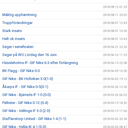
2018-08-12 01:23
Mäktig upphämtning
2018-08-11 23:02
Truppförändringar
2018-08-07 12:49
Stark insats
2018-08-07 10:50
Helt ok insats
2018-08-07 10:43
Seger i seriefinalen
2018-06-21 22:24
Seger på WO Lördag den 16 Juni.
2018-06-16 11:29
Hässleholms IF- GIF Nike 6-3 efter förlängning
2018-06-13 22:08
BK Flagg - GIF Nike 0-0
2018-06-09 16:30
GIF Nike - BK Höllviken 3-0(1-0)
2018-06-02 19:12
Åkarps IF - GIF Nike 0-5(0-1)
2018-05-26 15:30
GIF Nike - Bjärreds IF 1-0 (0-0)
2018-05-24 06:52
Pellister - GIF Nike 0-12 (0-4)
2018-05-19 18:35
GIF Nike - Vellinge IF 3-0 (2-0)
2018-05-13 17:04
Staffanstorp United - GIF Nike 1-4 (1-1)
2018-05-05 20:34
GIF Nike - Hyllie IK 4-1 (3-0)
2018-05-02 08:47