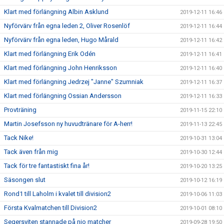
Klart med förlängning Albin Asklund
2019-12-11 16:46
Nyförvärv från egna leden 2, Oliver Rosenlöf
2019-12-11 16:44
Nyförvärv från egna leden, Hugo Mårald
2019-12-11 16:42
Klart med förlängning Erik Odén
2019-12-11 16:41
Klart med förlängning John Henriksson
2019-12-11 16:40
Klart med förlängning Jedrzej "Janne" Szumniak
2019-12-11 16:37
Klart med förlängning Ossian Andersson
2019-12-11 16:33
Provträning
2019-11-15 22:10
Martin Josefsson ny huvudtränare för A-herr!
2019-11-13 22:45
Tack Nike!
2019-10-31 13:04
Tack även från mig
2019-10-30 12:44
Tack för tre fantastiskt fina år!
2019-10-20 13:25
Säsongen slut
2019-10-12 16:19
Rond1 till Laholm i kvalet till division2
2019-10-06 11:03
Första Kvalmatchen till Division2
2019-10-01 08:10
Segersviten stannade på nio matcher
2019-09-28 19:50