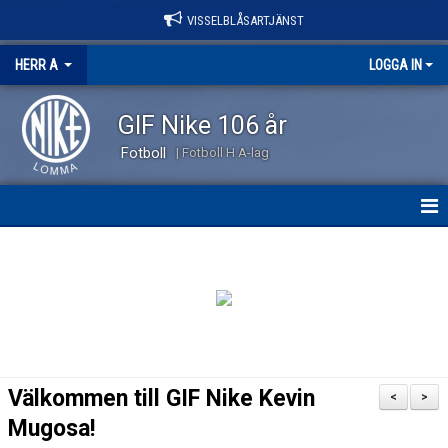
VISSELBLÅSARTJÄNST
HERR A
LOGGA IN
GIF Nike 106 år
Fotboll
| Fotboll H A-lag
HEM
NYHETER
KALENDER
TRUPPEN
Välkommen till GIF Nike Kevin
<
>
KONTAKT
Mugosa!