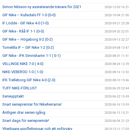
Simon Nilsson ny assisterande tränare för 2021
2020-12-03 16:21
GIF Nike – Kulladals FF 1-0 (0-0)
2020-10-04 21:00
IF Lödde - GIF Nike 4-0 (1-0)
2020-09-27 23:28
GIF Nike - Råå IF 1-1 (0-0)
2020-09-20 22:01
GIF Nike – Högaborg 0-2 (0-2)
2020-09-13 22:27
Tomelilla IF – GIF Nike 1-2 (0-2)
2020-09-08 13:47
GIF Nike - IFK Simrishamn 1-1 ( 0-1)
2020-08-31 11:41
VELLINGE-NIKE 7-0 ( 4-0)
2020-08-24 12:39
NIKE-VEBERÖD 1-0 ( 1-0)
2020-08-16 12:32
IFK Trelleborg-GIF Nike 4-0 (2-0)
2020-08-10 19:46
TUFF NIKE-FÖRLUST
2020-06-29 22:44
Serieupptakt
2020-06-22 15:49
Snart seriepremiär för Nikeherrarna!
2020-06-16 19:59
Äntligen drar serien igång
2020-06-15 13:21
Snart dags för seriepremiär!
2020-06-04 21:23
Ytterligare uppflyttningar och ett nyförvärv
2019-12-11 17:03