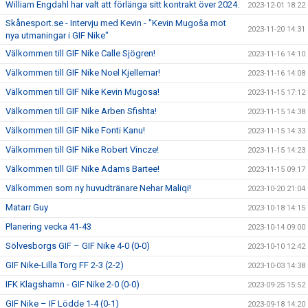
William Engdahl har valt att förlänga sitt kontrakt över 2024.
2023-12-01 18:22
Skånesport.se - Intervju med Kevin - "Kevin Mugoša mot
2023-11-20 14:31
nya utmaningar i GIF Nike"
Välkommen till GIF Nike Calle Sjögren!
2023-11-16 14:10
Välkommen till GIF Nike Noel Kjellemar!
2023-11-16 14:08
Välkommen till GIF Nike Kevin Mugosa!
2023-11-15 17:12
Välkommen till GIF Nike Arben Sfishta!
2023-11-15 14:38
Välkommen till GIF Nike Fonti Kanu!
2023-11-15 14:33
Välkommen till GIF Nike Robert Vincze!
2023-11-15 14:23
Välkommen till GIF Nike Adams Bartee!
2023-11-15 09:17
Välkommen som ny huvudtränare Nehar Maliqi!
2023-10-20 21:04
Matarr Guy
2023-10-18 14:15
Planering vecka 41-43
2023-10-14 09:00
Sölvesborgs GIF – GIF Nike 4-0 (0-0)
2023-10-10 12:42
GIF Nike-Lilla Torg FF 2-3 (2-2)
2023-10-03 14:38
IFK Klagshamn - GIF Nike 2-0 (0-0)
2023-09-25 15:52
GIF Nike – IF Lödde 1-4 (0-1)
2023-09-18 14:20