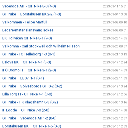
Veberöds AIF - GIF Nike 8-0 (4-0)
2023-09-11 15:51
GIF Nike – Borstahusen BK 2-2 (1-0)
2023-09-04 13:08
Välkommen - Felipe Marfull
2023-09-02 09:10
Ledare/materialansvarig sökes
2023-09-02 09:01
BK Höllviken GIF Nike 8-1 (7-0)
2023-08-28 14:35
Välkomna - Carl Stockwell och Wilhelm Nilsson
2023-08-25 08:57
GIF Nike - FC Trelleborg 1-3 (0-1)
2023-08-21 13:13
Eslövs BK – GIF Nike 4-1 (3-0)
2023-08-17 12:24
IFÖ Bromölla – GIF Nike 3-1 (2-0)
2023-08-09 14:59
GIF Nike – LB07 1-1 (0-1)
2023-06-22 11:33
GIF Nike – Sölvesborgs GIF 0-2 (0-2)
2023-06-19 13:24
Lilla Torg FF- GIF Nike 4-1 (3-0)
2023-06-12 12:06
GIF Nike - IFK Klagshamn 0-3 (0-2)
2023-06-05 13:16
IF Lödde – GIF Nike 7-0 (2-0)
2023-05-29 14:38
GIF Nike – Veberöds AIF1-2 (0-0)
2023-05-22 12:57
Borstahusen BK – GIF Nike 1-6 (0-3)
2023-05-15 12:53