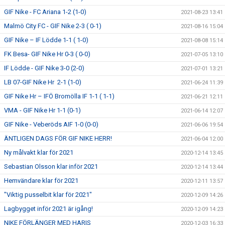
GIF Nike - FC Ariana 1-2 (1-0)
2021-08-23 13:41
Malmö City FC - GIF Nike 2-3 ( 0-1)
2021-08-16 15:04
GIF Nike – IF Lödde 1-1 ( 1-0)
2021-08-08 15:14
FK Besa- GIF Nike Hr 0-3 ( 0-0)
2021-07-05 13:10
IF Lödde - GIF Nike 3-0 (2-0)
2021-07-01 13:21
LB 07-GIF Nike Hr 2-1 (1-0)
2021-06-24 11:39
GIF Nike Hr – IFÖ Bromölla IF 1-1 ( 1-1)
2021-06-21 12:11
VMA - GIF Nike Hr 1-1 (0-1)
2021-06-14 12:07
GIF Nike - Veberöds AIF 1-0 (0-0)
2021-06-06 19:54
ÄNTLIGEN DAGS FÖR GIF NIKE HERR!
2021-06-04 12:00
Ny målvakt klar för 2021
2020-12-14 13:45
Sebastian Olsson klar inför 2021
2020-12-14 13:44
Hemvändare klar för 2021
2020-12-11 13:57
"Viktig pusselbit klar för 2021"
2020-12-09 14:26
Lagbygget inför 2021 är igång!
2020-12-09 14:23
NIKE FÖRLÄNGER MED HARIS
2020-12-03 16:33