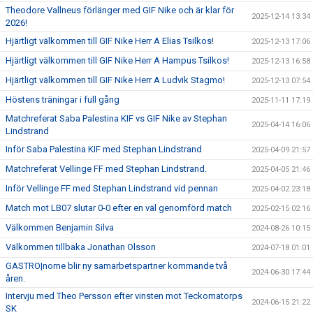
Theodore Vallneus förlänger med GIF Nike och är klar för
2025-12-14 13:34
2026!
Hjärtligt välkommen till GIF Nike Herr A Elias Tsilkos!
2025-12-13 17:06
Hjärtligt välkommen till GIF Nike Herr A Hampus Tsilkos!
2025-12-13 16:58
Hjärtligt välkommen till GIF Nike Herr A Ludvik Stagmo!
2025-12-13 07:54
Höstens träningar i full gång
2025-11-11 17:19
Matchreferat Saba Palestina KIF vs GIF Nike av Stephan
2025-04-14 16:06
Lindstrand
Inför Saba Palestina KIF med Stephan Lindstrand
2025-04-09 21:57
Matchreferat Vellinge FF med Stephan Lindstrand.
2025-04-05 21:46
Inför Vellinge FF med Stephan Lindstrand vid pennan
2025-04-02 23:18
Match mot LB07 slutar 0-0 efter en väl genomförd match
2025-02-15 02:16
Välkommen Benjamin Silva
2024-08-26 10:15
Välkommen tillbaka Jonathan Olsson
2024-07-18 01:01
GASTRO|nome blir ny samarbetspartner kommande två
2024-06-30 17:44
åren.
Intervju med Theo Persson efter vinsten mot Teckomatorps
2024-06-15 21:22
SK