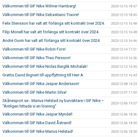
Välkommen till GIF Nike Wilmer Hamberg!
2023-12-15 18:47
Välkommen till GIF Nike Sebastiano Traore!
2023-12-15 18:45
Felix Stensson har valt att förlänga sitt kontrakt över 2024.
2023-12-15 16:48
Filip Monell har valt att förlänga sitt kontrakt över 2024.
2023-12-15 16:48
André Ouvin har valt att förlänga sitt kontrakt över 2024.
2023-12-15 16:46
Välkommen till GIF Nike Robin Fors!
2023-12-14 17:51
Välkommen till GIF Nike Theo Persson!
2023-12-13 16:36
Välkommen till GIF Nike Niclas Barglik Michalak!
2023-12-12 16:45
Grattis David Bignert till uppflyttning till Herr A
2023-12-12 16:43
Välkommen till GIF Nike Jesper Andersson!
2023-12-08 14:23
Välkommen till GIF Nike Martin Silva!
2023-12-07 17:50
Skånesport.se - Marius Helstad ny burväktare i GIF Nike –
2023-12-06 19:57
”Äntligen hittade vi en lösning”
Välkommen till GIF Nike Jesper Myndel!
2023-12-06 18:36
Välkommen till GIF Nike David Åstrand!
2023-12-06 18:35
Välkommen till GIF Nike Marius Helstad!
2023-12-06 18:30