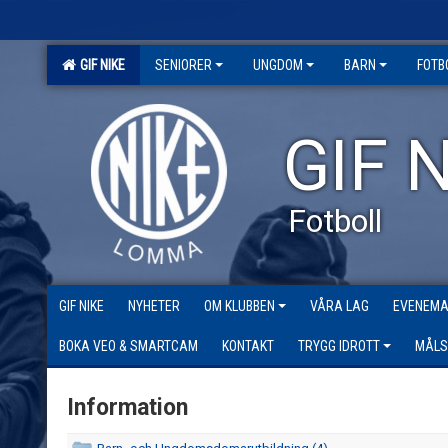
GIF NIKE
SENIORER
UNGDOM
BARN
FOTB
GIF N
Fotboll
GIF NIKE
NYHETER
OM KLUBBEN
VÅRA LAG
EVENEM
BOKA VEO & SMARTCAM
KONTAKT
TRYGG IDROTT
MÅLS
Information