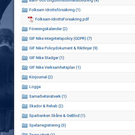
Barn- och Ungdomsdomarutbildning (4)
Folksam Idrottsförsäkring (1)
Folksam-IdrottsForsakring.pdf
Föreningskalender (2)
GIF Nike Integritetspolicy (GDPR) (7)
GIF Nike Policydokument & Riktlinjer (9)
GIF Nike Stadgar (1)
GIF Nike Verksamhetsplan (1)
Körjournal (2)
Logga
Samarbetsnätverk (1)
Skador & Rehab (2)
Sparbanken Skåne & GeBlod (1)
Spelarregistrering (3)
Trygg idrott (1)