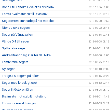
Säsongen slut
2019-10-12 16:19
Rond1 till Laholm i kvalet till division2
2019-10-06 11:03
Första Kvalmatchen till Division2
2019-10-01 08:10
Segersviten stannade på nio matcher
2019-09-28 19:50
Nionde raka segern
2019-09-22 08:43
Seger på Vångavallen
2019-09-15 07:46
Vände 0-1 till seger
2019-09-08 08:12
Sjätte raka segern
2019-08-31 19:32
André Strandberg klar för GIF Nike
2019-08-30 17:00
Femte raka segern
2019-08-25 09:19
Ny seger
2019-08-18 09:05
Tredje 3-0 segern på raken
2019-08-15 08:23
Seger med knackigt spel
2019-08-12 07:47
Seger i höstpremiären
2019-08-05 08:10
Bra insats mot stabilt motstånd
2019-08-01 11:46
Förlust i våravslutningen
2019-07-05 06:22