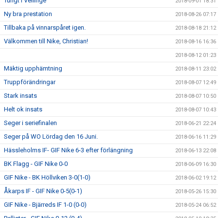
Tungt i Vellinge
2018-09-01 18:31
Ny bra prestation
2018-08-26 07:17
Tillbaka på vinnarspåret igen.
2018-08-18 21:12
Välkommen till Nike, Christian!
2018-08-16 16:36
2018-08-12 01:23
Mäktig upphämtning
2018-08-11 23:02
Truppförändringar
2018-08-07 12:49
Stark insats
2018-08-07 10:50
Helt ok insats
2018-08-07 10:43
Seger i seriefinalen
2018-06-21 22:24
Seger på WO Lördag den 16 Juni.
2018-06-16 11:29
Hässleholms IF- GIF Nike 6-3 efter förlängning
2018-06-13 22:08
BK Flagg - GIF Nike 0-0
2018-06-09 16:30
GIF Nike - BK Höllviken 3-0(1-0)
2018-06-02 19:12
Åkarps IF - GIF Nike 0-5(0-1)
2018-05-26 15:30
GIF Nike - Bjärreds IF 1-0 (0-0)
2018-05-24 06:52