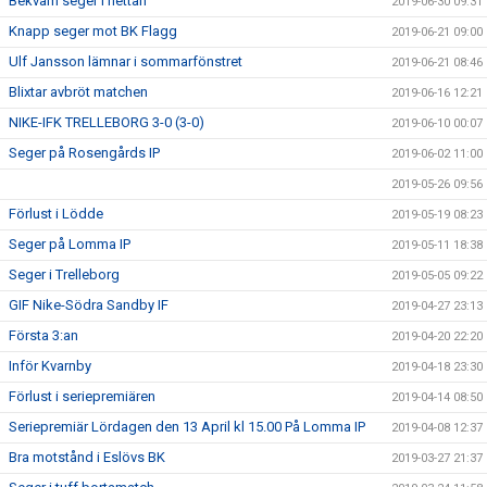
Bekväm seger i hettan
2019-06-30 09:31
Knapp seger mot BK Flagg
2019-06-21 09:00
Ulf Jansson lämnar i sommarfönstret
2019-06-21 08:46
Blixtar avbröt matchen
2019-06-16 12:21
NIKE-IFK TRELLEBORG 3-0 (3-0)
2019-06-10 00:07
Seger på Rosengårds IP
2019-06-02 11:00
2019-05-26 09:56
Förlust i Lödde
2019-05-19 08:23
Seger på Lomma IP
2019-05-11 18:38
Seger i Trelleborg
2019-05-05 09:22
GIF Nike-Södra Sandby IF
2019-04-27 23:13
Första 3:an
2019-04-20 22:20
Inför Kvarnby
2019-04-18 23:30
Förlust i seriepremiären
2019-04-14 08:50
Seriepremiär Lördagen den 13 April kl 15.00 På Lomma IP
2019-04-08 12:37
Bra motstånd i Eslövs BK
2019-03-27 21:37