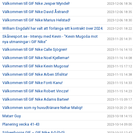
Välkommen till GIF Nike Jesper Myndel!
2023-12-06 18:36
Välkommen till GIF Nike David Åstrand!
2023-12-06 18:35
Välkommen till GIF Nike Marius Helstad!
2023-12-06 18:30
William Engdahl har valt att förlänga sitt kontrakt över 2024.
2023-12-01 18:22
Skånesport.se - Intervju med Kevin - "Kevin Mugoša mot
2023-11-20 14:31
nya utmaningar i GIF Nike"
Välkommen till GIF Nike Calle Sjögren!
2023-11-16 14:10
Välkommen till GIF Nike Noel Kjellemar!
2023-11-16 14:08
Välkommen till GIF Nike Kevin Mugosa!
2023-11-15 17:12
Välkommen till GIF Nike Arben Sfishta!
2023-11-15 14:38
Välkommen till GIF Nike Fonti Kanu!
2023-11-15 14:33
Välkommen till GIF Nike Robert Vincze!
2023-11-15 14:23
Välkommen till GIF Nike Adams Bartee!
2023-11-15 09:17
Välkommen som ny huvudtränare Nehar Maliqi!
2023-10-20 21:04
Matarr Guy
2023-10-18 14:15
Planering vecka 41-43
2023-10-14 09:00
Sölvesborgs GIF – GIF Nike 4-0 (0-0)
2023-10-10 12:42