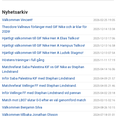
Nyhetsarkiv
Välkommen Vincent!
2026-02-25 19:05
Theodore Vallneus förlänger med GIF Nike och är klar för
2025-12-14 13:34
2026!
Hjärtligt välkommen till GIF Nike Herr A Elias Tsilkos!
2025-12-13 17:06
Hjärtligt välkommen till GIF Nike Herr A Hampus Tsilkos!
2025-12-13 16:58
Hjärtligt välkommen till GIF Nike Herr A Ludvik Stagmo!
2025-12-13 07:54
Höstens träningar i full gång
2025-11-11 17:19
Matchreferat Saba Palestina KIF vs GIF Nike av Stephan
2025-04-14 16:06
Lindstrand
Inför Saba Palestina KIF med Stephan Lindstrand
2025-04-09 21:57
Matchreferat Vellinge FF med Stephan Lindstrand.
2025-04-05 21:46
Inför Vellinge FF med Stephan Lindstrand vid pennan
2025-04-02 23:18
Match mot LB07 slutar 0-0 efter en väl genomförd match
2025-02-15 02:16
Välkommen Benjamin Silva
2024-08-26 10:15
Välkommen tillbaka Jonathan Olsson
2024-07-18 01:01