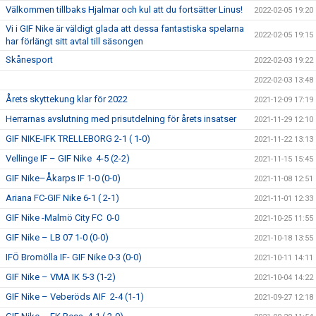
Välkommen tillbaks Hjalmar och kul att du fortsätter Linus!
2022-02-05 19:20
Vi i GIF Nike är väldigt glada att dessa fantastiska spelarna
2022-02-05 19:15
har förlängt sitt avtal till säsongen
Skånesport
2022-02-03 19:22
2022-02-03 13:48
Årets skyttekung klar för 2022
2021-12-09 17:19
Herrarnas avslutning med prisutdelning för årets insatser
2021-11-29 12:10
GIF NIKE-IFK TRELLEBORG 2-1 ( 1-0)
2021-11-22 13:13
Vellinge IF – GIF Nike 4-5 (2-2)
2021-11-15 15:45
GIF Nike–Åkarps IF 1-0 (0-0)
2021-11-08 12:51
Ariana FC-GIF Nike 6-1 ( 2-1)
2021-11-01 12:33
GIF Nike -Malmö City FC 0-0
2021-10-25 11:55
GIF Nike – LB 07 1-0 (0-0)
2021-10-18 13:55
IFÖ Bromölla IF- GIF Nike 0-3 (0-0)
2021-10-11 14:11
GIF Nike – VMA IK 5-3 (1-2)
2021-10-04 14:22
GIF Nike – Veberöds AIF 2-4 (1-1)
2021-09-27 12:18