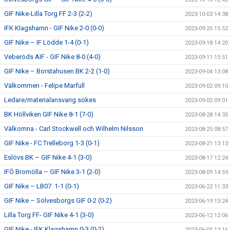
GIF Nike-Lilla Torg FF 2-3 (2-2)
2023-10-03 14:38
IFK Klagshamn - GIF Nike 2-0 (0-0)
2023-09-25 15:52
GIF Nike – IF Lödde 1-4 (0-1)
2023-09-18 14:20
Veberöds AIF - GIF Nike 8-0 (4-0)
2023-09-11 15:51
GIF Nike – Borstahusen BK 2-2 (1-0)
2023-09-04 13:08
Välkommen - Felipe Marfull
2023-09-02 09:10
Ledare/materialansvarig sökes
2023-09-02 09:01
BK Höllviken GIF Nike 8-1 (7-0)
2023-08-28 14:35
Välkomna - Carl Stockwell och Wilhelm Nilsson
2023-08-25 08:57
GIF Nike - FC Trelleborg 1-3 (0-1)
2023-08-21 13:13
Eslövs BK – GIF Nike 4-1 (3-0)
2023-08-17 12:24
IFÖ Bromölla – GIF Nike 3-1 (2-0)
2023-08-09 14:59
GIF Nike – LB07 1-1 (0-1)
2023-06-22 11:33
GIF Nike – Sölvesborgs GIF 0-2 (0-2)
2023-06-19 13:24
Lilla Torg FF- GIF Nike 4-1 (3-0)
2023-06-12 12:06
GIF Nike - IFK Klagshamn 0-3 (0-2)
2023-06-05 13:16