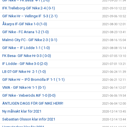
GIF Nike – FK Besa 4-1 ( 2-0)
2021-09-20 11:54
IFK Trelleborg-GIF Nike 2-4 ( 0-1)
2021-09-10 12:22
GIF Nike Hr – Vellinge IF 5-3 ( 2-1)
2021-09-06 10:52
Åkarps IF-GIF Nike 1-0 (1-0)
2021-08-30 12:01
GIF Nike - FC Ariana 1-2 (1-0)
2021-08-23 13:41
Malmö City FC - GIF Nike 2-3 ( 0-1)
2021-08-16 15:04
GIF Nike – IF Lödde 1-1 ( 1-0)
2021-08-08 15:14
FK Besa- GIF Nike Hr 0-3 ( 0-0)
2021-07-05 13:10
IF Lödde - GIF Nike 3-0 (2-0)
2021-07-01 13:21
LB 07-GIF Nike Hr 2-1 (1-0)
2021-06-24 11:39
GIF Nike Hr – IFÖ Bromölla IF 1-1 ( 1-1)
2021-06-21 12:11
VMA - GIF Nike Hr 1-1 (0-1)
2021-06-14 12:07
GIF Nike - Veberöds AIF 1-0 (0-0)
2021-06-06 19:54
ÄNTLIGEN DAGS FÖR GIF NIKE HERR!
2021-06-04 12:00
Ny målvakt klar för 2021
2020-12-14 13:45
Sebastian Olsson klar inför 2021
2020-12-14 13:44