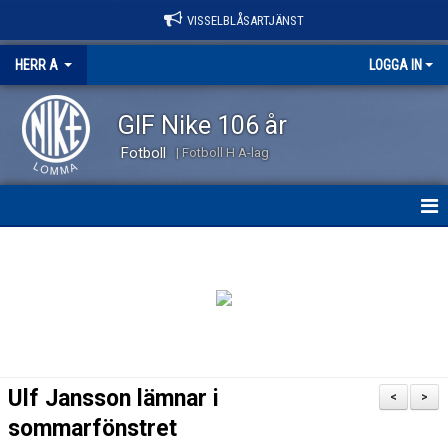
VISSELBLÅSARTJÄNST
HERR A
LOGGA IN
GIF Nike 106 år
Fotboll
| Fotboll H A-lag
HEM
NYHETER
KALENDER
TRUPPEN
Ulf Jansson lämnar i
<
>
KONTAKT
sommarfönstret