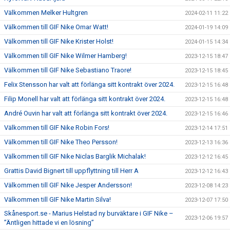
Välkommen Melker Hultgren
2024-02-11 11:22
Välkommen till GIF Nike Omar Watt!
2024-01-19 14:09
Välkommen till GIF Nike Krister Holst!
2024-01-15 14:34
Välkommen till GIF Nike Wilmer Hamberg!
2023-12-15 18:47
Välkommen till GIF Nike Sebastiano Traore!
2023-12-15 18:45
Felix Stensson har valt att förlänga sitt kontrakt över 2024.
2023-12-15 16:48
Filip Monell har valt att förlänga sitt kontrakt över 2024.
2023-12-15 16:48
André Ouvin har valt att förlänga sitt kontrakt över 2024.
2023-12-15 16:46
Välkommen till GIF Nike Robin Fors!
2023-12-14 17:51
Välkommen till GIF Nike Theo Persson!
2023-12-13 16:36
Välkommen till GIF Nike Niclas Barglik Michalak!
2023-12-12 16:45
Grattis David Bignert till uppflyttning till Herr A
2023-12-12 16:43
Välkommen till GIF Nike Jesper Andersson!
2023-12-08 14:23
Välkommen till GIF Nike Martin Silva!
2023-12-07 17:50
Skånesport.se - Marius Helstad ny burväktare i GIF Nike –
2023-12-06 19:57
”Äntligen hittade vi en lösning”