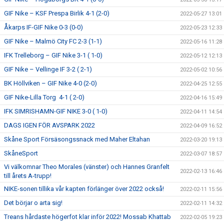
GIF Nike – KSF Prespa Birlik 4-1 (2-0)
2022-05-27 13:01
Åkarps IF-GIF Nike 0-3 (0-0)
2022-05-23 12:33
GIF Nike – Malmö City FC 2-3 (1-1)
2022-05-16 11:28
IFK Trelleborg – GIF Nike 3-1 ( 1-0)
2022-05-12 12:13
GIF Nike – Vellinge IF 3-2 ( 2-1)
2022-05-02 10:56
BK Höllviken – GIF Nike 4-0 (2-0)
2022-04-25 12:55
GIF Nike-Lilla Torg 4-1 ( 2-0)
2022-04-16 15:49
IFK SIMRISHAMN-GIF NIKE 3-0 ( 1-0)
2022-04-11 14:54
DAGS IGEN FÖR AVSPARK 2022
2022-04-09 16:52
Skåne Sport Försäsongssnack med Maher Eltahan
2022-03-20 19:13
SkåneSport
2022-03-07 18:57
Vi välkomnar Theo Morales (vänster) och Hannes Granfelt
2022-02-13 16:46
till årets A-trupp!
NIKE-sonen tillika vår kapten förlänger över 2022 också!
2022-02-11 15:56
Det börjar o arta sig!
2022-02-11 14:32
Treans hårdaste högerfot klar inför 2022! Mossab Khattab
2022-02-05 19:23