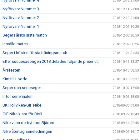
Nyförvärv Nummer 4
2018-12-12 21:00
Nyförvärv Nummer 3
2018-12-11 21:00
Nyförvärv Nummer 2
2018-12-10 21:00
Nyförvärv Nummer 1
2018-12-09 19:30
Seger i årets sista match
2018-12-08 20:59
Inställd match
2018-12-02 00:26
Seger i hösten första träningsmatch
2018-11-24 21:33
Efter succesäsongen 2018 delades följande priser ut:
2018-10-16 13:37
Årsfesten
2018-10-15 08:53
Kim till Lödde
2018-10-13 09:37
Seger och serieseger
2018-10-07 17:50
Inför seriefinalen
2018-10-06 18:00
BK Höllviken-GIF Nike
2018-09-30 09:00
GIF Nike klara för Div3
2018-09-22 19:49
Nike vann derbyt mot Bjärred
2018-09-14 22:45
Nike återtog serieledningen
2018-09-09 16:17