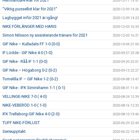
Hemvändare klar för 2021
2020-12-11 13:57
"Viktig pusselbit klar för 2021"
2020-12-09 14:26
Lagbygget inför 2021 är igång!
2020-12-09 14:23
NIKE FÖRLÄNGER MED HARIS
2020-12-03 16:33
Simon Nilsson ny assisterande tränare för 2021
2020-12-03 16:21
GIF Nike – Kulladals FF 1-0 (0-0)
2020-10-04 21:00
IF Lödde - GIF Nike 4-0 (1-0)
2020-09-27 23:28
GIF Nike - Råå IF 1-1 (0-0)
2020-09-20 22:01
GIF Nike – Högaborg 0-2 (0-2)
2020-09-13 22:27
Tomelilla IF – GIF Nike 1-2 (0-2)
2020-09-08 13:47
GIF Nike - IFK Simrishamn 1-1 ( 0-1)
2020-08-31 11:41
VELLINGE-NIKE 7-0 ( 4-0)
2020-08-24 12:39
NIKE-VEBERÖD 1-0 ( 1-0)
2020-08-16 12:32
IFK Trelleborg-GIF Nike 4-0 (2-0)
2020-08-10 19:46
TUFF NIKE-FÖRLUST
2020-06-29 22:44
Serieupptakt
2020-06-22 15:49