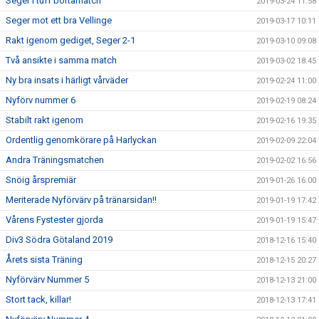
Seger i tuff bortamatch
2019-03-24 11:58
Seger mot ett bra Vellinge
2019-03-17 10:11
Rakt igenom gediget, Seger 2-1
2019-03-10 09:08
Två ansikte i samma match
2019-03-02 18:45
Ny bra insats i härligt vårväder
2019-02-24 11:00
Nyförv nummer 6
2019-02-19 08:24
Stabilt rakt igenom
2019-02-16 19:35
Ordentlig genomkörare på Harlyckan
2019-02-09 22:04
Andra Träningsmatchen
2019-02-02 16:56
Snöig årspremiär
2019-01-26 16:00
Meriterade Nyförvärv på tränarsidan!!
2019-01-19 17:42
Vårens Fystester gjorda
2019-01-19 15:47
Div3 Södra Götaland 2019
2018-12-16 15:40
Årets sista Träning
2018-12-15 20:27
Nyförvärv Nummer 5
2018-12-13 21:00
Stort tack, killar!
2018-12-13 17:41