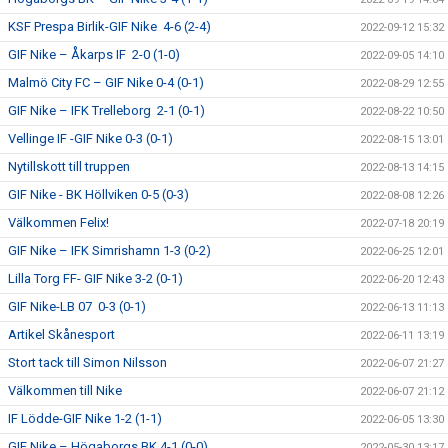
KSF Prespa Birlik-GIF Nike 4-6 (2-4)
2022-09-12 15:32
GIF Nike – Åkarps IF 2-0 (1-0)
2022-09-05 14:10
Malmö City FC – GIF Nike 0-4 (0-1)
2022-08-29 12:55
GIF Nike – IFK Trelleborg 2-1 (0-1)
2022-08-22 10:50
Vellinge IF -GIF Nike 0-3 (0-1)
2022-08-15 13:01
Nytillskott till truppen
2022-08-13 14:15
GIF Nike - BK Höllviken 0-5 (0-3)
2022-08-08 12:26
Välkommen Felix!
2022-07-18 20:19
GIF Nike – IFK Simrishamn 1-3 (0-2)
2022-06-25 12:01
Lilla Torg FF- GIF Nike 3-2 (0-1)
2022-06-20 12:43
GIF Nike-LB 07 0-3 (0-1)
2022-06-13 11:13
Artikel Skånesport
2022-06-11 13:19
Stort tack till Simon Nilsson
2022-06-07 21:27
Välkommen till Nike
2022-06-07 21:12
IF Lödde-GIF Nike 1-2 (1-1)
2022-06-05 13:30
GIF Nike – Högaborgs BK 4-1 (0-0)
2022-05-30 13:17