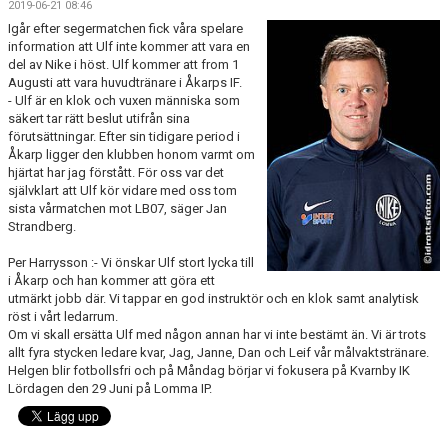
2019-06-21 08:46
BILDGALLERI
Igår efter segermatchen fick våra spelare
information att Ulf inte kommer att vara en
DOKUMENT
del av Nike i höst. Ulf kommer att from 1
Augusti att vara huvudtränare i Åkarps IF.
MATCHER
- Ulf är en klok och vuxen människa som
säkert tar rätt beslut utifrån sina
förutsättningar. Efter sin tidigare period i
TIDIGARE TRÄNARE
Åkarp ligger den klubben honom varmt om
hjärtat har jag förstått. För oss var det
DIV 5 HERR SYDVÄSTRA SKÅNE 2026
självklart att Ulf kör vidare med oss tom
sista vårmatchen mot LB07, säger Jan
Strandberg.
DIVISION 2 HERR B SKÅNE
Per Harrysson :- Vi önskar Ulf stort lycka till
i Åkarp och han kommer att göra ett
utmärkt jobb där. Vi tappar en god instruktör och en klok samt analytisk
röst i vårt ledarrum.
Om vi skall ersätta Ulf med någon annan har vi inte bestämt än. Vi är trots
allt fyra stycken ledare kvar, Jag, Janne, Dan och Leif vår målvaktstränare.
Helgen blir fotbollsfri och på Måndag börjar vi fokusera på Kvarnby IK
Lördagen den 29 Juni på Lomma IP.