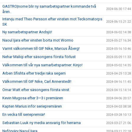
GASTRO|nome blir ny samarbetspartner kommande två
2024-06-30 17:44
åren.
Intervju med Theo Persson efter vinsten mot Teckomatorps
2024-06-15 21:22
SK
Ny samarbetspartner Andsjö!
2024-06-02 14:38
Naoul Ijara efter vinsten borta mot Wormo
2024-05-27 16:34
Varmt välkommen till GIF Nike, Marcus Åberg!
2024-05-16 10:46
Nehar Maliqi efter säsongens första förlust
2024-05-09 11:33
Välkommen till vår nya samarbetspartner: Kinjo!
2024-05-02 14:35
Arben Sfishta efter tredje raka segern
2024-04-29 13:28
Välkommen till GIF Nike, Carl Annerstedt!
2024-04-16 11:45
Omar Watt efter säsongens första vinst
2024-04-15 14:14
Kevin Mugosa efter 3—3 i premiären
2024-04-06 20:57
Kapten Marius inför seriepremiären
2024-04-03 08:58
En vecka till seriepremiär!
2024-03-28 10:13
Sebastian Luuk ny media ansvarig för herrarna
2024-03-27 21:06
Nyförvärv Naoul Ijara
2024-03-11 22:18