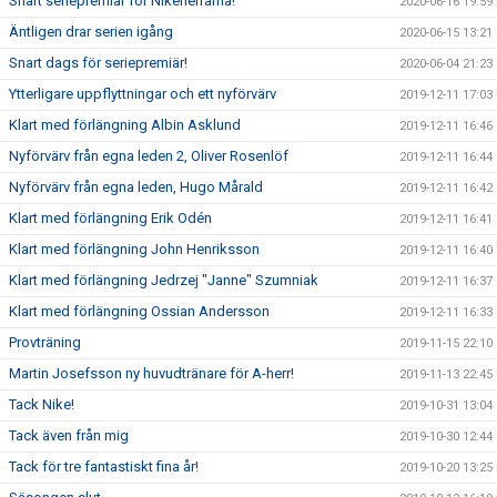
Snart seriepremiär för Nikeherrarna!
2020-06-16 19:59
Äntligen drar serien igång
2020-06-15 13:21
Snart dags för seriepremiär!
2020-06-04 21:23
Ytterligare uppflyttningar och ett nyförvärv
2019-12-11 17:03
Klart med förlängning Albin Asklund
2019-12-11 16:46
Nyförvärv från egna leden 2, Oliver Rosenlöf
2019-12-11 16:44
Nyförvärv från egna leden, Hugo Mårald
2019-12-11 16:42
Klart med förlängning Erik Odén
2019-12-11 16:41
Klart med förlängning John Henriksson
2019-12-11 16:40
Klart med förlängning Jedrzej "Janne" Szumniak
2019-12-11 16:37
Klart med förlängning Ossian Andersson
2019-12-11 16:33
Provträning
2019-11-15 22:10
Martin Josefsson ny huvudtränare för A-herr!
2019-11-13 22:45
Tack Nike!
2019-10-31 13:04
Tack även från mig
2019-10-30 12:44
Tack för tre fantastiskt fina år!
2019-10-20 13:25