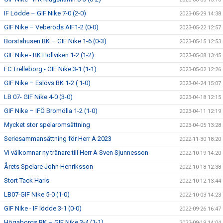
IF Lödde – GIF Nike 7-0 (2-0)
2023-05-29 14:38
GIF Nike – Veberöds AIF1-2 (0-0)
2023-05-22 12:57
Borstahusen BK – GIF Nike 1-6 (0-3)
2023-05-15 12:53
GIF Nike - BK Höllviken 1-2 (1-2)
2023-05-08 13:45
FC Trelleborg - GIF Nike 3-1 (1-1)
2023-05-02 12:26
GIF Nike – Eslövs BK 1-2 ( 1-0)
2023-04-24 15:07
LB 07- GIF Nike 4-0 (3-0)
2023-04-18 12:15
GIF Nike – IFÖ Bromölla 1-2 (1-0)
2023-04-11 12:19
Mycket stor spelaromsättning
2023-04-05 13:28
Seriesammansättning för Herr A 2023
2022-11-30 18:20
Vi välkomnar ny tränare till Herr A Sven Sjunnesson
2022-10-19 14:20
Årets Spelare John Henriksson
2022-10-18 12:38
Stort Tack Haris
2022-10-12 13:44
LB07-GIF Nike 5-0 (1-0)
2022-10-03 14:23
GIF Nike - IF lödde 3-1 (0-0)
2022-09-26 16:47
Högaborgs BK – GIF Nike 3-4 (1-1)
2022-09-19 14:04