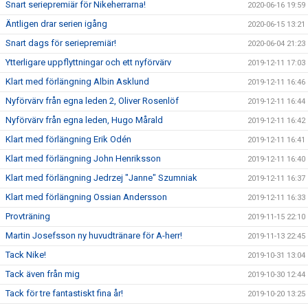
Snart seriepremiär för Nikeherrarna!
2020-06-16 19:59
Äntligen drar serien igång
2020-06-15 13:21
Snart dags för seriepremiär!
2020-06-04 21:23
Ytterligare uppflyttningar och ett nyförvärv
2019-12-11 17:03
Klart med förlängning Albin Asklund
2019-12-11 16:46
Nyförvärv från egna leden 2, Oliver Rosenlöf
2019-12-11 16:44
Nyförvärv från egna leden, Hugo Mårald
2019-12-11 16:42
Klart med förlängning Erik Odén
2019-12-11 16:41
Klart med förlängning John Henriksson
2019-12-11 16:40
Klart med förlängning Jedrzej "Janne" Szumniak
2019-12-11 16:37
Klart med förlängning Ossian Andersson
2019-12-11 16:33
Provträning
2019-11-15 22:10
Martin Josefsson ny huvudtränare för A-herr!
2019-11-13 22:45
Tack Nike!
2019-10-31 13:04
Tack även från mig
2019-10-30 12:44
Tack för tre fantastiskt fina år!
2019-10-20 13:25