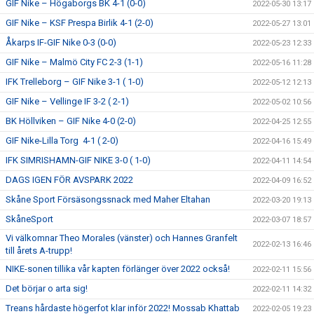
GIF Nike – Högaborgs BK 4-1 (0-0)
2022-05-30 13:17
GIF Nike – KSF Prespa Birlik 4-1 (2-0)
2022-05-27 13:01
Åkarps IF-GIF Nike 0-3 (0-0)
2022-05-23 12:33
GIF Nike – Malmö City FC 2-3 (1-1)
2022-05-16 11:28
IFK Trelleborg – GIF Nike 3-1 ( 1-0)
2022-05-12 12:13
GIF Nike – Vellinge IF 3-2 ( 2-1)
2022-05-02 10:56
BK Höllviken – GIF Nike 4-0 (2-0)
2022-04-25 12:55
GIF Nike-Lilla Torg 4-1 ( 2-0)
2022-04-16 15:49
IFK SIMRISHAMN-GIF NIKE 3-0 ( 1-0)
2022-04-11 14:54
DAGS IGEN FÖR AVSPARK 2022
2022-04-09 16:52
Skåne Sport Försäsongssnack med Maher Eltahan
2022-03-20 19:13
SkåneSport
2022-03-07 18:57
Vi välkomnar Theo Morales (vänster) och Hannes Granfelt
2022-02-13 16:46
till årets A-trupp!
NIKE-sonen tillika vår kapten förlänger över 2022 också!
2022-02-11 15:56
Det börjar o arta sig!
2022-02-11 14:32
Treans hårdaste högerfot klar inför 2022! Mossab Khattab
2022-02-05 19:23