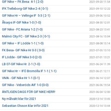
GIF Nike – FK Besa 4-1 ( 2-0)
2021-09-20 11:54
IFK Trelleborg-GIF Nike 2-4 ( 0-1)
2021-09-10 12:22
GIF Nike Hr – Vellinge IF 5-3 ( 2-1)
2021-09-06 10:52
Åkarps IF-GIF Nike 1-0 (1-0)
2021-08-30 12:01
GIF Nike - FC Ariana 1-2 (1-0)
2021-08-23 13:41
Malmö City FC - GIF Nike 2-3 ( 0-1)
2021-08-16 15:04
GIF Nike – IF Lödde 1-1 ( 1-0)
2021-08-08 15:14
FK Besa- GIF Nike Hr 0-3 ( 0-0)
2021-07-05 13:10
IF Lödde - GIF Nike 3-0 (2-0)
2021-07-01 13:21
LB 07-GIF Nike Hr 2-1 (1-0)
2021-06-24 11:39
GIF Nike Hr – IFÖ Bromölla IF 1-1 ( 1-1)
2021-06-21 12:11
VMA - GIF Nike Hr 1-1 (0-1)
2021-06-14 12:07
GIF Nike - Veberöds AIF 1-0 (0-0)
2021-06-06 19:54
ÄNTLIGEN DAGS FÖR GIF NIKE HERR!
2021-06-04 12:00
Ny målvakt klar för 2021
2020-12-14 13:45
Sebastian Olsson klar inför 2021
2020-12-14 13:44