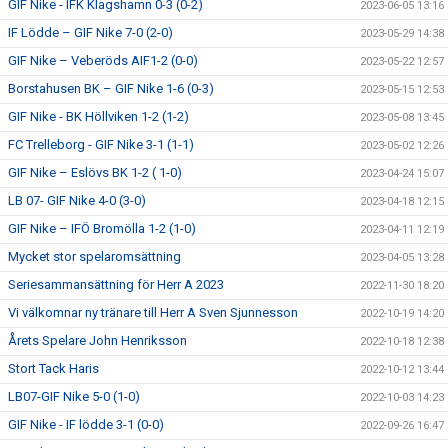
GIF Nike - IFK Klagshamn 0-3 (0-2)
2023-06-05 13:16
IF Lödde – GIF Nike 7-0 (2-0)
2023-05-29 14:38
GIF Nike – Veberöds AIF1-2 (0-0)
2023-05-22 12:57
Borstahusen BK – GIF Nike 1-6 (0-3)
2023-05-15 12:53
GIF Nike - BK Höllviken 1-2 (1-2)
2023-05-08 13:45
FC Trelleborg - GIF Nike 3-1 (1-1)
2023-05-02 12:26
GIF Nike – Eslövs BK 1-2 ( 1-0)
2023-04-24 15:07
LB 07- GIF Nike 4-0 (3-0)
2023-04-18 12:15
GIF Nike – IFÖ Bromölla 1-2 (1-0)
2023-04-11 12:19
Mycket stor spelaromsättning
2023-04-05 13:28
Seriesammansättning för Herr A 2023
2022-11-30 18:20
Vi välkomnar ny tränare till Herr A Sven Sjunnesson
2022-10-19 14:20
Årets Spelare John Henriksson
2022-10-18 12:38
Stort Tack Haris
2022-10-12 13:44
LB07-GIF Nike 5-0 (1-0)
2022-10-03 14:23
GIF Nike - IF lödde 3-1 (0-0)
2022-09-26 16:47