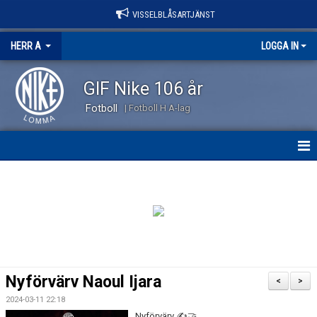
VISSELBLÅSARTJÄNST
HERR A
LOGGA IN
GIF Nike 106 år
Fotboll
| Fotboll H A-lag
HEM
NYHETER
KALENDER
TRUPPEN
Nyförvärv Naoul Ijara
<
>
KONTAKT
2024-03-11 22:18
Nyförvärv ✍️🤝.