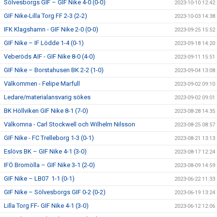
Sölvesborgs GIF – GIF Nike 4-0 (0-0)
2023-10-10 12:42
GIF Nike-Lilla Torg FF 2-3 (2-2)
2023-10-03 14:38
IFK Klagshamn - GIF Nike 2-0 (0-0)
2023-09-25 15:52
GIF Nike – IF Lödde 1-4 (0-1)
2023-09-18 14:20
Veberöds AIF - GIF Nike 8-0 (4-0)
2023-09-11 15:51
GIF Nike – Borstahusen BK 2-2 (1-0)
2023-09-04 13:08
Välkommen - Felipe Marfull
2023-09-02 09:10
Ledare/materialansvarig sökes
2023-09-02 09:01
BK Höllviken GIF Nike 8-1 (7-0)
2023-08-28 14:35
Välkomna - Carl Stockwell och Wilhelm Nilsson
2023-08-25 08:57
GIF Nike - FC Trelleborg 1-3 (0-1)
2023-08-21 13:13
Eslövs BK – GIF Nike 4-1 (3-0)
2023-08-17 12:24
IFÖ Bromölla – GIF Nike 3-1 (2-0)
2023-08-09 14:59
GIF Nike – LB07 1-1 (0-1)
2023-06-22 11:33
GIF Nike – Sölvesborgs GIF 0-2 (0-2)
2023-06-19 13:24
Lilla Torg FF- GIF Nike 4-1 (3-0)
2023-06-12 12:06