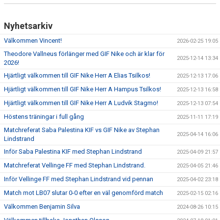
Nyhetsarkiv
Välkommen Vincent!
2026-02-25 19:05
Theodore Vallneus förlänger med GIF Nike och är klar för
2025-12-14 13:34
2026!
Hjärtligt välkommen till GIF Nike Herr A Elias Tsilkos!
2025-12-13 17:06
Hjärtligt välkommen till GIF Nike Herr A Hampus Tsilkos!
2025-12-13 16:58
Hjärtligt välkommen till GIF Nike Herr A Ludvik Stagmo!
2025-12-13 07:54
Höstens träningar i full gång
2025-11-11 17:19
Matchreferat Saba Palestina KIF vs GIF Nike av Stephan
2025-04-14 16:06
Lindstrand
Inför Saba Palestina KIF med Stephan Lindstrand
2025-04-09 21:57
Matchreferat Vellinge FF med Stephan Lindstrand.
2025-04-05 21:46
Inför Vellinge FF med Stephan Lindstrand vid pennan
2025-04-02 23:18
Match mot LB07 slutar 0-0 efter en väl genomförd match
2025-02-15 02:16
Välkommen Benjamin Silva
2024-08-26 10:15