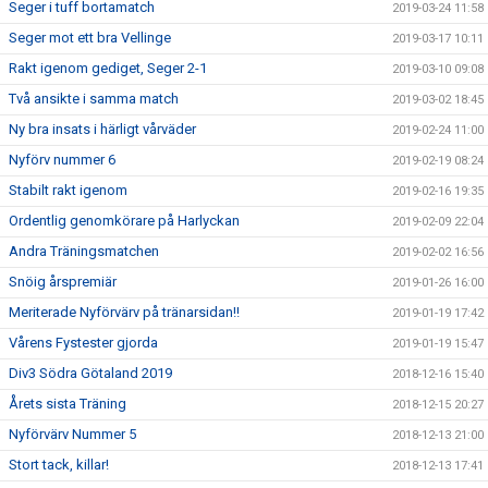
Seger i tuff bortamatch
2019-03-24 11:58
Seger mot ett bra Vellinge
2019-03-17 10:11
Rakt igenom gediget, Seger 2-1
2019-03-10 09:08
Två ansikte i samma match
2019-03-02 18:45
Ny bra insats i härligt vårväder
2019-02-24 11:00
Nyförv nummer 6
2019-02-19 08:24
Stabilt rakt igenom
2019-02-16 19:35
Ordentlig genomkörare på Harlyckan
2019-02-09 22:04
Andra Träningsmatchen
2019-02-02 16:56
Snöig årspremiär
2019-01-26 16:00
Meriterade Nyförvärv på tränarsidan!!
2019-01-19 17:42
Vårens Fystester gjorda
2019-01-19 15:47
Div3 Södra Götaland 2019
2018-12-16 15:40
Årets sista Träning
2018-12-15 20:27
Nyförvärv Nummer 5
2018-12-13 21:00
Stort tack, killar!
2018-12-13 17:41