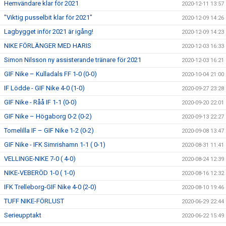
Hemvändare klar för 2021
2020-12-11 13:57
"Viktig pusselbit klar för 2021"
2020-12-09 14:26
Lagbygget inför 2021 är igång!
2020-12-09 14:23
NIKE FÖRLÄNGER MED HARIS
2020-12-03 16:33
Simon Nilsson ny assisterande tränare för 2021
2020-12-03 16:21
GIF Nike – Kulladals FF 1-0 (0-0)
2020-10-04 21:00
IF Lödde - GIF Nike 4-0 (1-0)
2020-09-27 23:28
GIF Nike - Råå IF 1-1 (0-0)
2020-09-20 22:01
GIF Nike – Högaborg 0-2 (0-2)
2020-09-13 22:27
Tomelilla IF – GIF Nike 1-2 (0-2)
2020-09-08 13:47
GIF Nike - IFK Simrishamn 1-1 ( 0-1)
2020-08-31 11:41
VELLINGE-NIKE 7-0 ( 4-0)
2020-08-24 12:39
NIKE-VEBERÖD 1-0 ( 1-0)
2020-08-16 12:32
IFK Trelleborg-GIF Nike 4-0 (2-0)
2020-08-10 19:46
TUFF NIKE-FÖRLUST
2020-06-29 22:44
Serieupptakt
2020-06-22 15:49