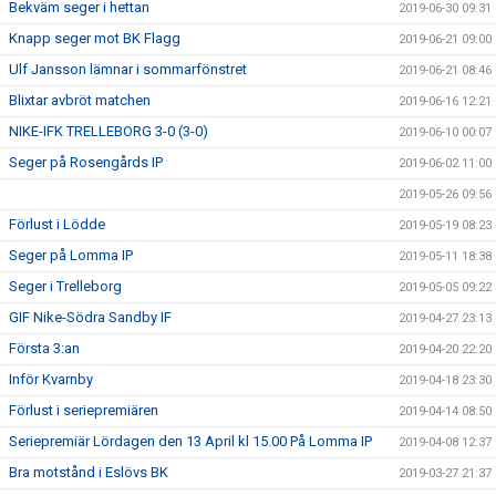
Bekväm seger i hettan
2019-06-30 09:31
Knapp seger mot BK Flagg
2019-06-21 09:00
Ulf Jansson lämnar i sommarfönstret
2019-06-21 08:46
Blixtar avbröt matchen
2019-06-16 12:21
NIKE-IFK TRELLEBORG 3-0 (3-0)
2019-06-10 00:07
Seger på Rosengårds IP
2019-06-02 11:00
2019-05-26 09:56
Förlust i Lödde
2019-05-19 08:23
Seger på Lomma IP
2019-05-11 18:38
Seger i Trelleborg
2019-05-05 09:22
GIF Nike-Södra Sandby IF
2019-04-27 23:13
Första 3:an
2019-04-20 22:20
Inför Kvarnby
2019-04-18 23:30
Förlust i seriepremiären
2019-04-14 08:50
Seriepremiär Lördagen den 13 April kl 15.00 På Lomma IP
2019-04-08 12:37
Bra motstånd i Eslövs BK
2019-03-27 21:37