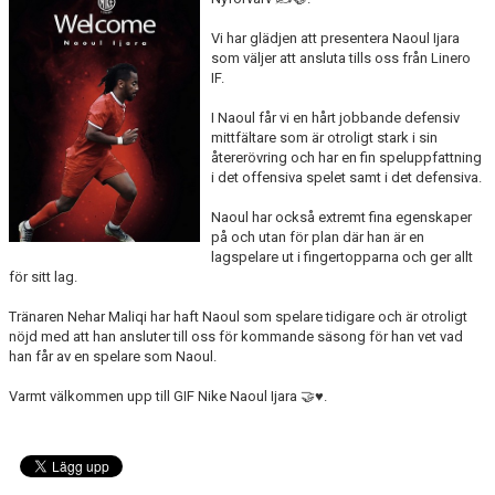
BILDGALLERI
Vi har glädjen att presentera Naoul Ijara
som väljer att ansluta tills oss från Linero
DOKUMENT
IF.
MATCHER
I Naoul får vi en hårt jobbande defensiv
mittfältare som är otroligt stark i sin
TIDIGARE TRÄNARE
återerövring och har en fin speluppfattning
i det offensiva spelet samt i det defensiva.
DIV 5 HERR SYDVÄSTRA SKÅNE 2026
Naoul har också extremt fina egenskaper
på och utan för plan där han är en
DIVISION 2 HERR B SKÅNE
lagspelare ut i fingertopparna och ger allt
för sitt lag.
Tränaren Nehar Maliqi har haft Naoul som spelare tidigare och är otroligt
nöjd med att han ansluter till oss för kommande säsong för han vet vad
han får av en spelare som Naoul.
Varmt välkommen upp till GIF Nike Naoul Ijara 🤝♥️.