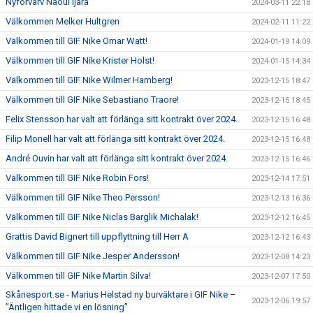
Nyförvärv Naoul Ijara
2024-03-11 22:18
Välkommen Melker Hultgren
2024-02-11 11:22
Välkommen till GIF Nike Omar Watt!
2024-01-19 14:09
Välkommen till GIF Nike Krister Holst!
2024-01-15 14:34
Välkommen till GIF Nike Wilmer Hamberg!
2023-12-15 18:47
Välkommen till GIF Nike Sebastiano Traore!
2023-12-15 18:45
Felix Stensson har valt att förlänga sitt kontrakt över 2024.
2023-12-15 16:48
Filip Monell har valt att förlänga sitt kontrakt över 2024.
2023-12-15 16:48
André Ouvin har valt att förlänga sitt kontrakt över 2024.
2023-12-15 16:46
Välkommen till GIF Nike Robin Fors!
2023-12-14 17:51
Välkommen till GIF Nike Theo Persson!
2023-12-13 16:36
Välkommen till GIF Nike Niclas Barglik Michalak!
2023-12-12 16:45
Grattis David Bignert till uppflyttning till Herr A
2023-12-12 16:43
Välkommen till GIF Nike Jesper Andersson!
2023-12-08 14:23
Välkommen till GIF Nike Martin Silva!
2023-12-07 17:50
Skånesport.se - Marius Helstad ny burväktare i GIF Nike –
2023-12-06 19:57
”Äntligen hittade vi en lösning”