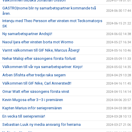
Välkommen tillbaka Jonathan Olsson
2024-07-18 01:01
GASTRO|nome blir ny samarbetspartner kommande två
2024-06-30 17:44
åren.
Intervju med Theo Persson efter vinsten mot Teckomatorps
2024-06-15 21:22
SK
Ny samarbetspartner Andsjö!
2024-06-02 14:38
Naoul Ijara efter vinsten borta mot Wormo
2024-05-27 16:34
Varmt välkommen till GIF Nike, Marcus Åberg!
2024-05-16 10:46
Nehar Maliqi efter säsongens första förlust
2024-05-09 11:33
Välkommen till vår nya samarbetspartner: Kinjo!
2024-05-02 14:35
Arben Sfishta efter tredje raka segern
2024-04-29 13:28
Välkommen till GIF Nike, Carl Annerstedt!
2024-04-16 11:45
Omar Watt efter säsongens första vinst
2024-04-15 14:14
Kevin Mugosa efter 3—3 i premiären
2024-04-06 20:57
Kapten Marius inför seriepremiären
2024-04-03 08:58
En vecka till seriepremiär!
2024-03-28 10:13
Sebastian Luuk ny media ansvarig för herrarna
2024-03-27 21:06