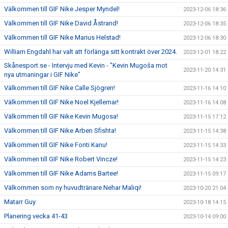
Välkommen till GIF Nike Jesper Myndel!
2023-12-06 18:36
Välkommen till GIF Nike David Åstrand!
2023-12-06 18:35
Välkommen till GIF Nike Marius Helstad!
2023-12-06 18:30
William Engdahl har valt att förlänga sitt kontrakt över 2024.
2023-12-01 18:22
Skånesport.se - Intervju med Kevin - "Kevin Mugoša mot
2023-11-20 14:31
nya utmaningar i GIF Nike"
Välkommen till GIF Nike Calle Sjögren!
2023-11-16 14:10
Välkommen till GIF Nike Noel Kjellemar!
2023-11-16 14:08
Välkommen till GIF Nike Kevin Mugosa!
2023-11-15 17:12
Välkommen till GIF Nike Arben Sfishta!
2023-11-15 14:38
Välkommen till GIF Nike Fonti Kanu!
2023-11-15 14:33
Välkommen till GIF Nike Robert Vincze!
2023-11-15 14:23
Välkommen till GIF Nike Adams Bartee!
2023-11-15 09:17
Välkommen som ny huvudtränare Nehar Maliqi!
2023-10-20 21:04
Matarr Guy
2023-10-18 14:15
Planering vecka 41-43
2023-10-14 09:00