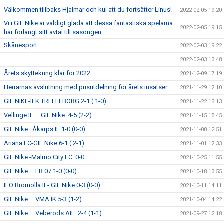
Välkommen tillbaks Hjalmar och kul att du fortsätter Linus!
2022-02-05 19:20
Vi i GIF Nike är väldigt glada att dessa fantastiska spelarna
2022-02-05 19:15
har förlängt sitt avtal till säsongen
Skånesport
2022-02-03 19:22
2022-02-03 13:48
Årets skyttekung klar för 2022
2021-12-09 17:19
Herrarnas avslutning med prisutdelning för årets insatser
2021-11-29 12:10
GIF NIKE-IFK TRELLEBORG 2-1 ( 1-0)
2021-11-22 13:13
Vellinge IF – GIF Nike 4-5 (2-2)
2021-11-15 15:45
GIF Nike–Åkarps IF 1-0 (0-0)
2021-11-08 12:51
Ariana FC-GIF Nike 6-1 ( 2-1)
2021-11-01 12:33
GIF Nike -Malmö City FC 0-0
2021-10-25 11:55
GIF Nike – LB 07 1-0 (0-0)
2021-10-18 13:55
IFÖ Bromölla IF- GIF Nike 0-3 (0-0)
2021-10-11 14:11
GIF Nike – VMA IK 5-3 (1-2)
2021-10-04 14:22
GIF Nike – Veberöds AIF 2-4 (1-1)
2021-09-27 12:18