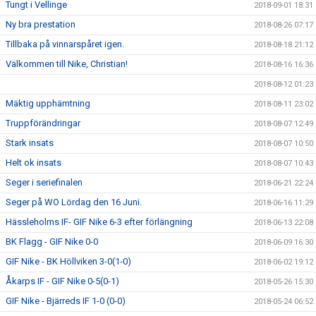
Tungt i Vellinge
2018-09-01 18:31
Ny bra prestation
2018-08-26 07:17
Tillbaka på vinnarspåret igen.
2018-08-18 21:12
Välkommen till Nike, Christian!
2018-08-16 16:36
2018-08-12 01:23
Mäktig upphämtning
2018-08-11 23:02
Truppförändringar
2018-08-07 12:49
Stark insats
2018-08-07 10:50
Helt ok insats
2018-08-07 10:43
Seger i seriefinalen
2018-06-21 22:24
Seger på WO Lördag den 16 Juni.
2018-06-16 11:29
Hässleholms IF- GIF Nike 6-3 efter förlängning
2018-06-13 22:08
BK Flagg - GIF Nike 0-0
2018-06-09 16:30
GIF Nike - BK Höllviken 3-0(1-0)
2018-06-02 19:12
Åkarps IF - GIF Nike 0-5(0-1)
2018-05-26 15:30
GIF Nike - Bjärreds IF 1-0 (0-0)
2018-05-24 06:52