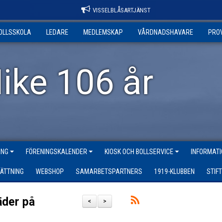
VISSELBLÅSARTJÄNST
OLLSSKOLA
LEDARE
MEDLEMSKAP
VÅRDNADSHAVARE
PRO
ike 106 år
ANG
FÖRENINGSKALENDER
KIOSK OCH BOLLSERVICE
INFORMATI
ÄTTNING
WEBSHOP
SAMARBETSPARTNERS
1919-KLUBBEN
STIF
äder på
<
>