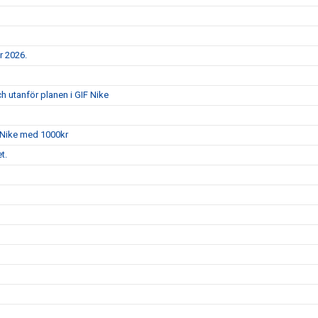
er 2026.
h utanför planen i GIF Nike
 Nike med 1000kr
t.