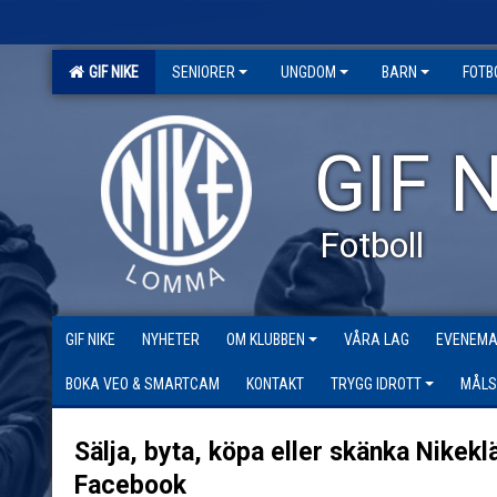
GIF NIKE
SENIORER
UNGDOM
BARN
FOTB
GIF N
Fotboll
GIF NIKE
NYHETER
OM KLUBBEN
VÅRA LAG
EVENEM
BOKA VEO & SMARTCAM
KONTAKT
TRYGG IDROTT
MÅLS
Sälja, byta, köpa eller skänka Nikekl
Facebook