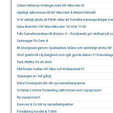
Oskar Hällstorp förlänger med GIF Nike Herr A!
Hjärtligt välkommen till GIF Nike Herr A Melvin Frithzell!
Vi är väldigt glada att Patrik väljer att fortsätta tränaruppdraget öv
Extra årsmöte i GIF Nike Nike den 13/10 kl 17.30
Från Damallsvenskan till division 4 – Roufpanah gör skillnad på oc
Serieseger för Dam A
Bli blodgivare genom Sparbanken Skåne och samtidigt stötta GIF
Stort grattis till Lily Berglund som igår gjorde debut i F15-landslage
Tack Melitta för ert stöd
DM-finalen mellan GIF Nike och Kristianstad FC
Tjejsargen är i full gång!
Eriks Fönsterputs blir vår nya samarbetspartner
Vi hälsar Lomma församling välkommen som cupsponsor
Ny cupsponsor!
Dunross & Co blir ny samarbetspartner
Försäljning hoodie & T-shirt