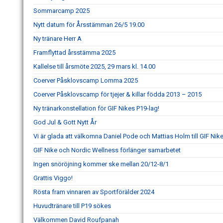
Sommarcamp 2025
Nytt datum för Årsstämman 26/5 19.00
Ny tränare Herr A
Framflyttad årsstämma 2025
Kallelse till årsmöte 2025, 29 mars kl. 14.00
Coerver Påsklovscamp Lomma 2025
Coerver Påsklovscamp för tjejer & killar födda 2013 – 2015
Ny tränarkonstellation för GIF Nikes P19-lag!
God Jul & Gott Nytt År
Vi är glada att välkomna Daniel Pode och Mattias Holm till GIF Nik
GIF Nike och Nordic Wellness förlänger samarbetet
Ingen snöröjning kommer ske mellan 20/12-8/1
Grattis Viggo!
Rösta fram vinnaren av Sportförälder 2024
Huvudtränare till P19 sökes
Välkommen David Roufpanah