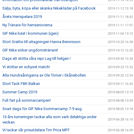
2019-11-14 14:39
Sälja, byta, köpa eller skänka Nikekläder på Facebook
2019-11-12 15:18
Årets Herrspelare 2019
2019-11-11 18:42
Ny Tränare för herrseniorerna
2019-11-11 17:07
GIF Nike bäst i kommunen (igen)
2019-11-04 13:15
Stort Grattis till uttagningen Hanna Bennisson
2019-10-23 16:58
GIF Nike söker ungdomstränare!
2019-10-15 16:20
Dags att stötta våra repr Lag till helgen.!
2019-09-30 15:34
Vi stöttar en schysst match!
2019-09-23 15:32
Alla Hundraåringarna av Ole Törner i Skånebollen.
2019-09-20 12:59
Stort Tack FBK Balkan
2019-09-11 16:43
Summer Camp 2019
2019-08-09 13:19
Full fart på sommarcampen!
2019-08-08 10:09
Snart dags för GIF Nike Sommarcamp 7-9 aug
2019-08-05 13:18
13-års turneringen tackar alla som varit delaktiga under
2019-06-28 16:10
veckan.
Vi tackar vår prisutdelare Tim Prica MFF
2019-06-28 16:09