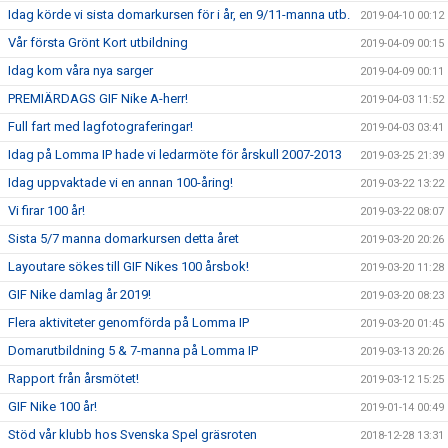
Idag körde vi sista domarkursen för i år, en 9/11-manna utb.
2019-04-10 00:12
Vår första Grönt Kort utbildning
2019-04-09 00:15
Idag kom våra nya sarger
2019-04-09 00:11
PREMIÄRDAGS GIF Nike A-herr!
2019-04-03 11:52
Full fart med lagfotograferingar!
2019-04-03 03:41
Idag på Lomma IP hade vi ledarmöte för årskull 2007-2013
2019-03-25 21:39
Idag uppvaktade vi en annan 100-åring!
2019-03-22 13:22
Vi firar 100 år!
2019-03-22 08:07
Sista 5/7 manna domarkursen detta året
2019-03-20 20:26
Layoutare sökes till GIF Nikes 100 årsbok!
2019-03-20 11:28
GIF Nike damlag år 2019!
2019-03-20 08:23
Flera aktiviteter genomförda på Lomma IP
2019-03-20 01:45
Domarutbildning 5 & 7-manna på Lomma IP
2019-03-13 20:26
Rapport från årsmötet!
2019-03-12 15:25
GIF Nike 100 år!
2019-01-14 00:49
Stöd vår klubb hos Svenska Spel gräsroten
2018-12-28 13:31