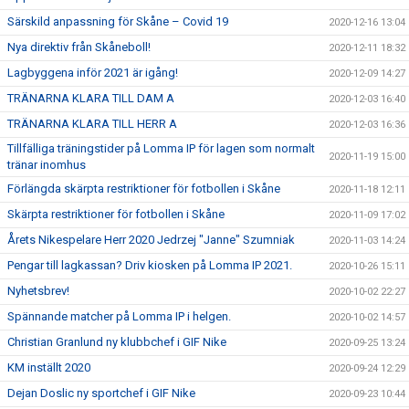
Särskild anpassning för Skåne – Covid 19
2020-12-16 13:04
Nya direktiv från Skåneboll!
2020-12-11 18:32
Lagbyggena inför 2021 är igång!
2020-12-09 14:27
TRÄNARNA KLARA TILL DAM A
2020-12-03 16:40
TRÄNARNA KLARA TILL HERR A
2020-12-03 16:36
Tillfälliga träningstider på Lomma IP för lagen som normalt
2020-11-19 15:00
tränar inomhus
Förlängda skärpta restriktioner för fotbollen i Skåne
2020-11-18 12:11
Skärpta restriktioner för fotbollen i Skåne
2020-11-09 17:02
Årets Nikespelare Herr 2020 Jedrzej "Janne" Szumniak
2020-11-03 14:24
Pengar till lagkassan? Driv kiosken på Lomma IP 2021.
2020-10-26 15:11
Nyhetsbrev!
2020-10-02 22:27
Spännande matcher på Lomma IP i helgen.
2020-10-02 14:57
Christian Granlund ny klubbchef i GIF Nike
2020-09-25 13:24
KM inställt 2020
2020-09-24 12:29
Dejan Doslic ny sportchef i GIF Nike
2020-09-23 10:44