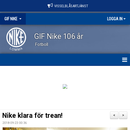
VISSELBLÅSARTJÄNST
GIF NIKE
LOGGA IN
GIF Nike 106 år
Fotboll
GIF NIKE
NYHETER
OM KLUBBEN
VÅRA LAG
Nike klara för trean!
<
>
EVENEMANG
2018-09-23 00:36