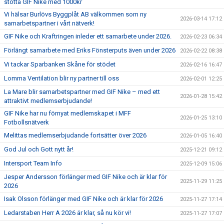
stötta GIF Nike med 1000kr
Vi hälsar Burlövs Byggplåt AB välkommen som ny
2026-03-14 17:12
samarbetspartner i vårt nätverk!
GIF Nike och Kraftringen inleder ett samarbete under 2026.
2026-02-23 06:34
Förlängt samarbete med Eriks Fönsterputs även under 2026
2026-02-22 08:38
Vi tackar Sparbanken Skåne för stödet
2026-02-16 16:47
Lomma Ventilation blir ny partner till oss
2026-02-01 12:25
La Mare blir samarbetspartner med GIF Nike – med ett
2026-01-28 15:42
attraktivt medlemserbjudande!
GIF Nike har nu förnyat medlemskapet i MFF
2026-01-25 13:10
Fotbollsnätverk
Melittas medlemserbjudande fortsätter över 2026
2026-01-05 16:40
God Jul och Gott nytt år!
2025-12-21 09:12
Intersport Team Info
2025-12-09 15:06
Jesper Andersson förlänger med GIF Nike och är klar för
2025-11-29 11:25
2026
Isak Olsson förlänger med GIF Nike och är klar för 2026
2025-11-27 17:14
Ledarstaben Herr A 2026 är klar, så nu kör vi!
2025-11-27 17:07