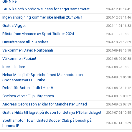
GIF Nike
GIF Nike och Nordic Wellness förlänger samarbetet
2024-12-13 14:41
Ingen snöröjning kommer ske mellan 20/12-8/1
2024-12-05 11:46
Grattis Viggo!
2024-11-24 16:33
Rösta fram vinnaren av Sportförälder 2024
2024-11-21 15:21
Huvudtränare till P19 sökes
2024-10-29 12:09
Välkommen David Roufpanah
2024-09-18 16:18
Välkommen Fabian!
2024-08-29 07:38
Ideella ledare
2024-08-23 15:21
Nehar Maliqi blir Sportchef med Marknads- och
2024-08-09 06:18
Sponsoransvar i GIF Nike.
Debut för Anton Lindh i Herr A
2024-08-03 11:12
Chelsea värvar Filip Jörgensen
2024-08-02 08:02
Andreas Georgsson är klar för Manchester United
2024-08-02 07:59
Grattis Hilda till lägret på Bosön för det nya F15-landslaget
2024-07-24 10:55
Southampton Town United Soccer Club på besök på
2024-07-14 13:39
Lomma IP