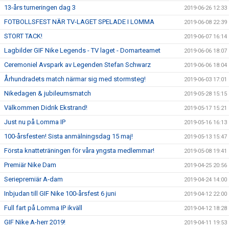
13-års turneringen dag 3
2019-06-26 12:33
FOTBOLLSFEST NÄR TV-LAGET SPELADE I LOMMA
2019-06-08 22:39
STORT TACK!
2019-06-07 16:14
Lagbilder GIF Nike Legends - TV laget - Domarteamet
2019-06-06 18:07
Ceremoniel Avspark av Legenden Stefan Schwarz
2019-06-06 18:04
Århundradets match närmar sig med stormsteg!
2019-06-03 17:01
Nikedagen & jubileumsmatch
2019-05-28 15:15
Välkommen Didrik Ekstrand!
2019-05-17 15:21
Just nu på Lomma IP
2019-05-16 16:13
100-årsfesten! Sista anmälningsdag 15 maj!
2019-05-13 15:47
Första knatteträningen för våra yngsta medlemmar!
2019-05-08 19:41
Premiär Nike Dam
2019-04-25 20:56
Seriepremiär A-dam
2019-04-24 14:00
Inbjudan till GIF Nike 100-årsfest 6 juni
2019-04-12 22:00
Full fart på Lomma IP ikväll
2019-04-12 18:28
GIF Nike A-herr 2019!
2019-04-11 19:53