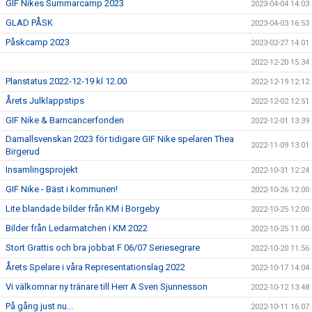
GIF Nikes Summarcamp 2023
2023-04-04 14:03
GLAD PÅSK
2023-04-03 16:53
Påskcamp 2023
2023-02-27 14:01
2022-12-20 15:34
Planstatus 2022-12-19 kl 12.00
2022-12-19 12:12
Årets Julklappstips
2022-12-02 12:51
GIF Nike & Barncancerfonden
2022-12-01 13:39
Damallsvenskan 2023 för tidigare GIF Nike spelaren Thea
2022-11-09 13:01
Birgerud
Insamlingsprojekt
2022-10-31 12:24
GIF Nike - Bäst i kommunen!
2022-10-26 12:00
Lite blandade bilder från KM i Borgeby
2022-10-25 12:00
Bilder från Ledarmatchen i KM 2022
2022-10-25 11:00
Stort Grattis och bra jobbat F 06/07 Seriesegrare
2022-10-20 11:56
Årets Spelare i våra Representationslag 2022
2022-10-17 14:04
Vi välkomnar ny tränare till Herr A Sven Sjunnesson
2022-10-12 13:48
På gång just nu...
2022-10-11 16:07