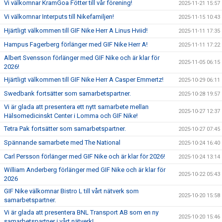
Vi välkomnar KramGoa Fötter till vår förening!
2025-11-21 15:57
Vi välkomnar Interputs till Nikefamiljen!
2025-11-15 10:43
Hjärtligt välkommen till GIF Nike Herr A Linus Hviid!
2025-11-11 17:35
Hampus Fagerberg förlänger med GIF Nike Herr A!
2025-11-11 17:22
Albert Svensson förlänger med GIF Nike och är klar för
2025-11-05 06:15
2026!
Hjärtligt välkommen till GIF Nike Herr A Casper Emmertz!
2025-10-29 06:11
Swedbank fortsätter som samarbetspartner.
2025-10-28 19:57
Vi är glada att presentera ett nytt samarbete mellan
2025-10-27 12:37
Hälsomedicinskt Center i Lomma och GIF Nike!
Tetra Pak fortsätter som samarbetspartner.
2025-10-27 07:45
Spännande samarbete med The National
2025-10-24 16:40
Carl Persson förlänger med GIF Nike och är klar för 2026!
2025-10-24 13:14
William Anderberg förlänger med GIF Nike och är klar för
2025-10-22 05:43
2026
GIF Nike välkomnar Bistro L till vårt nätverk som
2025-10-20 15:58
samarbetspartner.
Vi är glada att presentera BNL Transport AB som en ny
2025-10-20 15:46
samarbetspartner i vårt nätverk!