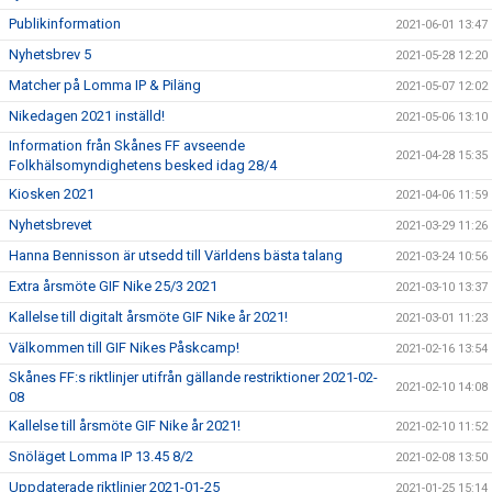
Publikinformation
2021-06-01 13:47
Nyhetsbrev 5
2021-05-28 12:20
Matcher på Lomma IP & Piläng
2021-05-07 12:02
Nikedagen 2021 inställd!
2021-05-06 13:10
Information från Skånes FF avseende
2021-04-28 15:35
Folkhälsomyndighetens besked idag 28/4
Kiosken 2021
2021-04-06 11:59
Nyhetsbrevet
2021-03-29 11:26
Hanna Bennisson är utsedd till Världens bästa talang
2021-03-24 10:56
Extra årsmöte GIF Nike 25/3 2021
2021-03-10 13:37
Kallelse till digitalt årsmöte GIF Nike år 2021!
2021-03-01 11:23
Välkommen till GIF Nikes Påskcamp!
2021-02-16 13:54
Skånes FF:s riktlinjer utifrån gällande restriktioner 2021-02-
2021-02-10 14:08
08
Kallelse till årsmöte GIF Nike år 2021!
2021-02-10 11:52
Snöläget Lomma IP 13.45 8/2
2021-02-08 13:50
Uppdaterade riktlinjer 2021-01-25
2021-01-25 15:14