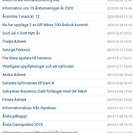
2020-02-26 12:46
Information om 13-årsturneringen år 2020
2020-02-24 16:46
Årsmöte 1 mars kl. 12
2020-02-03 15:12
Nu har upplaga 2 av GIF Nikes 100-årsbok kommit.
2020-01-24 16:56
God Jul o Gott Nytt År
2019-12-21 23:51
Tredje Advent
2019-12-15 10:01
George Persson
2019-12-12 13:04
Fler klara spelare till herrarna
2019-12-11 16:51
Ytterligare uppflyttningar och ett nyförvärv
2019-12-11 16:45
Andra Advent
2019-12-08 03:04
Senaste nyförvärven till Dam A
2019-12-06 02:43
Sebastian Ascencio Dahl förlänger med GIF Nike!
2019-12-05 17:43
Första Advent
2019-12-01 13:42
Informationsbrev från Styrelsen
2019-11-25 17:16
Årets julklapp!
2019-11-20 16:19
Årets Damspelare 2019
2019-11-18 16:16
Information om profilmaterial från Intersport