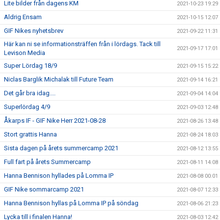
Lite bilder från dagens KM
2021-10-23 19:29
Aldrig Ensam
2021-10-15 12:07
GIF Nikes nyhetsbrev
2021-09-22 11:31
Här kan ni se informationsträffen från i lördags. Tack till
2021-09-17 17:01
Levison Media
Super Lördag 18/9
2021-09-15 15:22
Niclas Barglik Michalak till Future Team
2021-09-14 16:21
Det går bra idag....
2021-09-04 14:04
Superlördag 4/9
2021-09-03 12:48
Åkarps IF - GIF Nike Herr 2021-08-28
2021-08-26 13:48
Stort grattis Hanna
2021-08-24 18:03
Sista dagen på årets summercamp 2021
2021-08-12 13:55
Full fart på årets Summercamp
2021-08-11 14:08
Hanna Bennison hyllades på Lomma IP
2021-08-08 00:01
GIF Nike sommarcamp 2021
2021-08-07 12:33
Hanna Bennison hyllas på Lomma IP på söndag
2021-08-06 21:23
Lycka till i finalen Hanna!
2021-08-03 12:42