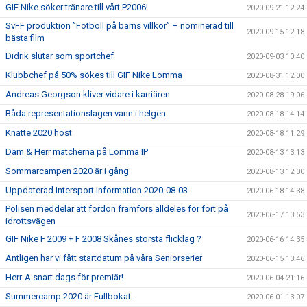
GIF Nike söker tränare till vårt P2006!
2020-09-21 12:24
SvFF produktion ”Fotboll på barns villkor” – nominerad till
2020-09-15 12:18
bästa film
Didrik slutar som sportchef
2020-09-03 10:40
Klubbchef på 50% sökes till GIF Nike Lomma
2020-08-31 12:00
Andreas Georgson kliver vidare i karriären
2020-08-28 19:06
Båda representationslagen vann i helgen
2020-08-18 14:14
Knatte 2020 höst
2020-08-18 11:29
Dam & Herr matcherna på Lomma IP
2020-08-13 13:13
Sommarcampen 2020 är i gång
2020-08-13 12:00
Uppdaterad Intersport Information 2020-08-03
2020-06-18 14:38
Polisen meddelar att fordon framförs alldeles för fort på
2020-06-17 13:53
idrottsvägen
GIF Nike F 2009 + F 2008 Skånes största flicklag ?
2020-06-16 14:35
Äntligen har vi fått startdatum på våra Seniorserier
2020-06-15 13:46
Herr-A snart dags för premiär!
2020-06-04 21:16
Summercamp 2020 är Fullbokat.
2020-06-01 13:07