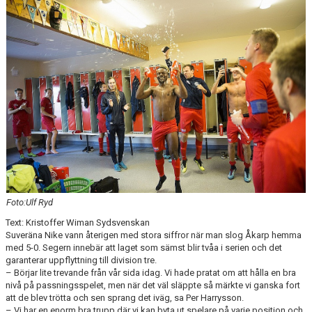
FÖRENINGSKALENDER
KIOSK OCH BOLLSERVICE
INFORMATION
IDROTTSFÖRSÄKRING
BOKA KLUBBLOKAL
BOKA VEO & SMARTCAM
KONTAKT
Foto:Ulf Ryd
Text: Kristoffer Wiman Sydsvenskan
TRYGG IDROTT
Suveräna Nike vann återigen med stora siffror när man slog Åkarp hemma
med 5-0. Segern innebär att laget som sämst blir tvåa i serien och det
MÅLSÄTTNING
garanterar uppflyttning till division tre.
– Börjar lite trevande från vår sida idag. Vi hade pratat om att hålla en bra
WEBSHOP
nivå på passningsspelet, men när det väl släppte så märkte vi ganska fort
att de blev trötta och sen sprang det iväg, sa Per Harrysson.
– Vi har en enorm bra trupp där vi kan byta ut spelare på varje position och