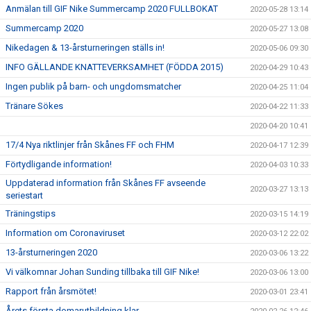
Anmälan till GIF Nike Summercamp 2020 FULLBOKAT
2020-05-28 13:14
Summercamp 2020
2020-05-27 13:08
Nikedagen & 13-årsturneringen ställs in!
2020-05-06 09:30
INFO GÄLLANDE KNATTEVERKSAMHET (FÖDDA 2015)
2020-04-29 10:43
Ingen publik på barn- och ungdomsmatcher
2020-04-25 11:04
Tränare Sökes
2020-04-22 11:33
2020-04-20 10:41
17/4 Nya riktlinjer från Skånes FF och FHM
2020-04-17 12:39
Förtydligande information!
2020-04-03 10:33
Uppdaterad information från Skånes FF avseende
2020-03-27 13:13
seriestart
Träningstips
2020-03-15 14:19
Information om Coronaviruset
2020-03-12 22:02
13-årsturneringen 2020
2020-03-06 13:22
Vi välkomnar Johan Sunding tillbaka till GIF Nike!
2020-03-06 13:00
Rapport från årsmötet!
2020-03-01 23:41
Årets första domarutbildning klar.