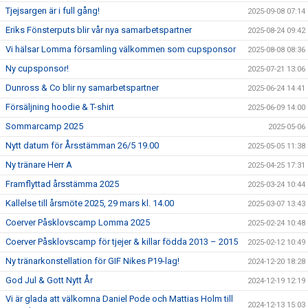
Tjejsargen är i full gång!
2025-09-08 07:14
Eriks Fönsterputs blir vår nya samarbetspartner
2025-08-24 09:42
Vi hälsar Lomma församling välkommen som cupsponsor
2025-08-08 08:36
Ny cupsponsor!
2025-07-21 13:06
Dunross & Co blir ny samarbetspartner
2025-06-24 14:41
Försäljning hoodie & T-shirt
2025-06-09 14:00
Sommarcamp 2025
2025-05-06
Nytt datum för Årsstämman 26/5 19.00
2025-05-05 11:38
Ny tränare Herr A
2025-04-25 17:31
Framflyttad årsstämma 2025
2025-03-24 10:44
Kallelse till årsmöte 2025, 29 mars kl. 14.00
2025-03-07 13:43
Coerver Påsklovscamp Lomma 2025
2025-02-24 10:48
Coerver Påsklovscamp för tjejer & killar födda 2013 – 2015
2025-02-12 10:49
Ny tränarkonstellation för GIF Nikes P19-lag!
2024-12-20 18:28
God Jul & Gott Nytt År
2024-12-19 12:19
Vi är glada att välkomna Daniel Pode och Mattias Holm till
2024-12-13 15:03