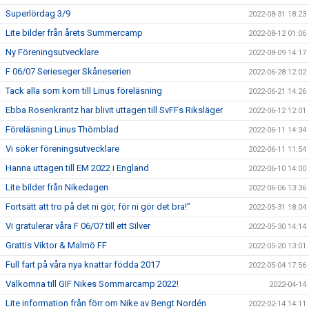
Superlördag 3/9
2022-08-31 18:23
Lite bilder från årets Summercamp
2022-08-12 01:06
Ny Föreningsutvecklare
2022-08-09 14:17
F 06/07 Serieseger Skåneserien
2022-06-28 12:02
Tack alla som kom till Linus föreläsning
2022-06-21 14:26
Ebba Rosenkrantz har blivit uttagen till SvFFs Riksläger
2022-06-12 12:01
Föreläsning Linus Thörnblad
2022-06-11 14:34
Vi söker föreningsutvecklare
2022-06-11 11:54
Hanna uttagen till EM 2022 i England
2022-06-10 14:00
Lite bilder från Nikedagen
2022-06-06 13:36
Fortsätt att tro på det ni gör, för ni gör det bra!”
2022-05-31 18:04
Vi gratulerar våra F 06/07 till ett Silver
2022-05-30 14:14
Grattis Viktor & Malmö FF
2022-05-20 13:01
Full fart på våra nya knattar födda 2017
2022-05-04 17:56
Välkomna till GIF Nikes Sommarcamp 2022!
2022-04-14
Lite information från förr om Nike av Bengt Nordén
2022-02-14 14:11