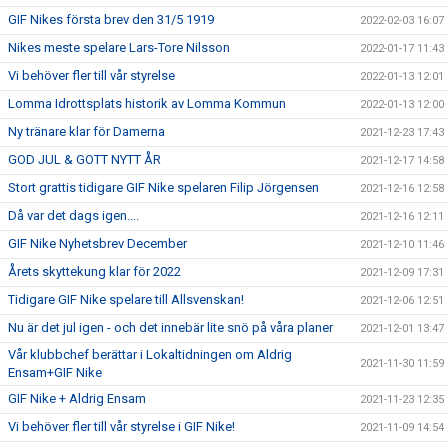
GIF Nikes första brev den 31/5 1919
2022-02-03 16:07
Nikes meste spelare Lars-Tore Nilsson
2022-01-17 11:43
Vi behöver fler till vår styrelse
2022-01-13 12:01
Lomma Idrottsplats historik av Lomma Kommun
2022-01-13 12:00
Ny tränare klar för Damerna
2021-12-23 17:43
GOD JUL & GOTT NYTT ÅR
2021-12-17 14:58
Stort grattis tidigare GIF Nike spelaren Filip Jörgensen
2021-12-16 12:58
Då var det dags igen....
2021-12-16 12:11
GIF Nike Nyhetsbrev December
2021-12-10 11:46
Årets skyttekung klar för 2022
2021-12-09 17:31
Tidigare GIF Nike spelare till Allsvenskan!
2021-12-06 12:51
Nu är det jul igen - och det innebär lite snö på våra planer
2021-12-01 13:47
Vår klubbchef berättar i Lokaltidningen om Aldrig
2021-11-30 11:59
Ensam+GIF Nike
GIF Nike + Aldrig Ensam
2021-11-23 12:35
Vi behöver fler till vår styrelse i GIF Nike!
2021-11-09 14:54