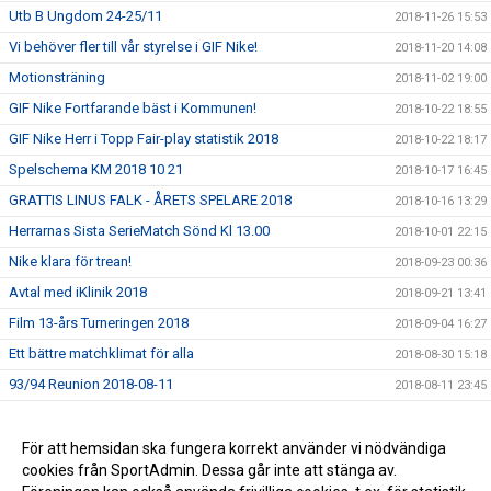
Utb B Ungdom 24-25/11
2018-11-26 15:53
Vi behöver fler till vår styrelse i GIF Nike!
2018-11-20 14:08
Motionsträning
2018-11-02 19:00
GIF Nike Fortfarande bäst i Kommunen!
2018-10-22 18:55
GIF Nike Herr i Topp Fair-play statistik 2018
2018-10-22 18:17
Spelschema KM 2018 10 21
2018-10-17 16:45
GRATTIS LINUS FALK - ÅRETS SPELARE 2018
2018-10-16 13:29
Herrarnas Sista SerieMatch Sönd Kl 13.00
2018-10-01 22:15
Nike klara för trean!
2018-09-23 00:36
Avtal med iKlinik 2018
2018-09-21 13:41
Film 13-års Turneringen 2018
2018-09-04 16:27
Ett bättre matchklimat för alla
2018-08-30 15:18
93/94 Reunion 2018-08-11
2018-08-11 23:45
P 05 i Eskilscupen
2018-08-07 14:15
Hemsidan gratulerar P16 till guldet i Eskilscupen 2018
För att hemsidan ska fungera korrekt använder vi nödvändiga
2018-08-06 09:57
cookies från SportAdmin. Dessa går inte att stänga av.
Dag 3 av 13-årsturneringen
2018-06-27 22:03