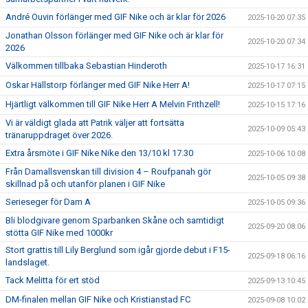
André Ouvin förlänger med GIF Nike och är klar för 2026
2025-10-20 07:35
Jonathan Olsson förlänger med GIF Nike och är klar för
2025-10-20 07:34
2026
Välkommen tillbaka Sebastian Hinderoth
2025-10-17 16:31
Oskar Hällstorp förlänger med GIF Nike Herr A!
2025-10-17 07:15
Hjärtligt välkommen till GIF Nike Herr A Melvin Frithzell!
2025-10-15 17:16
Vi är väldigt glada att Patrik väljer att fortsätta
2025-10-09 05:43
tränaruppdraget över 2026.
Extra årsmöte i GIF Nike Nike den 13/10 kl 17.30
2025-10-06 10:08
Från Damallsvenskan till division 4 – Roufpanah gör
2025-10-05 09:38
skillnad på och utanför planen i GIF Nike
Serieseger för Dam A
2025-10-05 09:36
Bli blodgivare genom Sparbanken Skåne och samtidigt
2025-09-20 08:06
stötta GIF Nike med 1000kr
Stort grattis till Lily Berglund som igår gjorde debut i F15-
2025-09-18 06:16
landslaget.
Tack Melitta för ert stöd
2025-09-13 10:45
DM-finalen mellan GIF Nike och Kristianstad FC
2025-09-08 10:02