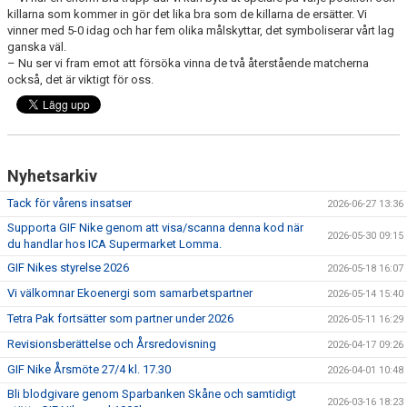
SAMARBETSPARTNERS
killarna som kommer in gör det lika bra som de killarna de ersätter. Vi
vinner med 5-0 idag och har fem olika målskyttar, det symboliserar vårt lag
1919-KLUBBEN
ganska väl.
– Nu ser vi fram emot att försöka vinna de två återstående matcherna
också, det är viktigt för oss.
STIFTELSEN DUNROSS & CO
Nyhetsarkiv
Tack för vårens insatser
2026-06-27 13:36
Supporta GIF Nike genom att visa/scanna denna kod när
2026-05-30 09:15
du handlar hos ICA Supermarket Lomma.
GIF Nikes styrelse 2026
2026-05-18 16:07
Vi välkomnar Ekoenergi som samarbetspartner
2026-05-14 15:40
Tetra Pak fortsätter som partner under 2026
2026-05-11 16:29
Revisionsberättelse och Årsredovisning
2026-04-17 09:26
GIF Nike Årsmöte 27/4 kl. 17.30
2026-04-01 10:48
Bli blodgivare genom Sparbanken Skåne och samtidigt
2026-03-16 18:23