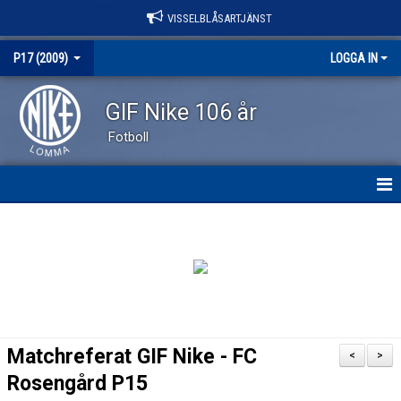
VISSELBLÅSARTJÄNST
P17 (2009)
LOGGA IN
GIF Nike 106 år
Fotboll
HEM
NYHETER
KALENDER
MATCHER
Matchreferat GIF Nike - FC
<
>
TRUPPEN
Rosengård P15