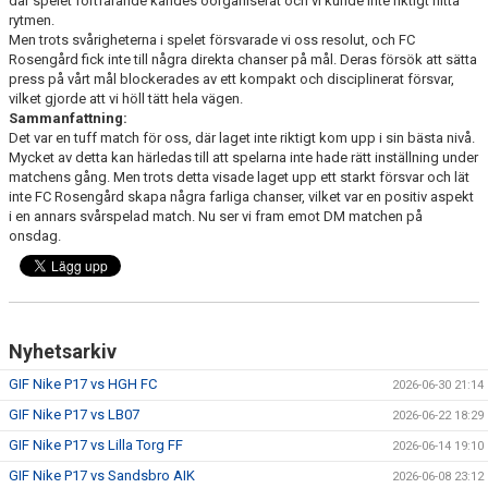
där spelet fortfarande kändes oorganiserat och vi kunde inte riktigt hitta
rytmen.
Men trots svårigheterna i spelet försvarade vi oss resolut, och FC
Rosengård fick inte till några direkta chanser på mål. Deras försök att sätta
press på vårt mål blockerades av ett kompakt och disciplinerat försvar,
vilket gjorde att vi höll tätt hela vägen.
Sammanfattning:
Det var en tuff match för oss, där laget inte riktigt kom upp i sin bästa nivå.
Mycket av detta kan härledas till att spelarna inte hade rätt inställning under
matchens gång. Men trots detta visade laget upp ett starkt försvar och lät
inte FC Rosengård skapa några farliga chanser, vilket var en positiv aspekt
i en annars svårspelad match. Nu ser vi fram emot DM matchen på
onsdag.
Nyhetsarkiv
GIF Nike P17 vs HGH FC
2026-06-30 21:14
GIF Nike P17 vs LB07
2026-06-22 18:29
GIF Nike P17 vs Lilla Torg FF
2026-06-14 19:10
GIF Nike P17 vs Sandsbro AIK
2026-06-08 23:12