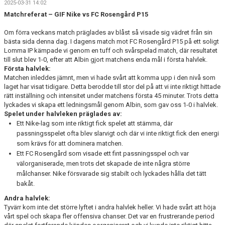
2025-03-31 14:02
BILDGALLERI
Matchreferat – GIF Nike vs FC Rosengård P15
DOKUMENT
Om förra veckans match präglades av blåst så visade sig vädret från sin
bästa sida denna dag. I dagens match mot FC Rosengård P15 på ett soligt
KONTAKT
Lomma IP kämpade vi genom en tuff och svårspelad match, där resultatet
till slut blev 1-0, efter att Albin gjort matchens enda mål i första halvlek.
Första halvlek:
P17 DIV.1 2026 SYDVÄSTRA GÖTALAND
Matchen inleddes jämnt, men vi hade svårt att komma upp i den nivå som
laget har visat tidigare. Detta berodde till stor del på att vi inte riktigt hittade
rätt inställning och intensitet under matchens första 45 minuter. Trots detta
lyckades vi skapa ett ledningsmål genom Albin, som gav oss 1-0 i halvlek.
Spelet under halvleken präglades av:
Ett Nike-lag som inte riktigt fick spelet att stämma, där
passningsspelet ofta blev slarvigt och där vi inte riktigt fick den energi
som krävs för att dominera matchen.
Ett FC Rosengård som visade ett fint passningsspel och var
välorganiserade, men trots det skapade de inte några större
målchanser. Nike försvarade sig stabilt och lyckades hålla det tätt
bakåt.
Andra halvlek:
Tyvärr kom inte det större lyftet i andra halvlek heller. Vi hade svårt att höja
vårt spel och skapa fler offensiva chanser. Det var en frustrerande period