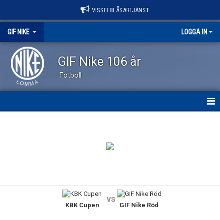
VISSELBLÅSARTJÄNST
GIF NIKE
LOGGA IN
GIF Nike 106 år
Fotboll
GIF NIKE
NYHETER
OM KLUBBEN
VÅRA LAG
vs
KBK Cupen
GIF Nike Röd
EVENEMANG