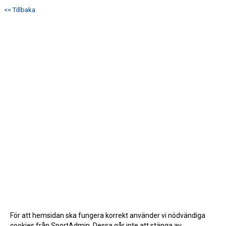
BOKA VEO & SMARTCAM
<< Tillbaka
KONTAKT
TRYGG IDROTT
MÅLSÄTTNING
WEBSHOP
SAMARBETSPARTNERS
1919-KLUBBEN
STIFTELSEN DUNROSS & CO
För att hemsidan ska fungera korrekt använder vi nödvändiga
cookies från SportAdmin. Dessa går inte att stänga av.