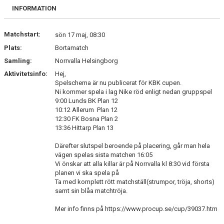
FÖRENINGSKALENDER
INFORMATION
FÖRENINGSKALENDER 2026
Matchstart:
sön 17 maj, 08:30
Plats:
Bortamatch
KALENDER
Samling:
Norrvalla Helsingborg
Aktivitetsinfo:
MATCHER
Hej,
Spelschema är nu publicerat för KBK cupen.
Ni kommer spela i lag Nike röd enligt nedan gruppspel
VECKANS MATCHER
9:00 Lunds BK Plan 12
10:12 Allerum Plan 12
KALENDER 2026_1 MED HELGDAGAR
12:30 FK Bosna Plan 2
13:36 Hittarp Plan 13
KIOSK OCH BOLLSERVICE
Därefter slutspel beroende på placering, går man hela
vägen spelas sista matchen 16:05
INFORMATION
Vi önskar att alla killar är på Norrvalla kl 8:30 vid första
planen vi ska spela på
Ta med komplett rött matchställ(strumpor, tröja, shorts)
IDROTTSFÖRSÄKRING
samt sin blåa matchtröja.
BOKA KLUBBLOKAL
Mer info finns på https://www.procup.se/cup/39037.htm