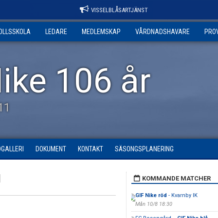
VISSELBLÅSARTJÄNST
OLLSSKOLA
LEDARE
MEDLEMSKAP
VÅRDNADSHAVARE
PRO
ike 106 år
11
DGALLERI
DOKUMENT
KONTAKT
SÄSONGSPLANERING
1
KOMMANDE MATCHER
GIF Nike röd
- Kvarnby IK
Mån 10/8 18:30