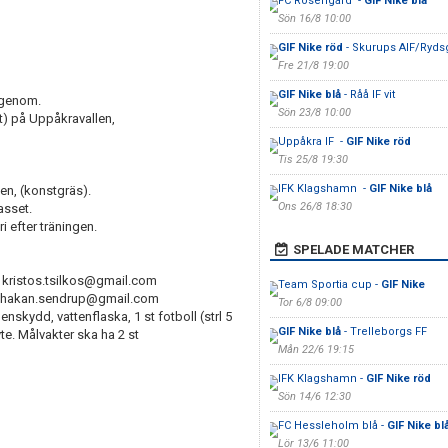
FC Rosengård -
GIF Nike blå
Sön 16/8 10:00
GIF Nike röd
- Skurups AIF/Ryds
Fre 21/8 19:00
GIF Nike blå
- Råå IF vit
 igenom.
Sön 23/8 10:00
) på Uppåkravallen,
Uppåkra IF -
GIF Nike röd
Tis 25/8 19:30
IFK Klagshamn -
GIF Nike blå
en, (konstgräs).
Ons 26/8 18:30
asset.
i efter träningen.
SPELADE MATCHER
 kristos.tsilkos@gmail.com
Team Sportia cup -
GIF Nike
, hakan.sendrup@gmail.com
Tor 6/8 09:00
skydd, vattenflaska, 1 st fotboll (strl 5
GIF Nike blå
- Trelleborgs FF
e. Målvakter ska ha 2 st
Mån 22/6 19:15
IFK Klagshamn -
GIF Nike röd
Sön 14/6 12:30
FC Hessleholm blå -
GIF Nike bl
Lör 13/6 11:00