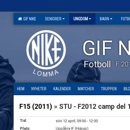
GIF NIKE
SENIORER
UNGDOM
BARN
FOTB
GIF N
Fotboll
F 20
HEM
NYHETER
KALENDER
MATCHER
TRUPPEN
BIL
F15 (2011)
» STU - F2012 camp del 
Tid:
sön 12 april, 09:00 - 12:00
Plats:
Uppåkra IF (Hjärup)