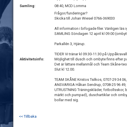
Samling:
08:40, MCD Lomma
Frågor/funderingar?
Skicka till Johan Wiesel 0766-369033
All information i bifogade filer. Vänligen läs
SAMLING Söndagen 12 april kl 09.00 (ombytt
Parkallén 3, Hjärup.
TIDER Vi tränar kl 09.30-11.30 på Uppåkravall
Aktivitetsinfo:
Möjlighet till dusch och ombyte finns efter p
Det är lättare mellanmål och Team Skåne-teor
Slut kl 12.00.
TEAM SKÅNE Kristos Tsilkos, 0707-29 34 06,
ANSVARIGA Håkan Sendrup, 0708-25 96 49
UTRUSTNING Träningskläder, fotbollsskor, ben
märkt och pumpad), duschartiklar och ombyt
bollar med sig.
<< Tillbaka