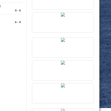
)
0 - 6
6 - 0