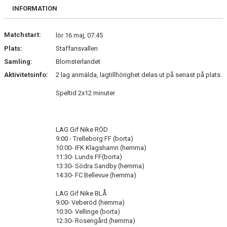
FÖRENINGSKALENDER
INFORMATION
FÖRENINGSKALENDER 2026
Matchstart:
lör 16 maj, 07:45
Plats:
Staffansvallen
KALENDER
Samling:
Blomsterlandet
Aktivitetsinfo:
MATCHER
2 lag anmälda, lagtillhörighet delas ut på senast på plats.
Speltid 2x12 minuter
VECKANS MATCHER
KALENDER 2026_1 MED HELGDAGAR
LAG Gif Nike RÖD
9:00 - Trelleborg FF (borta)
KIOSK OCH BOLLSERVICE
10:00- IFK Klagshamn (hemma)
11:30- Lunds FF(borta)
INFORMATION
13:30- Södra Sandby (hemma)
14:30- FC Bellevue (hemma)
IDROTTSFÖRSÄKRING
LAG Gif Nike BLÅ
9:00- Veberöd (hemma)
BOKA KLUBBLOKAL
10:30- Vellinge (borta)
12:30- Rosengård (hemma)