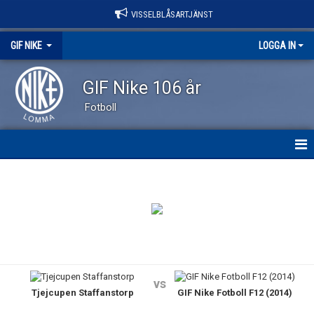
VISSELBLÅSARTJÄNST
GIF NIKE
LOGGA IN
GIF Nike 106 år
Fotboll
GIF NIKE
NYHETER
OM KLUBBEN
VÅRA LAG
vs
Tjejcupen Staffanstorp
GIF Nike Fotboll F12 (2014)
EVENEMANG