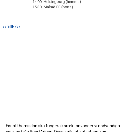
BOKA VEO & SMARTCAM
14:00- Helsingborg (hemma)
15:30- Malmö FF (borta)
KONTAKT
TRYGG IDROTT
<< Tillbaka
MÅLSÄTTNING
WEBSHOP
SAMARBETSPARTNERS
1919-KLUBBEN
STIFTELSEN DUNROSS & CO
För att hemsidan ska fungera korrekt använder vi nödvändiga
cookies från SportAdmin. Dessa går inte att stänga av.