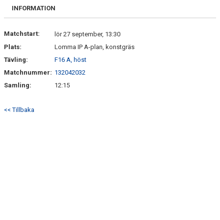
BILDGALLERI
INFORMATION
DOKUMENT
Matchstart:
lör 27 september, 13:30
Plats:
Lomma IP A-plan, konstgräs
KONTAKT
Tävling:
F16 A, höst
SÄSONGSPLANERING
Matchnummer:
132042032
Samling:
12:15
<< Tillbaka