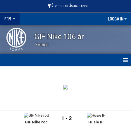
VISSELBLÅSARTJÄNST
F 19
LOGGA IN
GIF Nike 106 år
Fotboll
HEM
NYHETER
KALENDER
MATCHER
1 - 3
GIF Nike röd
Husie IF
TRUPPEN