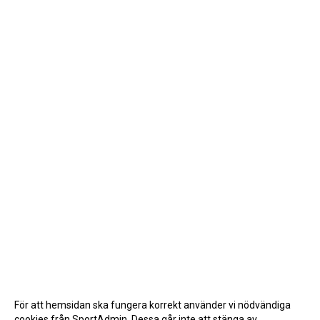
För att hemsidan ska fungera korrekt använder vi nödvändiga
cookies från SportAdmin. Dessa går inte att stänga av.