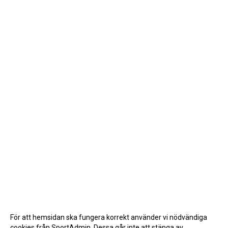
För att hemsidan ska fungera korrekt använder vi nödvändiga
cookies från SportAdmin. Dessa går inte att stänga av.