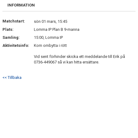
TRUPPEN
INFORMATION
Matchstart:
sön 01 mars, 15:45
Plats:
Lomma IP Plan B 9-manna
Samling:
15:00, Lomma IP
Aktivitetsinfo:
Kom ombytta i rött
Vid sent förhinder skicka ett meddelande till Erik på
0736-449067 så vi kan hitta ersättare.
<< Tillbaka