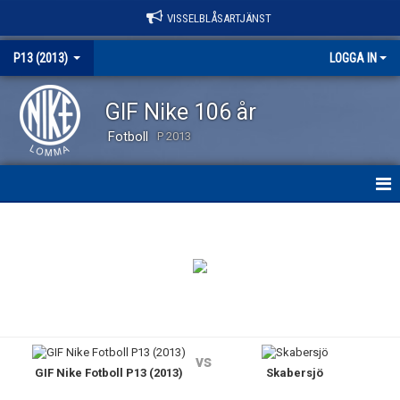
VISSELBLÅSARTJÄNST
P13 (2013)
LOGGA IN
GIF Nike 106 år
Fotboll
P 2013
HEM
NYHETER
DOKUMENT
BILDGALLERI
vs
GIF Nike Fotboll P13 (2013)
Skabersjö
KONTAKT