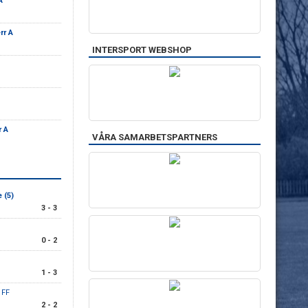
A
rr A
INTERSPORT WEBSHOP
r A
VÅRA SAMARBETSPARTNERS
 (5)
3 - 3
0 - 2
1 - 3
 FF
2 - 2