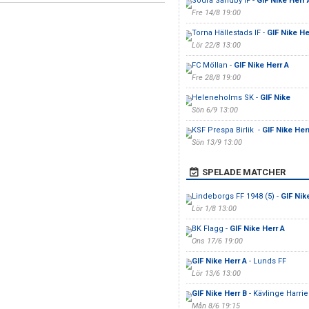
Södra Sandby IF -
GIF Nike Herr 
Fre 14/8 19:00
Torna Hällestads IF -
GIF Nike He
Lör 22/8 13:00
FC Möllan -
GIF Nike Herr A
Fre 28/8 19:00
Heleneholms SK -
GIF Nike
Sön 6/9 13:00
KSF Prespa Birlik -
GIF Nike Her
Sön 13/9 13:00
SPELADE MATCHER
Lindeborgs FF 1948 (5) -
GIF Nike
Lör 1/8 13:00
BK Flagg -
GIF Nike Herr A
Ons 17/6 19:00
GIF Nike Herr A
- Lunds FF
Lör 13/6 13:00
GIF Nike Herr B
- Kävlinge Harrie
Mån 8/6 19:15