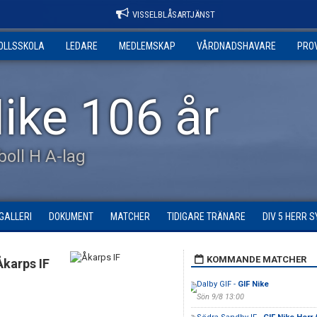
VISSELBLÅSARTJÄNST
OLLSSKOLA
LEDARE
MEDLEMSKAP
VÅRDNADSHAVARE
PRO
ike 106 år
tboll H A-lag
GALLERI
DOKUMENT
MATCHER
TIDIGARE TRÄNARE
DIV 5 HERR 
KOMMANDE MATCHER
Åkarps IF
Dalby GIF -
GIF Nike
Sön 9/8 13:00