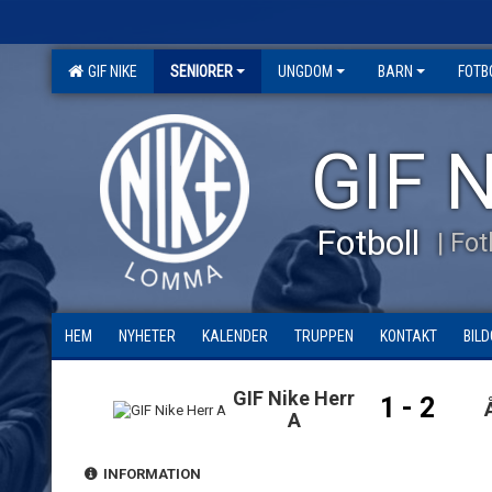
GIF NIKE
SENIORER
UNGDOM
BARN
FOTB
GIF N
Fotboll
| Fo
HEM
NYHETER
KALENDER
TRUPPEN
KONTAKT
BILD
GIF Nike Herr
1 - 2
A
INFORMATION