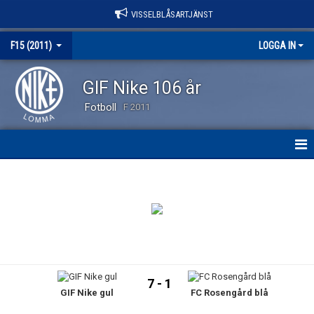
VISSELBLÅSARTJÄNST
F15 (2011)
LOGGA IN
GIF Nike 106 år
Fotboll
F 2011
HEM
NYHETER
KALENDER
MATCHER
7 - 1
GIF Nike gul
FC Rosengård blå
TRUPPEN