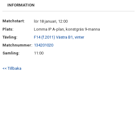
BILDGALLERI
INFORMATION
DOKUMENT
Matchstart:
lör 18 januari, 12:00
Plats:
Lomma IP A-plan, konstgräs 9-manna
KONTAKT
Tävling:
F14 (f.2011) Västra B1, vinter
SÄSONGSPLANERING
Matchnummer:
134201020
Samling:
11:00
<< Tillbaka