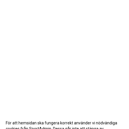
För att hemsidan ska fungera korrekt använder vi nödvändiga
cookies från SportAdmin. Dessa går inte att stänga av.