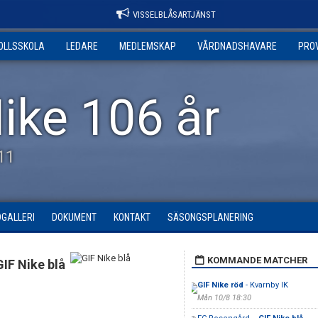
VISSELBLÅSARTJÄNST
OLLSSKOLA
LEDARE
MEDLEMSKAP
VÅRDNADSHAVARE
PRO
ike 106 år
11
DGALLERI
DOKUMENT
KONTAKT
SÄSONGSPLANERING
KOMMANDE MATCHER
GIF Nike blå
GIF Nike röd
- Kvarnby IK
Mån 10/8 18:30