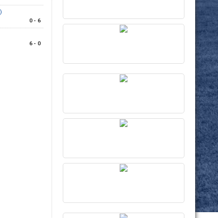
)
0 - 6
6 - 0